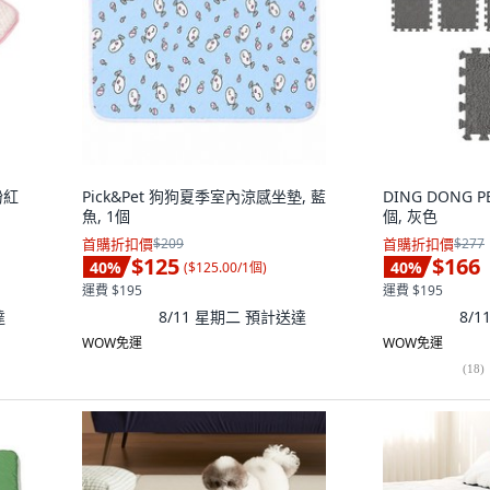
粉紅
Pick&Pet 狗狗夏季室內涼感坐墊, 藍
DING DONG 
魚, 1個
個, 灰色
首購折扣價
$209
首購折扣價
$277
$125
$166
40
%
40
%
(
$125.00/1個
)
運費 $195
運費 $195
達
8/11 星期二
預計送達
8/
WOW免運
WOW免運
(
18
)