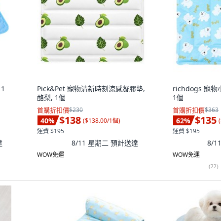
1
Pick&Pet 寵物清新時刻涼感凝膠墊,
richdogs 寵
酪梨, 1個
1個
首購折扣價
$230
首購折扣價
$363
$138
$135
40
%
62
%
(
$138.00/1個
)
(
運費 $195
運費 $195
達
8/11 星期二
預計送達
8/
WOW免運
WOW免運
(
22
)