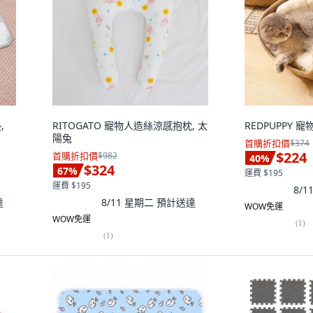
,
RITOGATO 寵物人造絲涼感抱枕, 太
REDPUPPY 
陽兔
首購折扣價
$374
$224
首購折扣價
$982
40
%
$324
67
%
運費 $195
運費 $195
8/
達
8/11 星期二
預計送達
WOW免運
WOW免運
(
1
)
(
1
)