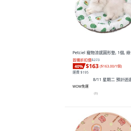
Petciel 寵物涼感圓形墊, 1個, 
首購折扣價
$273
$163
40
%
(
$163.00/1個
)
運費 $195
8/11 星期二
預計送
WOW免運
(
8
)