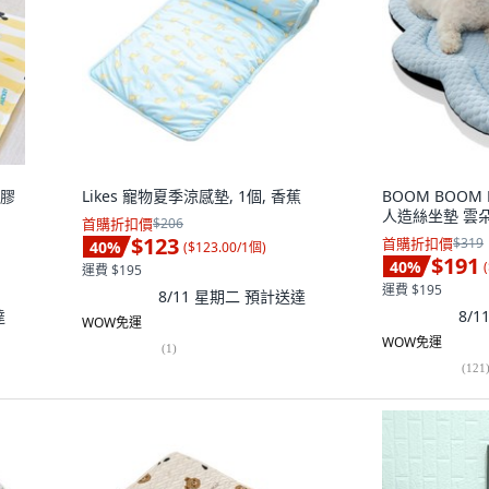
凝膠
Likes 寵物夏季涼感墊, 1個, 香蕉
BOOM BOOM
人造絲坐墊 雲朵
首購折扣價
$206
$123
首購折扣價
$319
40
%
(
$123.00/1個
)
$191
40
%
(
運費 $195
運費 $195
8/11 星期二
預計送達
達
8/
WOW免運
WOW免運
(
1
)
(
121