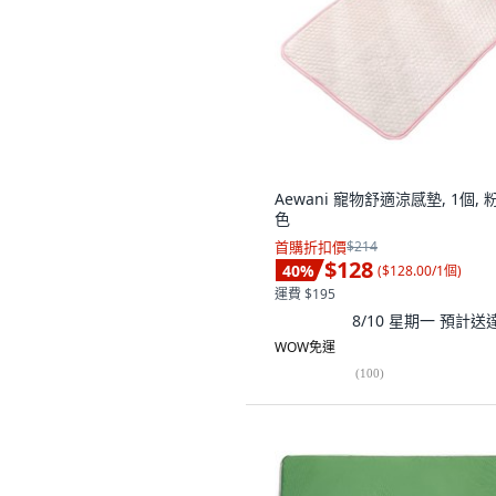
Aewani 寵物舒適涼感墊, 1個, 
色
首購折扣價
$214
$128
40
%
(
$128.00/1個
)
運費 $195
8/10 星期一
預計送
WOW免運
(
100
)