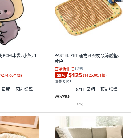
狗PCM冰袋, 小熊, 1
PASTEL PET 寵物圖案枕頭涼感墊,
黃色
首購折扣價
$299
$125
58
%
$274.00/1個
)
(
$125.00/1個
)
運費 $195
11 星期二
預計送達
8/11 星期二
預計送達
WOW免運
(
25
)