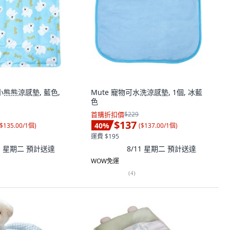
物小熊熊涼感墊, 藍色,
Mute 寵物可水洗涼感墊, 1個, 冰藍
色
首購折扣價
$229
$137
40
%
$135.00/1個
)
(
$137.00/1個
)
運費 $195
11 星期二
預計送達
8/11 星期二
預計送達
WOW免運
(
4
)