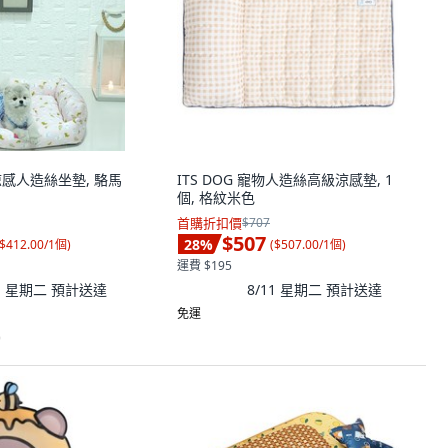
物涼感人造絲坐墊, 駱馬
ITS DOG 寵物人造絲高級涼感墊, 1
個, 格紋米色
首購折扣價
$707
$507
28
%
$412.00/1個
)
(
$507.00/1個
)
運費 $195
11 星期二
預計送達
8/11 星期二
預計送達
免運
)