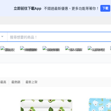
立即前往下載App
不錯過最新優惠、更多功能等著你！
下載
嬰幼兒
保健醫療
美妝保養
個人清潔
玩具休閒
格最高
最熱銷
最新上架