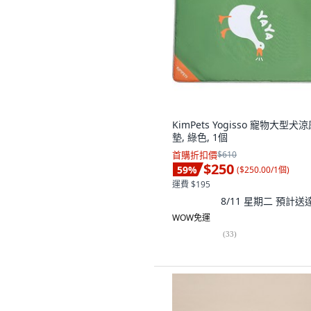
KimPets Yogisso 寵物大型犬
墊, 綠色, 1個
首購折扣價
$610
$250
59
%
(
$250.00/1個
)
運費 $195
8/11 星期二
預計送
WOW免運
(
33
)