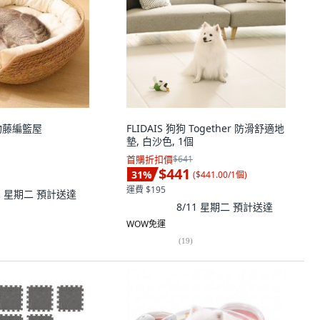
寵物藤編籃屋
FLIDAIS 狗狗 Together 防滑舒適地
墊, 白沙色, 1個
首購折扣價
$641
$441
31
%
(
$441.00/1個
)
運費 $195
11 星期二
預計送達
8/11 星期二
預計送達
WOW免運
(
19
)