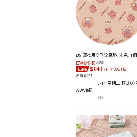
DS 寵物用夏季涼感墊, 米色, 1個
首購折扣價
$390
$141
63
%
(
$141.00/1個
)
運費 $195
8/11 星期二
預計送
WOW免運
(
50
)