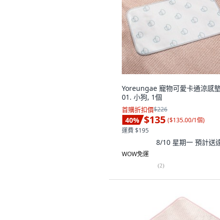
Yoreungae 寵物可愛卡通涼感墊
01. 小狗, 1個
首購折扣價
$226
$135
40
%
(
$135.00/1個
)
運費 $195
8/10 星期一
預計送
WOW免運
(
2
)