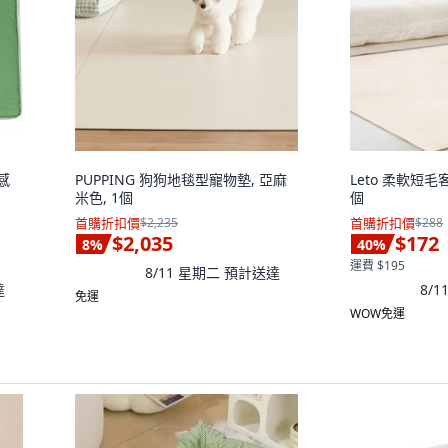
涼感
PUPPING 狗狗地毯型寵物墊, 亞麻
Leto 柔軟短毛
米色, 1個
個
首購折扣價
$2,235
首購折扣價
$288
$2,035
$172
8
%
40
%
運費 $195
8/11 星期二
預計送達
達
8/
免運
WOW免運