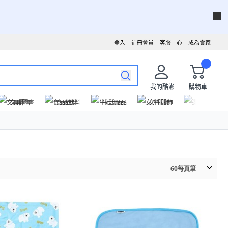
登入
註冊會員
客服中心
成為賣家
我的酷澎
購物車
文具圖書
食品飲料
生活用品
女性服飾
運動戶外
60
每頁筆