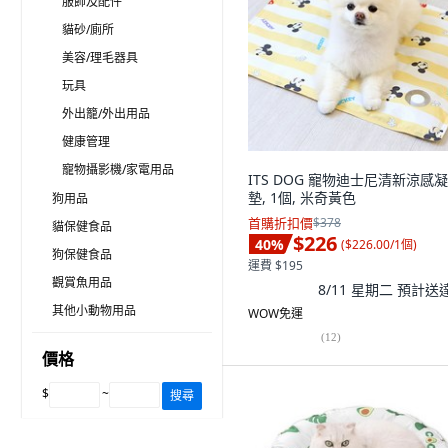
服飾及配件
貓砂/廁所
美容/理毛器具
玩具
外出籠/外出用品
健康管理
寵物攝影機/家電用品
ITS DOG 寵物迪士尼清新涼感
墊, 1個, 米奇黃色
狗用品
首購折扣價
$378
貓保健食品
$226
40
%
(
$226.00/1個
)
狗保健食品
運費 $195
觀賞魚用品
8/11 星期二
預計送
其他小動物用品
WOW免運
(
12
)
價格
$
~
搜尋