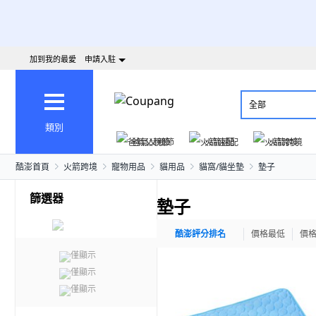
加到我的最愛
申請入駐
全部
類別
爸氣父親節
火箭速配
火箭跨境
酷澎首頁
火箭跨境
寵物用品
貓用品
貓窩/貓坐墊
墊子
篩選器
墊子
酷澎評分排名
價格最低
價
僅顯示
僅顯示
僅顯示