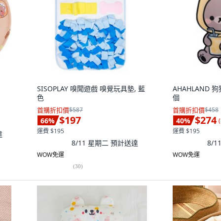
SISOPLAY 嗅聞遊戲 嗅覺玩具墊, 藍
AHAHLAND 狗
色
個
首購折扣價
$587
首購折扣價
$458
$197
$274
66
%
40
%
(
運費 $195
運費 $195
達
8/11 星期二
預計送達
8/
WOW免運
WOW免運
(
30
)