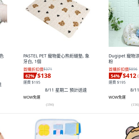
綠色
PASTEL PET 寵物愛心熊絎縫墊, 象
Dugipet 寵
牙白, 1個
粉
首購折扣價
$371
首購折扣價
$896
$138
$412
62
%
54
%
(
運費 $195
運費 $195
達
8/11 星期二
預計送達
8/
WOW免運
WOW免運
(
194
)
(
156