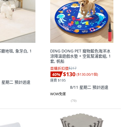
客廳地毯, 象牙白, 1
DING DONG PET 寵物藍色海洋冰
涼降溫遊戲水墊 + 空氣幫浦套組, 1
套, 帆船
首購折扣價
$217
$130
40
%
(
$130.00/1個
)
運費 $195
11 星期二
預計送達
8/11 星期二
預計送達
WOW免運
(
70
)