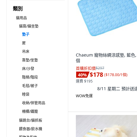
類別
貓用品
貓窩/貓坐墊
墊子
屋
吊床
Chaeum 寵物絲綢涼感墊, 藍色, 
靠墊/坐墊
個
首購折扣價
$297
床/沙發
$178
40
%
(
$178.00/1個
)
階梯/階段
運費 $195
毛毯/被子
8/11 星期二
預計送
睡袋
WOW免運
收納/保管用品
柵欄/鐵籠
貓跳台/貓抓板
餵食器/飲水機