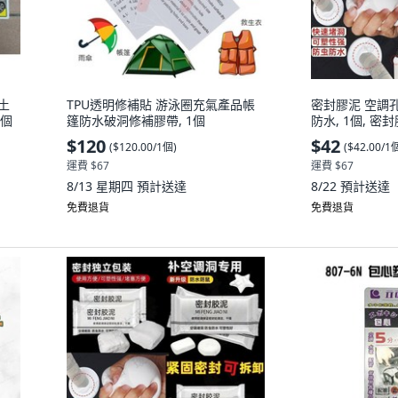
補土
TPU透明修補貼 游泳圈充氣產品帳
密封膠泥 空調
1個
篷防水破洞修補膠帶, 1個
防水, 1個, 密封
$120
$42
(
$120.00/1個
)
(
$42.00/1
運費 $67
運費 $67
8/13 星期四
預計送達
8/22
預計送達
免費退貨
免費退貨