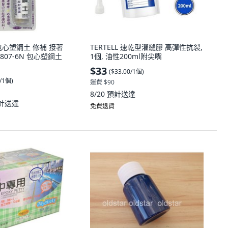
包心塑鋼土 修補 接著
TERTELL 速乾型灌縫膠 高彈性抗裂,
 807-6N 包心塑鋼土
1個, 油性200ml附尖嘴
$33
(
$33.00/1個
)
0/1個
)
運費 $90
8/20
預計送達
計送達
免費退貨