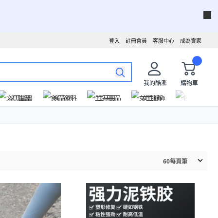
登入
註冊會員
客服中心
成為賣家
我的酷澎
購物車
文具圖書
食品飲料
生活用品
女性服飾
運動戶外
60
每頁筆