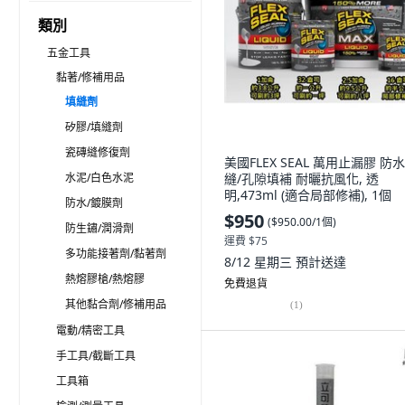
類別
五金工具
黏著/修補用品
填縫劑
矽膠/填縫劑
瓷磚縫修復劑
美國FLEX SEAL 萬用止漏膠 防水
水泥/白色水泥
縫/孔隙填補 耐曬抗風化, 透
明,473ml (適合局部修補), 1個
防水/鍍膜劑
$950
(
$950.00/1個
)
防生鏽/潤滑劑
運費 $75
多功能接著劑/黏著劑
8/12 星期三
預計送達
熱熔膠槍/熱熔膠
免費退貨
其他黏合劑/修補用品
(
1
)
電動/精密工具
手工具/截斷工具
工具箱