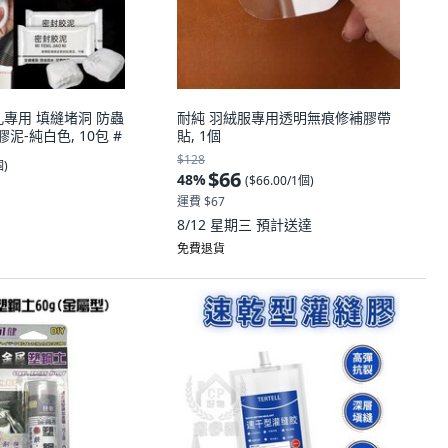
孔專用 填縫堵洞 防蟲
耐純 羽絨服專用透明無痕修補膠帶
膠泥-純白色, 10包 #
貼, 1個
$128
個
)
$66
48
%
(
$66.00/1個
)
運費 $67
8/12 星期三
預計送達
免費退貨