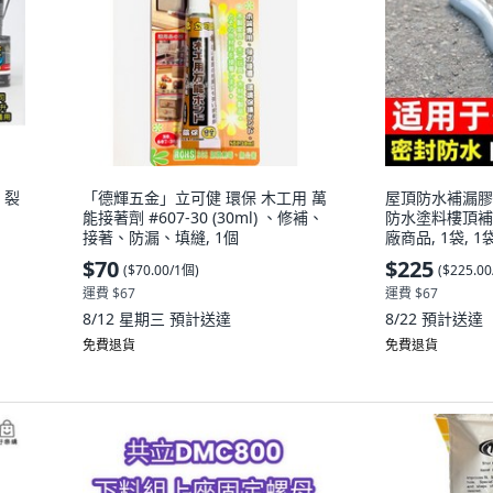
 裂
「德輝五金」立可健 環保 木工用 萬
屋頂防水補漏膠
能接著劑 #607-30 (30ml) 、修補、
防水塗料樓頂補
接著、防漏、填縫, 1個
廠商品, 1袋, 1
縫修補
$70
$225
(
$70.00/1個
)
(
$225.0
運費 $67
運費 $67
8/12 星期三
預計送達
8/22
預計送達
免費退貨
免費退貨