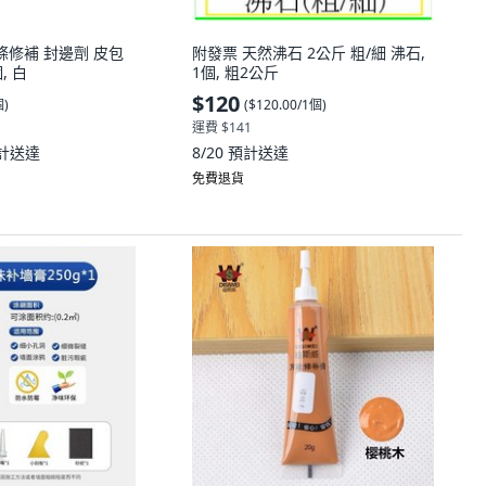
條修補 封邊劑 皮包
附發票 天然沸石 2公斤 粗/細 沸石,
, 白
1個, 粗2公斤
$120
個
)
(
$120.00/1個
)
運費 $141
計送達
8/20
預計送達
免費退貨