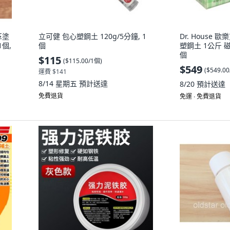
革塗
立可健 包心塑鋼土 120g/5分鐘, 1
Dr. House
1個,
個
塑鋼土 1公斤 磁
個
$115
(
$115.00/1個
)
$549
(
$549.0
運費 $141
8/14 星期五
預計送達
8/20
預計送達
免費退貨
免運 ∙ 免費退貨