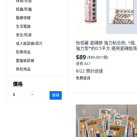
除臭/芳香
殺蟲/防蟲
醫療保健
生活電器
安全/防身
怡佰麗 瓷磚膠 強力粘合劑, 1個,
成人紙尿褲/尿片
強力型*約0.5平方 適用瓷磚脫
防寒用品
$89
(
$89.00/1個
)
嬰童紙尿褲
運費 $67
祭祀用品
8/22
預計送達
免費退貨
價格
$
~
搜尋