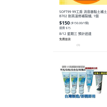
SOFT99 99工房 消音器黏土補土
B702 耐高溫修補裂縫, 1個
$150
(
$150.00/1個
)
運費 $75
8/12 星期三
預計送達
免費退貨
(
1
)