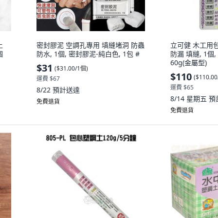
土
密封膠泥 空調孔專用 填縫堵洞 防蟲
立可健 木工用
個
防水, 1個, 密封膠泥-純白色, 1包 #
防漏 填縫, 1個,
60g(金屬型)
$31
(
$31.00/1個
)
$110
(
$110.0
運費 $67
運費 $65
8/22
預計送達
8/14 星期五
預
免費退貨
免費退貨