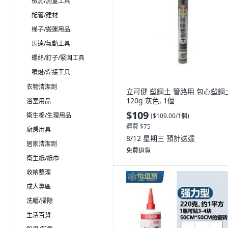
檢測/測量工具
配管/建材
梯子/搬運用品
馬達/氣動工具
螺絲/釘子/緊固工具
噴燈/焊接工具
衣物清潔劑
立可健 塑鋼土 管路用 包心塑鋼
120g 灰色, 1個
浴室用品
$109
衛生棉/生理用品
(
$109.00/1個
)
運費 $75
廚房用具
8/12 星期三
預計送達
居家清潔劑
免費退貨
衛生紙/紙巾
收納整理
成人專區
洗曬/掃除
生活百貨