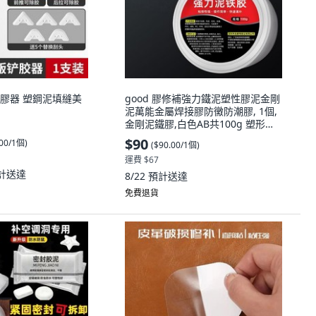
膠器 塑鋼泥填縫美
good 膠修補強力鐵泥塑性膠泥金剛
泥萬能金屬焊接膠防黴防潮膠, 1個,
金剛泥鐵膠,白色AB共100g 塑形填
縫雙組份
$90
.00/1個
)
(
$90.00/1個
)
運費 $67
計送達
8/22
預計送達
免費退貨