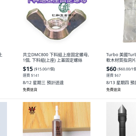
土
共立DMC800 下料組上座固定螺母,
Turbo 美國Turb
1個, 下料組(上座) 上蓋固定螺絲
軟木材質指洞片,
$15
$60
(
$15.00/1個
)
(
$60.00/1
運費 $141
運費 $67
8/12 星期三
預計送達
8/13 星期四
預
免費退貨
免費退貨