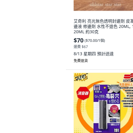
艾奇利 亮光無色透明封邊劑 皮
邊液 修邊劑 水性不退色 20ML, 
20ML 約30克
$70
(
$70.00/1個
)
運費 $67
8/13 星期四
預計送達
免費退貨