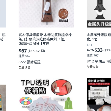
 1瓶
實木傢具修補膏 木器刮痕裂縫桌椅
金屬頭升級版鍍
落粘
茶几釘眼坑洞維修補色劑, 1個,
化, 1個
G030*深咖啡,1支價
$63
$33
$67
47
%
(
$33
(
$67.00/1個
)
運費 $67
運費 $67
8/12 星期三
預
8/22
預計送達
免費退貨
免費退貨