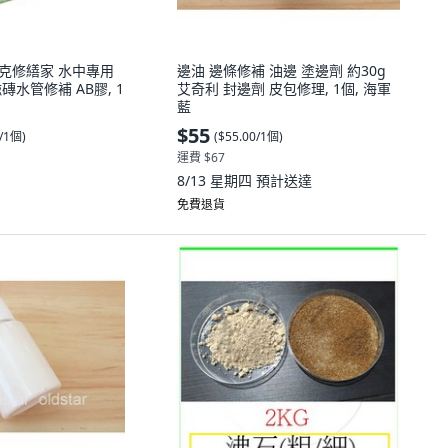
 歐樂克修繕家 水中專用
邊油 邊條修補 油邊 塗邊劑 約30g
磚水管修補 AB膠, 1
艾奇利 封邊劑 皮包修理, 1個, 海軍
藍
$55
0/1個
)
(
$55.00/1個
)
運費 $67
8/13 星期四
預計送達
免費退貨