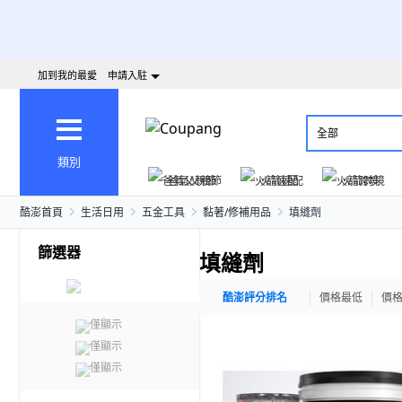
加到我的最愛
申請入駐
全部
類別
爸氣父親節
火箭速配
火箭跨境
酷澎首頁
生活日用
五金工具
黏著/修補用品
填縫劑
篩選器
填縫劑
酷澎評分排名
價格最低
價
僅顯示
僅顯示
僅顯示