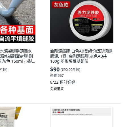
水泥裂縫房頂漏水
金剛泥鐵膠 白色AB雙組份塑形填縫
漏修補劑灌封膠 副
膠泥, 1個, 金剛泥鐵膠,灰色AB共
袋 灰色 150ml 小裂
100g 塑形填縫雙組份
$90
0/1個
)
(
$90.00/1個
)
運費 $67
8/22
預計送達
免費退貨