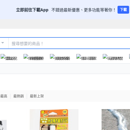
立即前往下載App
不錯過最新優惠、更多功能等著你！
下載
嬰幼兒
保健醫療
美妝保養
個人清潔
玩具休閒
格最高
最熱銷
最新上架