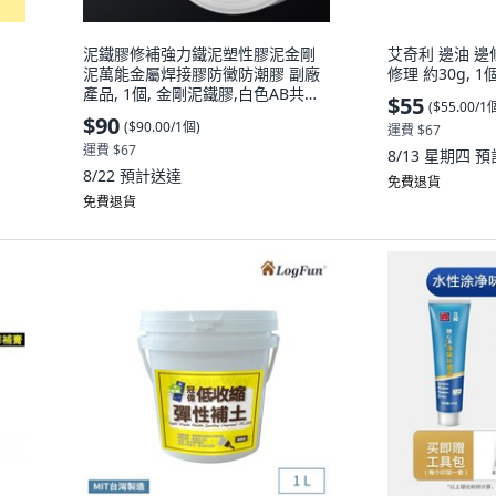
泥鐵膠修補強力鐵泥塑性膠泥金剛
艾奇利 邊油 邊
泥萬能金屬焊接膠防黴防潮膠 副廠
修理 約30g, 1個
產品, 1個, 金剛泥鐵膠,白色AB共
$55
(
$55.00/1
100g 塑形填縫雙組份
$90
(
$90.00/1個
)
運費 $67
運費 $67
8/13 星期四
預
8/22
預計送達
免費退貨
免費退貨