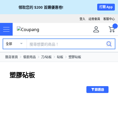
領取您的
$200
首購優惠卷!
打開 App
登入
註冊會員
客服中心
全部
酷澎首頁
餐廚用品
刀/砧板
砧板
塑膠砧板
塑膠砧板
篩選器