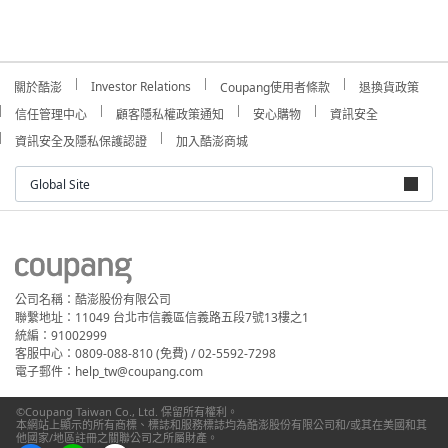
Investor Relations
關於酷澎
Coupang使用者條款
退換貨政策
信任管理中心
顧客隱私權政策通知
安心購物
資訊安全
資訊安全及隱私保護認證
加入酷澎商城
Global Site
公司名稱：酷澎股份有限公司
聯繫地址：11049 台北市信義區信義路五段7號13樓之1
統編：91002999
客服中心：0809-088-810 (免費) / 02-5592-7298
電子郵件：help_tw@coupang.com
©Coupang Taiwan Co., Ltd. 保留所有權利。
本網站上顯示的所有商標、標誌和服務標誌均為酷澎股份有限公司和/或其在美國和其
他國家/地區註冊之關聯公司之所屬財產。