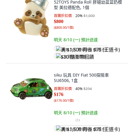
52TOYS Panda Roll 胖噠幼盆盆奶模
型 美拉德配色, 1個
首購折扣價
20
%
$1,000
$800
(
$800.00/1個
)
明天 8/10 (一)
預計送達
满 $1,500 再省 $75 (王道卡)
$30 酷澎幣回饋
siku 玩具 DIY Fiat 500探險車
SU6506, 1盒
首購折扣價
40
%
$294
$176
(
$176.00/1個
)
明天 8/10 (一)
預計送達
(
1
)
满 $1,500 再省 $75 (王道卡)