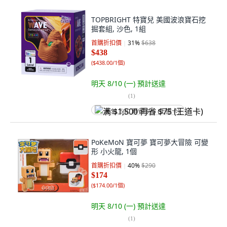
TOPBRIGHT 特寶兒 美國波浪寶石挖
掘套組, 沙色, 1組
首購折扣價
31
%
$638
$438
(
$438.00/1個
)
明天 8/10 (一)
預計送達
(
1
)
满 $1,500 再省 $75 (王道卡)
PoKeMoN 寶可夢 寶可夢大冒險 可變
形 小火龍, 1個
首購折扣價
40
%
$290
$174
(
$174.00/1個
)
明天 8/10 (一)
預計送達
(
1
)