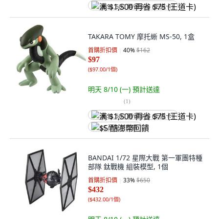
满 $1,500 再省 $75 (王道卡)
TAKARA TOMY 摩托蜥 MS-50, 1盒
首購折扣價
40
%
$162
$97
(
$97.00/1個
)
明天 8/10 (一)
預計送達
(
1
)
满 $1,500 再省 $75 (王道卡)
$5 酷澎幣回饋
BANDAI 1/72 星際大戰 第一軍團特種
部隊 鈦戰機 組裝模型, 1個
首購折扣價
33
%
$650
$432
(
$432.00/1個
)