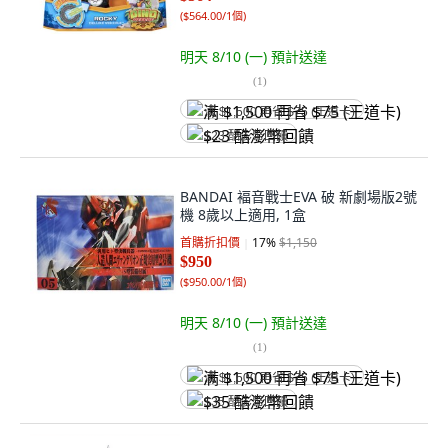
(
$564.00/1個
)
明天 8/10 (一)
預計送達
(
1
)
满 $1,500 再省 $75 (王道卡)
$23 酷澎幣回饋
BANDAI 褔音戰士EVA 破 新劇場版2號
機 8歲以上適用, 1盒
首購折扣價
17
%
$1,150
$950
(
$950.00/1個
)
明天 8/10 (一)
預計送達
(
1
)
满 $1,500 再省 $75 (王道卡)
$35 酷澎幣回饋