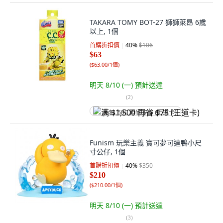
TAKARA TOMY BOT-27 獅獅萊昂 6歲
以上, 1個
首購折扣價
40
%
$106
$63
(
$63.00/1個
)
明天 8/10 (一)
預計送達
(
2
)
满 $1,500 再省 $75 (王道卡)
Funism 玩樂主義 寶可夢可達鴨小尺
寸公仔, 1個
首購折扣價
40
%
$350
$210
(
$210.00/1個
)
明天 8/10 (一)
預計送達
(
3
)