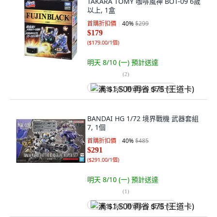
TAKARA TOMY 咖啡風神 BOT-09 6歲
以上, 1盒
首購折扣價
40
%
$299
$179
(
$179.00/1個
)
明天 8/10 (一)
預計送達
(
2
)
满 $1,500 再省 $75 (王道卡)
BANDAI HG 1/72 境界戰機 武器套組
7, 1個
首購折扣價
40
%
$485
$291
(
$291.00/1個
)
明天 8/10 (一)
預計送達
(
1
)
满 $1,500 再省 $75 (王道卡)