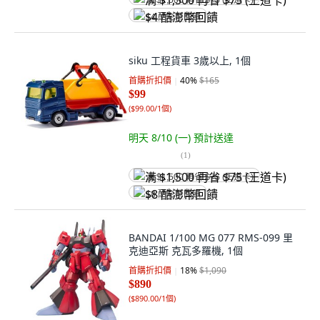
满 $1,500 再省 $75 (王道卡)
$4 酷澎幣回饋
siku 工程貨車 3歲以上, 1個
首購折扣價
40
%
$165
$99
(
$99.00/1個
)
明天 8/10 (一)
預計送達
(
1
)
满 $1,500 再省 $75 (王道卡)
$8 酷澎幣回饋
BANDAI 1/100 MG 077 RMS-099 里
克迪亞斯 克瓦多羅機, 1個
首購折扣價
18
%
$1,090
$890
(
$890.00/1個
)