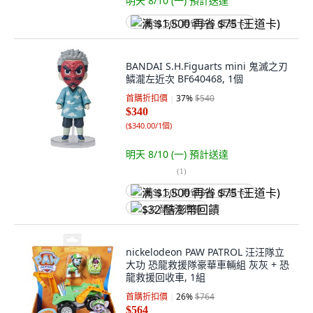
明天 8/10 (一)
預計送達
满 $1,500 再省 $75 (王道卡)
BANDAI S.H.Figuarts mini 鬼滅之刃
鱗瀧左近次 BF640468, 1個
首購折扣價
37
%
$540
$340
(
$340.00/1個
)
明天 8/10 (一)
預計送達
(
1
)
满 $1,500 再省 $75 (王道卡)
$32 酷澎幣回饋
nickelodeon PAW PATROL 汪汪隊立
大功 恐龍救援隊豪華車輛組 灰灰 + 恐
龍救援回收車, 1組
首購折扣價
26
%
$764
$564