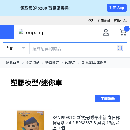
領取您的
$200
首購優惠卷!
打開 App
登入
註冊會員
客服中心
全部
酷澎首頁
火箭速配
玩具嗜好
收藏品
塑膠模型/迷你車
塑膠模型/迷你車
篩選器
BANPRESTO 新次元!蠟筆小新 春日部
防衛隊 vol.2 BP88337 B:風間 15歲以
上, 1個