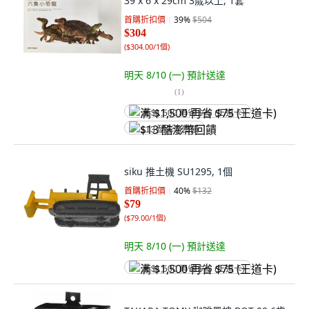
39 x 6 x 29cm 3歲以上, 1套
首購折扣價
39
%
$504
$304
(
$304.00/1個
)
明天 8/10 (一)
預計送達
(
1
)
满 $1,500 再省 $75 (王道卡)
$13 酷澎幣回饋
siku 推土機 SU1295, 1個
首購折扣價
40
%
$132
$79
(
$79.00/1個
)
明天 8/10 (一)
預計送達
满 $1,500 再省 $75 (王道卡)