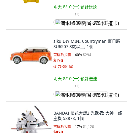
明天 8/10 (一)
預計送達
(
1
)
满 $1,500 再省 $75 (王道卡)
siku DIY MINI Countryman 夏日版
SU6507 3歲以上, 1個
首購折扣價
40
%
$294
$176
(
$176.00/1個
)
明天 8/10 (一)
預計送達
(
1
)
满 $1,500 再省 $75 (王道卡)
BANDAI 櫻花大戰2 光武‧改 大神一郎
座機 58878, 1個
首購折扣價
17
%
$1,120
$920