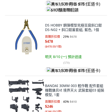
满 $1,500 再省 $75 (王道卡)
$10 酷澎幣回饋
DS HOBBY 鋼彈模型究極豆腐斜口鉗
DS-N02 + 斜口鉗蓋套組, 藍色, 1個
首購折扣價
29
%
$678
$478
(
$478.00/1個
)
明天 8/10 (一)
預計送達
(
570
)
满 $1,500 再省 $75 (王道卡)
BANDAI 30MM 003 輕作戰 配件套組
機戰傭兵VI 境界天火 武裝套組03 組裝
模型, 1套
首購折扣價
40
%
$410
$246
(
$246.00/1個
)