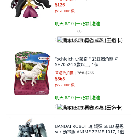
$126
(
$126.00/1個
)
明天 8/10 (一)
預計送達
(
1
)
满 $1,500 再省 $75 (王道卡)
"schleich 史萊奇 " 彩虹獨角獸 母
SH70524 3歲以上, 1個
首購折扣價
26
%
$765
$565
(
$565.00/1個
)
明天 8/10 (一)
預計送達
满 $1,500 再省 $75 (王道卡)
BANDAI ROBOT 魂 鋼彈 SEED 基恩
ver 動畫版 ANIME ZGMF-1017, 1個