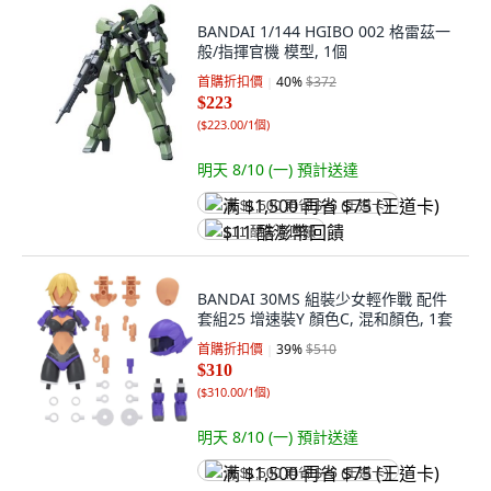
BANDAI 1/144 HGIBO 002 格雷茲一
般/指揮官機 模型, 1個
首購折扣價
40
%
$372
$223
(
$223.00/1個
)
明天 8/10 (一)
預計送達
满 $1,500 再省 $75 (王道卡)
$11 酷澎幣回饋
BANDAI 30MS 組裝少女輕作戰 配件
套組25 增速裝Y 顏色C, 混和顏色, 1套
首購折扣價
39
%
$510
$310
(
$310.00/1個
)
明天 8/10 (一)
預計送達
满 $1,500 再省 $75 (王道卡)