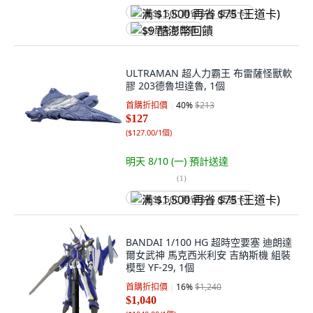
满 $1,500 再省 $75 (王道卡)
$9 酷澎幣回饋
ULTRAMAN 超人力霸王 布雷薩怪獸軟
膠 203德魯坦達魯, 1個
首購折扣價
40
%
$213
$127
(
$127.00/1個
)
明天 8/10 (一)
預計送達
(
1
)
满 $1,500 再省 $75 (王道卡)
BANDAI 1/100 HG 超時空要塞 迪朗達
爾女武神 馬克西米利安 吉納斯機 組裝
模型 YF-29, 1個
首購折扣價
16
%
$1,240
$1,040