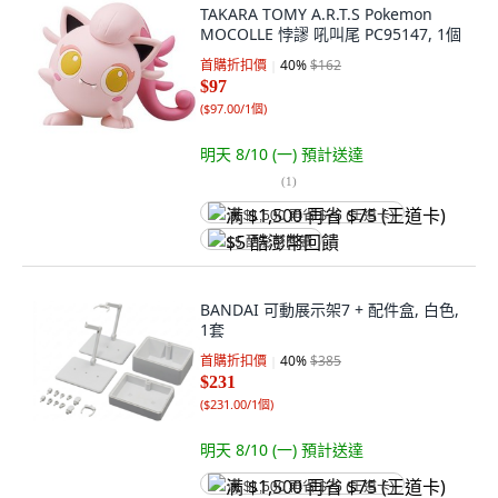
TAKARA TOMY A.R.T.S Pokemon
MOCOLLE 悖謬 吼叫尾 PC95147, 1個
首購折扣價
40
%
$162
$97
(
$97.00/1個
)
明天 8/10 (一)
預計送達
(
1
)
满 $1,500 再省 $75 (王道卡)
$5 酷澎幣回饋
BANDAI 可動展示架7 + 配件盒, 白色,
1套
首購折扣價
40
%
$385
$231
(
$231.00/1個
)
明天 8/10 (一)
預計送達
满 $1,500 再省 $75 (王道卡)