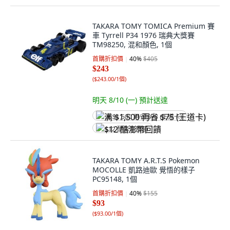
TAKARA TOMY TOMICA Premium 賽
車 Tyrrell P34 1976 瑞典大獎賽
TM98250, 混和顏色, 1個
首購折扣價
40
%
$405
$243
(
$243.00/1個
)
明天 8/10 (一)
預計送達
满 $1,500 再省 $75 (王道卡)
$12 酷澎幣回饋
TAKARA TOMY A.R.T.S Pokemon
MOCOLLE 凱路迪歐 覺悟的樣子
PC95148, 1個
首購折扣價
40
%
$155
$93
(
$93.00/1個
)