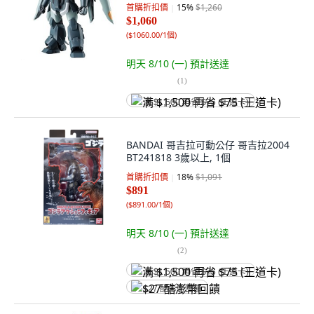
首購折扣價
15
%
$1,260
$1,060
(
$1060.00/1個
)
明天 8/10 (一)
預計送達
(
1
)
满 $1,500 再省 $75 (王道卡)
BANDAI 哥吉拉可動公仔 哥吉拉2004
BT241818 3歲以上, 1個
首購折扣價
18
%
$1,091
$891
(
$891.00/1個
)
明天 8/10 (一)
預計送達
(
2
)
满 $1,500 再省 $75 (王道卡)
$27 酷澎幣回饋