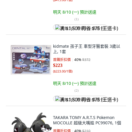
明天 8/10 (一)
預計送達
(
1
)
满 $1,500 再省 $75 (王道卡)
kidmate 孩子王 車型牙醫套裝 3歲以
上, 1套
首購折扣價
40
%
$372
$223
(
$223.00/1個
)
明天 8/10 (一)
預計送達
(
2
)
满 $1,500 再省 $75 (王道卡)
TAKARA TOMY A.R.T.S Pokemon
MOCOLLE 超級大嘴娃 PC99076, 1個
首購折扣價
40
%
$210