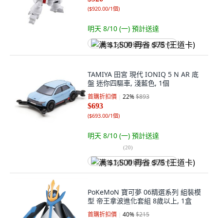
(
$920.00/1個
)
明天 8/10 (一)
預計送達
满 $1,500 再省 $75 (王道卡)
TAMIYA 田宮 現代 IONIQ 5 N AR 底
盤 迷你四驅車, 淺藍色, 1個
首購折扣價
22
%
$893
$693
(
$693.00/1個
)
明天 8/10 (一)
預計送達
(
20
)
满 $1,500 再省 $75 (王道卡)
PoKeMoN 寶可夢 06精選系列 組裝模
型 帝王拿波進化套組 8歲以上, 1盒
首購折扣價
40
%
$215