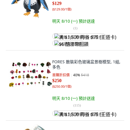
$129
(
$129.00/1個
)
明天 8/10 (一)
預計送達
(
1
)
满 $1,500 再省 $75 (王道卡)
$6 酷澎幣回饋
FORES 散裝彩色玻璃盆景樹模型, 1組,
多色
首購折扣價
40
%
$418
$250
(
$250.00/1個
)
明天 8/10 (一)
預計送達
(
115
)
满 $1,500 再省 $75 (王道卡)