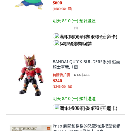
$600
(
$600.00/1個
)
明天 8/10 (一)
預計送達
(
4
)
满 $1,500 再省 $75 (王道卡)
$45 酷澎幣回饋
BANDAI QUICK BUILDERS系列 假面
騎士空我, 1個
首購折扣價
40
%
$411
$246
(
$246.00/1個
)
明天 8/10 (一)
預計送達
满 $1,500 再省 $75 (王道卡)
Pnso 趙闖和楊楊的恐龍物語模型套組