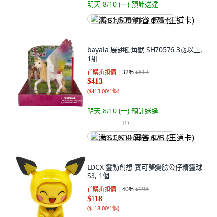
明天 8/10 (一)
預計送達
满 $1,500 再省 $75 (王道卡)
bayala 展翅獨角獸 SH70576 3歲以上,
1組
首購折扣價
32
%
$613
$413
(
$413.00/1個
)
明天 8/10 (一)
預計送達
(
1
)
满 $1,500 再省 $75 (王道卡)
LDCX 靈動創想 寶可夢變臉公仔精靈球
S3, 1個
首購折扣價
40
%
$198
$118
(
$118.00/1個
)