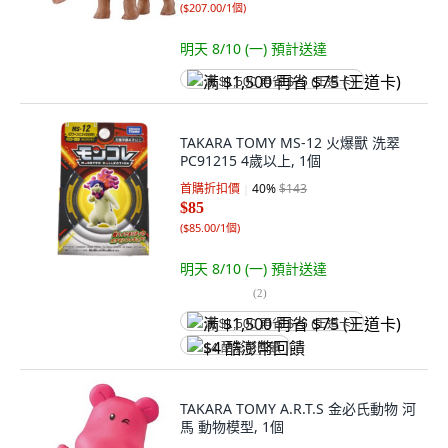
(
$207.00/1個
)
明天 8/10 (一)
預計送達
满 $1,500 再省 $75 (王道卡)
TAKARA TOMY MS-12 火爆獸 洗翠
PC91215 4歲以上, 1個
首購折扣價
40
%
$143
$85
(
$85.00/1個
)
明天 8/10 (一)
預計送達
(
2
)
满 $1,500 再省 $75 (王道卡)
$4 酷澎幣回饋
TAKARA TOMY A.R.T.S 金必氏動物 河
馬 動物模型, 1個