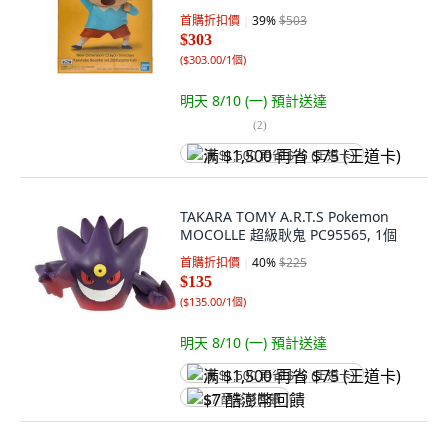
首購折扣價
39
%
$503
$303
(
$303.00/1個
)
明天 8/10 (一)
預計送達
(
2
)
满 $1,500 再省 $75 (王道卡)
TAKARA TOMY A.R.T.S Pokemon
MOCOLLE 超級耿鬼 PC95565, 1個
首購折扣價
40
%
$225
$135
(
$135.00/1個
)
明天 8/10 (一)
預計送達
满 $1,500 再省 $75 (王道卡)
$7 酷澎幣回饋