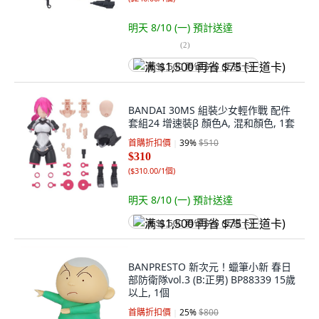
明天 8/10 (一)
預計送達
(
2
)
满 $1,500 再省 $75 (王道卡)
BANDAI 30MS 組裝少女輕作戰 配件
套組24 增速裝β 顏色A, 混和顏色, 1套
首購折扣價
39
%
$510
$310
(
$310.00/1個
)
明天 8/10 (一)
預計送達
满 $1,500 再省 $75 (王道卡)
BANPRESTO 新次元！蠟筆小新 春日
部防衛隊vol.3 (B:正男) BP88339 15歲
以上, 1個
首購折扣價
25
%
$800