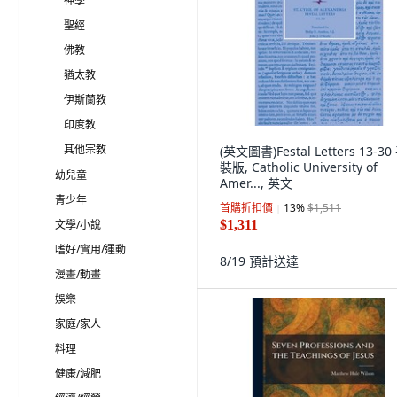
神學
聖經
佛教
猶太教
伊斯蘭教
印度教
其他宗教
(英文圖書)Festal Letters 13-30
裝版, Catholic University of
幼兒童
Amer..., 英文
青少年
首購折扣價
13
%
$1,511
文學/小說
$1,311
嗜好/實用/運動
8/19
預計送達
漫畫/動畫
娛樂
家庭/家人
料理
健康/減肥