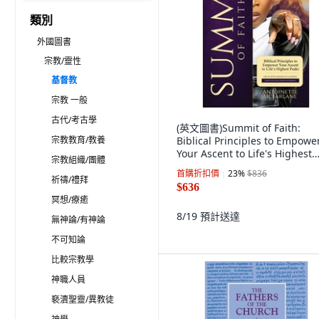
類別
外國圖書
宗教/靈性
基督教
宗教 一般
古代/考古學
(英文圖書)Summit of Faith:
宗教教育/教養
Biblical Principles to Empowe
Your Ascent to Life's Highest
宗教組織/團體
Peaks 平裝版, Independently
首購折扣價
23
%
$836
Published, 英文
祈禱/禮拜
$636
冥想/療癒
8/19
預計送達
無神論/有神論
不可知論
比較宗教學
神職人員
褻瀆聖靈/異教徒