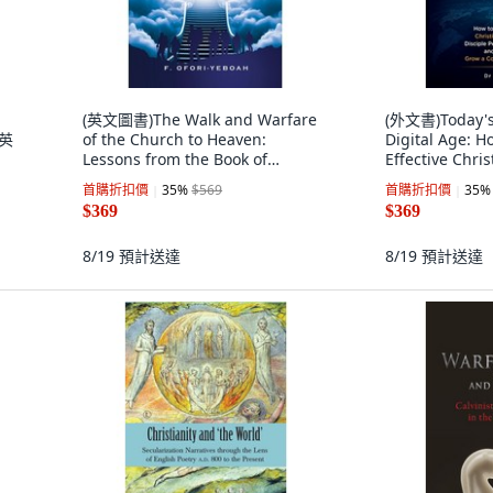
(英文圖書)The Walk and Warfare
(外文書)Today's 
 英
of the Church to Heaven:
Digital Age: H
Lessons from the Book of
Effective Chris
Ephesians 平裝版, Independently
Paperback, In
首購折扣價
35
%
$569
首購折扣價
35
%
Published, 英文
Published, Eng
$369
$369
8/19
預計送達
8/19
預計送達