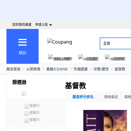
加到我的最愛
申請入駐
全部
類別
爸氣父親節
火箭速配
火箭跨境
酷澎首頁
火箭跨境
書籍/CD/DVD
外國圖書
宗教/靈性
基督教
篩選器
基督教
酷澎評分排名
價格最低
價
僅顯示
僅顯示
僅顯示