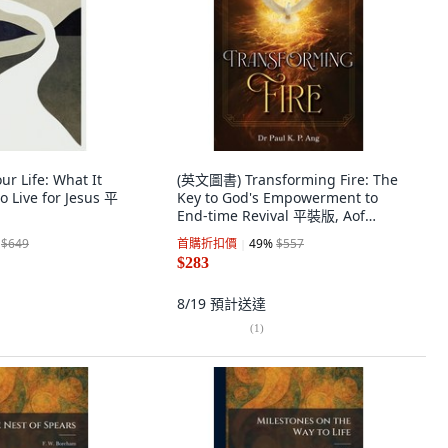
r Life: What It
(英文圖書) Transforming Fire: The
o Live for Jesus 平
Key to God's Empowerment to
End-time Revival 平裝版, Aof
Global Ltd, 英文
$649
首購折扣價
49
%
$557
$283
8/19
預計送達
(
1
)