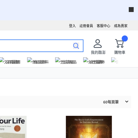
登入
註冊會員
客服中心
成為賣家
我的酷澎
購物車
文具圖書
食品飲料
生活用品
女性服飾
運動戶外
60
每頁筆