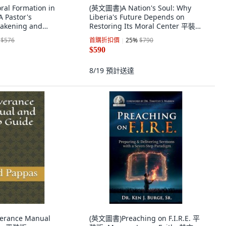
al Formation in
(英文圖書)A Nation's Soul: Why
A Pastor's
Liberia's Future Depends on
wakening and
Restoring Its Moral Center 平裝
Christian Faith
版, Independently Published, 英
$576
首購折扣價
25
%
$790
 英文, 平裝本
文
$590
8/19
預計送達
erance Manual
(英文圖書)Preaching on F.I.R.E. 平