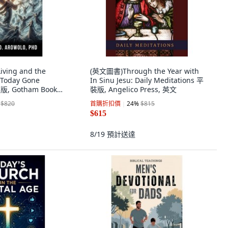
ving and the
(英文圖書)Through the Year with
e Today Gone
In Sinu Jesu: Daily Meditations 平
版, Gotham Books,
裝版, Angelico Press, 英文
$820
首購折扣價
24
%
$815
$615
8/19
預計送達