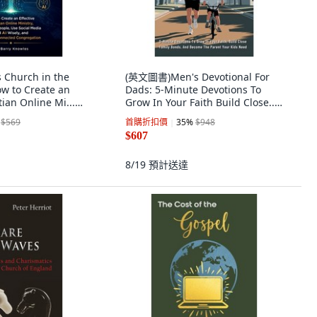
Church in the
(英文圖書)Men's Devotional For
ow to Create an
Dads: 5-Minute Devotions To
tian Online Mi...
Grow In Your Faith Build Close...
dependently
精裝版, Biblical Teachings, 英文
$569
首購折扣價
35
%
$948
lish
$607
8/19
預計送達