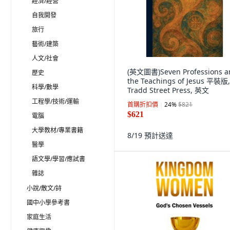
經濟/經營
自我開發
旅行
藝術/建築
人文/社會
(英文圖書)Seven Professions a
歷史
the Teachings of Jesus 平裝版,
科學/數學
Tradd Street Press, 英文
工程學/技術/運輸
首購折扣價
24
%
$821
$621
電腦
大學教材/專業書籍
8/19
預計送達
醫學
語文學/學習/應試書
雜誌
小說/散文/詩
國中小學參考書
家庭生活