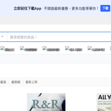
立即前往下載App
不錯過最新優惠、更多功能等著你！
下載
嬰幼兒
保健醫療
美妝保養
個人清潔
玩具休閒
格最高
最熱銷
最新上架