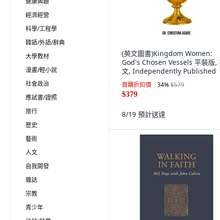
健康興趣
經濟經營
科學/工程學
韓語/外語/辭典
(英文圖書)Kingdom Women:
大學教材
God's Chosen Vessels 平裝版,
漫畫/輕小說
文, Independently Published
社會政治
首購折扣價
34
%
$579
$379
應試書/證照
旅行
8/19
預計送達
歷史
藝術
人文
自我開發
雜誌
宗教
青少年