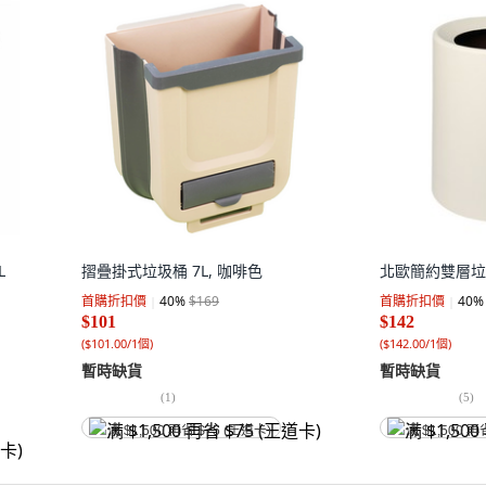
L
摺疊掛式垃圾桶 7L, 咖啡色
北歐簡約雙層垃圾
首購折扣價
40
%
$169
首購折扣價
40
%
$101
$142
(
$101.00/1個
)
(
$142.00/1個
)
暫時缺貨
暫時缺貨
(
1
)
(
5
)
满 $1,500 再省 $75 (王道卡)
满 $1,500 再