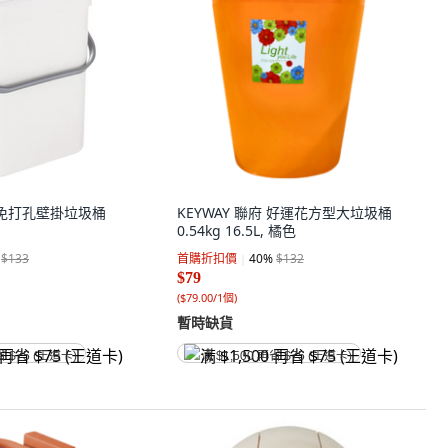
功能免打孔壁掛垃圾桶
KEYWAY 聯府 好運花方型大垃圾桶
0.54kg 16.5L, 橘色
$133
首購折扣價
40
%
$132
$79
(
$79.00/1個
)
暫時缺貨
省 $75 (王道卡)
满 $1,500 再省 $75 (王道卡)