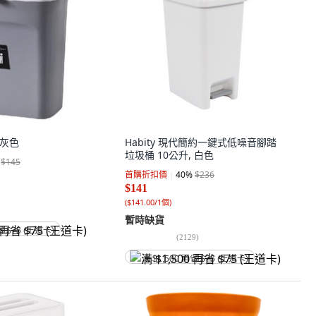
 灰色
Habity 現代簡約一鍵式低噪音腳踏
垃圾桶 10公升, 白色
$145
首購折扣價
40
%
$236
$141
(
$141.00/1個
)
暫時缺貨
省 $75 (王道卡)
(
2129
)
满 $1,500 再省 $75 (王道卡)