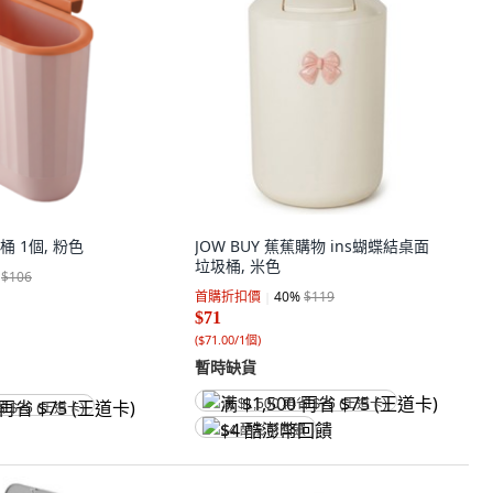
 1個, 粉色
JOW BUY 蕉蕉購物 ins蝴蝶結桌面
垃圾桶, 米色
$106
首購折扣價
40
%
$119
$71
(
$71.00/1個
)
暫時缺貨
满 $1,500 再省 $75 (王道卡)
省 $75 (王道卡)
$4 酷澎幣回饋