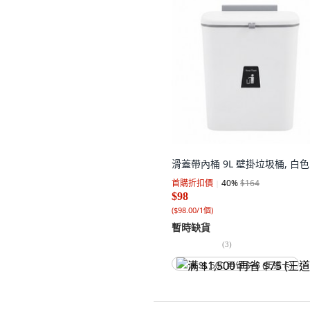
滑蓋帶內桶 9L 壁掛垃圾桶, 白色
首購折扣價
40
%
$164
$98
(
$98.00/1個
)
暫時缺貨
(
3
)
满 $1,500 再省 $75 (王道卡)