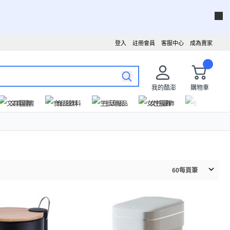
登入
註冊會員
客服中心
成為賣家
我的酷澎
購物車
文具圖書
食品飲料
生活用品
女性服飾
運動戶外
60
每頁筆