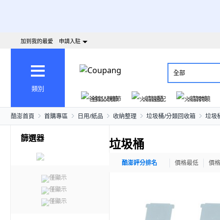
加到我的最愛
申請入駐
全部
類別
爸氣父親節
火箭速配
火箭跨境
酷澎首頁
首購專區
日用/紙品
收納整理
垃圾桶/分類回收箱
垃圾
篩選器
垃圾桶
酷澎評分排名
價格最低
價
僅顯示
僅顯示
僅顯示