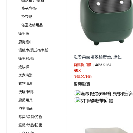
搬家箱子/紙箱
籃子/隔板
掛衣架
浴室收納用品
衛生紙
廚房紙巾
濕紙巾/濕式衛生紙
忍者桌面垃圾桶帶蓋, 綠色
衛生棉/條
首購折扣價
40
%
$164
紙尿褲
$98
居家清潔
(
$98.00/1個
)
衣物清潔
暫時缺貨
洗曬/掃除
满 $1,500 再省 $75 (王道卡)
廚房用具
$11 酷澎幣回饋
浴室用品
除臭/除濕/芳香
殺蟑/除蟲/防蟲