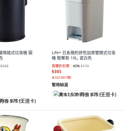
州緩降踏式垃圾桶 圓
Life+ 日系簡約拼色加厚雙開式垃圾
黑色
桶 輕奢款 10L, 瓷白色
$398
首購折扣價
40
%
$173
$103
(
$103.00/1個
)
暫時缺貨
满 $1,500 再省 $75 (王道卡)
省 $75 (王道卡)