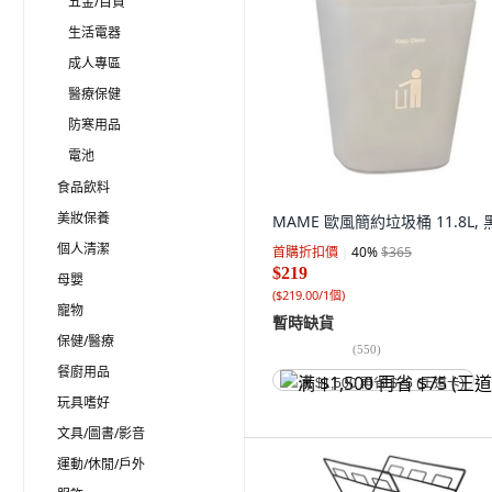
五金/百貨
生活電器
成人專區
醫療保健
防寒用品
電池
食品飲料
美妝保養
MAME 歐風簡約垃圾桶 11.8L, 
個人清潔
首購折扣價
40
%
$365
$219
母嬰
(
$219.00/1個
)
寵物
暫時缺貨
保健/醫療
(
550
)
餐廚用品
满 $1,500 再省 $75 (王道卡)
玩具嗜好
文具/圖書/影音
運動/休閒/戶外