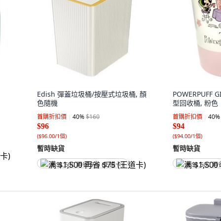
Edish 彈蓋垃圾桶/按壓式垃圾桶, 顏
POWERPUFF 
色隨機
型回收桶, 粉色
首購折扣價
40
%
$160
首購折扣價
40
%
$96
$94
(
$96.00/1個
)
(
$94.00/1個
)
暫時缺貨
暫時缺貨
满 $1,500 再省 $75 (王道卡)
满 $1,500 再