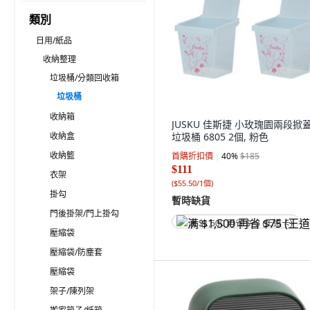
類別
日用/紙品
收納整理
垃圾桶/分類回收箱
垃圾桶
收納箱
JUSKU 佳斯捷 小玫瑰園兩段掀
收納盒
垃圾桶 6805 2個, 粉色
收納籃
首購折扣價
40
%
$185
$111
衣架
(
$55.50/1個
)
掛勾
暫時缺貨
門後掛架/門上掛勾
满 $1,500 再省 $75 (王道卡)
壓縮袋
壓縮袋/防塵套
壓縮袋
架子/陳列架