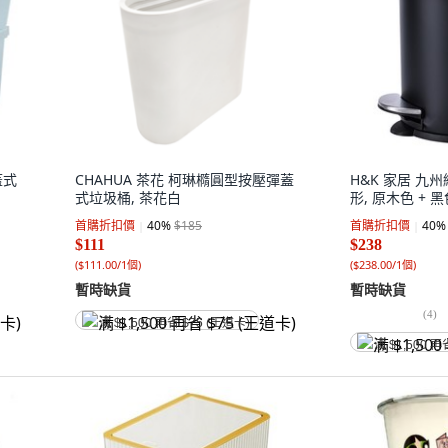
蓋式
CHAHUA 茶花 柯琳橢圓型按壓彈蓋
H&K 家居 九
式垃圾桶, 茶花白
形, 原木色 + 
首購折扣價
40
%
$185
首購折扣價
40
%
$111
$238
(
$111.00/1個
)
(
$238.00/1個
)
暫時缺貨
暫時缺貨
(
4
)
满 $1,500 再省 $75 (王道卡)
满 $1,500 再