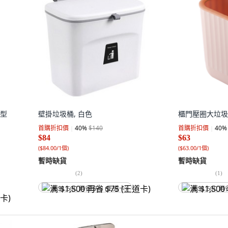
上型
壁掛垃圾桶, 白色
櫃門壓圈大垃圾桶
首購折扣價
40
%
$140
首購折扣價
40
%
$84
$63
(
$84.00/1個
)
(
$63.00/1個
)
暫時缺貨
暫時缺貨
(
2
)
(
1
)
满 $1,500 再省 $75 (王道卡)
满 $1,500 再