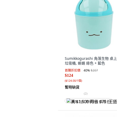
Sumikkogurashi 角落生物 桌
垃圾桶, 蜥蜴 綠色 + 藍色
首購折扣價
40
%
$207
$124
(
$124.00/1個
)
暫時缺貨
(
2
)
满 $1,500 再省 $75 (王道卡)