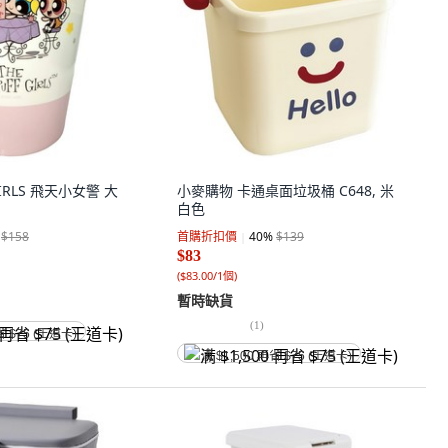
GIRLS 飛天小女警 大
小麥購物 卡通桌面垃圾桶 C648, 米
白色
$158
首購折扣價
40
%
$139
$83
(
$83.00/1個
)
暫時缺貨
(
1
)
省 $75 (王道卡)
满 $1,500 再省 $75 (王道卡)