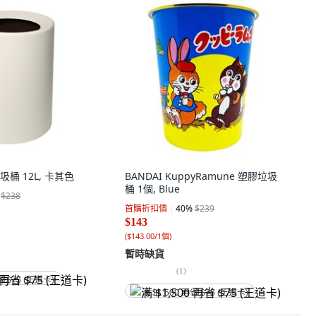
桶 12L, 卡其色
BANDAI KuppyRamune 塑膠垃圾
桶 1個, Blue
$238
首購折扣價
40
%
$239
$143
(
$143.00/1個
)
暫時缺貨
(
1
)
省 $75 (王道卡)
满 $1,500 再省 $75 (王道卡)