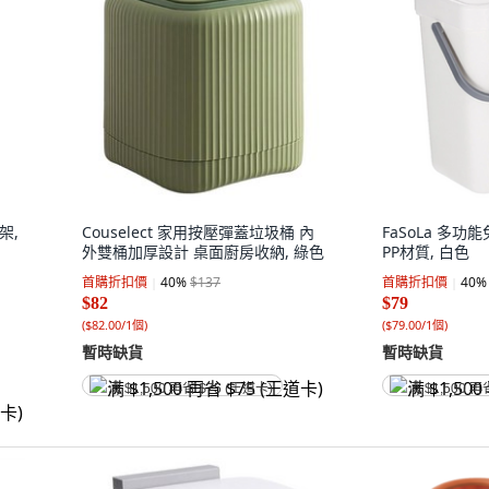
架,
Couselect 家用按壓彈蓋垃圾桶 內
FaSoLa 多
外雙桶加厚設計 桌面廚房收納, 綠色
PP材質, 白色
首購折扣價
40
%
$137
首購折扣價
40
%
$82
$79
(
$82.00/1個
)
(
$79.00/1個
)
暫時缺貨
暫時缺貨
满 $1,500 再省 $75 (王道卡)
满 $1,500 再