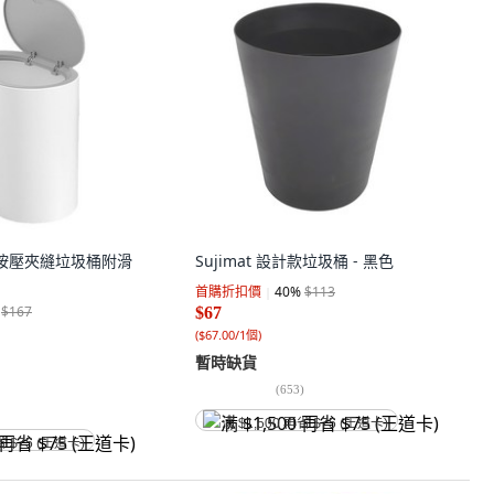
風按壓夾縫垃圾桶附滑
Sujimat 設計款垃圾桶 - 黑色
首購折扣價
40
%
$113
$167
$67
(
$67.00/1個
)
暫時缺貨
(
653
)
满 $1,500 再省 $75 (王道卡)
省 $75 (王道卡)