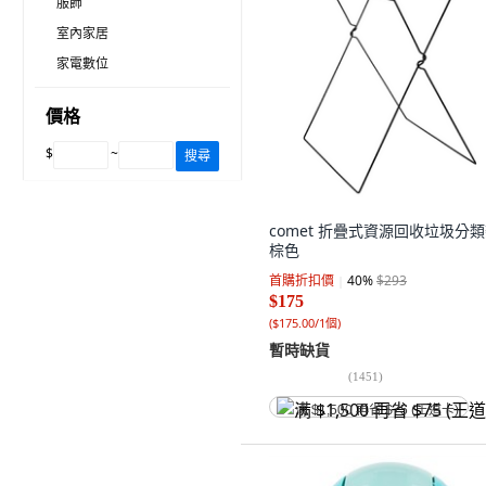
服飾
室內家居
家電數位
價格
$
~
搜尋
comet 折疊式資源回收垃圾分類
棕色
首購折扣價
40
%
$293
$175
(
$175.00/1個
)
暫時缺貨
(
1451
)
满 $1,500 再省 $75 (王道卡)