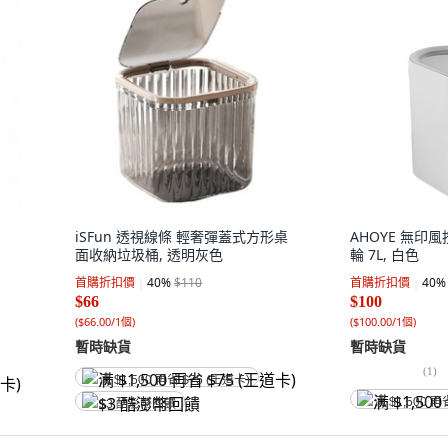
iSFun 透視線條 輕奢彈蓋式方形桌
AHOYE 無印
面收納垃圾桶, 透明灰色
輪 7L, 白色
首購折扣價
40
%
$110
首購折扣價
40
%
$66
$100
(
$66.00/1個
)
(
$100.00/1個
)
暫時缺貨
暫時缺貨
(
1
)
满 $1,500 再省 $75 (王道卡)
满 $1,500 再
$3 酷澎幣回饋