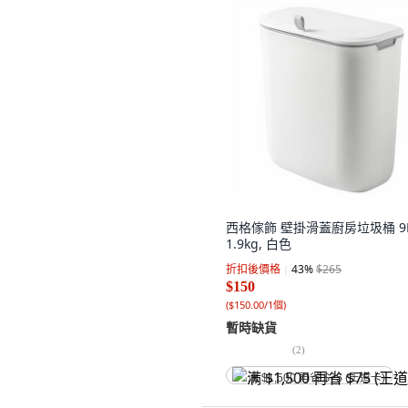
西格傢飾 壁掛滑蓋廚房垃圾桶 9
1.9kg, 白色
折扣後價格
43
%
$265
$150
(
$150.00/1個
)
暫時缺貨
(
2
)
满 $1,500 再省 $75 (王道卡)