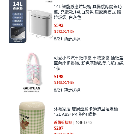
14L 智能感應垃圾桶 具備感應開蓋功
能, 充電款,14L白灰色 單感應模式 贈
垃圾袋, 白灰色
$592
(
$592.00/1個
)
8/21
預計送達
可愛小熊汽車紙巾袋 車載掛袋 抽紙盒
車內座椅掛飾, 粉色基礎款愛心紙巾袋,
1個
$198
(
$198.00/1個
)
8/21
預計送達
沐慕家居 雙層塑膠卡通造型垃圾桶
12L ABS+PP, 狗狗 綠格
首購折扣價
40
%
$345
$207