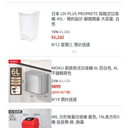
日本 LIV PLUS PROPRETE 踩踏式垃圾
桶 45L - 簡約設計 腳踏開蓋 大容量, 白
色
10
%
$1,380
$1,242
8/12 星期三
預計送達
(
1
)
MOKU 廚房掛式垃圾桶 6L 奶白色, 6L
不鏽鋼原色
23
%
$1,170
$899
(
$899.00/1個
)
8/19
預計送達
40L 方形無蓋垃圾桶 藍色, 10L長方形X
桶 投放標.綠 ,無蓋