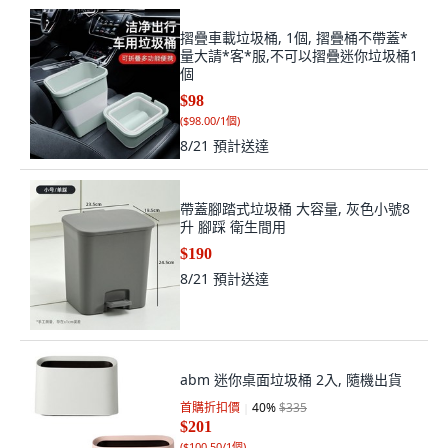
摺疊車載垃圾桶, 1個, 摺疊桶不帶蓋*
量大請*客*服,不可以摺疊迷你垃圾桶1
個
$98
(
$98.00/1個
)
8/21
預計送達
帶蓋腳踏式垃圾桶 大容量, 灰色小號8
升 腳踩 衛生間用
$190
8/21
預計送達
abm 迷你桌面垃圾桶 2入, 隨機出貨
首購折扣價
40
%
$335
$201
(
$100.50/1個
)