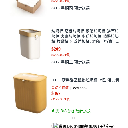
(
$270.00/1個
)
8/13 星期四
預計送達
垃圾桶 窄縫垃圾桶 縫隙垃圾桶 浴室垃
圾桶 客廳垃圾桶 廚房垃圾桶 隙縫垃圾
桶 拉雞桶 無蓋垃圾桶, 窄縫【奶油】
敞口垃圾桶
$209
(
$209.00/1個
)
8/12 星期三
預計送達
ILIFE 廚房浴室壁掛垃圾桶 3個, 活力黃
首購折扣價
35
%
$567
$367
(
$122.33/1個
)
明天 8/8 (六)
預計送達
(
1
)
满 $1,500 再省 $75 (王道卡)