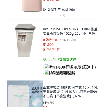
8/12 星期三
預計送達
(
14
)
like-it PUSH OPEN TRASH BIN 掀蓋
式高版垃圾桶 1520g 25L 1個, 白色
首購折扣價
16
%
$1,200
$1,000
(
$1000.00/1個
)
明天 8/8 (六)
預計送達
满 $1,500 再省 $75 (王道卡)
$35 酷澎幣回饋
車載垃圾袋 黏貼式 可立式 10入, 1個,
車載垃圾袋（1袋10入）,訂單未滿99
不出貨【不含運費】, N/A
61
%
$90