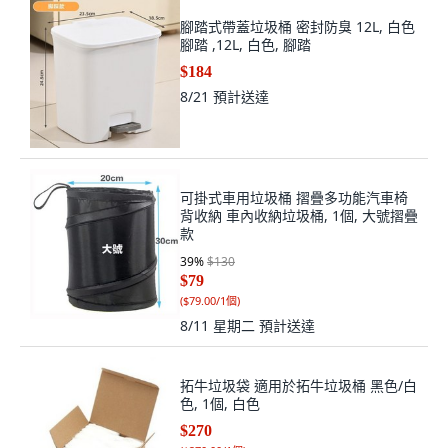
腳踏式帶蓋垃圾桶 密封防臭 12L, 白色
腳踏 ,12L, 白色, 腳踏
$184
8/21
預計送達
可掛式車用垃圾桶 摺疊多功能汽車椅
背收納 車內收納垃圾桶, 1個, 大號摺疊
款
39
%
$130
$79
(
$79.00/1個
)
8/11 星期二
預計送達
拓牛垃圾袋 適用於拓牛垃圾桶 黑色/白
色, 1個, 白色
$270