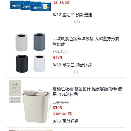
(
$51.33/1個
)
8/12 星期三
預計送達
(
40
)
北歐風素色無蓋垃圾桶 大容量方形雙
層設計
18
%
$220
$179
8/12 星期三
預計送達
(
1
)
雙桶垃圾桶 雙蓋設計 推薦客廳/廚房使
用, 15L米白色
50
%
$610
$305
(
$305.00/1個
)
8/19
預計送達