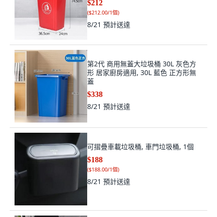
$212
(
$212.00/1個
)
8/21
預計送達
第2代 商用無蓋大垃圾桶 30L 灰色方
形 居家廚房適用, 30L 藍色 正方形無
蓋
$338
8/21
預計送達
可摺疊車載垃圾桶, 車門垃圾桶, 1個
$188
(
$188.00/1個
)
8/21
預計送達