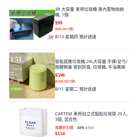
3R 大容量 車用垃圾桶 車內置物收納
桶, 1個
$99
(
$99.00/1個
)
8/13 星期四
預計送達
智能感應垃圾桶 24L大容量 手揮/足弓/
按鍵開蓋 密封防臭, 垃圾桶, 牛油果綠
$596
(
$596.00/1個
)
8/11 星期二
預計送達
CARTEM 車用站立式黏貼垃圾袋 20入,
3個, 混合色
首購折扣價
48
%
$300
$154