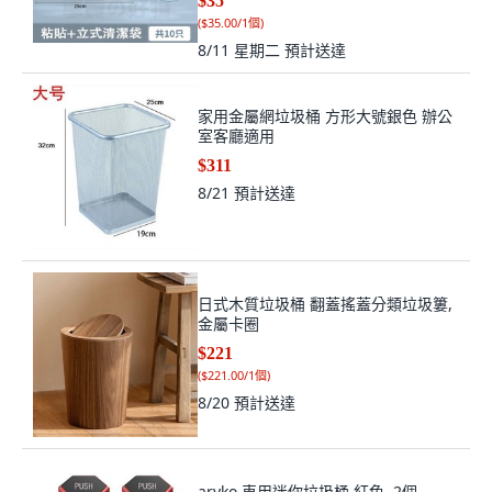
$35
(
$35.00/1個
)
8/11 星期二
預計送達
家用金屬網垃圾桶 方形大號銀色 辦公
室客廳適用
$311
8/21
預計送達
日式木質垃圾桶 翻蓋搖蓋分類垃圾簍,
金屬卡圈
$221
(
$221.00/1個
)
8/20
預計送達
aryko 車用迷你垃圾桶 紅色, 2個