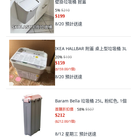
壁掛垃圾桶 掀蓋
5
%
$210
$199
8/20
預計送達
IKEA HALLBAR 附蓋 桌上型垃圾桶 3L
20
%
$199
$159
(
$159.00/1個
)
8/20
預計送達
Baram Bella 垃圾桶 25L, 粉紅色, 1個
首購折扣價
58
%
$507
$212
(
$212.00/1個
)
8/12 星期三
預計送達