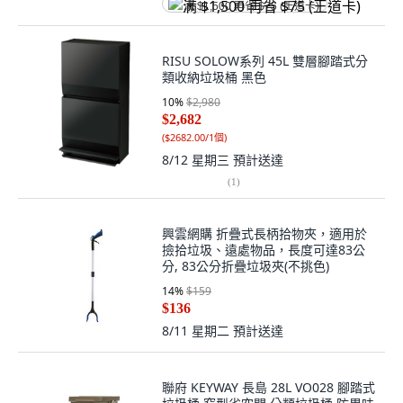
满 $1,500 再省 $75 (王道卡)
RISU SOLOW系列 45L 雙層腳踏式分
類收納垃圾桶 黑色
10
%
$2,980
$2,682
(
$2682.00/1個
)
8/12 星期三
預計送達
(
1
)
興雲網購 折疊式長柄拾物夾，適用於
撿拾垃圾、遠處物品，長度可達83公
分, 83公分折疊垃圾夾(不挑色)
14
%
$159
$136
8/11 星期二
預計送達
聯府 KEYWAY 長島 28L VO028 腳踏式