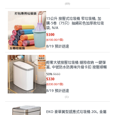
(
69
)
15公升 按壓式垃圾桶 窄垃圾桶, 加
購-5卷（75只）抽繩彩色加厚款垃圾
袋, N/A
$100
(
$100.00/1個
)
8/19
預計送達
輕奢大號按壓垃圾桶 縫隙收納 一鍵彈
蓋, 中號防水防異味升級卡扣 按壓順暢
50
%
$660
$330
(
$330.00/1個
)
8/19
預計送達
(
1
)
EKO 豪華翼型感應式垃圾桶 20L, 金屬