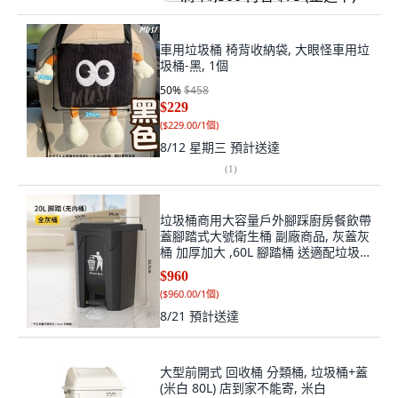
車用垃圾桶 椅背收納袋, 大眼怪車用垃
圾桶-黑, 1個
50
%
$458
$229
(
$229.00/1個
)
8/12 星期三
預計送達
(
1
)
垃圾桶商用大容量戶外腳踩廚房餐飲帶
蓋腳踏式大號衛生桶 副廠商品, 灰蓋灰
桶 加厚加大 ,60L 腳踏桶 送適配垃圾
袋, 灰蓋灰桶
$960
(
$960.00/1個
)
8/21
預計送達
大型前開式 回收桶 分類桶, 垃圾桶+蓋
(米白 80L) 店到家不能寄, 米白