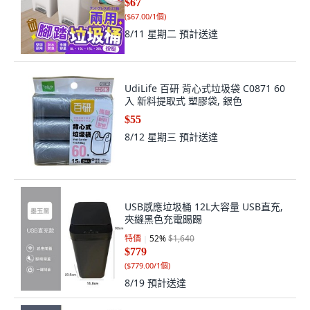
$67
(
$67.00/1個
)
8/11 星期二
預計送達
UdiLife 百研 背心式垃圾袋 C0871 60
入 新料提取式 塑膠袋, 銀色
$55
8/12 星期三
預計送達
USB感應垃圾桶 12L大容量 USB直充,
夾縫黑色充電踢踢
特價
52
%
$1,640
$779
(
$779.00/1個
)
8/19
預計送達