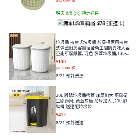
(
$207.00/1個
)
明天 8/8 (六)
預計送達
满 $1,500 再省 $75 (王道卡)
垃圾桶 按壓式垃圾桶 垃圾桶家用按壓
式彈蓋廚房客廳宿舍衛生間防異味大容
量廁所廢紙簍, 混色 彈蓋垃圾桶,13L-
大號單個裝
$159
(
$159.00/1個
)
8/21
預計送達
20L 腳踏垃圾桶帶蓋 加厚加大 廚房衛
生間適用, 黃蓋灰桶 加厚加大 ,20L 腳
踏桶 送適配垃圾袋
$412
8/21
預計送達