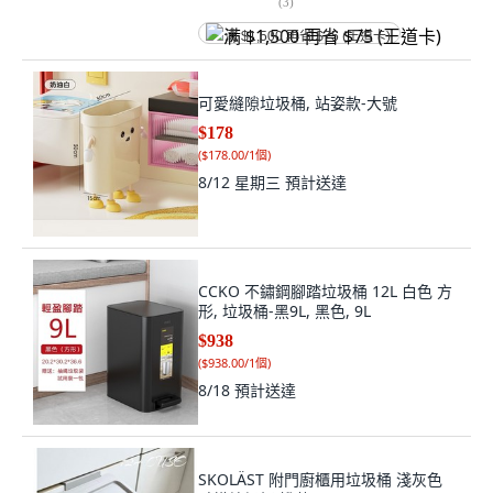
(
3
)
满 $1,500 再省 $75 (王道卡)
可愛縫隙垃圾桶, 站姿款-大號
$178
(
$178.00/1個
)
8/12 星期三
預計送達
CCKO 不鏽鋼腳踏垃圾桶 12L 白色 方
形, 垃圾桶-黑9L, 黑色, 9L
$938
(
$938.00/1個
)
8/18
預計送達
SKOLÄST 附門廚櫃用垃圾桶 淺灰色