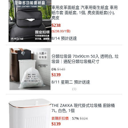
車用皮革面紙盒 汽車用衛生紙盒 車用
紙巾套 面紙套, 1個, 麂皮面紙套(小),
麂皮
$238
(
$238.00/1個
)
8/14
預計送達
分類垃圾袋 70x90cm 50入 透明白, 垃
圾袋｜適配分類垃圾桶尺寸
6
%
$149
$139
8/11 星期二
預計送達
(
1
)
THE ZAKKA 現代掛式垃圾桶 廚餘桶
7L, 白色, 1個
首購折扣價
57
%
$324
$139