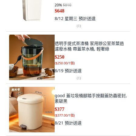
20
%
$810
$648
8/12 星期三
預計送達
(
1
)
透明手提式茶渣桶 家用辦公室茶葉過
濾廢水桶 帶蓋茶水桶, 輕奢綠
$250
(
$250.00/1個
)
8/19
預計送達
(
1
)
good 蓋垃圾桶腳踏手按翻蓋防蟲密封,
素碳黑
$377
(
$377.00/1個
)
8/21
預計送達