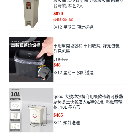
垃圾桶 窄型省空間 分類垃圾桶 防異味
台灣製, 棕色2入
$870
(
$435.00/1個
)
8/12 星期三
預計送達
車用單開垃圾桶 車用收納, 詳見包裝,
詳見包裝
51
%
$99
$48
8/12 星期三
預計送達
good 大號垃圾桶商用餐飲帶輪可移動
廚房食堂快餐店大容量家用, 壓框帶輪
款, 10L 長方形
$485
8/21
預計送達