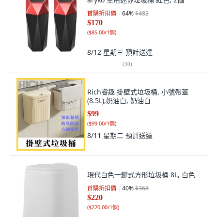
首購折扣價
64
%
$482
$170
(
$85.00/1個
)
8/12 星期三
預計送達
(
30
)
Rich睿趣 掛壁式垃圾桶, 小號帶蓋
(8.5L),奶油白, 奶油白
$99
(
$99.00/1個
)
8/11 星期二
預計送達
現代白色一鍵式方形垃圾桶 8L, 白色
首購折扣價
40
%
$368
$220
(
$220.00/1個
)