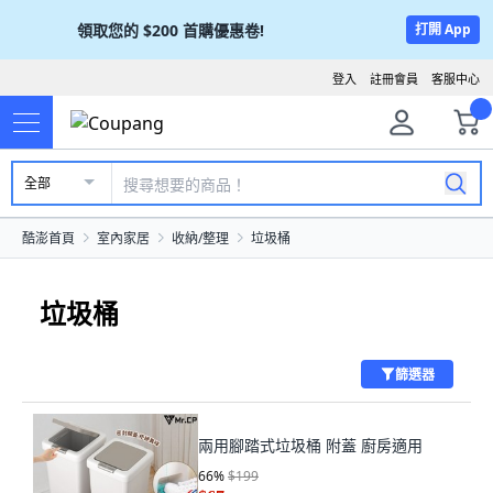
領取您的
$200
首購優惠卷!
打開 App
登入
註冊會員
客服中心
全部
酷澎首頁
室內家居
收納/整理
垃圾桶
垃圾桶
篩選器
兩用腳踏式垃圾桶 附蓋 廚房適用
66
%
$199