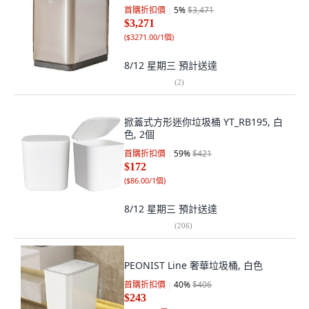
首購折扣價
5
%
$3,471
$3,271
(
$3271.00/1個
)
8/12 星期三
預計送達
(
2
)
掀蓋式方形迷你垃圾桶 YT_RB195, 白
色, 2個
首購折扣價
59
%
$421
$172
(
$86.00/1個
)
8/12 星期三
預計送達
(
206
)
PEONIST Line 奢華垃圾桶, 白色
首購折扣價
40
%
$406
$243