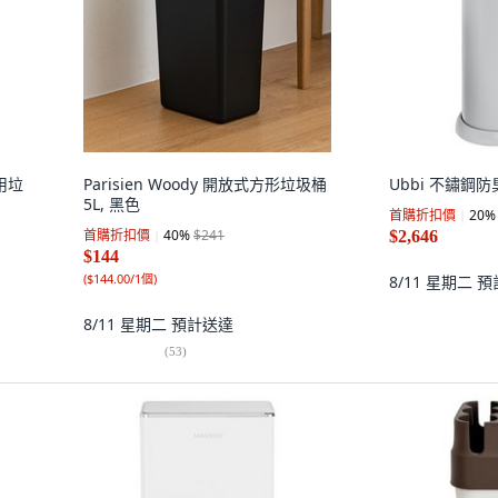
家用垃
Parisien Woody 開放式方形垃圾桶
Ubbi 不鏽鋼
5L, 黑色
首購折扣價
20
%
首購折扣價
40
%
$241
$2,646
$144
(
$144.00/1個
)
8/11 星期二
預
8/11 星期二
預計送達
(
53
)