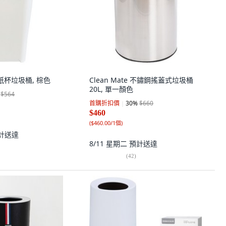
E 紙杯垃圾桶, 棕色
Clean Mate 不鏽鋼搖蓋式垃圾桶
20L, 單一顏色
$564
首購折扣價
30
%
$660
$460
(
$460.00/1個
)
計送達
8/11 星期二
預計送達
(
42
)