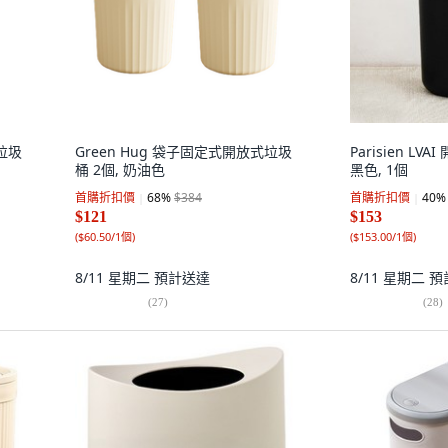
垃圾
Green Hug 袋子固定式開放式垃圾
Parisien L
桶 2個, 奶油色
黑色, 1個
首購折扣價
68
%
$384
首購折扣價
40
%
$121
$153
(
$60.50/1個
)
(
$153.00/1個
)
8/11 星期二
預計送達
8/11 星期二
預
(
27
)
(
28
)