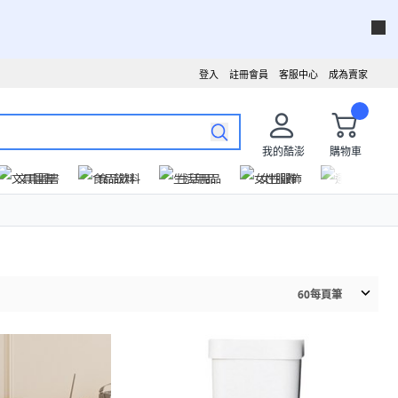
登入
註冊會員
客服中心
成為賣家
我的酷澎
購物車
文具圖書
食品飲料
生活用品
女性服飾
運動戶外
60
每頁筆