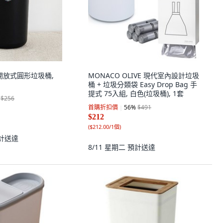
VAI 開放式圓形垃圾桶,
MONACO OLIVE 現代室內設計垃圾
桶 + 垃圾分類袋 Easy Drop Bag 手
提式 75入組, 白色(垃圾桶), 1套
$256
首購折扣價
56
%
$491
$212
(
$212.00/1個
)
計送達
8/11 星期二
預計送達