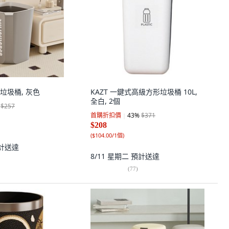
垃圾桶, 灰色
KAZT 一鍵式高級方形垃圾桶 10L,
全白, 2個
$257
首購折扣價
43
%
$371
$208
(
$104.00/1個
)
計送達
8/11 星期二
預計送達
(
77
)