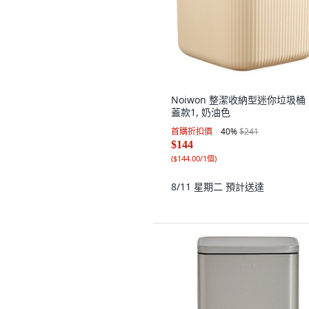
Noiwon 整潔收納型迷你垃圾桶
蓋款1, 奶油色
首購折扣價
40
%
$241
$144
(
$144.00/1個
)
8/11 星期二
預計送達