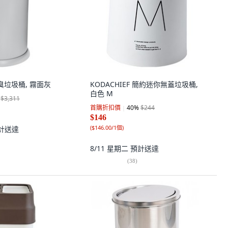
防臭垃圾桶, 霧面灰
KODACHIEF 簡約迷你無蓋垃圾桶,
白色 M
$3,311
首購折扣價
40
%
$244
$146
(
$146.00/1個
)
計送達
8/11 星期二
預計送達
(
38
)