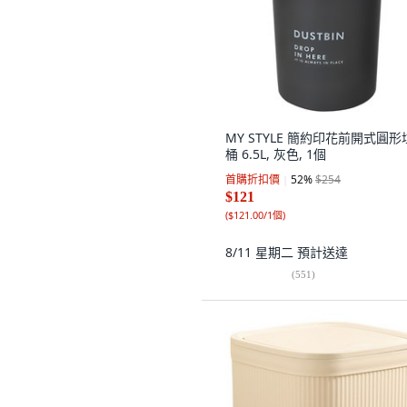
MY STYLE 簡約印花前開式圓形
桶 6.5L, 灰色, 1個
首購折扣價
52
%
$254
$121
(
$121.00/1個
)
8/11 星期二
預計送達
(
551
)