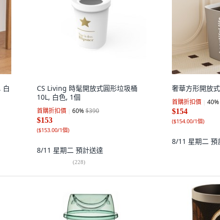
 白
CS Living 時髦開放式圓形垃圾桶
奢華方形開放式
10L, 白色, 1個
首購折扣價
40
%
首購折扣價
60
%
$390
$154
$153
(
$154.00/1個
)
(
$153.00/1個
)
8/11 星期二
預
8/11 星期二
預計送達
(
228
)