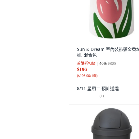
Sun & Dream 室內裝飾鬱金香
桶, 混合色
首購折扣價
40
%
$328
$196
(
$196.00/1個
)
8/11 星期二
預計送達
(
1
)