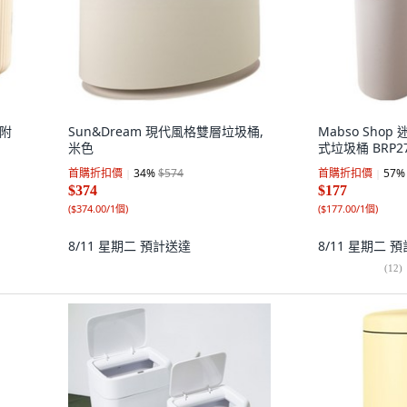
 附
Sun&Dream 現代風格雙層垃圾桶,
Mabso Sho
米色
式垃圾桶 BRP27
首購折扣價
34
%
$574
首購折扣價
57
%
$374
$177
(
$374.00/1個
)
(
$177.00/1個
)
8/11 星期二
預計送達
8/11 星期二
預
(
12
)