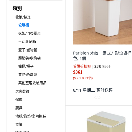
類別
收納/整理
垃圾桶
衣架/門後掛架
生活收納箱
籃子/置物籃
Parisien 木紋一鍵式方形垃圾桶,
色, 1個
壓縮袋/收納袋
櫥櫃/櫃子
首購折扣價
35
%
$561
$361
置物架/層架
(
$361.00/1個
)
其他整理收納用品
8/11 星期二
預計送達
居家裝飾
(
55
)
傢俱
寢具
地毯/靠墊/室內拖鞋
窗簾