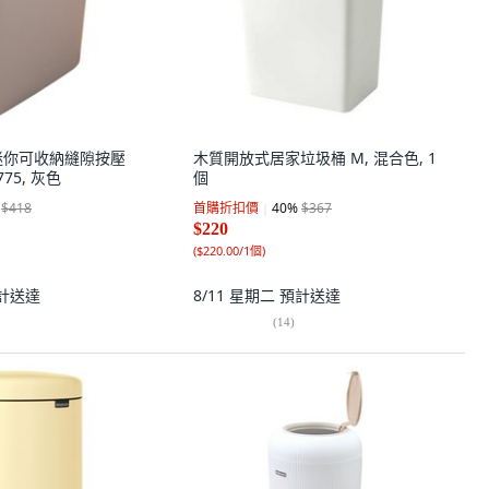
p 迷你可收納縫隙按壓
木質開放式居家垃圾桶 M, 混合色, 1
75, 灰色
個
$418
首購折扣價
40
%
$367
$220
(
$220.00/1個
)
計送達
8/11 星期二
預計送達
(
14
)