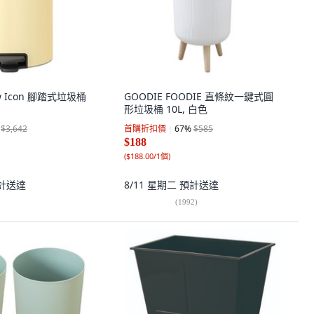
ew Icon 腳踏式垃圾桶
GOODIE FOODIE 直條紋一鍵式圓
形垃圾桶 10L, 白色
$3,642
首購折扣價
67
%
$585
$188
(
$188.00/1個
)
計送達
8/11 星期二
預計送達
(
1992
)