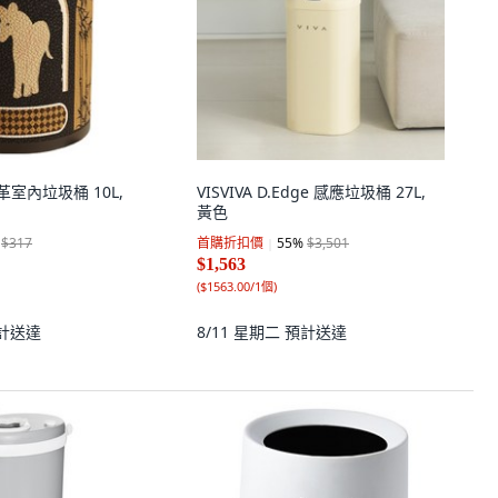
 皮革室內垃圾桶 10L,
VISVIVA D.Edge 感應垃圾桶 27L,
黃色
$317
首購折扣價
55
%
$3,501
$1,563
(
$1563.00/1個
)
計送達
8/11 星期二
預計送達