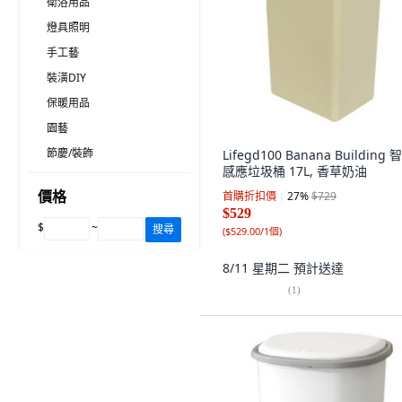
衛浴用品
燈具照明
手工藝
裝潢DIY
保暖用品
園藝
節慶/裝飾
Lifegd100 Banana Building 
感應垃圾桶 17L, 香草奶油
價格
首購折扣價
27
%
$729
$529
$
~
搜尋
(
$529.00/1個
)
8/11 星期二
預計送達
(
1
)