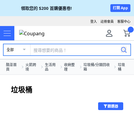
領取您的
$200
首購優惠卷!
打開 App
登入
註冊會員
客服中心
全部
酷澎首
火箭跨
生活用
收納整
垃圾桶/分類回收
垃圾
頁
境
品
理
箱
桶
垃圾桶
篩選器