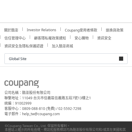
Investor Relations
關於酷澎
Coupang使用者條款
退換貨政策
信任管理中心
顧客隱私權政策通知
安心購物
資訊安全
資訊安全及隱私保護認證
加入酷澎商城
Global Site
公司名稱：酷澎股份有限公司
聯繫地址：11049 台北市信義區信義路五段7號13樓之1
統編：91002999
客服中心：0809-088-810 (免費) / 02-5592-7298
電子郵件：help_tw@coupang.com
©Coupang Taiwan Co., Ltd. 保留所有權利。
本網站上顯示的所有商標、標誌和服務標誌均為酷澎股份有限公司和/或其在美國和其