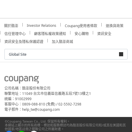
Investor Relations
關於酷澎
Coupang使用者條款
退換貨政策
信任管理中心
顧客隱私權政策通知
安心購物
資訊安全
資訊安全及隱私保護認證
加入酷澎商城
Global Site
公司名稱：酷澎股份有限公司
聯繫地址：11049 台北市信義區信義路五段7號13樓之1
統編：91002999
客服中心：0809-088-810 (免費) / 02-5592-7298
電子郵件：help_tw@coupang.com
©Coupang Taiwan Co., Ltd. 保留所有權利。
本網站上顯示的所有商標、標誌和服務標誌均為酷澎股份有限公司和/或其在美國和其
他國家/地區註冊之關聯公司之所屬財產。