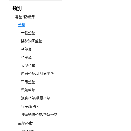
類別
靠墊/套/織品
坐墊
一般坐墊
姿勢矯正坐墊
坐墊套
坐墊芯
大型坐墊
產婦坐墊/甜甜圈坐墊
車用坐墊
電熱坐墊
涼爽坐墊/通風坐墊
竹子/麻將蓆
按摩顆粒坐墊/空氣坐墊
靠墊/抱枕