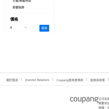
花藝/園藝用品
節慶裝飾
價格
$
~
搜尋
Investor Relations
關於酷澎
Coupang使用者條款
退換貨政策
公司名
聯繫地址
統編：91