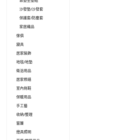
靠墊坐墊組
沙發墊/沙發套
保護套/防塵套
家居織品
傢俱
寢具
居家裝飾
地毯/地墊
衛浴用品
居家修繕
室內拖鞋
保暖用品
手工藝
收納/整理
窗簾
燈具照明