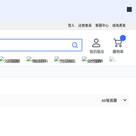
登入
註冊會員
客服中心
成為賣家
我的酷澎
購物車
文具圖書
食品飲料
生活用品
女性服飾
運動戶外
60
每頁筆