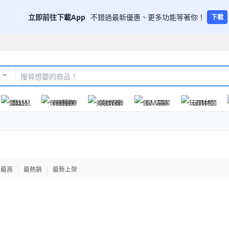
立即前往下載App
不錯過最新優惠、更多功能等著你！
下載
嬰幼兒
保健醫療
美妝保養
個人清潔
玩具休閒
格最高
最熱銷
最新上架