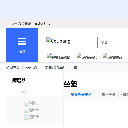
加到我的最愛
申請入駐
全部
類別
爸氣父親節
火箭速配
火箭跨境
酷澎首頁
室內家居
靠墊/套/織品
坐墊
篩選器
坐墊
酷澎評分排名
價格最低
價
僅顯示
僅顯示
僅顯示