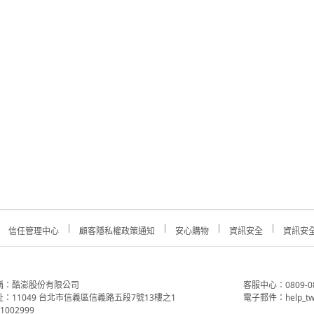
信任管理中心
顧客隱私權政策通知
安心購物
資訊安全
資訊安
稱：酷澎股份有限公司
客服中心：0809-088-
：11049 台北市信義區信義路五段7號13樓之1
電子郵件：help_tw
002999