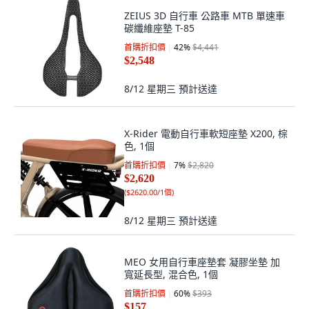
ZEIUS 3D 自行車 公路車 MTB 單速車
碳纖維座墊 T-85
首購折扣價
42
%
$4,441
$2,548
8/12 星期三
預計送達
X-Rider 電動自行車軟短座墊 X200, 棕
色, 1個
首購折扣價
7
%
$2,820
$2,620
(
$2620.00/1個
)
8/12 星期三
預計送達
MEO 女用自行車座墊套 凝膠坐墊 加
寬延長型, 混合色, 1個
首購折扣價
60
%
$393
$157