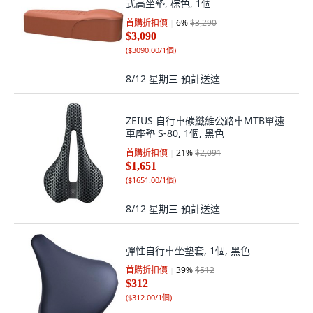
式高坐墊, 棕色, 1個
首購折扣價
6
%
$3,290
$3,090
(
$3090.00/1個
)
8/12 星期三
預計送達
ZEIUS 自行車碳纖維公路車MTB單速
車座墊 S-80, 1個, 黑色
首購折扣價
21
%
$2,091
$1,651
(
$1651.00/1個
)
8/12 星期三
預計送達
彈性自行車坐墊套, 1個, 黑色
首購折扣價
39
%
$512
$312
(
$312.00/1個
)