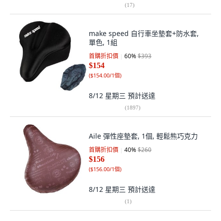
(
17
)
make speed 自行車坐墊套+防水套,
單色, 1組
首購折扣價
60
%
$393
$154
(
$154.00/1個
)
8/12 星期三
預計送達
(
1897
)
Aile 彈性座墊套, 1個, 輕鬆熊巧克力
首購折扣價
40
%
$260
$156
(
$156.00/1個
)
8/12 星期三
預計送達
(
1
)