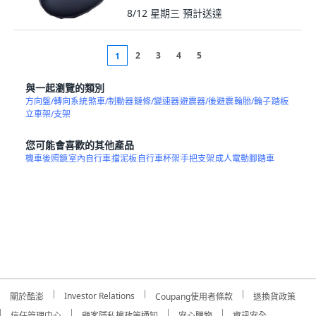
8/12 星期三
預計送達
2
3
4
5
1
與一起瀏覽的類別
方向盤/轉向系統
煞車/制動器
鏈條/變速器
避震器/後避震
輪胎/輪子
踏板
立車架/支架
您可能會喜歡的其他產品
機車後照鏡
室內自行車
擋泥板
自行車杯架
手把支架
成人電動腳踏車
Investor Relations
關於酷澎
Coupang使用者條款
退換貨政策
信任管理中心
顧客隱私權政策通知
安心購物
資訊安全