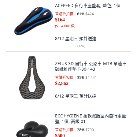
ACEPEED 自行車座墊套, 藍色, 1個
首購折扣價
61
%
$424
$164
(
$164.00/1個
)
8/12 星期三
預計送達
(
136
)
ZEIUS 3D 自行車 公路車 MTB 單速車
碳纖維座墊 T-86-143
首購折扣價
35
%
$4,441
$2,862
8/12 星期三
預計送達
ECOHYGIENE 柔軟寬版室內自行車坐
墊, 1個, 高級 01
首購折扣價
28
%
$700
$500