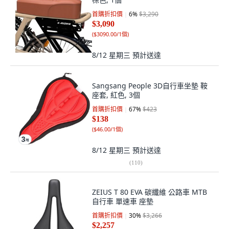
首購折扣價
6
%
$3,290
$3,090
(
$3090.00/1個
)
8/12 星期三
預計送達
Sangsang People 3D自行車坐墊 鞍
座套, 紅色, 3個
首購折扣價
67
%
$423
$138
(
$46.00/1個
)
8/12 星期三
預計送達
(
110
)
ZEIUS T 80 EVA 碳纖維 公路車 MTB
自行車 單速車 座墊
首購折扣價
30
%
$3,266
$2,257