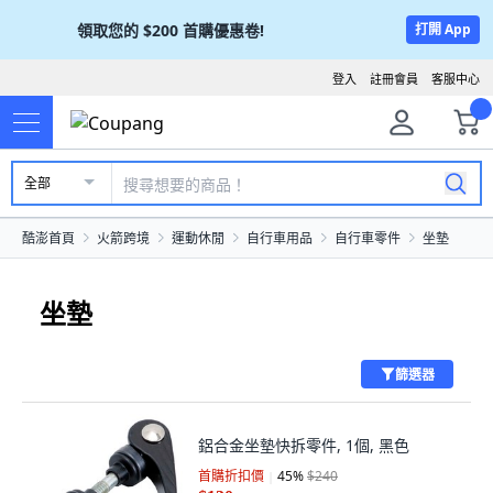
領取您的
$200
首購優惠卷!
打開 App
登入
註冊會員
客服中心
全部
酷澎首頁
火箭跨境
運動休閒
自行車用品
自行車零件
坐墊
坐墊
篩選器
鋁合金坐墊快拆零件, 1個, 黑色
首購折扣價
45
%
$240