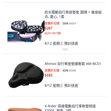
防水電動自行車座墊套 圓頭 + 後座組
合, 愛心, 1套
首購折扣價
56
%
$607
$267
(
$267.00/1個
)
8/12 星期三
預計送達
(
24
)
Ahmoo 自行車座墊緩衝套 AM-BC01
首購折扣價
40
%
$306
$183
8/12 星期三
預計送達
X-Rider 高級電動自行車軟墊短座
X200S, 棕色, 1個