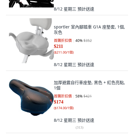
8/12 星期三
預計送達
sportler 室內腳踏車 G1A 座墊套, 1個,
灰色
首購折扣價
40
%
$352
$211
(
$211.00/1個
)
8/12 星期三
預計送達
加厚避震自行車座墊, 黑色 + 紅色亮點,
1個
首購折扣價
58
%
$421
$174
(
$174.00/1個
)
8/12 星期三
預計送達
(
313
)