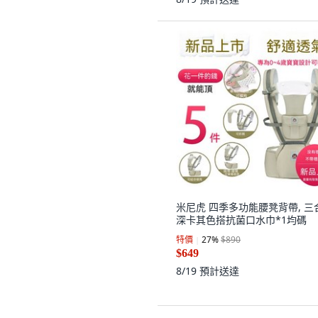
米尼虎 四季多功能腰凳背帶, 三
深卡其色搭抗菌口水巾*1均碼
特價
27
%
$890
$649
8/19
預計送達