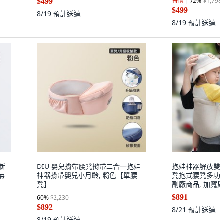
特價
72
%
$1,79
$499
$499
8/19
預計送達
8/19
預計送達
新
DIU 嬰兒揹帶腰凳揹帶二合一抱娃
抱娃神器解放雙
無
神器揹帶嬰兒小月齡, 粉色【單腰
凳抱式腰凳多功
凳】
副廠商品, 加寬肩
20%顏色選擇,
$891
60
%
$2,230
$892
8/21
預計送達
8/19
預計送達