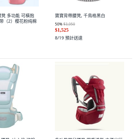
凳 多功能 可橫抱
寶寶背帶腰凳, 千鳥格黑白
8背带（2）樱花粉纯棉
50
%
$3,050
$1,525
8/19
預計送達