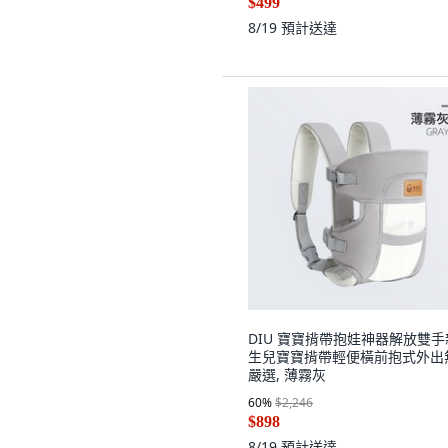
$499
8/19
預計送達
DIU 寶寶揹帶抱娃神器解放雙手
生兒寶寶揹帶輕便橫前抱式外出
嚴選, 薄霧灰
60
%
$2,246
$898
8/19
預計送達