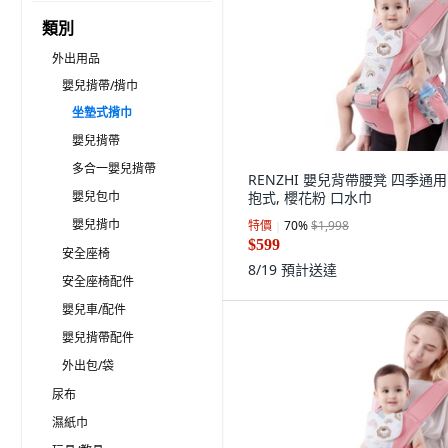
類別
外出用品
嬰兒揹帶/揹巾
坐墊式揹巾
嬰兒揹帶
多合一嬰兒揹帶
RENZHI 嬰兒背帶腰凳 四季通用
嬰兒包巾
抱式, 櫻花粉 口水巾
嬰兒揹巾
特價
70
%
$1,998
$599
安全座椅
8/19
預計送達
安全座椅配件
嬰兒車/配件
嬰兒揹帶配件
外出包/袋
尿布
濕紙巾