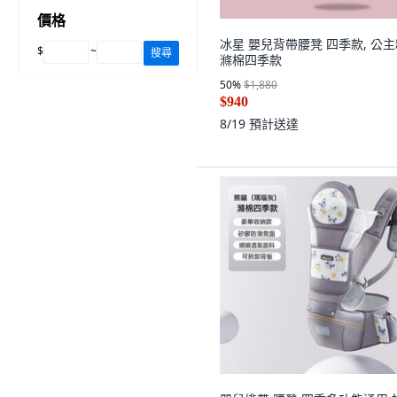
價格
冰星 嬰兒背帶腰凳 四季款, 公
$
~
搜尋
滌棉四季款
50
%
$1,880
$940
8/19
預計送達