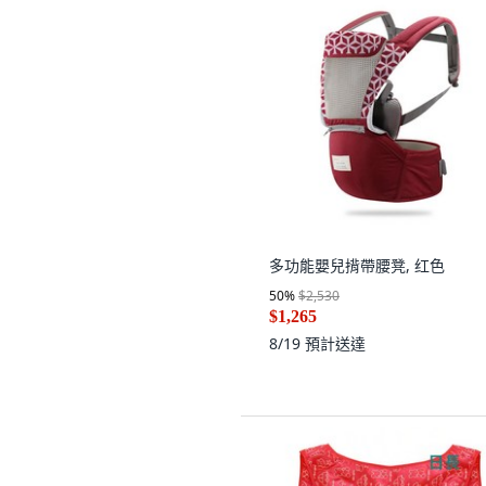
多功能嬰兒揹帶腰凳, 红色
50
%
$2,530
$1,265
8/19
預計送達