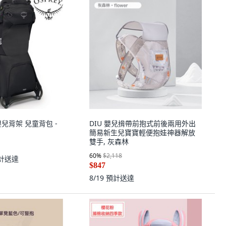
o 嬰兒背架 兒童背包 -
DIU 嬰兒揹帶前抱式前後兩用外出
簡易新生兒寶寶輕便抱娃神器解放
雙手, 灰森林
60
%
$2,118
計送達
$847
8/19
預計送達