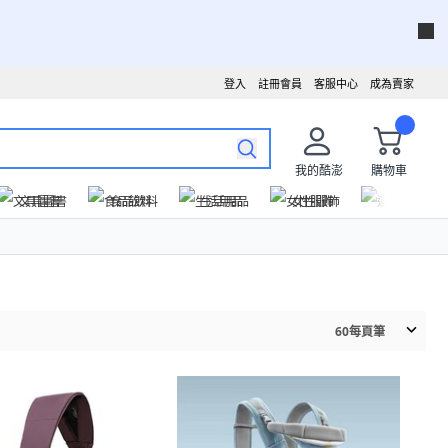
登入
註冊會員
客服中心
成為賣家
我的酷澎
購物車
文具圖書
食品飲料
生活用品
女性服飾
運動戶外
60
每頁筆