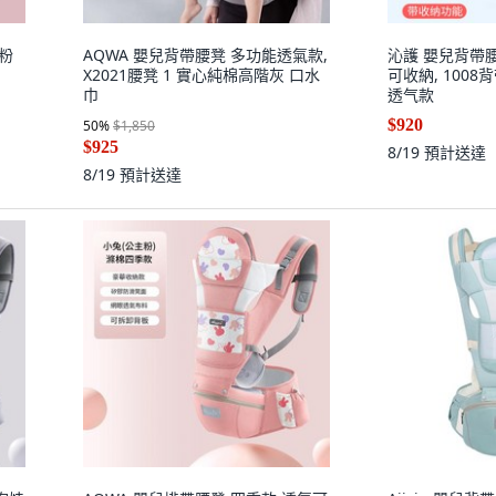
主粉
AQWA 嬰兒背帶腰凳 多功能透氣款,
沁護 嬰兒背帶腰
X2021腰凳 1 實心純棉高階灰 口水
可收納, 100
巾
透气款
$920
50
%
$1,850
$925
8/19
預計送達
8/19
預計送達