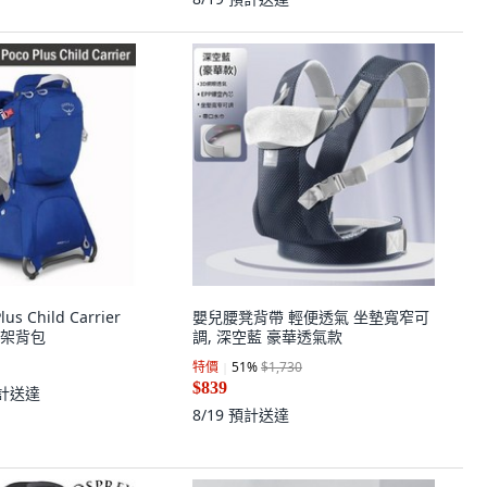
us Child Carrier
嬰兒腰凳背帶 輕便透氣 坐墊寬窄可
架背包
調, 深空藍 豪華透氣款
特價
51
%
$1,730
$839
計送達
8/19
預計送達