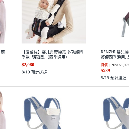
 前
【爱蓓优】婴儿背带腰凳 多功能四
RENZHI 嬰
季款, 瑪瑙黑.（四季通用）
輕便四季通用, 
$2,080
特價
70
%
$1,97
$589
8/19
預計送達
8/19
預計送達