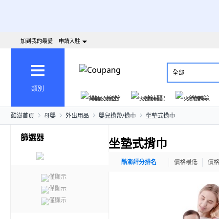
加到我的最愛
申請入駐
全部
類別
爸氣父親節
火箭速配
火箭跨境
酷澎首頁
母嬰
外出用品
嬰兒揹帶/揹巾
坐墊式揹巾
篩選器
坐墊式揹巾
酷澎評分排名
價格最低
價
僅顯示
僅顯示
僅顯示