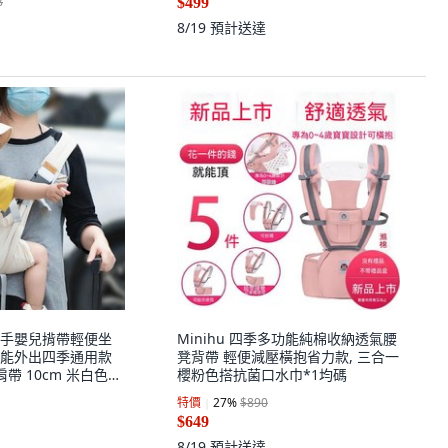
8
$499
8/19
預計送達
手嬰兒揹帶輕便坐
Minihu 四季多功能純棉收納透氣腰
能外出四季通用款
凳背帶 輕便減壓橫抱省力款, 三合一
帶 10cm 米白色
櫻粉色搭抗菌口水巾*1均碼
 加厚抱娃神器
特價
27
%
$890
$649
8/19
預計送達