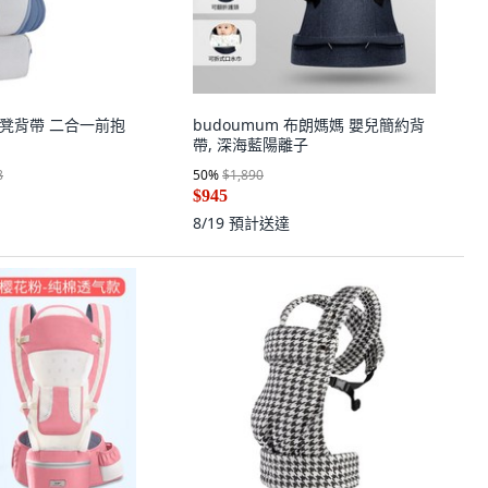
兒腰凳背帶 二合一前抱
budoumum 布朗媽媽 嬰兒簡約背
帶, 深海藍陽離子
8
50
%
$1,890
$945
8/19
預計送達