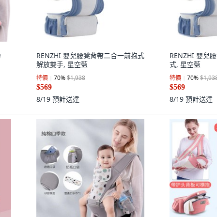
粉
RENZHI 嬰兒腰凳背帶二合一前抱式
RENZHI 嬰
解放雙手, 星空藍
式, 星空藍
特價
70
%
$1,938
特價
70
%
$1,93
$569
$569
8/19
預計送達
8/19
預計送達