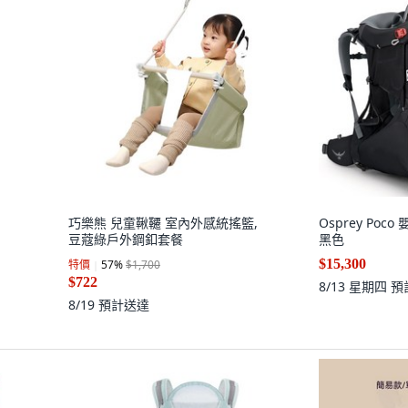
巧樂熊 兒童鞦韆 室內外感統搖籃,
Osprey Poc
豆蔻綠戶外鋼釦套餐
黑色
$15,300
特價
57
%
$1,700
$722
8/13 星期四
預
8/19
預計送達