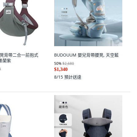
兒腰凳背帶二合一前抱式
BUDOUUM 嬰兒背帶腰凳, 天空藍
墨蘭紫
50
%
$2,680
8
$1,340
8/15
預計送達