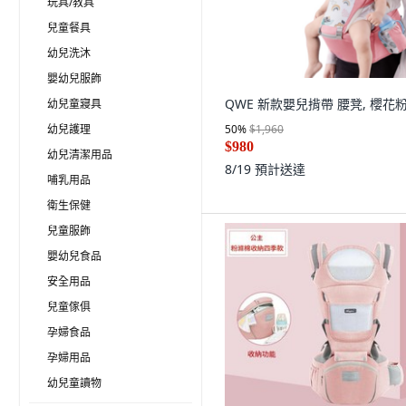
玩具/教具
兒童餐具
幼兒洗沐
嬰幼兒服飾
QWE 新款嬰兒揹帶 腰凳, 櫻花
幼兒童寢具
幼兒護理
50
%
$1,960
$980
幼兒清潔用品
8/19
預計送達
哺乳用品
衛生保健
兒童服飾
嬰幼兒食品
安全用品
兒童傢俱
孕婦食品
孕婦用品
幼兒童讀物