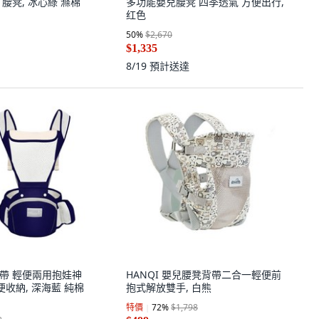
帶 腰凳, 冰心綠 滌棉
多功能嬰兒腰凳 四季透氣 方便出行,
红色
50
%
$2,670
$1,335
8/19
預計送達
兒揹帶 輕便兩用抱娃神
HANQI 嬰兒腰凳背帶二合一輕便前
便收納, 深海藍 純棉
抱式解放雙手, 白熊
特價
72
%
$1,798