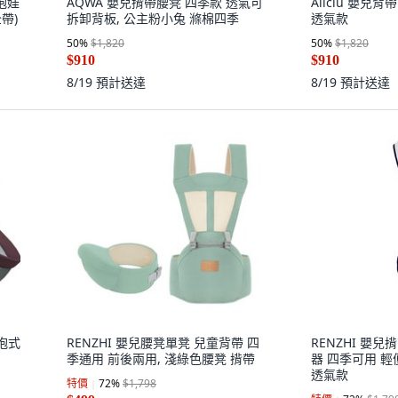
抱娃
AQWA 嬰兒揹帶腰凳 四季款 透氣可
Aiiciu 嬰兒背
帶)
拆卸背板, 公主粉小兔 滌棉四季
透氣款
50
%
$1,820
50
%
$1,820
$910
$910
8/19
預計送達
8/19
預計送達
抱式
RENZHI 嬰兒腰凳單凳 兒童背帶 四
RENZHI 嬰
季通用 前後兩用, 淺綠色腰凳 揹帶
器 四季可用 輕
透氣款
特價
72
%
$1,798