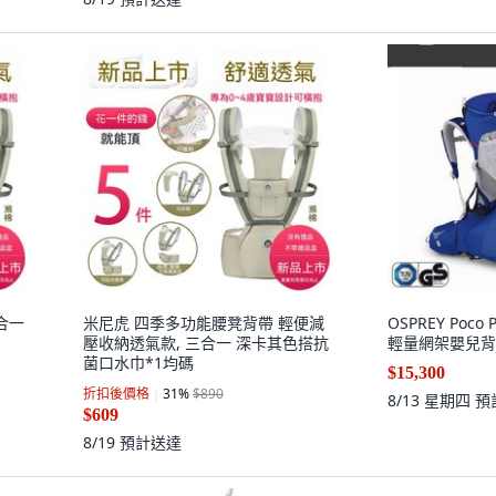
合一
米尼虎 四季多功能腰凳背帶 輕便減
OSPREY Poco Pl
壓收納透氣款, 三合一 深卡其色搭抗
輕量網架嬰兒背
菌口水巾*1均碼
$15,300
折扣後價格
31
%
$890
8/13 星期四
預
$609
8/19
預計送達