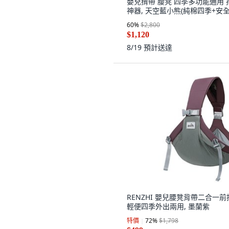
嬰兒揹帶 腰凳 四季多功能通用 
神器, 天空藍小熊(純棉四季+安全
60
%
$2,800
$1,120
8/19
預計送達
RENZHI 嬰兒腰凳背帶二合一前
輕便四季外出兩用, 墨蘭紫
特價
72
%
$1,798