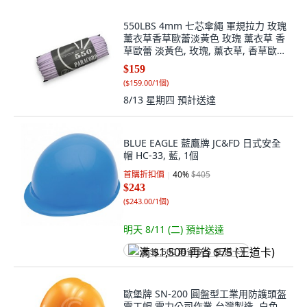
550LBS 4mm 七芯傘繩 軍規拉力 玫瑰
薰衣草香草歐蕾淡黃色 玫瑰 薰衣草 香
草歐蕾 淡黃色, 玫瑰, 薰衣草, 香草歐
蕾, 淡黃色, 1個
$159
(
$159.00/1個
)
8/13 星期四
預計送達
BLUE EAGLE 藍鷹牌 JC&FD 日式安全
帽 HC-33, 藍, 1個
首購折扣價
40
%
$405
$243
(
$243.00/1個
)
明天 8/11 (二)
預計送達
满 $1,500 再省 $75 (王道卡)
歐堡牌 SN-200 圓盤型工業用防護頭盔
電工帽 電力公司作業 台灣製造, 白色,