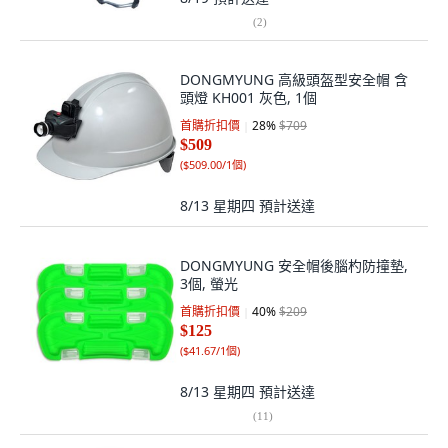
(
2
)
DONGMYUNG 高級頭盔型安全帽 含
頭燈 KH001 灰色, 1個
首購折扣價
28
%
$709
$509
(
$509.00/1個
)
8/13 星期四
預計送達
DONGMYUNG 安全帽後腦杓防撞墊,
3個, 螢光
首購折扣價
40
%
$209
$125
(
$41.67/1個
)
8/13 星期四
預計送達
(
11
)