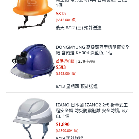
1個
$315
(
$315.00/1個
)
後天 8/12 (三)
預計送達
DONGMYUNG 高級頭盔型透明窗安全
帽 含頭燈 KH004 深藍色, 1個
首購折扣價
25
%
$793
$593
(
$593.00/1個
)
8/13 星期四
預計送達
IZANO 日本製 IZANO2 2代 折疊式工
程安全帽 防災防震避難 安全防護, 灰/
白, 1個
$1,890
(
$1890.00/1個
)
8/19
預計送達