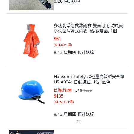
8/20
預計送達
多功能緊急救難雨衣 雙面可用 防風雨
防失溫斗篷式雨衣, 橘/銀雙面, 1個
$61
(
$61.00/1個
)
8/13 星期四
預計送達
Hansung Safety 超輕量高級型安全帽
HS-A904c 自動旋鈕, 1個, 藍色
首購折扣價
54
%
$295
$135
(
$135.00/1個
)
8/13 星期四
預計送達
(
74
)