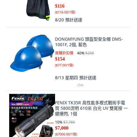
$116
(
$116.00/1個
)
8/20
預計送達
DONGMYUNG 頭盔型安全帽 DMS-
1001F, 2個, 藍色
首購折扣價
40
%
$258
$154
(
$77.00/1個
)
8/13 星期四
預計送達
(
34
)
FENIX TK35R 高性能多模式戰術手電
筒 5800流明 610米 白光 UV 雙尾按 一
鍵爆閃, 1個
10
%
$7,780
$7,000
(
$7000.00/1個
)