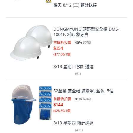
後天 8/12 (三)
預計送達
DONGMYUNG 頭盔型安全帽 DMS-
1001F, 2個, 象牙白
首購折扣價
40
%
$258
$154
(
$77.00/1個
)
8/13 星期四
預計送達
(
91
)
S2產業 安全帽 遮陽罩, 藍色, 5個
首購折扣價
81
%
$762
$144
(
$28.80/1個
)
8/13 星期四
預計送達
(
479
)