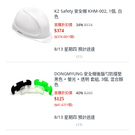
K2 Safety 安全帽 KHM-002, 1個, 白
色
首購折扣價
34
%
$574
$374
(
$374.00/1個
)
8/13 星期四
預計送達
(
11
)
DONGMYUNG 安全帽後腦勺防撞墊
黑色 + 螢光 + 透明 套組, 3個, 混合顏
色
首購折扣價
40
%
$209
$125
(
$41.67/1個
)
8/13 星期四
預計送達
(
13
)