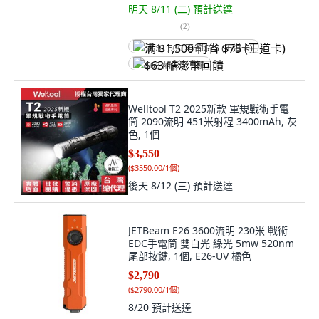
明天 8/11 (二)
預計送達
(
2
)
满 $1,500 再省 $75 (王道卡)
$63 酷澎幣回饋
Welltool T2 2025新款 軍規戰術手電
筒 2090流明 451米射程 3400mAh, 灰
色, 1個
$3,550
(
$3550.00/1個
)
後天 8/12 (三)
預計送達
JETBeam E26 3600流明 230米 戰術
EDC手電筒 雙白光 綠光 5mw 520nm
尾部按鍵, 1個, E26-UV 橘色
$2,790
(
$2790.00/1個
)
8/20
預計送達