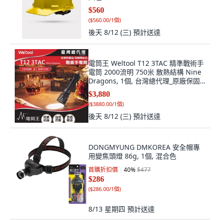
$560
(
$560.00/1個
)
後天 8/12 (三)
預計送達
電筒王 Weltool T12 3TAC 精準戰術手
電筒 2000流明 750米 散熱結構 Nine
Dragons, 1個, 台灣總代理_原廠保固5
年,中白光
$3,880
(
$3880.00/1個
)
後天 8/12 (三)
預計送達
DONGMYUNG DMKOREA 安全帽專
用變焦頭燈 86g, 1個, 混合色
首購折扣價
40
%
$477
$286
(
$286.00/1個
)
8/13 星期四
預計送達