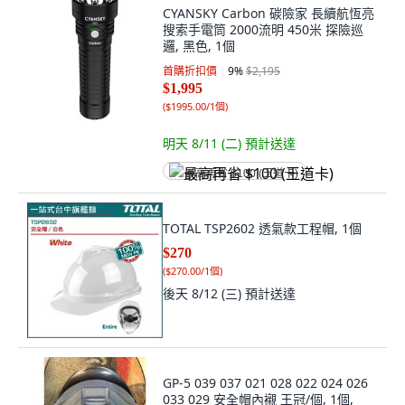
CYANSKY Carbon 碳險家 長續航恆亮
搜索手電筒 2000流明 450米 探險巡
邏, 黑色, 1個
首購折扣價
9
%
$2,195
$1,995
(
$1995.00/1個
)
明天 8/11 (二)
預計送達
最高再省 $100 (王道卡)
TOTAL TSP2602 透氣款工程帽, 1個
$270
(
$270.00/1個
)
後天 8/12 (三)
預計送達
GP-5 039 037 021 028 022 024 026
033 029 安全帽內襯 王冠/個, 1個,