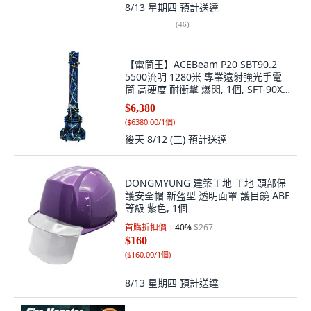
8/13 星期四
預計送達
(
46
)
【電筒王】ACEBeam P20 SBT90.2
5500流明 1280米 專業遠射強光手電
筒 高硬度 耐衝擊 爆閃, 1個, SFT-90X
LED, 5600lm, 黑金迷彩
$6,380
(
$6380.00/1個
)
後天 8/12 (三)
預計送達
DONGMYUNG 建築工地 工地 頭部保
護安全帽 新盔型 透明面罩 護目鏡 ABE
等級 紫色, 1個
首購折扣價
40
%
$267
$160
(
$160.00/1個
)
8/13 星期四
預計送達