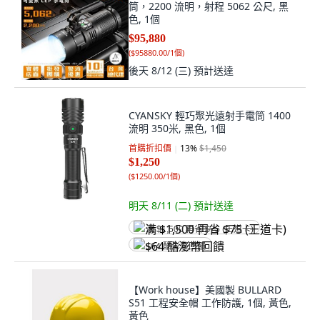
筒，2200 流明，射程 5062 公尺, 黑
色, 1個
$95,880
(
$95880.00/1個
)
後天 8/12 (三)
預計送達
CYANSKY 輕巧聚光遠射手電筒 1400
流明 350米, 黑色, 1個
首購折扣價
13
%
$1,450
$1,250
(
$1250.00/1個
)
明天 8/11 (二)
預計送達
满 $1,500 再省 $75 (王道卡)
$64 酷澎幣回饋
【Work house】美國製 BULLARD
S51 工程安全帽 工作防護, 1個, 黃色,
黃色