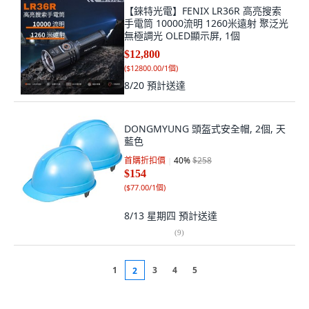
【錸特光電】FENIX LR36R 高亮搜索
手電筒 10000流明 1260米遠射 聚泛光
無極調光 OLED顯示屏, 1個
$12,800
(
$12800.00/1個
)
8/20
預計送達
DONGMYUNG 頭盔式安全帽, 2個, 天
藍色
首購折扣價
40
%
$258
$154
(
$77.00/1個
)
8/13 星期四
預計送達
(
9
)
1
3
4
5
2