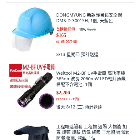
DONGMYUNG 新款護目鏡安全帽
DMS-D-3001SH, 1個, 天藍色
首購折扣價
40
%
$276
$165
(
$165.00/1個
)
8/13 星期四
預計送達
Weltool M2-BF UV手電筒 高功率純
365nm波長 2060mW LED輻射通量,
標配不含電池, 1個
$2,200
(
$2200.00/1個
)
後天 8/12 (三)
預計送達
工程帽遮陽套 工程帽 遮陽 大帽簷 加
寬 護頸 護臉 透氣 網眼 工地帽 遮陽套
防曬 帽簾, 深藍, 1個