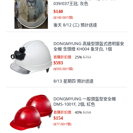
039/037王冠, 灰色
$140
(
$140.00/1個
)
後天 8/12 (三)
預計送達
DONGMYUNG 高級型頭盔式透明窗安
全帽 含頭燈 KH004 象牙白, 1個
首購折扣價
25
%
$793
$593
(
$593.00/1個
)
8/13 星期四
預計送達
DONGMYUNG 一般頭盔型安全帽
DMS-1001F, 2個, 紅色
首購折扣價
40
%
$258
$154
(
$77.00/1個
)