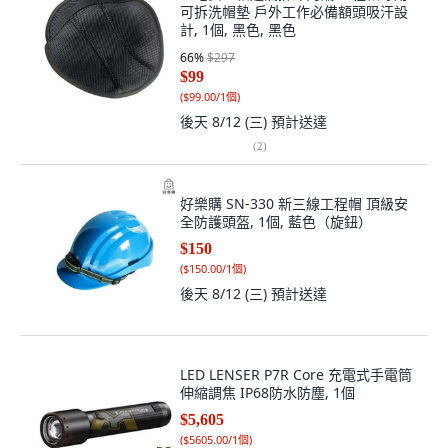
可拆洗帽墊 戶外工作必備額頭吸汗設
計, 1個, 黑色, 黑色
66
%
$297
$99
(
$99.00/1個
)
後天 8/12 (三)
預計送達
(
2
)
好樂購 SN-330 新三線工程帽 頂級安
全防護頭盔, 1個, 藍色（旋鈕）
$150
(
$150.00/1個
)
後天 8/12 (三)
預計送達
LED LENSER P7R Core 充電式手電筒
伸縮調焦 IP68防水防塵, 1個
$5,605
(
$5605.00/1個
)