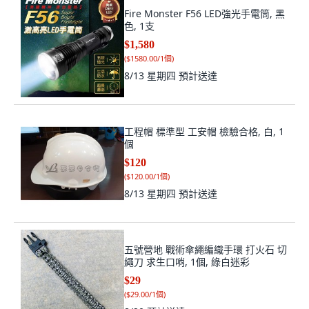
Fire Monster F56 LED強光手電筒, 黑
色, 1支
$1,580
(
$1580.00/1個
)
8/13 星期四
預計送達
工程帽 標準型 工安帽 檢驗合格, 白, 1
個
$120
(
$120.00/1個
)
8/13 星期四
預計送達
五號營地 戰術傘繩編織手環 打火石 切
繩刀 求生口哨, 1個, 綠白迷彩
$29
(
$29.00/1個
)