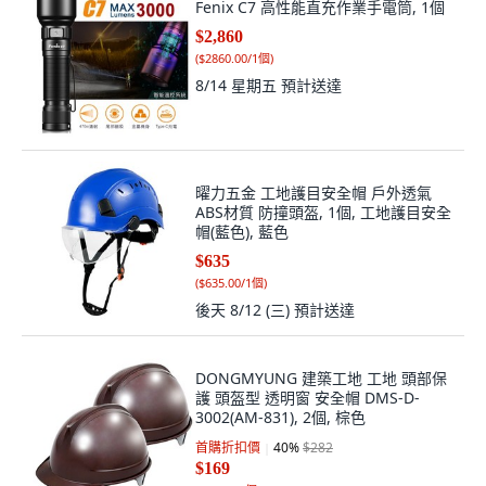
Fenix C7 高性能直充作業手電筒, 1個
$2,860
(
$2860.00/1個
)
8/14 星期五
預計送達
曜力五金 工地護目安全帽 戶外透氣
ABS材質 防撞頭盔, 1個, 工地護目安全
帽(藍色), 藍色
$635
(
$635.00/1個
)
後天 8/12 (三)
預計送達
DONGMYUNG 建築工地 工地 頭部保
護 頭盔型 透明窗 安全帽 DMS-D-
3002(AM-831), 2個, 棕色
首購折扣價
40
%
$282
$169