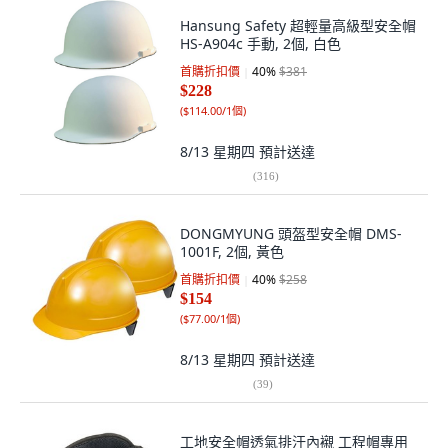
Hansung Safety 超輕量高級型安全帽
HS-A904c 手動, 2個, 白色
首購折扣價
40
%
$381
$228
(
$114.00/1個
)
8/13 星期四
預計送達
(
316
)
DONGMYUNG 頭盔型安全帽 DMS-
1001F, 2個, 黃色
首購折扣價
40
%
$258
$154
(
$77.00/1個
)
8/13 星期四
預計送達
(
39
)
工地安全帽透氣排汗內襯 工程帽專用