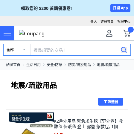
領取您的
$200
首購優惠卷!
打開 App
登入
註冊會員
客服中心
全部
酷澎首頁
生活日用
安全/防身
防災/防疫用品
地震/疏散用品
地震/疏散用品
篩選器
K2戶外用品 緊急求生毯【野外營】救
難毯 保暖毯 登山 露營 急救包, 1個