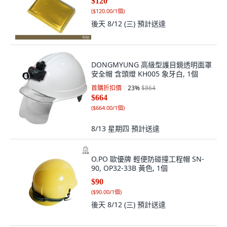
$120
(
$120.00/1個
)
後天 8/12 (三)
預計送達
DONGMYUNG 高級型護目鏡透明面罩
安全帽 含頭燈 KH005 象牙白, 1個
首購折扣價
23
%
$864
$664
(
$664.00/1個
)
8/13 星期四
預計送達
O.PO 歐優牌 輕便防碰撞工程帽 SN-
90, OP32-33B 黃色, 1個
$90
(
$90.00/1個
)
後天 8/12 (三)
預計送達