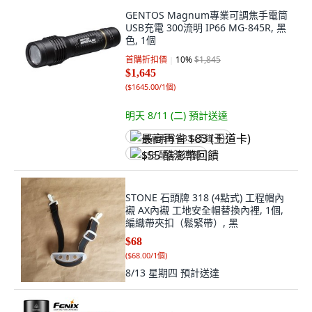
GENTOS Magnum專業可調焦手電筒
USB充電 300流明 IP66 MG-845R, 黑
色, 1個
首購折扣價
10
%
$1,845
$1,645
(
$1645.00/1個
)
明天 8/11 (二)
預計送達
最高再省 $83 (王道卡)
$55 酷澎幣回饋
STONE 石頭牌 318 (4點式) 工程帽內
襯 AX內襯 工地安全帽替換內裡, 1個,
編織帶夾扣（鬆緊帶）, 黑
$68
(
$68.00/1個
)
8/13 星期四
預計送達