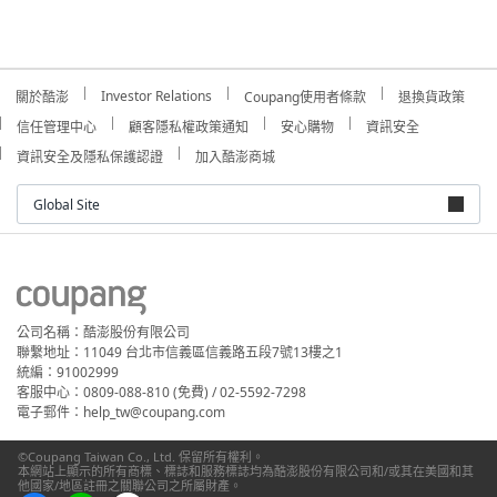
Investor Relations
關於酷澎
Coupang使用者條款
退換貨政策
信任管理中心
顧客隱私權政策通知
安心購物
資訊安全
資訊安全及隱私保護認證
加入酷澎商城
Global Site
公司名稱：酷澎股份有限公司
聯繫地址：11049 台北市信義區信義路五段7號13樓之1
統編：91002999
客服中心：0809-088-810 (免費) / 02-5592-7298
電子郵件：help_tw@coupang.com
©Coupang Taiwan Co., Ltd. 保留所有權利。
本網站上顯示的所有商標、標誌和服務標誌均為酷澎股份有限公司和/或其在美國和其
他國家/地區註冊之關聯公司之所屬財產。