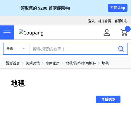
領取您的
$200
首購優惠卷!
打開 App
登入
註冊會員
客服中心
全部
酷澎首頁
火箭跨境
室內家居
地毯/靠墊/室內拖鞋
地毯
地毯
篩選器