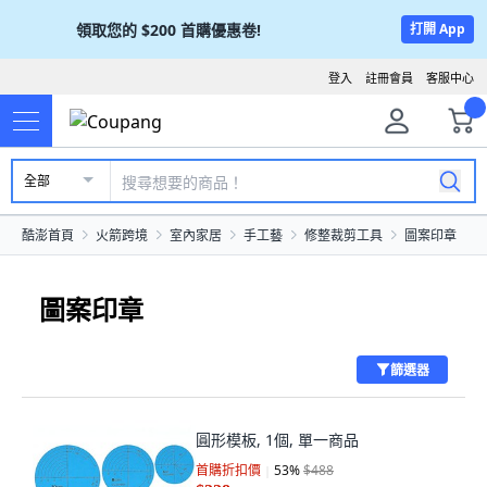
領取您的
$200
首購優惠卷!
打開 App
登入
註冊會員
客服中心
全部
酷澎首頁
火箭跨境
室內家居
手工藝
修整裁剪工具
圖案印章
圖案印章
篩選器
圓形模板, 1個, 單一商品
首購折扣價
53
%
$488