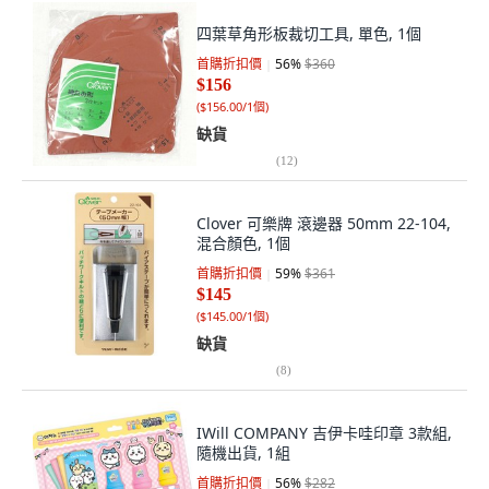
四葉草角形板裁切工具, 單色, 1個
首購折扣價
56
%
$360
$156
(
$156.00/1個
)
缺貨
(
12
)
Clover 可樂牌 滾邊器 50mm 22-104,
混合顏色, 1個
首購折扣價
59
%
$361
$145
(
$145.00/1個
)
缺貨
(
8
)
IWill COMPANY 吉伊卡哇印章 3款組,
隨機出貨, 1組
首購折扣價
56
%
$282