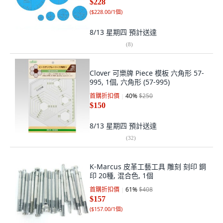
$228
(
$228.00/1個
)
8/13 星期四
預計送達
(
8
)
Clover 可樂牌 Piece 模板 六角形 57-
995, 1個, 六角形 (57-995)
首購折扣價
40
%
$250
$150
8/13 星期四
預計送達
(
32
)
K-Marcus 皮革工藝工具 雕刻 刻印 鋼
印 20種, 混合色, 1個
首購折扣價
61
%
$408
$157
(
$157.00/1個
)