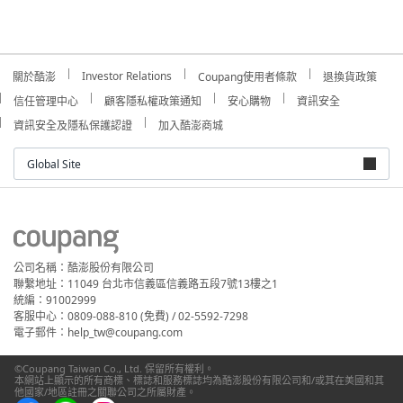
Investor Relations
關於酷澎
Coupang使用者條款
退換貨政策
信任管理中心
顧客隱私權政策通知
安心購物
資訊安全
資訊安全及隱私保護認證
加入酷澎商城
Global Site
公司名稱：酷澎股份有限公司
聯繫地址：11049 台北市信義區信義路五段7號13樓之1
統編：91002999
客服中心：0809-088-810 (免費) / 02-5592-7298
電子郵件：help_tw@coupang.com
©Coupang Taiwan Co., Ltd. 保留所有權利。
本網站上顯示的所有商標、標誌和服務標誌均為酷澎股份有限公司和/或其在美國和其
他國家/地區註冊之關聯公司之所屬財產。