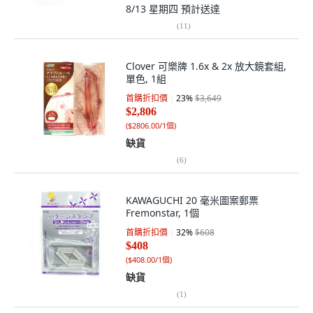
8/13 星期四
預計送達
(
11
)
Clover 可樂牌 1.6x & 2x 放大鏡套組,
單色, 1組
首購折扣價
23
%
$3,649
$2,806
(
$2806.00/1個
)
缺貨
(
6
)
KAWAGUCHI 20 毫米圖案郵票
Fremonstar, 1個
首購折扣價
32
%
$608
$408
(
$408.00/1個
)
缺貨
(
1
)