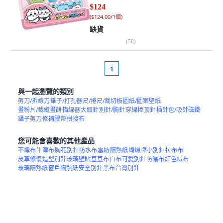
$124
(
$124.00/1個
)
缺貨
(
50
)
1
與一起瀏覽的類別
剪刀/拆線刀
錐子/打孔器
尺/捲尺/裁切板
圖紙/圖案壁紙
畫粉片/裁縫畫餅
描線器
大頭針
別針/胸針
穿線棒
頂針
插針包/吸針磁鐵
鑷子剪刀
修補膠帶
拼接布
您可能會喜歡的其他產品
不織布
牛津布
胸花別針
防水布
雪紡
隔熱紙
蝴蝶牌
小別針
拉布布
皮革修復
造型別針
玻璃壁貼
豆豆布
白布
可愛別針
防曬布
紅色絨布
玻璃隔熱紙
窗戶隔熱紙
安全別針
黑布
台灣別針