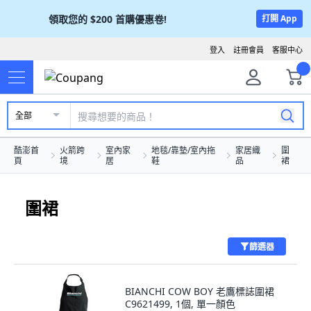
領取您的
$200
首購優惠卷!
打開 App
登入
註冊會員
客服中心
全部
酷澎首
火箭跨
室內家
地毯/靠墊/室內拖
家居織
圍
頁
境
居
鞋
品
裙
圍裙
篩選器
BIANCHI COW BOY 老鷹標誌圍裙
C9621499, 1個, 單一顏色