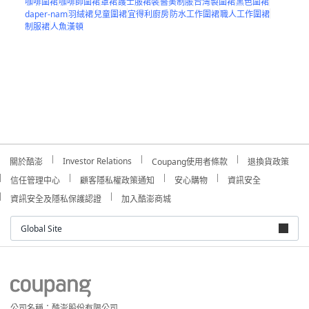
咖啡圍裙
咖啡師圍裙
罩裙
護士服裙裝
醫美制服
台灣製圍裙
黑色圍裙
daper-nam
羽絨裙
兒童圍裙
宜得利廚房
防水工作圍裙
職人工作圍裙
制服裙
人魚漢頓
Investor Relations
關於酷澎
Coupang使用者條款
退換貨政策
信任管理中心
顧客隱私權政策通知
安心購物
資訊安全
資訊安全及隱私保護認證
加入酷澎商城
Global Site
公司名稱：酷澎股份有限公司