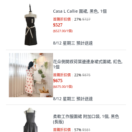
Casa L Callie 圍裙, 黑色, 1個
首購折扣價
27
%
$727
$527
(
$527.00/1個
)
8/12 星期三
預計送達
花朵側開衩荷葉邊連身裙式圍裙, 紅色,
1個
首購折扣價
22
%
$875
$675
(
$675.00/1個
)
8/12 星期三
預計送達
柔軟工作服圍裙 附加口袋, 1個, 黑色
(長版)
首購折扣價
57
%
$581