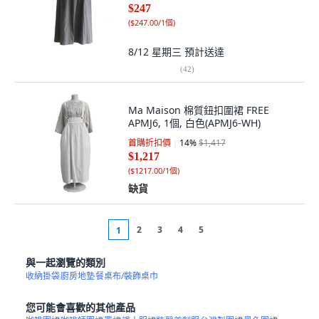
$247
(
$247.00/1個
)
8/12 星期三
預計送達
(
42
)
Ma Maison 棉質鈕扣圍裙 FREE
APMJ6, 1個, 白色(APMJ6-WH)
首購折扣價
14
%
$1,417
$1,217
(
$1217.00/1個
)
缺貨
2
3
4
5
1
與一起瀏覽的類別
收納掛袋
廚房地墊
餐桌布/裝飾桌巾
您可能會喜歡的其他產品