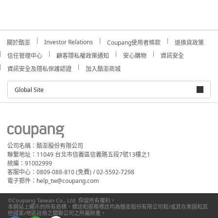
Investor Relations
關於酷澎
Coupang使用者條款
退換貨政策
信任管理中心
顧客隱私權政策通知
安心購物
資訊安全
資訊安全及隱私保護認證
加入酷澎商城
Global Site
公司名稱：酷澎股份有限公司
聯繫地址：11049 台北市信義區信義路五段7號13樓之1
統編：91002999
客服中心：0809-088-810 (免費) / 02-5592-7298
電子郵件：help_tw@coupang.com
©Coupang Taiwan Co., Ltd. 保留所有權利。
本網站上顯示的所有商標、標誌和服務標誌均為酷澎股份有限公司和/或其在美國和其
他國家/地區註冊之關聯公司之所屬財產。