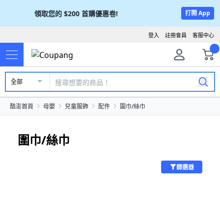
領取您的
$200
首購優惠卷!
打開 App
登入
註冊會員
客服中心
全部
酷澎首頁
母嬰
兒童服飾
配件
圍巾/絲巾
圍巾/絲巾
篩選器