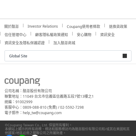
Investor Relations
關於酷澎
Coupang使用者條款
退換貨政策
信任管理中心
顧客隱私權政策通知
安心購物
資訊安全
資訊安全及隱私保護認證
加入酷澎商城
Global Site
公司名稱：酷澎股份有限公司
聯繫地址：11049 台北市信義區信義路五段7號13樓之1
統編：91002999
客服中心：0809-088-810 (免費) / 02-5592-7298
電子郵件：help_tw@coupang.com
©Coupang Taiwan Co., Ltd. 保留所有權利。
本網站上顯示的所有商標、標誌和服務標誌均為酷澎股份有限公司和/或其在美國和其
他國家/地區註冊之關聯公司之所屬財產。