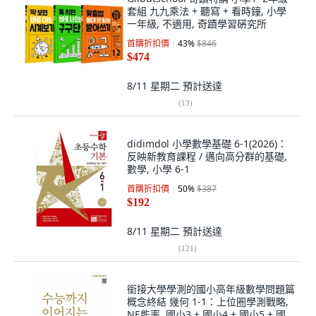
套組 九九乘法 + 聽寫 + 看時鐘, 小學
一年級, 不適用, 奇蹟學習硏究所
首購折扣價
43
%
$846
$474
8/11 星期二
預計送達
(
13
)
didimdol 小學數學基礎 6-1(2026)：
反映新教育課程 / 邁向高分群的基礎,
數學, 小學 6-1
首購折扣價
50
%
$387
$192
8/11 星期二
預計送達
(
121
)
銜接大學學測的國小高年級數學問題篇
概念終結 幾何 1-1：上位圈學測戰略,
NE能率, 國小3 + 國小4 + 國小5 + 國