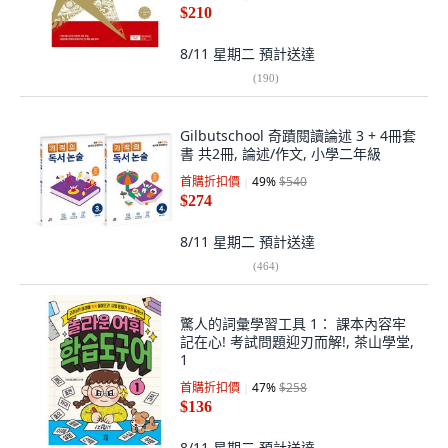
$210
8/11 星期二
預計送達
(
190
)
Gilbutschool 奇蹟閱讀論述 3 + 4冊套
書 共2冊, 論述/作文, 小學二年級
首購折扣價
49
%
$540
$274
8/11 星期二
預計送達
(
464
)
驚人的詞彙學習工具 1： 課本內容牢
記在心! 考試問題迎刃而解!, 茶山學堂,
1
首購折扣價
47
%
$258
$136
8/11 星期二
預計送達