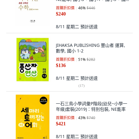
小6
首購折扣價
46
%
$446
$240
8/11 星期二
預計送達
JIHAKSA PUBLISHING 豐山者 運算,
數學, 國小 1-2
首購折扣價
51
%
$282
$136
8/11 星期二
預計送達
(
17
)
一石三鳥小學詞彙P階段(幼兒~小學一
年級)套裝(2019)：特別包裝, NE能率
首購折扣價
43
%
$740
$421
8/11 星期二
預計送達