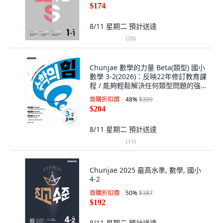
$174
8/11 星期二
預計送達
(
20
)
Chunjae 數學的力量 Beta(類型) 國小
數學 3-2(2026)：反映22年修訂教育課
程 / 能夠輕鬆解決任何類型問題的強力
類型書, 國小 3-2, 數學
首購折扣價
48
%
$399
$204
8/11 星期二
預計送達
(
11
)
Chunjae 2025 最高水準, 數學, 國小
4-2
首購折扣價
50
%
$387
$192
8/11 星期二
預計送達