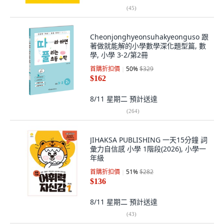
(
45
)
Cheonjonghyeonsuhakyeonguso 跟
著做就能解的小學數學深化題型篇, 數
學, 小學 3-2/第2冊
首購折扣價
50
%
$329
$162
8/11 星期二
預計送達
(
264
)
JIHAKSA PUBLISHING 一天15分鐘 詞
彙力自信感 小學 1階段(2026), 小學一
年級
首購折扣價
51
%
$282
$136
8/11 星期二
預計送達
(
43
)