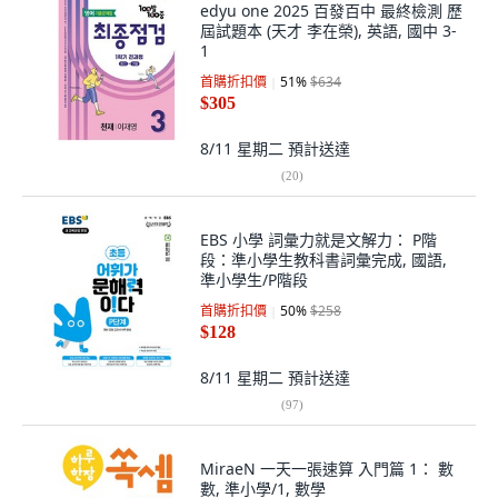
edyu one 2025 百發百中 最終檢測 歷
屆試題本 (天才 李在榮), 英語, 國中 3-
1
首購折扣價
51
%
$634
$305
8/11 星期二
預計送達
(
20
)
EBS 小學 詞彙力就是文解力： P階
段：準小學生教科書詞彙完成, 國語,
準小學生/P階段
首購折扣價
50
%
$258
$128
8/11 星期二
預計送達
(
97
)
MiraeN 一天一張速算 入門篇 1： 數
數, 準小學/1, 數學