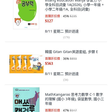
visang education Wanja 學習力 小
學全科目詞彙 1A(2026), 小學一年級 +
小學二年級/1A, 全科目(詞彙)
首購折扣價
45
%
$235
$127
8/11 星期二
預計送達
(
176
)
韓國 Gitan Gitan英語套組, 步驟 E
首購折扣價
36
%
$893
$563
8/11 星期二
預計送達
(
34
)
MathKangaroo 思考力數學 C-1 數字
的理解 (國小 3年級), 袋鼠數學, 國小三
年級
首購折扣價
47
%
$517