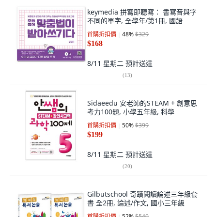
keymedia 拼寫即聽寫： 書寫音與字
不同的單字, 全學年/第1冊, 國語
首購折扣價
48
%
$329
$168
8/11 星期二
預計送達
(
13
)
Sidaeedu 安老師的STEAM + 創意思
考力100題, 小學五年級, 科學
首購折扣價
50
%
$399
$199
8/11 星期二
預計送達
(
20
)
Gilbutschool 奇蹟閱讀論述三年級套
書 全2冊, 論述/作文, 國小三年級
首購折扣價
52
%
$540