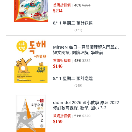
學領域
首購折扣價
40
%
$391
$234
8/11 星期二
預計送達
(
131
)
MiraeN 每日一頁閱讀理解入門篇2：
短文閱讀, 閱讀理解, 學齡前
首購折扣價
48
%
$282
$146
8/11 星期二
預計送達
(
249
)
didimdol 2026 國小數學 原理 2022
修訂教育課程, 數學, 國小 3-2
首購折扣價
51
%
$329
$159