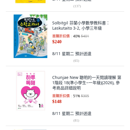
(
137
)
Solbitgil 芬蘭小學數學教科書：
Laskutaito 3-2, 小學三年級
首購折扣價
40
%
$401
$240
8/11 星期二
預計送達
(
65
)
Chunjae New 聰明的一天閱讀理解 第
1階段 1B(準小學生~一年級)(2026), 參
考商品詳細說明
首購折扣價
51
%
$305
$148
8/11 星期二
預計送達
(
81
)