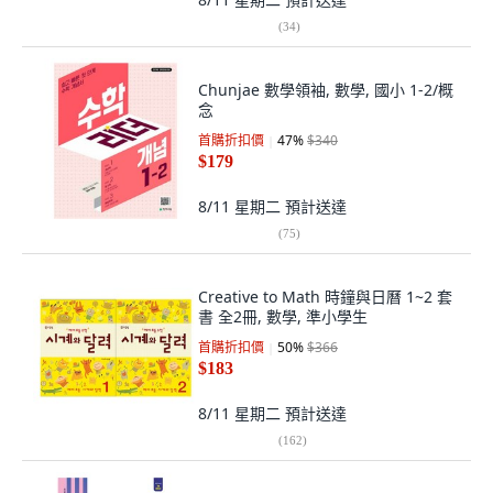
(
34
)
Chunjae 數學領袖, 數學, 國小 1-2/概
念
首購折扣價
47
%
$340
$179
8/11 星期二
預計送達
(
75
)
Creative to Math 時鐘與日曆 1~2 套
書 全2冊, 數學, 準小學生
首購折扣價
50
%
$366
$183
8/11 星期二
預計送達
(
162
)