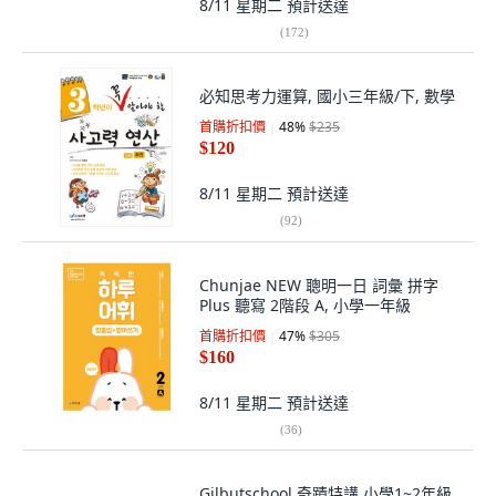
8/11 星期二
預計送達
(
172
)
必知思考力運算, 國小三年級/下, 數學
首購折扣價
48
%
$235
$120
8/11 星期二
預計送達
(
92
)
Chunjae NEW 聰明一日 詞彙 拼字
Plus 聽寫 2階段 A, 小學一年級
首購折扣價
47
%
$305
$160
8/11 星期二
預計送達
(
36
)
Gilbutschool 奇蹟特講 小學1~2年級