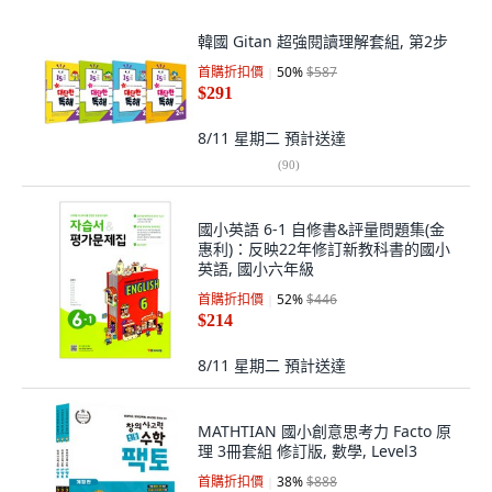
韓國 Gitan 超強閱讀理解套組, 第2步
首購折扣價
50
%
$587
$291
8/11 星期二
預計送達
(
90
)
國小英語 6-1 自修書&評量問題集(金
惠利)：反映22年修訂新教科書的國小
英語, 國小六年級
首購折扣價
52
%
$446
$214
8/11 星期二
預計送達
MATHTIAN 國小創意思考力 Facto 原
理 3冊套組 修訂版, 數學, Level3
首購折扣價
38
%
$888