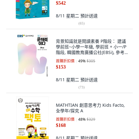
$542
8/11 星期二
預計送達
(
65
)
背景知識就是閱讀素養 P階段： 建議
學前班~小學一年級, 學前班 + 小一/P
階段, 韓國教育廣播公社(EBSi), 參考詳
細內容
首購折扣價
49
%
$305
$153
8/11 星期二
預計送達
(
73
)
MATHTIAN 創意思考力 Kids Facto,
全學年/探究 A
首購折扣價
48
%
$329
$168
8/11 星期二
預計送達