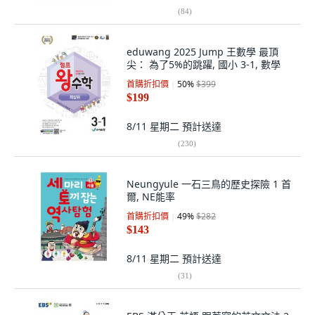
(
84
)
eduwang 2025 Jump 王數學 最頂
尖： 為了5%的跳躍, 國小 3-1, 數學
首購折扣價
50
%
$399
$199
8/11 星期二
預計送達
(
230
)
Neungyule 一石三鳥的歷史探險 1 首
爾, NE能率
首購折扣價
49
%
$282
$143
8/11 星期二
預計送達
(
31
)