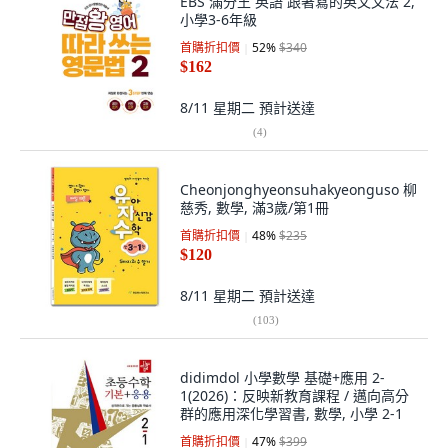
EBS 滿分王 英語 跟著寫的英文文法 2,
小學3-6年級
首購折扣價
52
%
$340
$162
8/11 星期二
預計送達
(
4
)
Cheonjonghyeonsuhakyeonguso 柳
慈秀, 數學, 滿3歲/第1冊
首購折扣價
48
%
$235
$120
8/11 星期二
預計送達
(
103
)
didimdol 小學數學 基礎+應用 2-
1(2026)：反映新教育課程 / 邁向高分
群的應用深化學習書, 數學, 小學 2-1
首購折扣價
47
%
$399