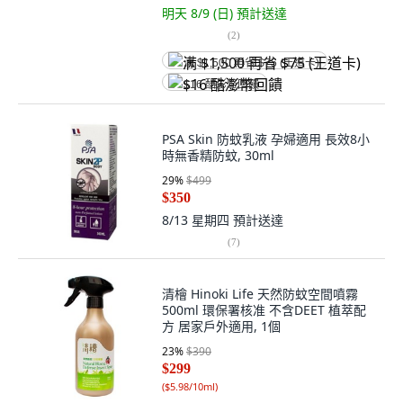
明天 8/9 (日)
預計送達
(
2
)
满 $1,500 再省 $75 (王道卡)
$16 酷澎幣回饋
PSA Skin 防蚊乳液 孕婦適用 長效8小
時無香精防蚊, 30ml
29
%
$499
$350
8/13 星期四
預計送達
(
7
)
清檜 Hinoki Life 天然防蚊空間噴霧
500ml 環保署核准 不含DEET 植萃配
方 居家戶外適用, 1個
23
%
$390
$299
(
$5.98/10ml
)