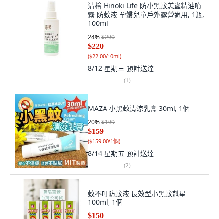
清檜 Hinoki Life 防小黑蚊恙蟲精油噴
霧 防蚊液 孕婦兒童戶外露營適用, 1瓶,
100ml
24
%
$290
$220
(
$22.00/10ml
)
8/12 星期三
預計送達
(
1
)
MAZA 小黑蚊清涼乳膏 30ml, 1個
20
%
$199
$159
(
$159.00/1個
)
8/14 星期五
預計送達
(
2
)
蚊不叮防蚊液 長效型小黑蚊剋星
100ml, 1個
$150