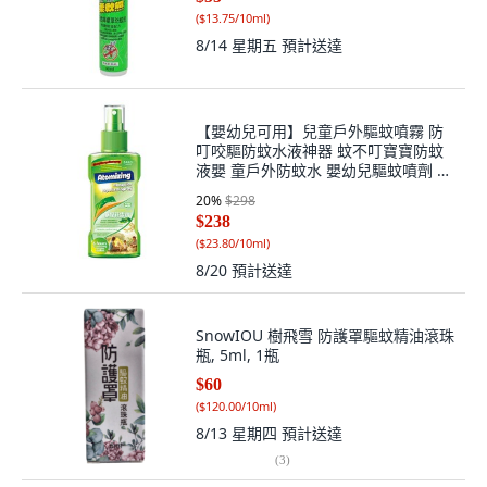
(
$13.75/10ml
)
8/14 星期五
預計送達
【嬰幼兒可用】兒童戶外驅蚊噴霧 防
叮咬驅防蚊水液神器 蚊不叮寶寶防蚊
液嬰 童戶外防蚊水 嬰幼兒驅蚊噴劑 兒
童防蚊神器, 1瓶, 驅蚊花露水100mL*1
20
%
$298
瓶, 100mL
$238
(
$23.80/10ml
)
8/20
預計送達
SnowIOU 樹飛雪 防護罩驅蚊精油滾珠
瓶, 5ml, 1瓶
$60
(
$120.00/10ml
)
8/13 星期四
預計送達
(
3
)