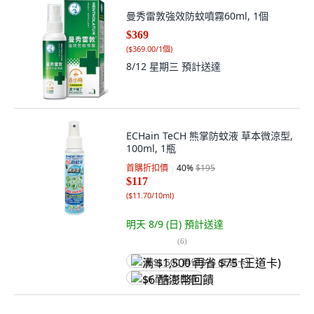
曼秀雷敦強效防蚊噴霧60ml, 1個
$369
(
$369.00/1個
)
8/12 星期三
預計送達
ECHain TeCH 熊掌防蚊液 草本微涼型,
100ml, 1瓶
首購折扣價
40
%
$195
$117
(
$11.70/10ml
)
明天 8/9 (日)
預計送達
(
6
)
满 $1,500 再省 $75 (王道卡)
$6 酷澎幣回饋