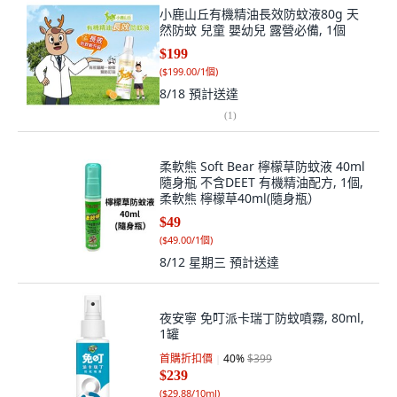
小鹿山丘有機精油長效防蚊液80g 天
然防蚊 兒童 嬰幼兒 露營必備, 1個
$199
(
$199.00/1個
)
8/18
預計送達
(
1
)
柔軟熊 Soft Bear 檸檬草防蚊液 40ml
隨身瓶 不含DEET 有機精油配方, 1個,
柔軟熊 檸檬草40ml(隨身瓶）
$49
(
$49.00/1個
)
8/12 星期三
預計送達
夜安寧 免叮派卡瑞丁防蚊噴霧, 80ml,
1罐
首購折扣價
40
%
$399
$239
(
$29.88/10ml
)