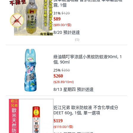
霧, 1個
31
%
$129
$89
(
$89.00/1個
)
8/20
預計送達
(
1
)
綠油精叮寧涼感小黑蚊防蚊液90ml, 1
個, 90ml
25
%
$350
$260
(
$28.89/10ml
)
8/13 星期四
預計送達
近江兄弟 歐米防蚊液 不含化學成分
DEET 60g, 1個, 單一選項
$119
(
$119.00/1個
)