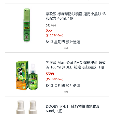
柔軟熊 檸檬草防蚊噴霧 適用小黑蚊 溫
和配方 40ml, 1個
6
%
$59
$55
(
$13.75/10ml
)
8/13 星期四
預計送達
(
5
)
黑蚊滾 Mosi-Out PMD 檸檬桉油 防蚊
液 100ml 無DEET樟腦 長效驅蚊, 1瓶
$599
(
$59.90/10ml
)
8/13 星期四
預計送達
(
9
)
DOOBY 大眼蛙 純植物精油驅蚊液,
60ml, 2瓶