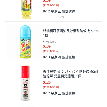
$159
(
$159.00/1個
)
8/12 星期三
預計送達
(
2
)
綠油精叮寧清涼長效滾珠防蚊液 50ml,
1個
44
%
$250
$139
(
$27.80/10ml
)
8/13 星期四
預計送達
近江兄弟 蚊 とバイバイ 防蚊液 60ml
速乾型 兒童嬰兒適用, 1個
$120
(
$120.00/1個
)
8/12 星期三
預計送達