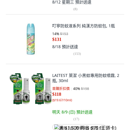
8/12 星期三
預計送達
(
8
)
叮寧防蚊液系列 純漢方防蚊包, 1瓶
14
%
$153
$131
8/18
預計送達
(
153
)
LAITEST 萊潔 小黑蚊專用防蚊噴霧, 2
瓶, 30ml
首購折扣價
40
%
$198
$118
(
$19.67/10ml
)
明天 8/9 (日)
預計送達
(
17
)
满 $1,500 再省 $75 (王道卡)