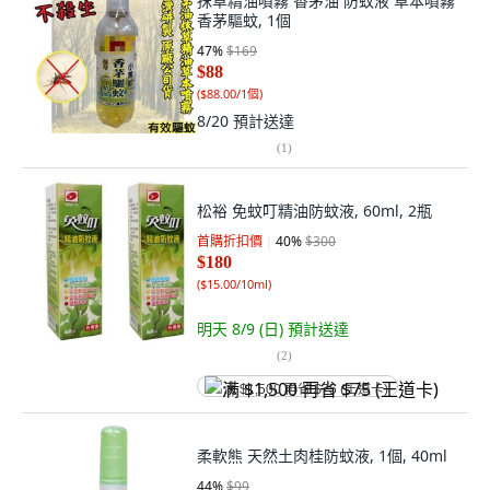
抹草精油噴霧 香茅油 防蚊液 草本噴霧
香茅驅蚊, 1個
47
%
$169
$88
(
$88.00/1個
)
8/20
預計送達
(
1
)
松裕 免蚊叮精油防蚊液, 60ml, 2瓶
首購折扣價
40
%
$300
$180
(
$15.00/10ml
)
明天 8/9 (日)
預計送達
(
2
)
满 $1,500 再省 $75 (王道卡)
柔軟熊 天然土肉桂防蚊液, 1個, 40ml
44
%
$99