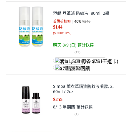
澄朗 登革滅 防蚊液, 80ml, 2瓶
首購折扣價
40
%
$240
$144
(
$9.00/10ml
)
明天 8/9 (日)
預計送達
(
12
)
满 $1,500 再省 $75 (王道卡)
$7 酷澎幣回饋
Simba 薰衣草精油防蚊液噴霧, 2,
60ml / 2oz
$255
8/13 星期四
預計送達
(
1
)