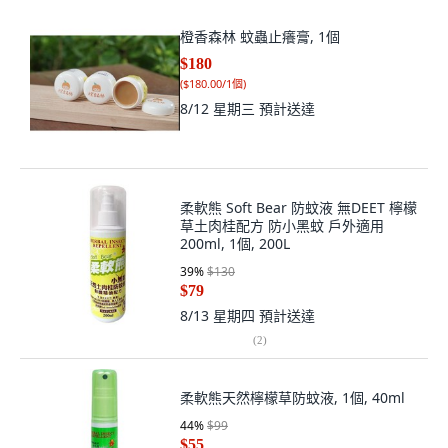
橙香森林 蚊蟲止癢膏, 1個
$180
(
$180.00/1個
)
8/12 星期三
預計送達
柔軟熊 Soft Bear 防蚊液 無DEET 檸檬
草土肉桂配方 防小黑蚊 戶外適用
200ml, 1個, 200L
39
%
$130
$79
8/13 星期四
預計送達
(
2
)
柔軟熊天然檸檬草防蚊液, 1個, 40ml
44
%
$99
$55