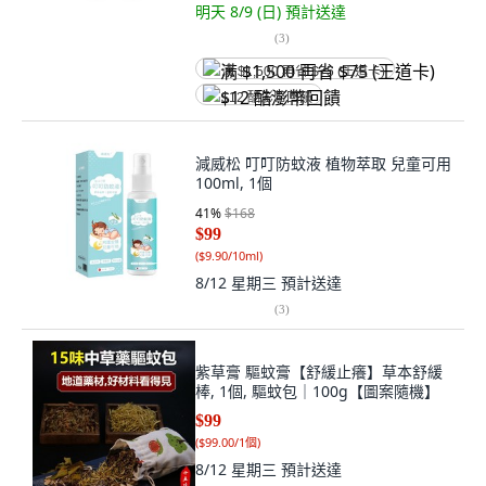
明天 8/9 (日)
預計送達
(
3
)
满 $1,500 再省 $75 (王道卡)
$12 酷澎幣回饋
減威松 叮叮防蚊液 植物萃取 兒童可用
100ml, 1個
41
%
$168
$99
(
$9.90/10ml
)
8/12 星期三
預計送達
(
3
)
紫草膏 驅蚊膏【舒緩止癢】草本舒緩
棒, 1個, 驅蚊包｜100g【圖案隨機】
$99
(
$99.00/1個
)
8/12 星期三
預計送達