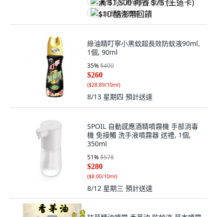
满 $1,500 再省 $75 (王道卡)
$10 酷澎幣回饋
綠油精叮寧小黑蚊超長效防蚊液90ml,
1個, 90ml
35
%
$400
$260
(
$28.89/10ml
)
8/13 星期四
預計送達
SPOIL 自動感應酒精噴霧機 手部消毒
機 免接觸 洗手液噴霧器 送禮, 1個,
350ml
51
%
$578
$280
(
$8.00/10ml
)
8/12 星期三
預計送達