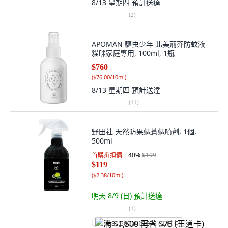
8/13 星期四
預計送達
(
2
)
APOMAN 驅虫少年 北美荊芥防蚊液
貓咪家庭專用, 100ml, 1瓶
$760
(
$76.00/10ml
)
8/13 星期四
預計送達
(
11
)
野田社 天然防果蠅蒼蠅噴劑, 1個,
500ml
首購折扣價
40
%
$199
$119
(
$2.38/10ml
)
明天 8/9 (日)
預計送達
(
1
)
满 $1,500 再省 $75 (王道卡)