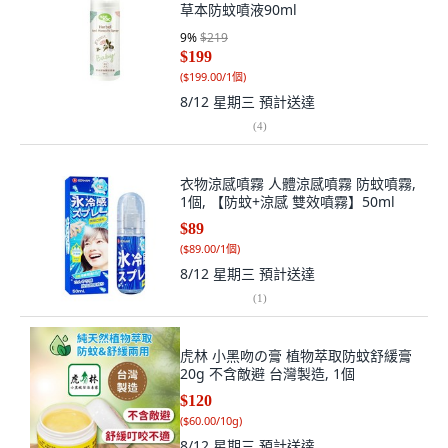
草本防蚊噴液90ml
9
%
$219
$199
(
$199.00/1個
)
8/12 星期三
預計送達
(
4
)
衣物涼感噴霧 人體涼感噴霧 防蚊噴霧,
1個, 【防蚊+涼感 雙效噴霧】50ml
$89
(
$89.00/1個
)
8/12 星期三
預計送達
(
1
)
虎林 小黑吻の膏 植物萃取防蚊舒緩膏
20g 不含敵避 台灣製造, 1個
$120
(
$60.00/10g
)
8/12 星期三
預計送達