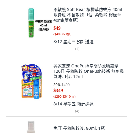
柔軟熊 Soft Bear 檸檬草防蚊液 40ml
隨身瓶 不含敵避, 1個, 柔軟熊 檸檬草
40ml(隨身瓶）
$49
(
$49.00/1個
)
8/12 星期三
預計送達
(
1
)
興家安速 OnePush空間防蚊噴霧劑
120日 長效防蚊 OnePush技術 無刺鼻
氣味, 1個, 12ml
30
%
$499
$349
(
$290.83/10ml
)
8/14 星期五
預計送達
(
4
)
免叮 長效防蚊液, 80ml, 1瓶