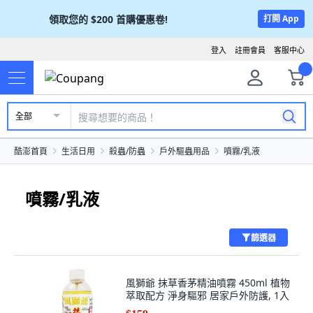
領取您的
$200
首購優惠卷!
打開 App
登入
註冊會員
客服中心
全部
酷澎首頁
生活日用
殺蟲/防蟲
戶外驅蟲用品
噴霧/乳液
噴霧/乳液
篩選器
風獅爺 抹草香茅精油噴霧 450ml 植物
萃取配方 淨身驅邪 居家戶外防護, 1入