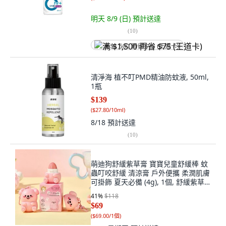
明天 8/9 (日)
預計送達
(
10
)
满 $1,500 再省 $75 (王道卡)
清淨海 植不叮PMD精油防蚊液, 50ml,
1瓶
$139
(
$27.80/10ml
)
8/18
預計送達
(
10
)
萌迪狗舒緩紫草膏 寶寶兒童舒緩棒 蚊
蟲叮咬舒緩 清涼膏 戶外便攜 柔潤肌膚
可掛飾 夏天必備 (4g), 1個, 舒緩紫草
膏【粉紅色】
41
%
$118
$69
(
$69.00/1個
)