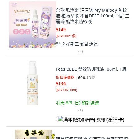
台歐 酷洛米 汪汪隊 My Melody 防蚊
液 植物萃取 不含DEET 100ml, 1個, 三
麗鷗 酷洛米防蚊液
$149
(
$149.00/1個
)
8/12 星期三
預計送達
(
3
)
Fees BEBE 雙效防護乳液, 80ml, 1瓶
折扣後價格
60
%
$342
$136
(
$17.00/10ml
)
明天 8/9 (日)
預計送達
(
1
)
满 $1,500 再省 $75 (王道卡)
抹草精油噴霧 香茅防蚊液 草本驅蚊噴