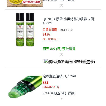
(
2
)
QUNDO 康朵 小黑絕防蚊噴霧, 2個,
100ml
首購折扣價
40
%
$210
$126
(
$6.30/10ml
)
明天 8/9 (日)
預計送達
(
1
)
满 $1,500 再省 $75 (王道卡)
滾珠瓶風油精, 1, 12ml
$32
(
$26.67/10ml
)
8/14 星期五
預計送達
(
4
)