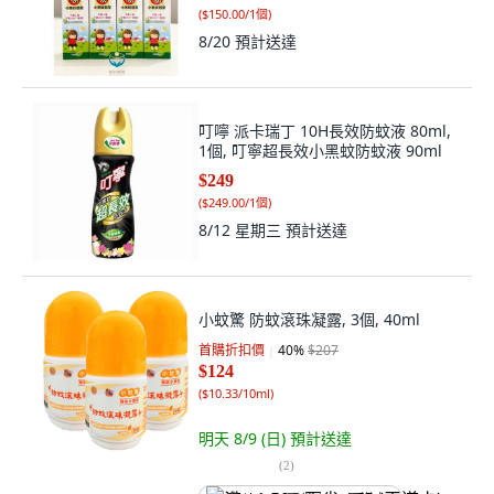
(
$150.00/1個
)
8/20
預計送達
叮嚀 派卡瑞丁 10H長效防蚊液 80ml,
1個, 叮寧超長效小黑蚊防蚊液 90ml
$249
(
$249.00/1個
)
8/12 星期三
預計送達
小蚊驚 防蚊滾珠凝露, 3個, 40ml
首購折扣價
40
%
$207
$124
(
$10.33/10ml
)
明天 8/9 (日)
預計送達
(
2
)