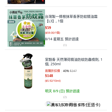
台灣製一條根抹草香茅防蚊精油霜
【L3】, 1個
$59
(
$59.00/1個
)
8/14 星期五
預計送達
(
1
)
室翲香 天然薄荷精油防蚊防蟲噴劑, 1
個, 250ml
首購折扣價
40
%
$247
$148
(
$5.92/10ml
)
明天 8/9 (日)
預計送達
(
2
)
满 $1,500 再省 $75 (王道卡)