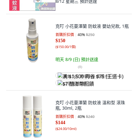
8/12 星期三
預計送達
克叮 小花蔓澤蘭 防蚊液 嬰幼兒款, 1瓶
首購折扣價
40
%
$250
$150
(
$150.00/1個
)
明天 8/9 (日)
預計送達
(
8
)
满 $1,500 再省 $75 (王道卡)
$7 酷澎幣回饋
克叮 小花蔓澤蘭 防蚊液 溫和型 滾珠
瓶, 30ml, 2瓶
首購折扣價
40
%
$240
$144
(
$24.00/10ml
)