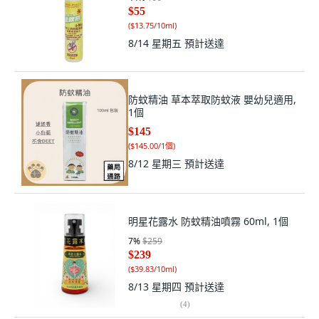
$55
(
$13.75/10ml
)
8/14 星期五
預計送達
防蚊精油 草本萃取防蚊液 嬰幼兒適用,
1個
$145
(
$145.00/1個
)
8/12 星期三
預計送達
明星花露水 防蚊精油噴霧 60ml, 1個
7
%
$259
$239
(
$39.83/10ml
)
8/13 星期四
預計送達
(
4
)