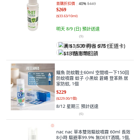
首購折扣價
40
%
$449
$269
(
$33.63/10ml
)
明天 8/9 (日)
預計送達
(
9
)
满 $1,500 再省 $75 (王道卡)
$13 酷澎幣回饋
鱷魚 防蚊戰士60ml 空間噴一下150回
防蚊噴霧 蚊子 小黑蚊 蒼蠅 登革熱 居
家防蚊, 1個
$229
(
$229.00/1個
)
8/12 星期三
預計送達
(
6
)
nac nac 草本雙效驅蚊噴霧 60ml 長效
8小時 驅避率99.9% 無DEET酒精, 1個,