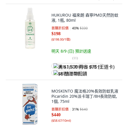
HUKUROU 福來朗 森寧PMD天然防蚊
液, 1瓶, 80ml
首購折扣價
40
%
$330
$198
(
$198.00/1個
)
明天 8/9 (日)
預計送達
(
11
)
满 $1,500 再省 $75 (王道卡)
$8 酷澎幣回饋
MOSKINTO 魔法格20%長效防蚊乳液
Picaridin 20%派卡瑞丁/8H長效防蚊,
1個, 75ml
首購折扣價
31
%
$640
$440
(
$58.67/10ml
)