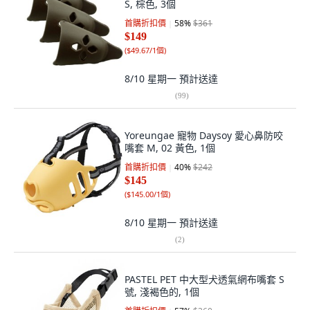
S, 棕色, 3個
首購折扣價
58
%
$361
$149
(
$49.67/1個
)
8/10 星期一
預計送達
(
99
)
Yoreungae 寵物 Daysoy 愛心鼻防咬
嘴套 M, 02 黃色, 1個
首購折扣價
40
%
$242
$145
(
$145.00/1個
)
8/10 星期一
預計送達
(
2
)
PASTEL PET 中大型犬透氣網布嘴套 S
號, 淺褐色的, 1個