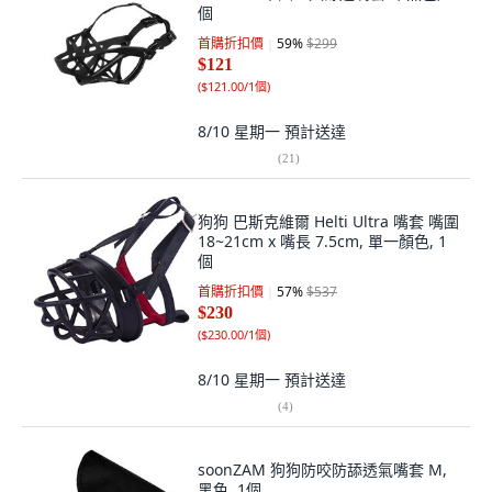
個
首購折扣價
59
%
$299
$121
(
$121.00/1個
)
8/10 星期一
預計送達
(
21
)
狗狗 巴斯克維爾 Helti Ultra 嘴套 嘴圍
18~21cm x 嘴長 7.5cm, 單一顏色, 1
個
首購折扣價
57
%
$537
$230
(
$230.00/1個
)
8/10 星期一
預計送達
(
4
)
soonZAM 狗狗防咬防舔透氣嘴套 M,
黑色, 1個