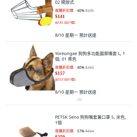
02 開放式
首購折扣價
40
%
$235
$141
(
$141.00/1個
)
8/10 星期一
預計送達
Yoreungae 狗狗多功能圖案嘴套 L, 1
個, 01 黑色
首購折扣價
40
%
$263
$157
(
$157.00/1個
)
8/10 星期一
預計送達
(
3
)
PETSK Seno 狗狗嘴套兼口罩 S, 米色,
1個
首購折扣價
57
%
$604
$259