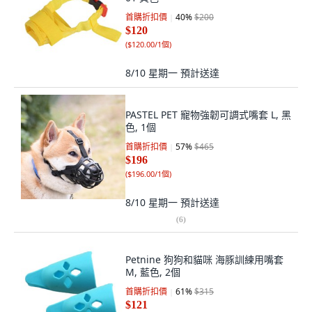
首購折扣價
40
%
$200
$120
(
$120.00/1個
)
8/10 星期一
預計送達
PASTEL PET 寵物強韌可調式嘴套 L, 黑
色, 1個
首購折扣價
57
%
$465
$196
(
$196.00/1個
)
8/10 星期一
預計送達
(
6
)
Petnine 狗狗和貓咪 海豚訓練用嘴套
M, 藍色, 2個
首購折扣價
61
%
$315
$121