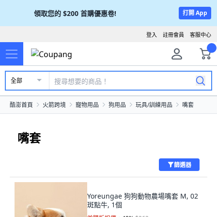
領取您的
$200
首購優惠卷!
打開 App
登入
註冊會員
客服中心
全部
酷澎首頁
火箭跨境
寵物用品
狗用品
玩具/訓練用品
嘴套
嘴套
篩選器
Yoreungae 狗狗動物農場嘴套 M, 02
斑點牛, 1個