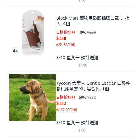
Block Mart 寵物用矽膠鴨嘴口罩 L, 棕
色, 4個
首購折扣價
40
%
$230
$138
(
$34.50/1個
)
8/10 星期一
預計送達
(
220
)
Tycoon 大型犬 Gentle Leader 口鼻控
制尼龍嘴套 XL, 混合色, 1個
首購折扣價
60
%
$332
$132
(
$132.00/1個
)
8/10 星期一
預計送達
(
13
)