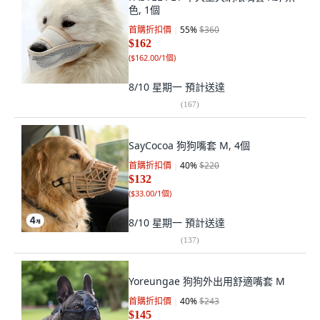
色, 1個
首購折扣價
55
%
$360
$162
(
$162.00/1個
)
8/10 星期一
預計送達
(
167
)
SayCocoa 狗狗嘴套 M, 4個
首購折扣價
40
%
$220
$132
(
$33.00/1個
)
8/10 星期一
預計送達
(
137
)
Yoreungae 狗狗外出用舒適嘴套 M
首購折扣價
40
%
$243
$145