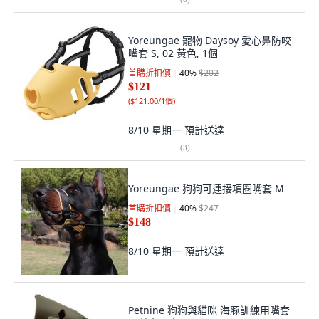
Yoreungae 寵物 Daysoy 愛心鼻防咬
嘴套 S, 02 黃色, 1個
首購折扣價
40
%
$202
$121
(
$121.00/1個
)
8/10 星期一
預計送達
(
3
)
Yoreungae 狗狗可連接項圈嘴套 M
首購折扣價
40
%
$247
$148
8/10 星期一
預計送達
Petnine 狗狗與貓咪 海豚訓練用嘴套