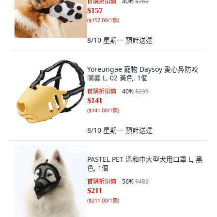
首購折扣價
40
%
$262
$157
(
$157.00/1個
)
8/10 星期一
預計送達
Yoreungae 寵物 Daysoy 愛心鼻防咬
嘴套 L, 02 黃色, 1個
首購折扣價
40
%
$235
$141
(
$141.00/1個
)
8/10 星期一
預計送達
PASTEL PET 溫和中大型犬用口罩 L, 黑
色, 1個
首購折扣價
56
%
$482
$211
(
$211.00/1個
)