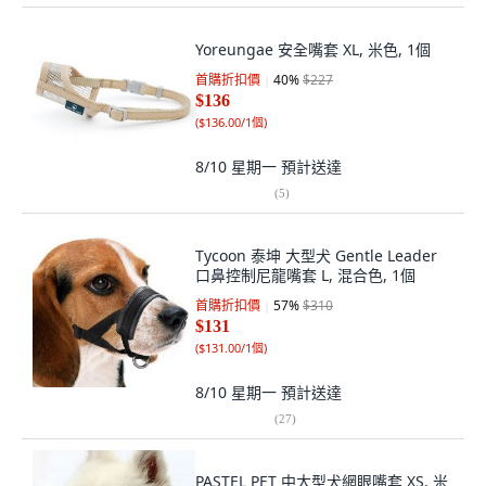
Yoreungae 安全嘴套 XL, 米色, 1個
首購折扣價
40
%
$227
$136
(
$136.00/1個
)
8/10 星期一
預計送達
(
5
)
Tycoon 泰坤 大型犬 Gentle Leader
口鼻控制尼龍嘴套 L, 混合色, 1個
首購折扣價
57
%
$310
$131
(
$131.00/1個
)
8/10 星期一
預計送達
(
27
)
PASTEL PET 中大型犬網眼嘴套 XS, 米