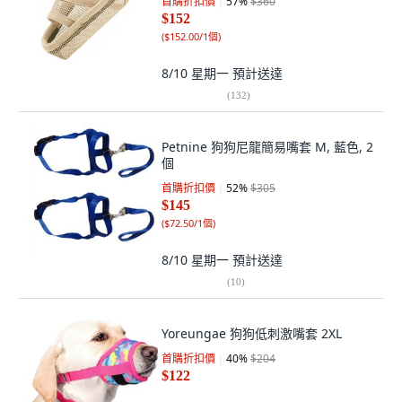
首購折扣價
57
%
$360
$152
(
$152.00/1個
)
8/10 星期一
預計送達
(
132
)
Petnine 狗狗尼龍簡易嘴套 M, 藍色, 2
個
首購折扣價
52
%
$305
$145
(
$72.50/1個
)
8/10 星期一
預計送達
(
10
)
Yoreungae 狗狗低刺激嘴套 2XL
首購折扣價
40
%
$204
$122