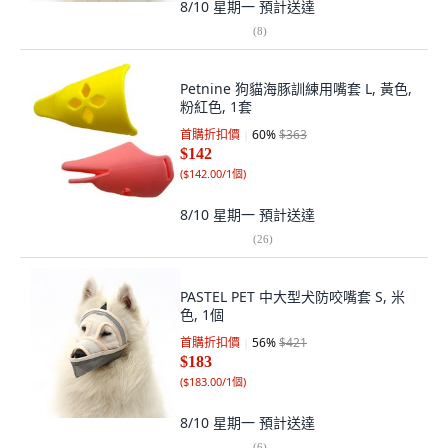
8/10 星期一
預計送達
(
8
)
Petnine 狗貓海豚訓練用嘴套 L, 黃色,
粉紅色, 1套
首購折扣價
60
%
$363
$142
(
$142.00/1個
)
8/10 星期一
預計送達
(
26
)
PASTEL PET 中大型犬防咬嘴套 S, 米
色, 1個
首購折扣價
56
%
$421
$183
(
$183.00/1個
)
8/10 星期一
預計送達
(
6
)