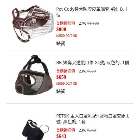
Pet Cody猛犬防咬皮革嘴套 4號, B, 1
個
首購折扣價
27
%
$1,109
$800
(
$800.00/1個
)
缺貨
BK 短鼻犬透氣口罩 XL號, 灰色的, 1個
首購折扣價
23
%
$859
$659
(
$659.00/1個
)
缺貨
PETSK 主人口罩XL號+寵物口罩套組 L
號, 黑色的, 1套
首購折扣價
23
%
$843
$643