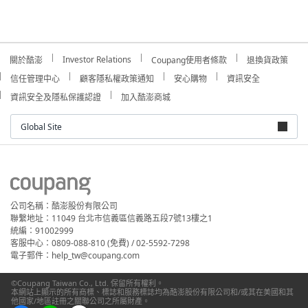
Investor Relations
關於酷澎
Coupang使用者條款
退換貨政策
信任管理中心
顧客隱私權政策通知
安心購物
資訊安全
資訊安全及隱私保護認證
加入酷澎商城
Global Site
公司名稱：酷澎股份有限公司
聯繫地址：11049 台北市信義區信義路五段7號13樓之1
統編：91002999
客服中心：0809-088-810 (免費) / 02-5592-7298
電子郵件：help_tw@coupang.com
©Coupang Taiwan Co., Ltd. 保留所有權利。
本網站上顯示的所有商標、標誌和服務標誌均為酷澎股份有限公司和/或其在美國和其
他國家/地區註冊之關聯公司之所屬財產。