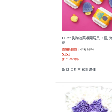
O'Pet 狗狗淡菜嗅聞玩具, 1個, 
藍
首購折扣價
44
%
$274
$151
(
$151.00/1個
)
8/12 星期三
預計送達