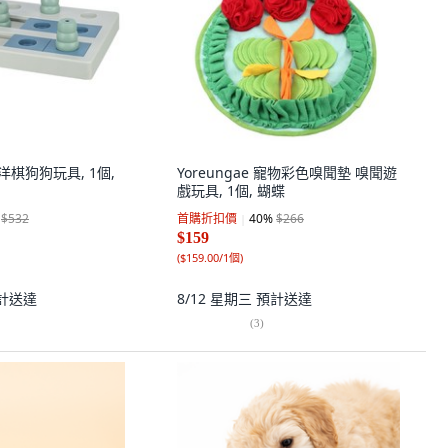
西洋棋狗狗玩具, 1個,
Yoreungae 寵物彩色嗅聞墊 嗅聞遊
戲玩具, 1個, 蝴蝶
$532
首購折扣價
40
%
$266
$159
(
$159.00/1個
)
計送達
8/12 星期三
預計送達
(
3
)