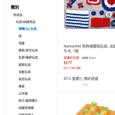
類別
狗用品
玩具/訓練用品
嗅聞/IQ 玩具
球
飛盤
NamasPet 狗狗嗅聞毯玩具, 法
繩索/潔牙玩具
牛犬, 1個
乳膠/橡膠玩具
首購折扣價
68
%
$561
$177
縫製玩具
(
$177.00/1個
)
自動玩具
8/12 星期三
預計送達
其他玩具
(
79
)
嘴套
止吠器
哨子/寵物響片
訓練用噴霧