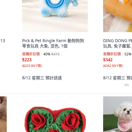
13
Pick & Pet Ringle Farm 動物狗狗
DING DONG
零食玩具 大象, 混色, 1個
玩具, 兔子蘿蔔,
首購折扣價
40
%
$373
首購折扣價
52
%
$223
$342
(
$223.00/1個
)
(
$342.00/1個
)
8/12 星期三
預計送達
8/12 星期三
預
(
9
)