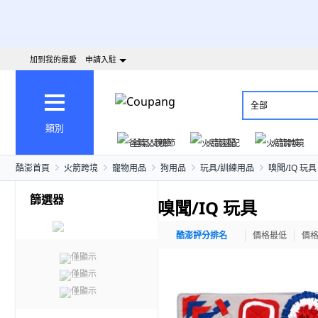
加到我的最愛
申請入駐
全部
類別
爸氣父親節
火箭速配
火箭跨境
酷澎首頁
火箭跨境
寵物用品
狗用品
玩具/訓練用品
嗅聞/IQ 玩具
篩選器
嗅聞/IQ 玩具
酷澎評分排名
價格最低
價
僅顯示
僅顯示
僅顯示