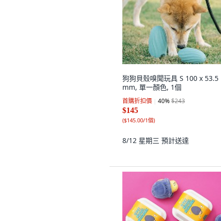
狗狗貝殼嗅聞玩具 S 100 x 53.5
mm, 單一顏色, 1個
首購折扣價
40
%
$243
$145
(
$145.00/1個
)
8/12 星期三
預計送達