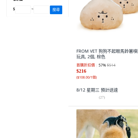
$
~
搜尋
FROM VET 狗狗不起眼馬鈴薯
玩具, 2個, 棕色
首購折扣價
57
%
$514
$216
(
$108.00/1個
)
8/12 星期三
預計送達
(
27
)