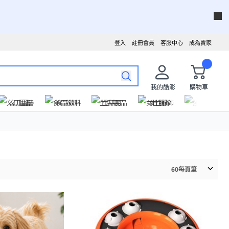
登入
註冊會員
客服中心
成為賣家
我的酷澎
購物車
文具圖書
食品飲料
生活用品
女性服飾
運動戶外
60
每頁筆