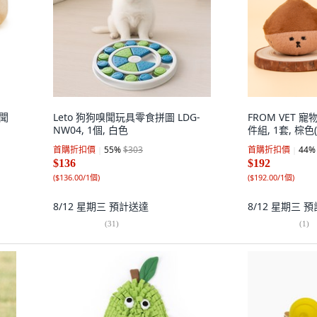
嗅聞
Leto 狗狗嗅聞玩具零食拼圖 LDG-
FROM VET 
NW04, 1個, 白色
件組, 1套, 棕
首購折扣價
55
%
$303
首購折扣價
44
%
$136
$192
(
$136.00/1個
)
(
$192.00/1個
)
8/12 星期三
預計送達
8/12 星期三
預
(
31
)
(
1
)