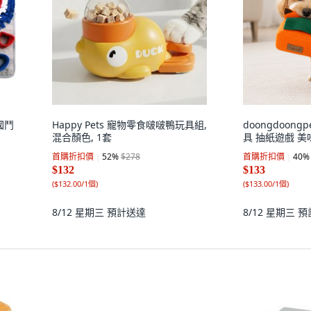
國鬥
Happy Pets 寵物零食啵啵鴨玩具組,
doongdoon
混合顏色, 1套
具 抽紙遊戲 美味
首購折扣價
52
%
$278
首購折扣價
40
%
$132
$133
(
$132.00/1個
)
(
$133.00/1個
)
8/12 星期三
預計送達
8/12 星期三
預