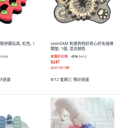
拼圖玩具, 紅色, 1
soonZAM 刺激狗狗好奇心的毛絨嗅
聞墊, 1個, 混合顏色
$264
首購折扣價
40
%
$412
$247
(
$247.00/1個
)
計送達
8/12 星期三
預計送達