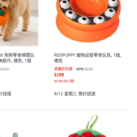
gpet 狗狗零食嗅聞玩
REDPUPPY 寵物益智零食玩具, 1個,
紙巾, 橘色, 1個
橘色
$223
首購折扣價
40
%
$330
$198
(
$198.00/1個
)
計送達
8/12 星期三
預計送達