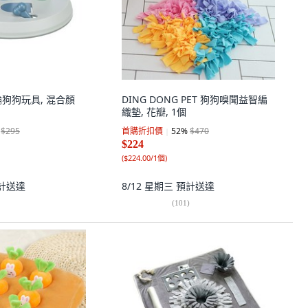
滾輪狗狗玩具, 混合顏
DING DONG PET 狗狗嗅聞益智編
織墊, 花瓣, 1個
$295
首購折扣價
52
%
$470
$224
(
$224.00/1個
)
計送達
8/12 星期三
預計送達
(
101
)