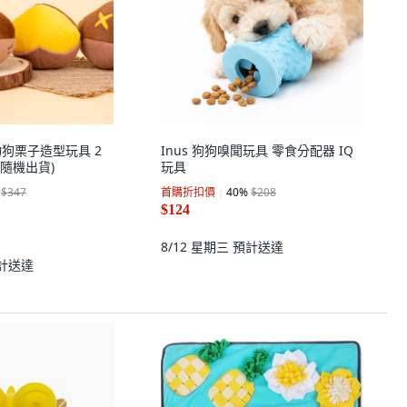
寵物狗栗子造型玩具 2
Inus 狗狗嗅聞玩具 零食分配器 IQ
色(隨機出貨)
玩具
$347
首購折扣價
40
%
$208
$124
8/12 星期三
預計送達
計送達