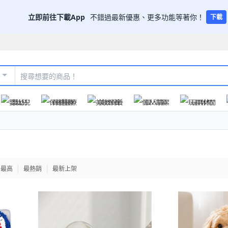
立即前往下載App
不錯過最新優惠、更多功能等著你！
下載
嬰幼兒
保健醫療
美妝保養
個人清潔
玩具休閒
格最高
最熱銷
最新上架