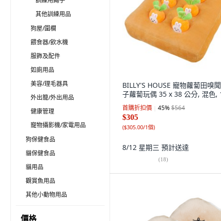
訓練用繩子
其他訓練用品
狗屋/圍欄
餵食器/飲水機
服飾及配件
如廁用品
美容/理毛器具
BILLY'S HOUSE 寵物蘿蔔田嗅
子蘿蔔玩偶 35 x 38 公分, 混色,
外出籠/外出用品
首購折扣價
45
%
$564
健康管理
$305
寵物攝影機/家電用品
(
$305.00/1個
)
狗保健食品
8/12 星期三
預計送達
貓保健食品
(
18
)
貓用品
觀賞魚用品
其他小動物用品
價格