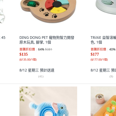
 45
DING DONG PET 寵物狗智力開發
TRiXiE 益智
原木玩具, 腳掌, 1個
色, 1個
首購折扣價
64
%
$381
首購折扣價
40
%
$135
$177
(
$135.00/1個
)
(
$177.00/1個
)
8/12 星期三
預計送達
8/12 星期三
預
(
41
)
(
9
)