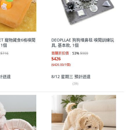
 PET 寵物藏食6格嗅聞
DEOPLLAE 狗狗埋鼻毯 嗅聞訓練玩
 1個
具, 基本款, 1個
$716
首購折扣價
53
%
$909
$426
(
$426.00/1個
)
計送達
8/12 星期三
預計送達
(
39
)