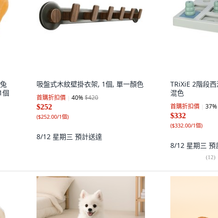
聞兔
吸盤式木紋壁掛衣架, 1個, 單一顏色
TRiXiE 2階段
 1個
混色
首購折扣價
40
%
$420
首購折扣價
37
%
$252
$332
(
$252.00/1個
)
(
$332.00/1個
)
8/12 星期三
預計送達
8/12 星期三
預
(
12
)