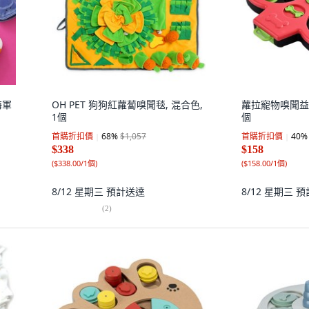
海軍
OH PET 狗狗紅蘿蔔嗅聞毯, 混合色,
蘿拉寵物嗅聞益智
1個
個
首購折扣價
68
%
$1,057
首購折扣價
40
%
$338
$158
(
$338.00/1個
)
(
$158.00/1個
)
8/12 星期三
預計送達
8/12 星期三
預
(
2
)