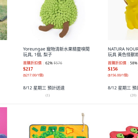
Yoreungae 寵物清新水果精靈嗅聞
NATURA NO
玩具, 1個, 梨子
玩具 黃色怪獸款,
首購折扣價
62
%
$576
首購折扣價
58
%
$217
$156
(
$217.00/1個
)
(
$156.00/1個
)
8/12 星期三
預計送達
8/12 星期三
預
(
1
)
(
20
)