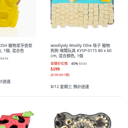
URISH 寵物潔牙造型
woollyoly Woolly Ollie 毯子 寵物
 1個, 混合色
狗狗 嗅聞玩具 KYSP-0115 80 x 60
cm, 混合顏色, 1個
$376
首購折扣價
40
%
$333
$199
(
$199.00/1個
)
計送達
8/12 星期三
預計送達