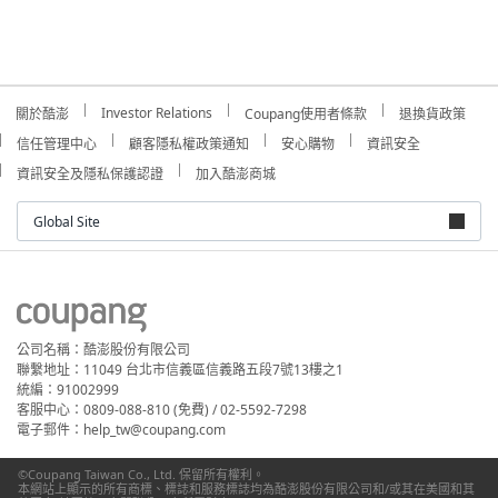
Investor Relations
關於酷澎
Coupang使用者條款
退換貨政策
信任管理中心
顧客隱私權政策通知
安心購物
資訊安全
資訊安全及隱私保護認證
加入酷澎商城
Global Site
公司名稱：酷澎股份有限公司
聯繫地址：11049 台北市信義區信義路五段7號13樓之1
統編：91002999
客服中心：0809-088-810 (免費) / 02-5592-7298
電子郵件：help_tw@coupang.com
©Coupang Taiwan Co., Ltd. 保留所有權利。
本網站上顯示的所有商標、標誌和服務標誌均為酷澎股份有限公司和/或其在美國和其