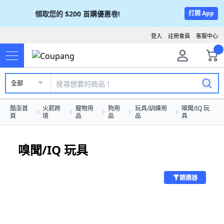
領取您的
$200
首購優惠卷!
打開 App
登入
註冊會員
客服中心
全部
酷澎首
火箭跨
寵物用
狗用
玩具/訓練用
嗅聞/IQ 玩
頁
境
品
品
品
具
嗅聞/IQ 玩具
篩選器