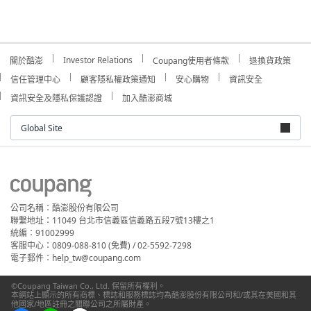
Investor Relations
關於酷澎
Coupang使用者條款
退換貨政策
信任管理中心
顧客隱私權政策通知
安心購物
資訊安全
資訊安全及隱私保護認證
加入酷澎商城
Global Site
公司名稱：酷澎股份有限公司
聯繫地址：11049 台北市信義區信義路五段7號13樓之1
統編：91002999
客服中心：0809-088-810 (免費) / 02-5592-7298
電子郵件：help_tw@coupang.com
©Coupang Taiwan Co., Ltd. 保留所有權利。
本網站上顯示的所有商標、標誌和服務標誌均為酷澎股份有限公司和/或其在美國和其
他國家/地區註冊之關聯公司之所屬財產。