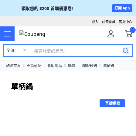
領取您的
$200
首購優惠卷!
打開 App
登入
註冊會員
客服中心
全部
酷澎首頁
火箭速配
餐廚用品
鍋具
湯鍋/砂鍋
單柄鍋
單柄鍋
篩選器