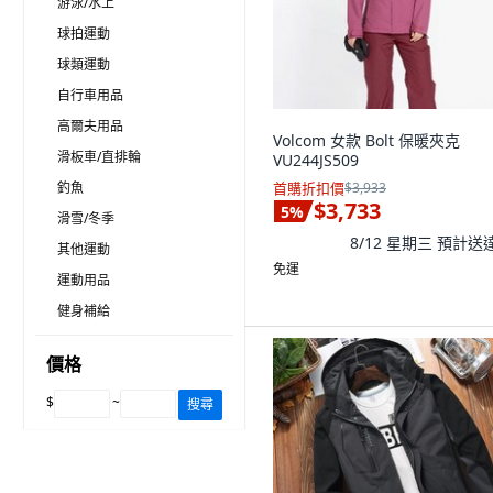
游泳/水上
球拍運動
球類運動
自行車用品
高爾夫用品
Volcom 女款 Bolt 保暖夾克
滑板車/直排輪
VU244JS509
釣魚
首購折扣價
$3,933
$3,733
5
%
滑雪/冬季
8/12 星期三
預計送
其他運動
免運
運動用品
健身補給
價格
$
~
搜尋