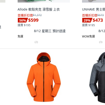
Allode 軟殼夾克 滑雪服 上衣
UNHAVE 男
首購折扣價
$1,372
首購折扣價
$673
$599
$473
56
%
29
%
運費 $195
運費 $195
達
8/12 星期三
預計送達
8/
免運
WOW免運
(
2
)
(
3
)