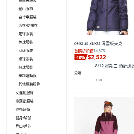
高爾夫服裝
登山服飾
自行車服裝
泳衣/防曬衣
足球服裝
棒球服裝
celsIus ZERO 滑雪板夾克
羽球服裝
首購折扣價
$4,875
$2,522
48
%
桌球服裝
8/12 星期三
預計送
網球服裝
免運
舞蹈運動服
(
10
)
其他運動服飾
女運動服飾
童運動服裝
運動鞋類
健身/瑜珈
登山/戶外