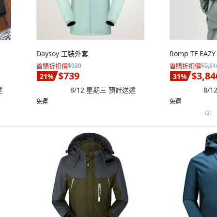
Daysoy 工裝外套
Romp TF EA
首購折扣價
$939
首購折扣價
$5,61
$739
$3,84
21
%
31
%
達
8/12 星期三
預計送達
8/
免運
免運
(
2
)