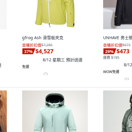
gfrog Ash 滑雪板夾克
UNHAVE 男
首購折扣價
$7,286
首購折扣價
$673
$4,527
$473
37
%
29
%
運費 $195
8/12 星期三
預計送達
8/
達
免運
WOW免運
(
7
)
(
1
)