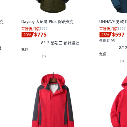
夾克
Daysoy 大尺碼 Plus 保暖夾克
UNHAVE 男款 
首購折扣價
$975
首購折扣價
$797
$775
$597
20
%
25
%
運費 $195
8/12 星期三
預計送達
達
8/
免運
免運
(
1
)
(
5
)