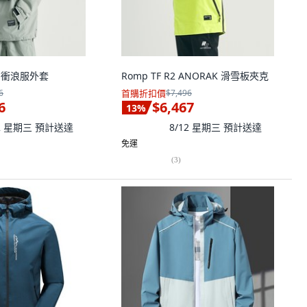
ZY 衝浪服外套
Romp TF R2 ANORAK 滑雪板夾克
6
首購折扣價
$7,496
6
$6,467
13
%
12 星期三
預計送達
8/12 星期三
預計送達
免運
(
3
)