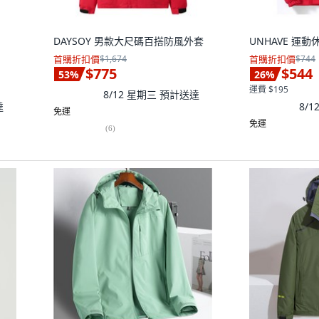
DAYSOY 男款大尺碼百搭防風外套
UNHAVE 運
首購折扣價
$1,674
首購折扣價
$744
$775
$544
53
%
26
%
運費 $195
8/12 星期三
預計送達
達
8/
免運
免運
(
6
)