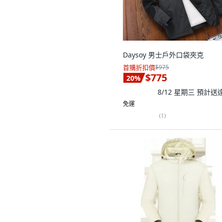
Daysoy 男士戶外口袋夾克
首購折扣價
$975
$775
20
%
8/12 星期三
預計送
免運
(
1
)