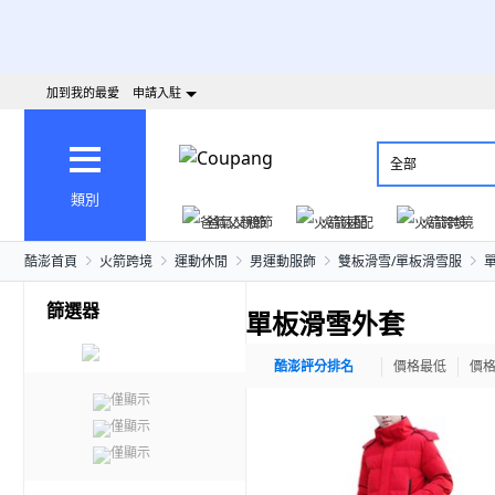
加到我的最愛
申請入駐
全部
類別
爸氣父親節
火箭速配
火箭跨境
酷澎首頁
火箭跨境
運動休閒
男運動服飾
雙板滑雪/單板滑雪服
篩選器
單板滑雪外套
酷澎評分排名
價格最低
價
僅顯示
僅顯示
僅顯示