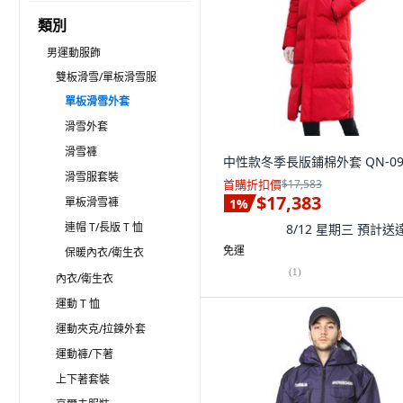
類別
男運動服飾
雙板滑雪/單板滑雪服
單板滑雪外套
滑雪外套
滑雪褲
中性款冬季長版鋪棉外套 QN-09
滑雪服套裝
首購折扣價
$17,583
$17,383
單板滑雪褲
1
%
連帽 T/長版 T 恤
8/12 星期三
預計送
免運
保暖內衣/衛生衣
(
1
)
內衣/衛生衣
運動 T 恤
運動夾克/拉鍊外套
運動褲/下著
上下著套裝