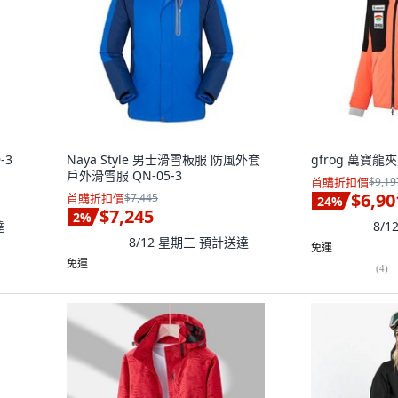
-3
Naya Style 男士滑雪板服 防風外套
gfrog 萬寶龍
戶外滑雪服 QN-05-3
首購折扣價
$9,19
$6,90
首購折扣價
$7,445
24
%
$7,245
2
%
達
8/
8/12 星期三
預計送達
免運
免運
(
4
)