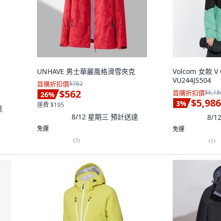
UNHAVE 男士華麗風格滑雪夾克
Volcom 女款 V
VU244JS504
首購折扣價
$762
$562
首購折扣價
$6,18
26
%
$5,986
3
%
運費 $195
達
8/12 星期三
預計送達
8/
免運
免運
(
3
)
(
1
)