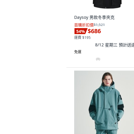
Daysoy 男款冬季夾克
首購折扣價
$1,521
$686
54
%
運費 $195
8/12 星期三
預計送
免運
(
8
)