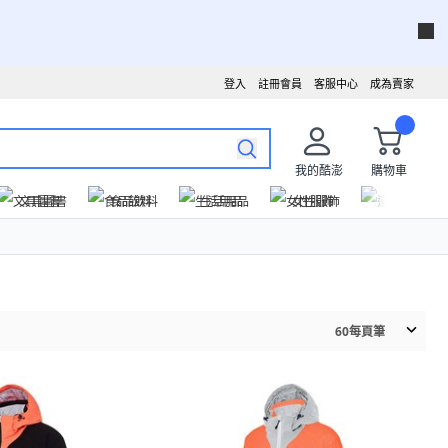
登入
註冊會員
客服中心
成為賣家
我的酷澎
購物車
文具圖書
食品飲料
生活用品
女性服飾
運動戶外
60
每頁筆