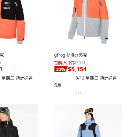
夾克
gfrog Miller夾克
7
首購折扣價
$7,591
1
$5,154
32
%
12 星期三
預計送達
8/12 星期三
預計送達
免運
(
3
)