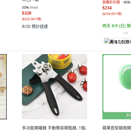
首購折扣價
40
%
50
%
$640
$234
$320
(
$234.00/1個
)
(
$320.00/1個
)
明天 8/9 (日)
預
8/20
預計送達
(
1
)
满 $1,500 再
多功能開罐器 手動簡易開瓶器, 1個,
蘋果造型磁吸開