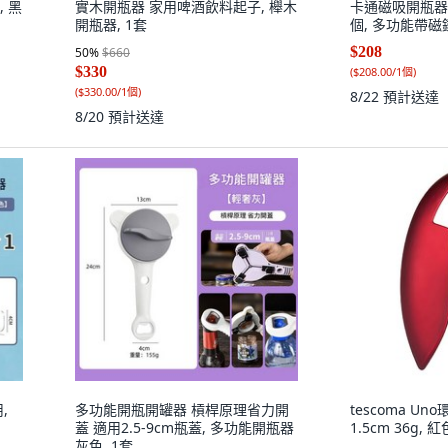
 黑
實木開瓶器 家用啤酒飲料起子, 櫸木
卡通磁吸開瓶器 
開瓶器, 1套
個, 多功能帶磁
$208
50
%
$660
$330
(
$208.00/1個
)
(
$330.00/1個
)
8/22
預計送達
8/20
預計送達
,
多功能開瓶開罐器 槓桿原理省力開
tescoma Uno
蓋 適用2.5-9cm瓶蓋, 多功能開瓶器
1.5cm 36g, 紅
灰色, 1套