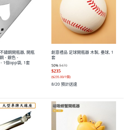
不鏽鋼開瓶器, 開瓶
創意禮品 足球開瓶器 木製, 壘球, 1
 - 銀色 -
套
m - 1個opp袋, 1套
50
%
$470
$235
(
$235.00/1個
)
8/20
預計送達