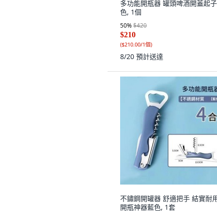
多功能開瓶器 罐頭啤酒開蓋起子,
色, 1個
50
%
$420
$210
(
$210.00/1個
)
8/20
預計送達
不鏽鋼開罐器 舒適把手 結實耐用
開瓶神器藍色, 1套