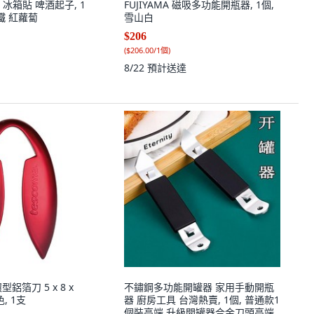
冰箱貼 啤酒起子, 1
FUJIYAMA 磁吸多功能開瓶器, 1個,
鐵 紅蘿蔔
雪山白
$206
(
$206.00/1個
)
8/22
預計送達
環型鋁箔刀 5 x 8 x
不鏽鋼多功能開罐器 家用手動開瓶
色, 1支
器 廚房工具 台灣熱賣, 1個, 普通款1
個裝高端,升級開罐器合金刀頭高端