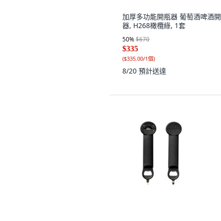
加厚多功能開瓶器 葡萄酒啤酒
器, H268橄欖綠, 1套
50
%
$670
$335
(
$335.00/1個
)
8/20
預計送達