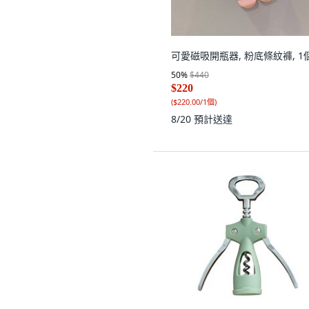
可愛磁吸開瓶器, 粉底條紋褲, 1
50
%
$440
$220
(
$220.00/1個
)
8/20
預計送達