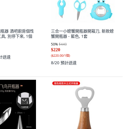
開瓶器 酒吧廚房個性
三合一小螃蟹開瓶器開箱刀, 新款螃
具, 別停下來, 1個
蟹開瓶器 - 藍色, 1套
50
%
$440
$220
(
$220.00/1個
)
計送達
8/20
預計送達