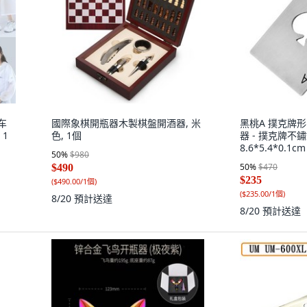
车
國際象棋開瓶器木製棋盤開酒器, 米
黑桃A 撲克牌形
1
色, 1個
器 - 撲克牌不鏽鋼
8.6*5.4*0.1c
50
%
$980
50
%
$470
$490
$235
(
$490.00/1個
)
(
$235.00/1個
)
8/20
預計送達
8/20
預計送達