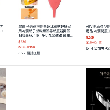
刀,
超值 卡通磁吸開瓶器冰箱貼趣味家
ABV 瓶蓋造型
 1
用啤酒起子塑料起蓋器起瓶器開蓋
用品 啤酒開瓶工
副廠商品, 1個, 多功能帶磁鐵 紅蘿
$230
蔔
$230
(
$230.00/1個
)
(
$230.00/1個
)
8/14 星期五
預
8/22
預計送達