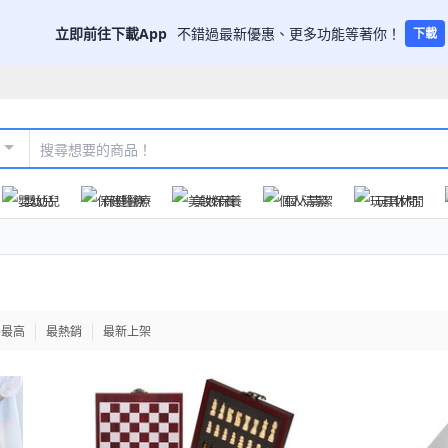
立即前往下載App
不錯過最新優惠、更多功能等著你！
下載
嬰幼兒
保健醫療
美妝保養
個人清潔
玩具休閒
格最高
最熱銷
最新上架