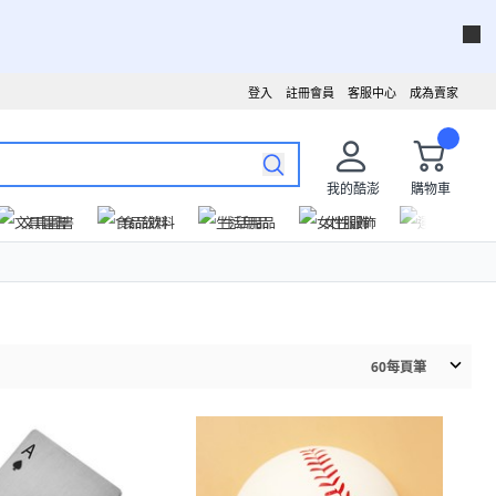
登入
註冊會員
客服中心
成為賣家
我的酷澎
購物車
文具圖書
食品飲料
生活用品
女性服飾
運動戶外
60
每頁筆