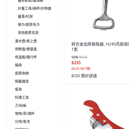
藝術壁貼/擋油板
計量工具/磅秤/計時器
蓋罩/托架
餐巾/廚房毛巾
其他廚房百貨
濾水壺/桌上壺
鋅合金加厚啟瓶器, H245亮鉻袋
1套
保鮮盒/便當盒
保溫瓶/隨行杯
50
%
$470
$235
鍋具
(
$235.00/1個
)
廚房收納
8/20
預計送達
碗盤器皿
餐具
料理工具
刀/砧板
咖啡/茶/酒杯
日用/免洗