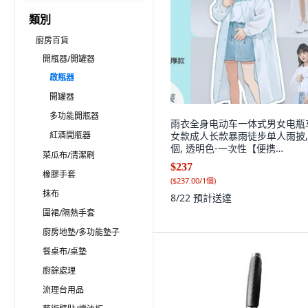
類別
廚房百貨
開瓶器/開罐器
啟瓶器
開罐器
多功能開瓶器
雨衣全身电动车一体式男女电瓶
紅酒開瓶器
女款成人长款暴雨徒步单人雨披, 
個, 透明色-一次性【便携
菜瓜布/清潔刷
式】,XXL【身高170-180】
$237
橡膠手套
(
$237.00/1個
)
抹布
8/22
預計送達
圍裙/隔熱手套
廚房地墊/多功能墊子
餐桌布/桌墊
廚餘處理
流理台用品