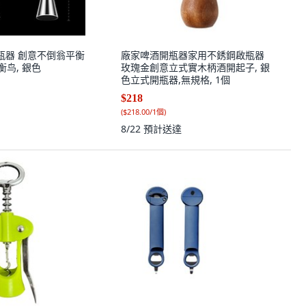
開瓶器 創意不倒翁平衡
廠家啤酒開瓶器家用不銹鋼啟瓶器
平衡鸟, 銀色
玫瑰金創意立式實木柄酒開起子, 銀
色立式開瓶器,無規格, 1個
$218
(
$218.00/1個
)
8/22
預計送達