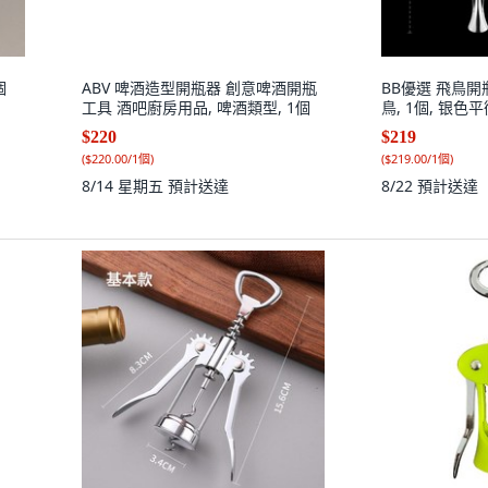
個
ABV 啤酒造型開瓶器 創意啤酒開瓶
BB優選 飛鳥
工具 酒吧廚房用品, 啤酒類型, 1個
鳥, 1個, 银色
$220
$219
(
$220.00/1個
)
(
$219.00/1個
)
8/14 星期五
預計送達
8/22
預計送達