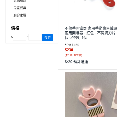
烘焙用品
兒童餐具
廚房家電
價格
不傷手開罐器 家用手動簡易罐頭
兩用開罐器 - 紅色 - 不鏽鋼刀片 -
$
~
個 oPP袋, 1個
搜尋
50
%
$460
$230
(
$230.00/1個
)
8/20
預計送達