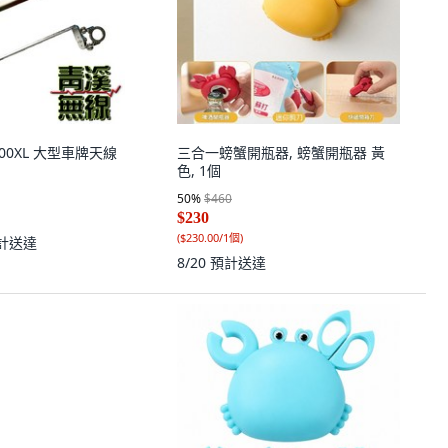
00XL 大型車牌天線
三合一螃蟹開瓶器, 螃蟹開瓶器 黃
色, 1個
50
%
$460
$230
(
$230.00/1個
)
計送達
8/20
預計送達