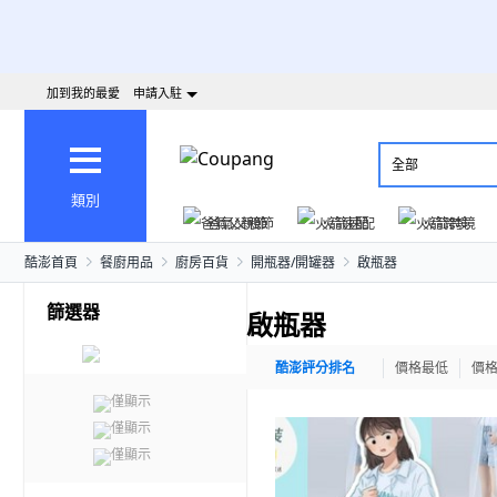
加到我的最愛
申請入駐
全部
類別
爸氣父親節
火箭速配
火箭跨境
酷澎首頁
餐廚用品
廚房百貨
開瓶器/開罐器
啟瓶器
篩選器
啟瓶器
酷澎評分排名
價格最低
價
僅顯示
僅顯示
僅顯示