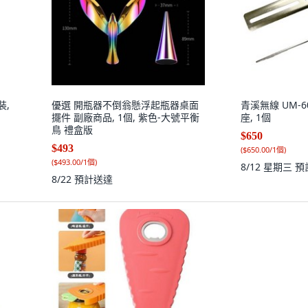
裝,
優選 開瓶器不倒翁懸浮起瓶器桌面
青溪無線 UM-6
擺件 副廠商品, 1個, 紫色-大號平衡
座, 1個
鳥 禮盒版
$650
$493
(
$650.00/1個
)
(
$493.00/1個
)
8/12 星期三
預
8/22
預計送達