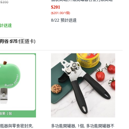
$390
$201
(
$201.00/1個
)
8/22
預計送達
計送達
省 $75 (王道卡)
瓶器與零食密封夾,
多功能開罐器, 1個, 多功能開罐器不