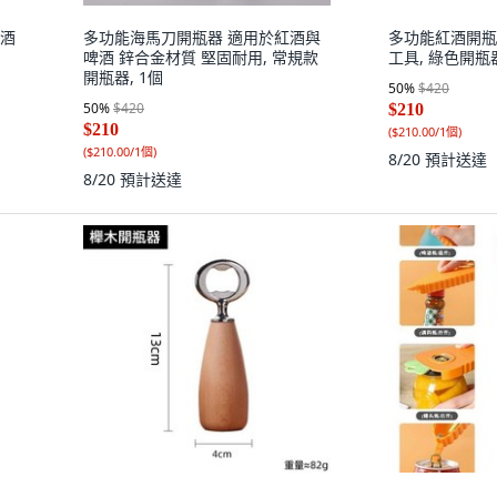
開酒
多功能海馬刀開瓶器 適用於紅酒與
多功能紅酒開瓶
啤酒 鋅合金材質 堅固耐用, 常規款
工具, 綠色開瓶器
開瓶器, 1個
50
%
$420
50
%
$420
$210
$210
(
$210.00/1個
)
(
$210.00/1個
)
8/20
預計送達
8/20
預計送達