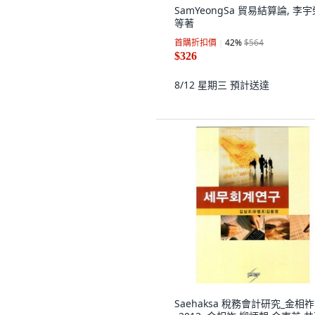
SamYeongSa 貿易結算論, 李宇
等著
首購折扣價
42
%
$564
$326
8/12 星期三
預計送達
Saehaksa 稅務會計研究_金相祚