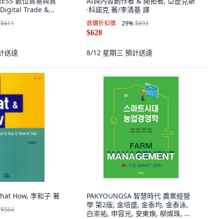
 PRESS 數位貿易與貿
AI與內容創作者 & 開拓者, 亞歷克斯
ital Trade &
·科諾克 著/李清基 譯
 Trade Payment, 平
$611
首購折扣價
29
%
$893
$628
計送達
8/12 星期三
預計送達
hat How, 李和子 著
PAKYOUNGSA 智慧時代 農業經營
學 第2版, 金培盛, 金泰均, 金泰泳,
$564
白崇祐, 申容光, 安東煥, 柳燦珠, 鄭