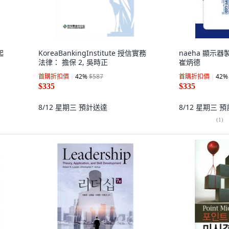
起
KoreaBankingInstitute 授信實務
naeha 顯示
法律： 擔保 2, 吳時正
崔炳德
首購折扣價
42
%
$587
首購折扣價
42
%
$335
$335
8/12 星期三
預計送達
8/12 星期三
預
(
1
)