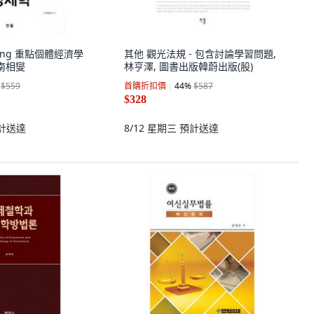
ishing 重點個體經濟學
其他 觀光法規 - 包含討論學習問題,
 南相燮
林亨澤, 圖書出版韓蔚出版(股)
$559
首購折扣價
44
%
$587
$328
計送達
8/12 星期三
預計送達