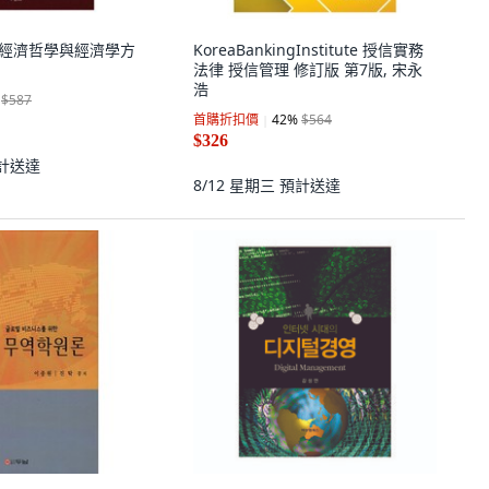
SA 經濟哲學與經濟學方
KoreaBankingInstitute 授信實務
法律 授信管理 修訂版 第7版, 宋永
浩
$587
首購折扣價
42
%
$564
$326
計送達
8/12 星期三
預計送達