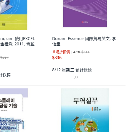
hungram 使用EXCEL
Dunam Essence 國際貿易英文, 李
金桂洙_2011, 青藍,
信圭
首購折扣價
45
%
$611
$587
$336
8/12 星期三
預計送達
計送達
(
1
)