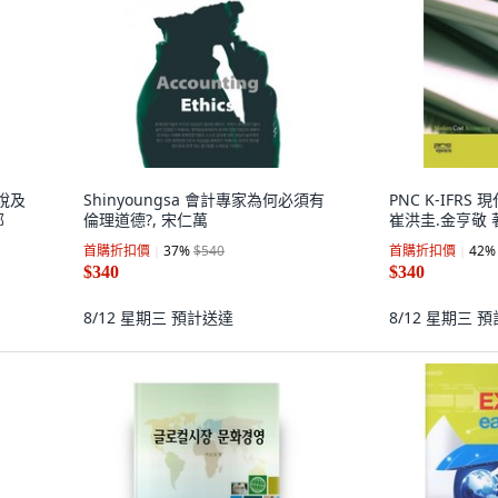
解說及
Shinyoungsa 會計專家為何必須有
PNC K-IFRS
部
倫理道德?, 宋仁萬
崔洪圭.金亨敬 
首購折扣價
37
%
$540
首購折扣價
42
%
$340
$340
8/12 星期三
預計送達
8/12 星期三
預