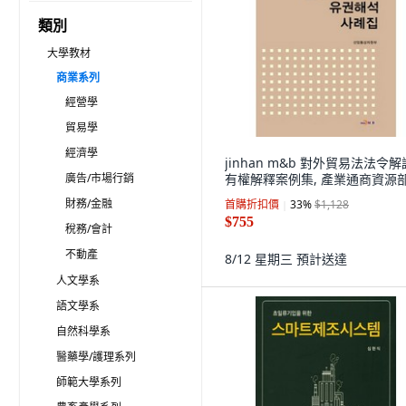
類別
大學教材
商業系列
經營學
貿易學
經濟學
jinhan m&b 對外貿易法法令
廣告/市場行銷
有權解釋案例集, 產業通商資源
財務/金融
首購折扣價
33
%
$1,128
$755
稅務/會計
不動產
8/12 星期三
預計送達
人文學系
語文學系
自然科學系
醫藥學/護理系列
師範大學系列