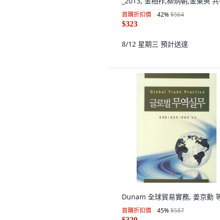
_2013, 金相祚,柳炳朝,金東英 
首購折扣價
42
%
$564
$323
8/12 星期三
預計送達
Dunam 全球貿易實務, 姜京勳 
首購折扣價
45
%
$587
$320