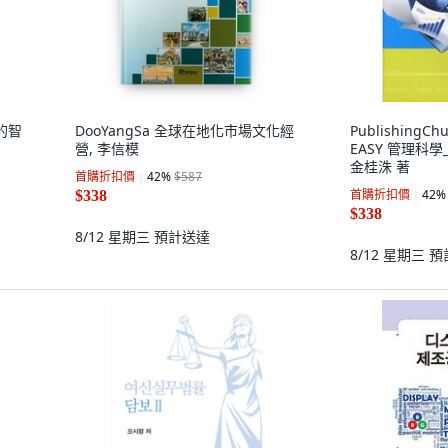
的智
DooYangSa 全球在地化市場文化經
PublishingC
營, 李信模
EASY 管理科學_
金桂洙 著
首購折扣價
42
%
$587
首購折扣價
42
%
$338
$338
8/12 星期三
預計送達
8/12 星期三
預