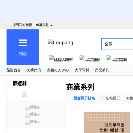
加到我的最愛
申請入駐
全部
類別
爸氣父親節
火箭速配
火箭跨境
酷澎首頁
火箭跨境
書籍/CD/DVD
大學教材
商業系列
篩選器
商業系列
酷澎評分排名
價格最低
價
僅顯示
僅顯示
僅顯示