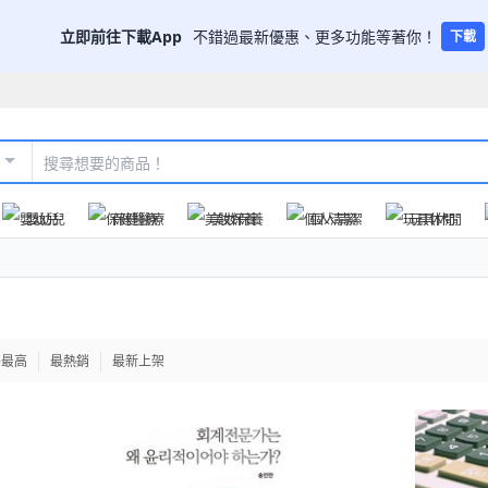
立即前往下載App
不錯過最新優惠、更多功能等著你！
下載
嬰幼兒
保健醫療
美妝保養
個人清潔
玩具休閒
格最高
最熱銷
最新上架