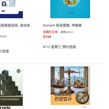
器製造製程技術, 金炫佑
Dunam 貿易實務, 申翰東
首購折扣價
45
%
$611
$587
$334
8/12 星期三
預計送達
計送達