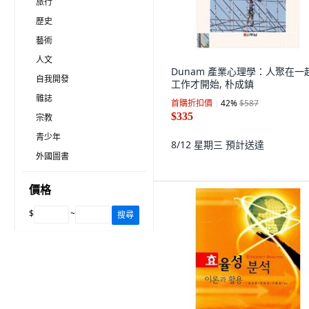
旅行
歷史
藝術
人文
Dunam 產業心理學：人聚在一
自我開發
工作才開始, 朴成鎮
雜誌
首購折扣價
42
%
$587
$335
宗教
青少年
8/12 星期三
預計送達
外國圖書
價格
$
~
搜尋