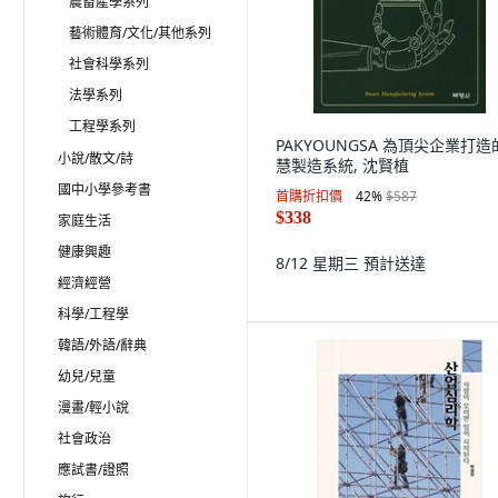
農畜產學系列
藝術體育/文化/其他系列
社會科學系列
法學系列
工程學系列
PAKYOUNGSA 為頂尖企業打造
小說/散文/詩
慧製造系統, 沈賢植
國中小學參考書
首購折扣價
42
%
$587
$338
家庭生活
健康興趣
8/12 星期三
預計送達
經濟經營
科學/工程學
韓語/外語/辭典
幼兒/兒童
漫畫/輕小說
社會政治
應試書/證照