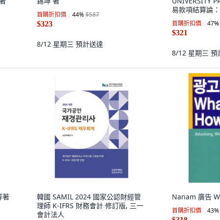
共著
錫坤 著
UNIVERSITY
易款項結算論：Dig
首購折扣價
44
%
$587
International
首購折扣價
47
%
$323
裝書
$321
8/12 星期三
預計送達
8/12 星期三
預
等著
韓國 SAMIL 2024 國家公認財經管
Nanam 廣告 W
理師 K-IFRS 財務會計 修訂版, 三一
首購折扣價
43
%
會計法人
$318