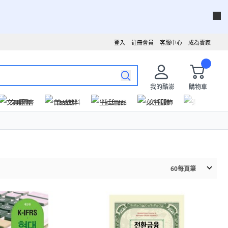
登入
註冊會員
客服中心
成為賣家
我的酷澎
購物車
文具圖書
食品飲料
生活用品
女性服飾
運動戶外
60
每頁筆