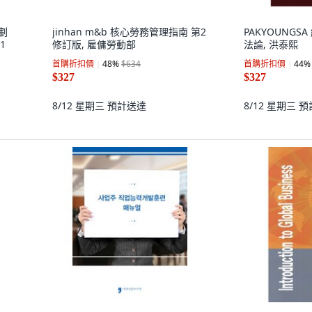
規劃
jinhan m&b 核心勞務管理指南 第2
PAKYOUNG
1
修訂版, 雇傭勞動部
法論, 洪泰熙
首購折扣價
48
%
$634
首購折扣價
44
%
$327
$327
8/12 星期三
預計送達
8/12 星期三
預