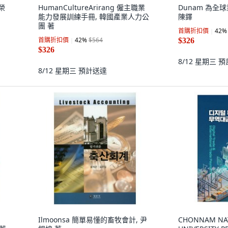
榮
HumanCultureArirang 僱主職業
Dunam 為全
能力發展訓練手冊, 韓國產業人力公
陳鐸
團 著
首購折扣價
42
%
首購折扣價
42
%
$564
$326
$326
8/12 星期三
預
8/12 星期三
預計送達
Ilmoonsa 簡單易懂的畜牧會計, 尹
CHONNAM NA