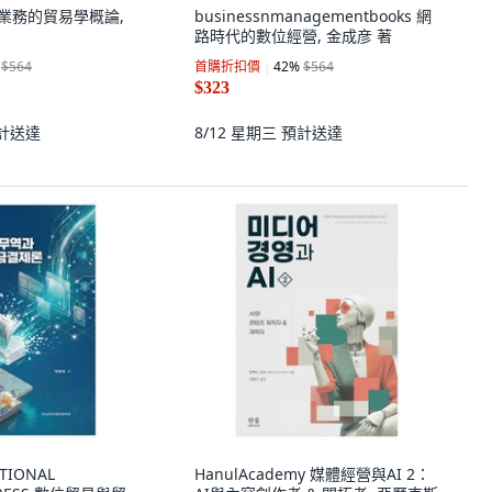
球業務的貿易學概論,
businessnmanagementbooks 網
路時代的數位經營, 金成彦 著
$564
首購折扣價
42
%
$564
$323
計送達
8/12 星期三
預計送達
TIONAL
HanulAcademy 媒體經營與AI 2：