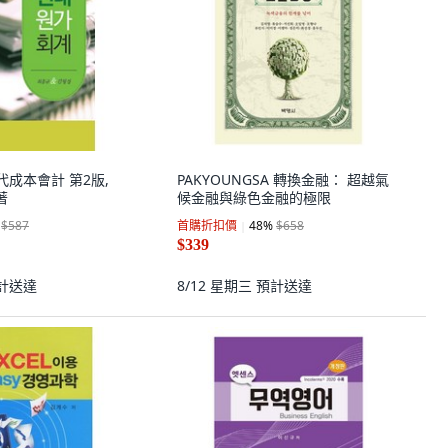
 現代成本會計 第2版,
PAKYOUNGSA 轉換金融： 超越氣
著
候金融與綠色金融的極限
$587
首購折扣價
48
%
$658
$339
計送達
8/12 星期三
預計送達