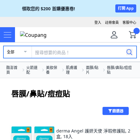
領取您的
$200
首購優惠卷!
打開 App
登入
註冊會員
客服中心
全部
酷澎首
火箭速
美妝保
肌膚護
面膜/貼
唇膜/鼻貼/痘痘
頁
配
養
理
片
貼
唇膜/鼻貼/痘痘貼
篩選器
derma Angel 護妍天使 淨瑕修護貼, 2
盒, 18入