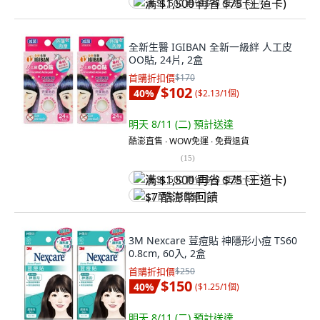
满 $1,500 再省 $75 (王道卡)
全新生醫 IGIBAN 全新一級絆 人工皮
OO貼, 24片, 2盒
首購折扣價
$170
$102
40
%
(
$2.13/1個
)
明天 8/11 (二)
預計送達
酷澎直售 ∙ WOW免運 ∙ 免費退貨
(
15
)
满 $1,500 再省 $75 (王道卡)
$7 酷澎幣回饋
3M Nexcare 荳痘貼 神隱形小痘 TS60
0.8cm, 60入, 2盒
首購折扣價
$250
$150
40
%
(
$1.25/1個
)
明天 8/11 (二)
預計送達