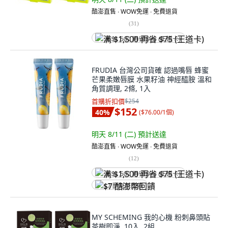
酷澎直售 ∙ WOW免運 ∙ 免費退貨
(
31
)
满 $1,500 再省 $75 (王道卡)
FRUDIA 台灣公司貨確 認過嘴唇 蜂蜜
芒果柔嫩唇膜 水果籽油 神經醯胺 溫和
角質調理, 2條, 1入
首購折扣價
$254
$152
40
%
(
$76.00/1個
)
明天 8/11 (二)
預計送達
酷澎直售 ∙ WOW免運 ∙ 免費退貨
(
12
)
满 $1,500 再省 $75 (王道卡)
$7 酷澎幣回饋
MY SCHEMING 我的心機 粉刺鼻頭貼
茶樹即淨, 10入, 2組