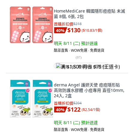
HomeMediCare 韓國隱形痘痘貼 未滅
菌 8個, 6張, 2包
首購折扣價
$218
$130
40
%
(
$10.83/1個
)
明天 8/11 (二)
預計送達
酷澎直售 ∙ WOW免運 ∙ 免費退貨
(
97
)
满 $1,500 再省 $75 (王道卡)
derma Angel 護妍天使 痘痘隱形貼
高效防護水膠體 小痘專用 直徑10mm,
24入, 2盒
首購折扣價
$204
$122
40
%
(
$2.54/1個
)
明天 8/11 (二)
預計送達
酷澎直售 ∙ WOW免運 ∙ 免費退貨