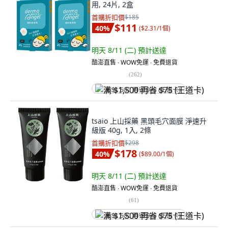
用, 24片, 2盒
首購折扣價
$185
$111
40
%
(
$2.31/1個
)
明天 8/11 (二)
預計送達
酷澎直售 ∙ WOW免運 ∙ 免費退貨
(
262
)
满 $1,500 再省 $75 (王道卡)
tsaio 上山採藥 黑頭毛穴面膜 淨速升
級版 40g, 1入, 2條
首購折扣價
$298
$178
40
%
(
$89.00/1個
)
明天 8/11 (二)
預計送達
酷澎直售 ∙ WOW免運 ∙ 免費退貨
(
61
)
满 $1,500 再省 $75 (王道卡)