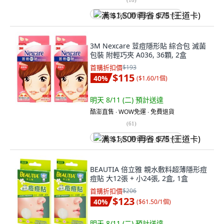
满 $1,500 再省 $75 (王道卡)
3M Nexcare 荳痘隱形貼 綜合包 滅菌
包裝 附輕巧夾 A036, 36顆, 2盒
首購折扣價
$193
$115
40
%
(
$1.60/1個
)
明天 8/11 (二)
預計送達
酷澎直售 ∙ WOW免運 ∙ 免費退貨
(
61
)
满 $1,500 再省 $75 (王道卡)
BEAUTIA 倍立雅 親水敷料超薄隱形痘
痘貼 大12張 + 小24張, 2盒, 1盒
首購折扣價
$206
$123
40
%
(
$61.50/1個
)
明天 8/11 (二)
預計送達