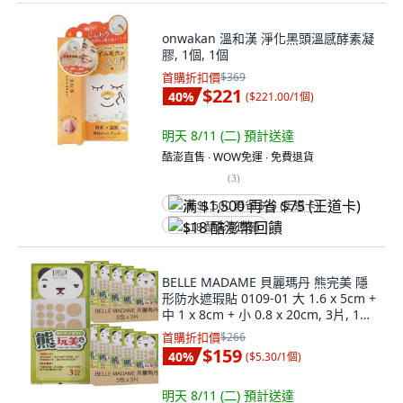
onwakan 溫和漢 淨化黑頭溫感酵素凝
膠, 1個, 1個
首購折扣價
$369
$221
40
%
(
$221.00/1個
)
明天 8/11 (二)
預計送達
酷澎直售 ∙ WOW免運 ∙ 免費退貨
(
3
)
满 $1,500 再省 $75 (王道卡)
$18 酷澎幣回饋
BELLE MADAME 貝麗瑪丹 熊完美 隱
形防水遮瑕貼 0109-01 大 1.6 x 5cm +
中 1 x 8cm + 小 0.8 x 20cm, 3片, 10
包
首購折扣價
$266
$159
40
%
(
$5.30/1個
)
明天 8/11 (二)
預計送達