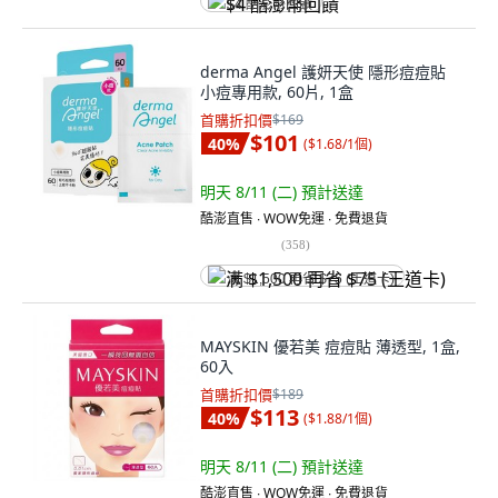
$4 酷澎幣回饋
derma Angel 護妍天使 隱形痘痘貼
小痘專用款, 60片, 1盒
首購折扣價
$169
$101
40
%
(
$1.68/1個
)
明天 8/11 (二)
預計送達
酷澎直售 ∙ WOW免運 ∙ 免費退貨
(
358
)
满 $1,500 再省 $75 (王道卡)
MAYSKIN 優若美 痘痘貼 薄透型, 1盒,
60入
首購折扣價
$189
$113
40
%
(
$1.88/1個
)
明天 8/11 (二)
預計送達
酷澎直售 ∙ WOW免運 ∙ 免費退貨