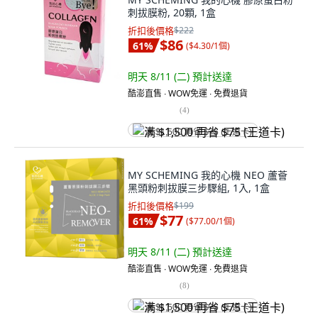
刺拔膜粉, 20顆, 1盒
折扣後價格
$222
$86
61
%
(
$4.30/1個
)
明天 8/11 (二)
預計送達
酷澎直售 ∙ WOW免運 ∙ 免費退貨
(
4
)
满 $1,500 再省 $75 (王道卡)
MY SCHEMING 我的心機 NEO 蘆薈
黑頭粉刺拔膜三步驟組, 1入, 1盒
折扣後價格
$199
$77
61
%
(
$77.00/1個
)
明天 8/11 (二)
預計送達
酷澎直售 ∙ WOW免運 ∙ 免費退貨
(
8
)
满 $1,500 再省 $75 (王道卡)