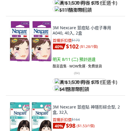
满 $1,500 再省 $75 (王道卡)
$11 酷澎幣回饋
3M Nexcare 荳痘貼 小痘子專用
A040, 40入, 2盒
首購折扣價
$170
$102
40
%
(
$1.28/1個
)
明天 8/11 (二)
預計送達
酷澎直售 ∙ WOW免運 ∙ 免費退貨
(
84
)
满 $1,500 再省 $75 (王道卡)
$4 酷澎幣回饋
3M Nexcare 荳痘貼 神隱形綜合型, 2
盒, 32入
首購折扣價
$164
$98
40
%
(
$1.53/1個
)