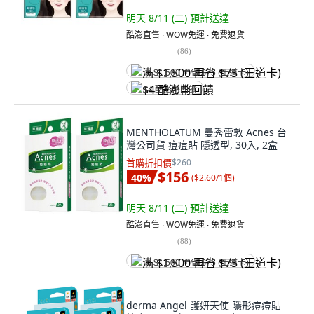
明天 8/11 (二)
預計送達
酷澎直售 ∙ WOW免運 ∙ 免費退貨
(
86
)
满 $1,500 再省 $75 (王道卡)
$4 酷澎幣回饋
MENTHOLATUM 曼秀雷敦 Acnes 台
灣公司貨 痘痘貼 隱透型, 30入, 2盒
首購折扣價
$260
$156
40
%
(
$2.60/1個
)
明天 8/11 (二)
預計送達
酷澎直售 ∙ WOW免運 ∙ 免費退貨
(
88
)
满 $1,500 再省 $75 (王道卡)
derma Angel 護妍天使 隱形痘痘貼