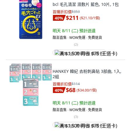
bcl 毛孔清潔 濕敷片 藍色, 10片, 1包
首購折扣價
$353
$211
40
%
(
$21.10/1個
)
明天 8/11 (二)
預計送達
酷澎直售 ∙ WOW免運 ∙ 免費退貨
(
2
)
满 $1,500 再省 $75 (王道卡)
HANKEY 韓紀 去粉刺鼻貼 3部曲, 1入,
2組
首購折扣價
$114
$68
40
%
(
$34.00/1個
)
明天 8/11 (二)
預計送達
酷澎直售 ∙ WOW免運 ∙ 免費退貨
(
3
)
满 $1,500 再省 $75 (王道卡)