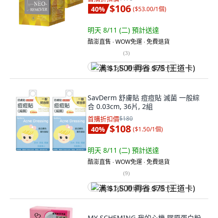
$106
40
%
(
$53.00/1個
)
明天 8/11 (二)
預計送達
酷澎直售 ∙ WOW免運 ∙ 免費退貨
(
3
)
满 $1,500 再省 $75 (王道卡)
SavDerm 舒膚貼 痘痘貼 滅菌 一般綜
合 0.03cm, 36片, 2組
首購折扣價
$180
$108
40
%
(
$1.50/1個
)
明天 8/11 (二)
預計送達
酷澎直售 ∙ WOW免運 ∙ 免費退貨
(
9
)
满 $1,500 再省 $75 (王道卡)
MY SCHEMING 我的心機 膠原蛋白粉