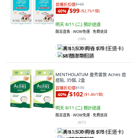
首購折扣價
$165
$99
40
%
(
$2.75/1個
)
明天 8/11 (二)
預計送達
酷澎直售 ∙ WOW免運 ∙ 免費退貨
(
188
)
满 $1,500 再省 $75 (王道卡)
$8 酷澎幣回饋
MENTHOLATUM 曼秀雷敦 Acnes 痘
痘貼, 35個, 2盒
首購折扣價
$170
$102
40
%
(
$1.46/1個
)
明天 8/11 (二)
預計送達
酷澎直售 ∙ WOW免運 ∙ 免費退貨
(
657
)
满 $1,500 再省 $75 (王道卡)