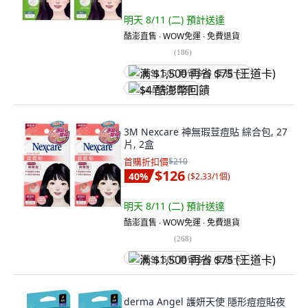
明天 8/11 (二)
預計送達
酷澎直售 ∙ WOW免運 ∙ 免費退貨
(
186
)
满 $1,500 再省 $75 (王道卡)
$4 酷澎幣回饋
3M Nexcare 神無瑕荳痘貼 綜合包, 27
片, 2盒
首購折扣價
$210
$126
40
%
(
$2.33/1個
)
明天 8/11 (二)
預計送達
酷澎直售 ∙ WOW免運 ∙ 免費退貨
(
268
)
满 $1,500 再省 $75 (王道卡)
derma Angel 護妍天使 隱形痘痘貼夜