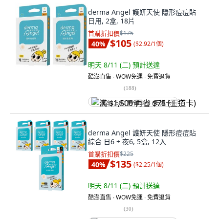
derma Angel 護妍天使 隱形痘痘貼
日用, 2盒, 18片
首購折扣價
$175
$105
40
%
(
$2.92/1個
)
明天 8/11 (二)
預計送達
酷澎直售 ∙ WOW免運 ∙ 免費退貨
(
188
)
满 $1,500 再省 $75 (王道卡)
derma Angel 護妍天使 隱形痘痘貼
綜合 日6 + 夜6, 5盒, 12入
首購折扣價
$225
$135
40
%
(
$2.25/1個
)
明天 8/11 (二)
預計送達
酷澎直售 ∙ WOW免運 ∙ 免費退貨
(
30
)