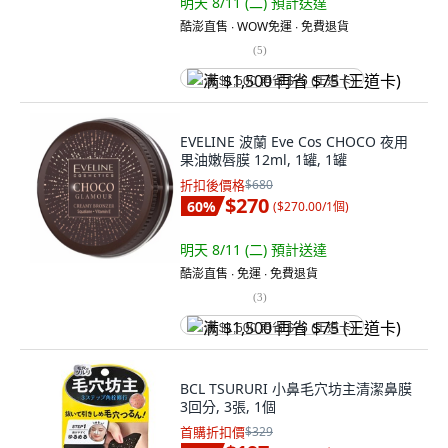
明天 8/11 (二)
預計送達
酷澎直售 ∙ WOW免運 ∙ 免費退貨
(
5
)
满 $1,500 再省 $75 (王道卡)
EVELINE 波蘭 Eve Cos CHOCO 夜用
果油嫩唇膜 12ml, 1罐, 1罐
折扣後價格
$680
$270
60
%
(
$270.00/1個
)
明天 8/11 (二)
預計送達
酷澎直售 ∙ 免運 ∙ 免費退貨
(
3
)
满 $1,500 再省 $75 (王道卡)
BCL TSURURI 小鼻毛穴坊主清潔鼻膜
3回分, 3張, 1個
首購折扣價
$329