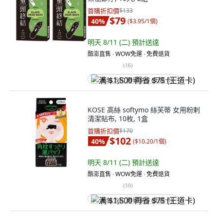
首購折扣價
$133
$79
40
%
(
$3.95/1個
)
明天 8/11 (二)
預計送達
酷澎直售 ∙ WOW免運 ∙ 免費退貨
(
16
)
满 $1,500 再省 $75 (王道卡)
KOSE 高絲 softymo 絲芙蒂 女用粉剌
清潔貼布, 10枚, 1盒
首購折扣價
$170
$102
40
%
(
$10.20/1個
)
明天 8/11 (二)
預計送達
酷澎直售 ∙ WOW免運 ∙ 免費退貨
(
10
)
满 $1,500 再省 $75 (王道卡)