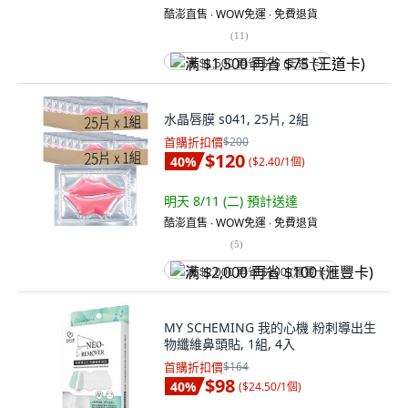
酷澎直售 ∙ WOW免運 ∙ 免費退貨
(
11
)
满 $1,500 再省 $75 (王道卡)
水晶唇膜 s041, 25片, 2組
首購折扣價
$200
$120
40
%
(
$2.40/1個
)
明天 8/11 (二)
預計送達
酷澎直售 ∙ WOW免運 ∙ 免費退貨
(
5
)
满 $2,000 再省 $100 (滙豐卡)
MY SCHEMING 我的心機 粉刺導出生
物纖維鼻頭貼, 1組, 4入
首購折扣價
$164
$98
40
%
(
$24.50/1個
)