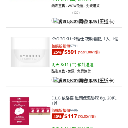
酷澎直售 ∙ WOW免運 ∙ 免費退貨
(
122
)
满 $1,500 再省 $75 (王道卡)
KYOGOKU 卡雅仕 夜晚唇膜, 1入, 1個
首購折扣價
$791
$591
25
%
(
$591.00/1個
)
明天 8/11 (二)
預計送達
酷澎直售 ∙ 免運 ∙ 免費退貨
满 $1,500 再省 $75 (王道卡)
E.L.G 依洛嘉 滋潤保濕唇膜 8g, 20包,
1片
首購折扣價
$195
$117
40
%
(
$5.85/1個
)