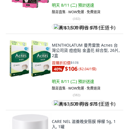
明天 8/11 (二)
預計送達
酷澎直售 ∙ WOW免運 ∙ 免費退貨
(
102
)
满 $1,500 再省 $75 (王道卡)
MENTHOLATUM 曼秀雷敦 Acnes 台
灣公司貨 痘痘貼 金盞花 綜合型, 26片,
2盒
首購折扣價
$178
$106
40
%
(
$2.04/1個
)
明天 8/11 (二)
預計送達
酷澎直售 ∙ WOW免運 ∙ 免費退貨
(
592
)
满 $1,500 再省 $75 (王道卡)
CARE NEL 滋養晚安唇膜 檸檬 5g, 1
入, 1罐