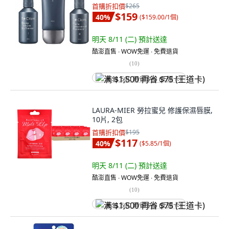
首購折扣價
$265
$159
40
%
(
$159.00/1個
)
明天 8/11 (二)
預計送達
酷澎直售 ∙ WOW免運 ∙ 免費退貨
(
10
)
满 $1,500 再省 $75 (王道卡)
LAURA-MIER 勞拉蜜兒 修護保濕唇膜,
10片, 2包
首購折扣價
$195
$117
40
%
(
$5.85/1個
)
明天 8/11 (二)
預計送達
酷澎直售 ∙ WOW免運 ∙ 免費退貨
(
10
)
满 $1,500 再省 $75 (王道卡)