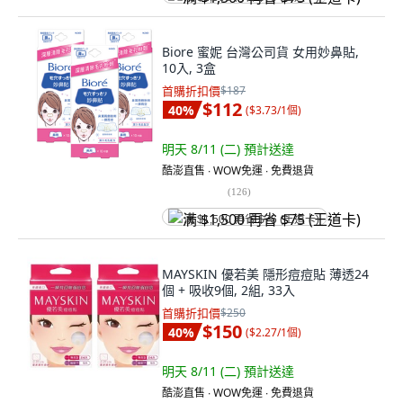
Biore 蜜妮 台灣公司貨 女用妙鼻貼,
10入, 3盒
首購折扣價
$187
$112
40
%
(
$3.73/1個
)
明天 8/11 (二)
預計送達
酷澎直售 ∙ WOW免運 ∙ 免費退貨
(
126
)
满 $1,500 再省 $75 (王道卡)
MAYSKIN 優若美 隱形痘痘貼 薄透24
個 + 吸收9個, 2組, 33入
首購折扣價
$250
$150
40
%
(
$2.27/1個
)
明天 8/11 (二)
預計送達
酷澎直售 ∙ WOW免運 ∙ 免費退貨