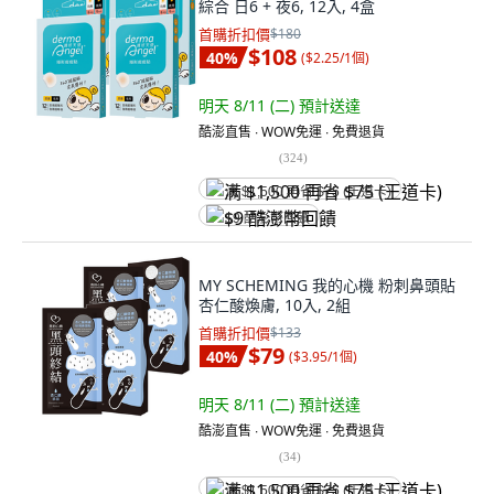
綜合 日6 + 夜6, 12入, 4盒
首購折扣價
$180
$108
40
%
(
$2.25/1個
)
明天 8/11 (二)
預計送達
酷澎直售 ∙ WOW免運 ∙ 免費退貨
(
324
)
满 $1,500 再省 $75 (王道卡)
$9 酷澎幣回饋
MY SCHEMING 我的心機 粉刺鼻頭貼
杏仁酸煥膚, 10入, 2組
首購折扣價
$133
$79
40
%
(
$3.95/1個
)
明天 8/11 (二)
預計送達
酷澎直售 ∙ WOW免運 ∙ 免費退貨
(
34
)
满 $1,500 再省 $75 (王道卡)