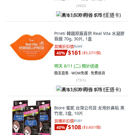
(
1822
)
满 $1,500 再省 $75 (王道卡)
Prreti 韓國原廠直供 Real Vita 水凝膠
唇膜 70g, 30片, 1盒
首購折扣價
$269
$161
40
%
(
$5.37/1個
)
明天 8/11 (二)
預計送達
酷澎直售 ∙ WOW免運 ∙ 免費退貨
(
7311
)
满 $1,500 再省 $75 (王道卡)
Biore 蜜妮 台灣公司貨 女用妙鼻貼 黑
竹炭, 3盒, 10片
首購折扣價
$181
$108
40
%
(
$3.60/1個
)