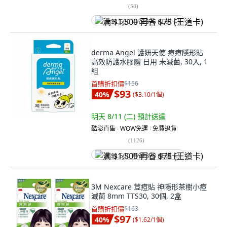
(
58
)
满 $1,500 再省 $75 (王道卡)
derma Angel 護妍天使 痘痘隱形貼
高效防護水膠體 日用 未滅菌, 30入, 1
組
首購折扣價
$156
$93
40
%
(
$3.10/1個
)
明天 8/11 (二)
預計送達
酷澎直售 ∙ WOW免運 ∙ 免費退貨
(
1126
)
满 $1,500 再省 $75 (王道卡)
3M Nexcare 荳痘貼 神隱形茶樹小痘
滅菌 8mm TTS30, 30個, 2盒
首購折扣價
$163
$97
40
%
(
$1.62/1個
)