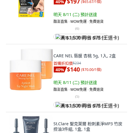
$197
40
%
(
$65.67/1個
)
明天 8/11 (二)
預計送達
酷澎直售 ∙ WOW免運 ∙ 免費退貨
(
6
)
满 $1,500 再省 $75 (王道卡)
CARE NEL 唇膜 杏桃 5g, 1入, 2盒
首購折扣價
$234
$140
40
%
(
$70.00/1個
)
明天 8/11 (二)
預計送達
酷澎直售 ∙ WOW免運 ∙ 免費退貨
(
5
)
满 $1,500 再省 $75 (王道卡)
St.Clare 聖克萊爾 粉刺素淨MP3 竹炭
控油3件組, 1盒, 1盒