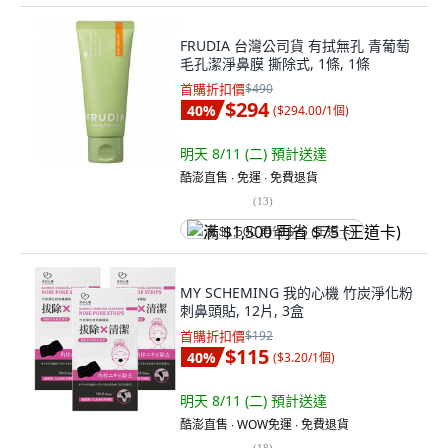
FRUDIA 台灣公司貨 有拭無孔 青葡萄
毛孔潔淨鼻膜 撕除式, 1條, 1條
首購折扣價
$490
$294
40
%
(
$294.00/1個
)
明天 8/11 (二)
預計送達
酷澎直售 ∙ 免運 ∙ 免費退貨
(
13
)
满 $1,500 再省 $75 (王道卡)
MY SCHEMING 我的心機 竹炭淨化粉
刺鼻頭貼, 12片, 3盒
首購折扣價
$192
$115
40
%
(
$3.20/1個
)
明天 8/11 (二)
預計送達
酷澎直售 ∙ WOW免運 ∙ 免費退貨
(
18
)