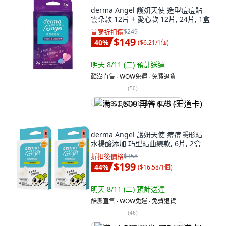
derma Angel 護妍天使 造型痘痘貼
雲朵款 12片 + 愛心款 12片, 24片, 1盒
首購折扣價
$249
$149
40
%
(
$6.21/1個
)
明天 8/11 (二)
預計送達
酷澎直售 ∙ WOW免運 ∙ 免費退貨
(
50
)
满 $1,500 再省 $75 (王道卡)
derma Angel 護妍天使 痘痘隱形貼
水楊酸添加 巧型貼曲線款, 6片, 2盒
折扣後價格
$358
$199
44
%
(
$16.58/1個
)
明天 8/11 (二)
預計送達
酷澎直售 ∙ WOW免運 ∙ 免費退貨
(
46
)