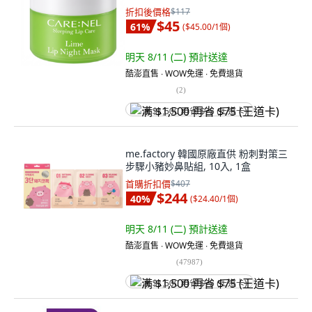
折扣後價格
$117
$45
61
%
(
$45.00/1個
)
明天 8/11 (二)
預計送達
酷澎直售 ∙ WOW免運 ∙ 免費退貨
(
2
)
满 $1,500 再省 $75 (王道卡)
me.factory 韓國原廠直供 粉刺對策三
步驟小豬妙鼻貼組, 10入, 1盒
首購折扣價
$407
$244
40
%
(
$24.40/1個
)
明天 8/11 (二)
預計送達
酷澎直售 ∙ WOW免運 ∙ 免費退貨
(
47987
)
满 $1,500 再省 $75 (王道卡)