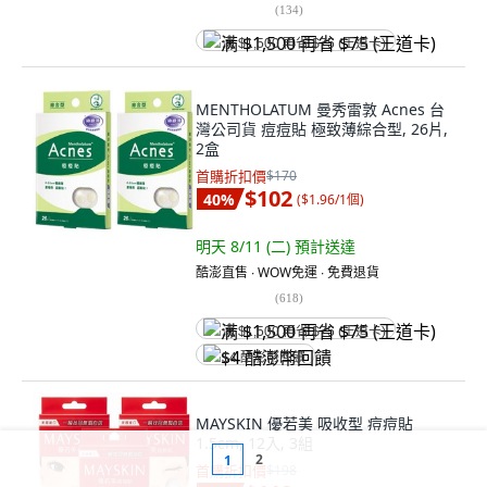
(
134
)
满 $1,500 再省 $75 (王道卡)
MENTHOLATUM 曼秀雷敦 Acnes 台
灣公司貨 痘痘貼 極致薄綜合型, 26片,
2盒
首購折扣價
$170
$102
40
%
(
$1.96/1個
)
明天 8/11 (二)
預計送達
酷澎直售 ∙ WOW免運 ∙ 免費退貨
(
618
)
满 $1,500 再省 $75 (王道卡)
$4 酷澎幣回饋
MAYSKIN 優若美 吸收型 痘痘貼
1.5cm, 12入, 3組
2
1
首購折扣價
$198