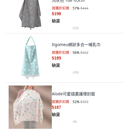
河灰色 108*65cm
首購折扣價
57
%
$444
$190
缺貨
(
13
)
Itgomeu網狀多合一哺乳巾
首購折扣價
56
%
$432
$189
缺貨
(
10
)
Alode可愛插畫護理封面
首購折扣價
52
%
$393
$187
缺貨
(
4
)