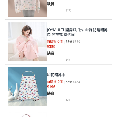
缺貨
(
21
)
JOYMULTI 開襟鈕扣式 圓領 防曬哺乳
巾 開放式 莫代爾
首購折扣價
35
%
$559
$359
缺貨
(
4
)
印花哺乳巾
首購折扣價
56
%
$454
$196
缺貨
(
2
)