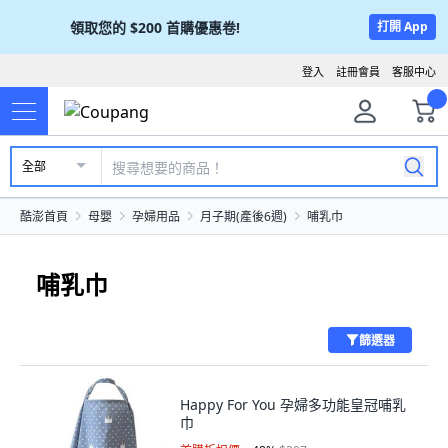
領取您的
$200
首購優惠卷!
打開 App
登入
註冊會員
客服中心
全部
酷澎首頁
母嬰
孕婦用品
月子期(產後6週)
哺乳巾
哺乳巾
篩選器
Happy For You 孕婦多功能皇冠哺乳
巾