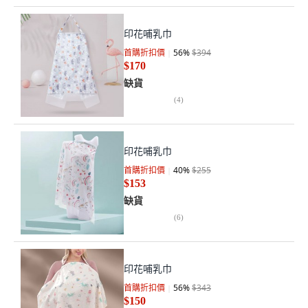
印花哺乳巾
首購折扣價
56
%
$394
$170
缺貨
(
4
)
印花哺乳巾
首購折扣價
40
%
$255
$153
缺貨
(
6
)
印花哺乳巾
首購折扣價
56
%
$343
$150