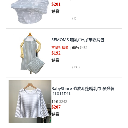
$201
缺貨
(
1
)
SEMOMS 哺乳巾+尿布收納包
首購折扣價
60
%
$481
$192
缺貨
(
133
)
BabyShare 條紋斗篷哺乳巾 孕婦裝
J1L011D1L
14
%
$242
$207
缺貨