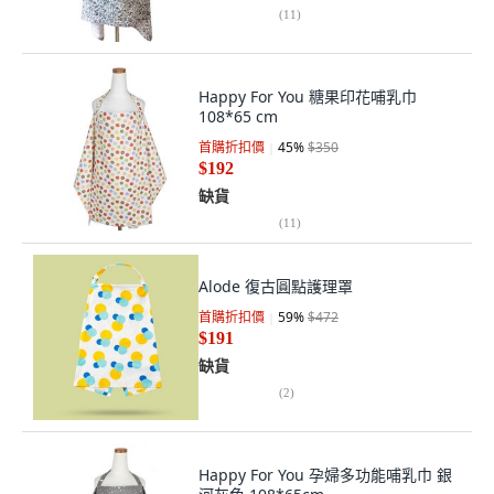
(
11
)
Happy For You 糖果印花哺乳巾
108*65 cm
首購折扣價
45
%
$350
$192
缺貨
(
11
)
Alode 復古圓點護理罩
首購折扣價
59
%
$472
$191
缺貨
(
2
)
Happy For You 孕婦多功能哺乳巾 銀