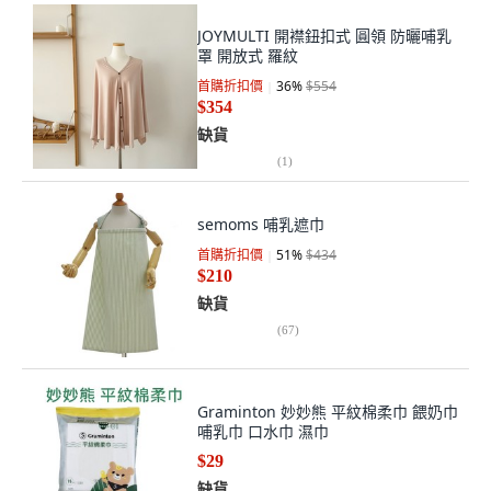
JOYMULTI 開襟鈕扣式 圓領 防曬哺乳
罩 開放式 羅紋
首購折扣價
36
%
$554
$354
缺貨
(
1
)
semoms 哺乳遮巾
首購折扣價
51
%
$434
$210
缺貨
(
67
)
Graminton 妙妙熊 平紋棉柔巾 餵奶巾
哺乳巾 口水巾 濕巾
$29
缺貨