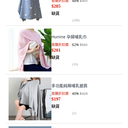
首購折扣價
48
%
$397
$205
缺貨
(
109
)
Hunine 孕婦哺乳巾
首購折扣價
62
%
$541
$201
缺貨
(
10
)
多功能純棉哺乳披肩
首購折扣價
40
%
$329
$197
缺貨
(
2
)