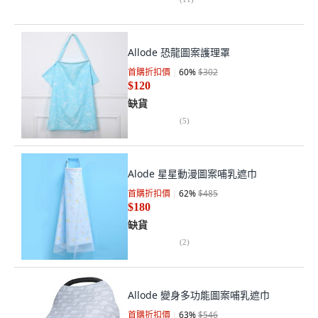
Allode 恐龍圖案護理罩
首購折扣價
60
%
$302
$120
缺貨
(
5
)
Alode 星星動漫圖案哺乳遮巾
首購折扣價
62
%
$485
$180
缺貨
(
2
)
Allode 變身多功能圖案哺乳遮巾
首購折扣價
63
%
$546