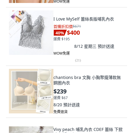
WOW免運
I Love MySelf 蕾絲長版哺乳內衣
首購折扣價
$671
$400
40
%
運費 $195
8/12 星期三
預計送達
WOW免運
(
21
)
chantions bra 文胸 小胸聚攏薄款無
鋼圈內衣
$239
運費 $67
8/20
預計送達
免費退貨
Vivy peach 哺乳內衣 CDEF 蕾絲 下掀