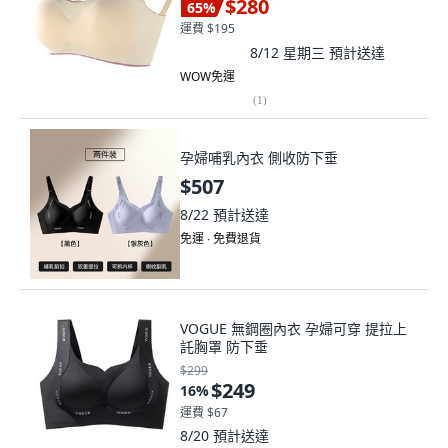
$280
65
%
運費 $195
8/12 星期三
預計送達
WOW免運
(
1
)
孕婦哺乳內衣 側收防下垂
$507
8/22
預計送達
免運 ∙ 免費退貨
VOGUE 無鋼圈內衣 孕婦可穿 提拉上
託胸罩 防下垂
$299
$249
16
%
運費 $67
8/20
預計送達