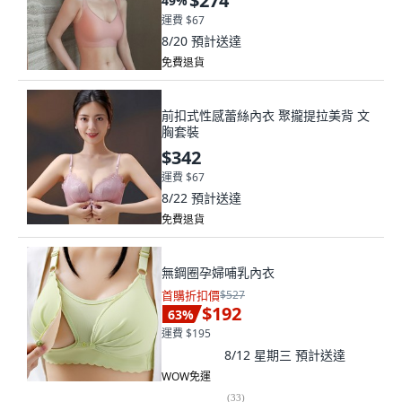
$274
49
%
運費 $67
8/20
預計送達
免費退貨
前扣式性感蕾絲內衣 聚攏提拉美背 文
胸套裝
$342
運費 $67
8/22
預計送達
免費退貨
無鋼圈孕婦哺乳內衣
首購折扣價
$527
$192
63
%
運費 $195
8/12 星期三
預計送達
WOW免運
(
33
)