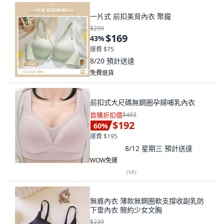
一片式 前扣美背內衣 聚攏
$299
$169
43
%
運費 $75
8/20
預計送達
免費退貨
前扣式大尺碼無鋼圈孕婦哺乳內衣
首購折扣價
$483
$192
60
%
運費 $195
8/12 星期三
預計送達
WOW免運
(
68
)
無痕內衣 薄款無鋼圈軟支撐收副乳防
下垂內衣 簡約少女文胸
$239