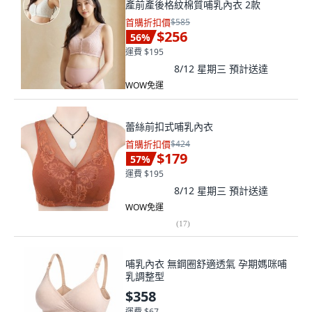
產前產後格紋棉質哺乳內衣 2款
首購折扣價
$585
$256
56
%
運費 $195
8/12 星期三
預計送達
WOW免運
蕾絲前扣式哺乳內衣
首購折扣價
$424
$179
57
%
運費 $195
8/12 星期三
預計送達
WOW免運
(
17
)
哺乳內衣 無鋼圈舒適透氣 孕期媽咪哺
乳調整型
$358
運費 $67