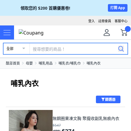
領取您的
$200
首購優惠卷!
打開 App
登入
註冊會員
客服中心
全部
酷澎首頁
母嬰
哺乳用品
哺乳衣/哺乳巾
哺乳內衣
哺乳內衣
篩選器
無鋼圈果凍文胸 聚攏收副乳無痕內衣
$547