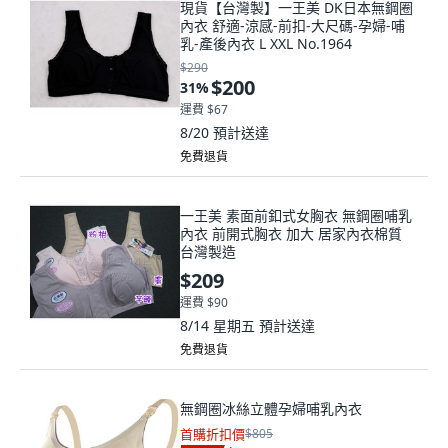
現貨【台灣製】一王美 DK日本無鋼圈
內衣 舒適-涼感-前扣-大尺碼-孕婦-哺
乳-產後內衣 L XXL No.1964
$290
$200
31
%
運費 $67
8/20
預計送達
免費退貨
一王美 素面前釦式女胸衣 無鋼圈哺乳
內衣 前開式胸衣 加大 居家內衣棉質
台灣製造
$209
運費 $90
8/14 星期五
預計送達
免費退貨
無鋼圈冰絲立體孕婦哺乳內衣
首購折扣價
$805