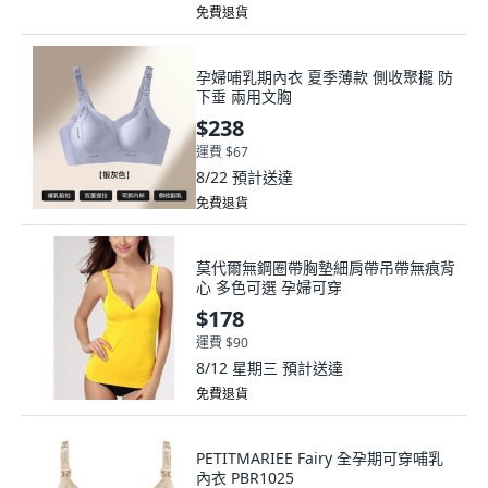
免費退貨
孕婦哺乳期內衣 夏季薄款 側收聚攏 防
下垂 兩用文胸
$238
運費 $67
8/22
預計送達
免費退貨
莫代爾無鋼圈帶胸墊細肩帶吊帶無痕背
心 多色可選 孕婦可穿
$178
運費 $90
8/12 星期三
預計送達
免費退貨
PETITMARIEE Fairy 全孕期可穿哺乳
內衣 PBR1025