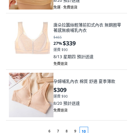
8/20
預計送達
免運 ∙ 免費退貨
唐朵拉蠶絲輕薄前扣式內衣 無鋼圈零
著感無痕哺乳內衣
$465
$339
27
%
運費 $90
8/13 星期四
預計送達
免費退貨
孕婦哺乳內衣 棉質 舒適 夏季薄款
$309
運費 $90
8/20
預計送達
免費退貨
6
7
8
9
10