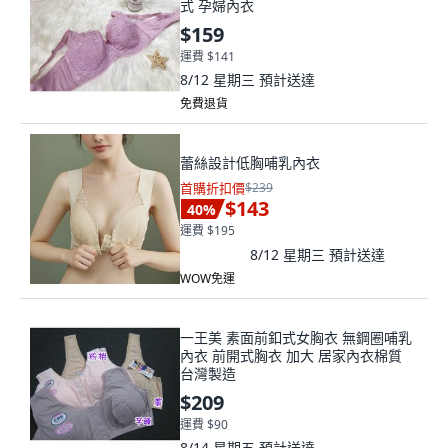
式 孕婦內衣
$159
運費 $141
8/12 星期三
預計送達
免費退貨
蕾絲設計低胸哺乳內衣
首購折扣價
$239
$143
40
%
運費 $195
8/12 星期三
預計送達
WOW免運
一王美 素面前釦式女胸衣 無鋼圈哺乳
內衣 前開式胸衣 加大 居家內衣棉質
台灣製造
$209
運費 $90
8/14 星期五
預計送達