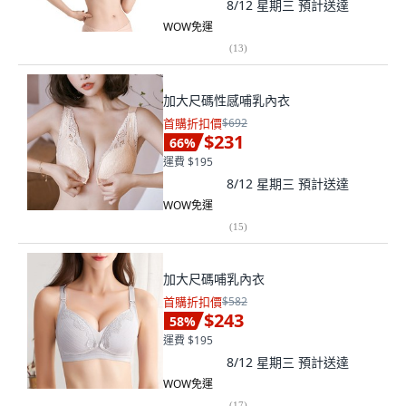
8/12 星期三
預計送達
WOW免運
(
13
)
加大尺碼性感哺乳內衣
首購折扣價
$692
$231
66
%
運費 $195
8/12 星期三
預計送達
WOW免運
(
15
)
加大尺碼哺乳內衣
首購折扣價
$582
$243
58
%
運費 $195
8/12 星期三
預計送達
WOW免運
(
17
)