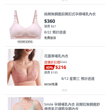
純棉無鋼圈前開扣式孕婦哺乳內衣
$360
運費 $67
8/22
預計送達
免費退貨
花圖案哺乳內衣
首購折扣價
$360
$216
40
%
運費 $195
8/12 星期三
預計送達
WOW免運
(
11
)
Smile 孕婦哺乳內衣 前開扣無鋼圈舒
適透氣可調節孕期內衣