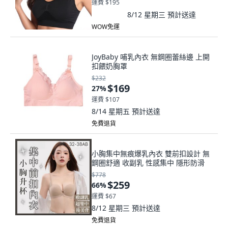
運費 $195
8/12 星期三
預計送達
WOW免運
JoyBaby 哺乳內衣 無鋼圈蕾絲邊 上開
扣餵奶胸罩
$232
$169
27
%
運費 $107
8/14 星期五
預計送達
免費退貨
小胸集中無痕爆乳內衣 雙前扣設計 無
鋼圈舒適 收副乳 性感集中 隱形防滑
$778
$259
66
%
運費 $67
8/12 星期三
預計送達
免費退貨