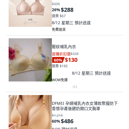
$390
$288
26
%
運費 $67
8/12 星期三
預計送達
免費退貨
壓紋哺乳內衣
首購折扣價
$328
$130
60
%
運費 $195
8/12 星期三
預計送達
WOW免運
(
1
)
DFMEI 孕婦哺乳內衣女薄款聚攏防下
垂懷孕產後餵奶開口文胸罩
$1,216
$486
60
%