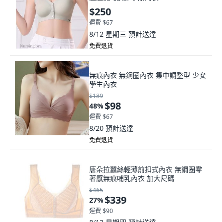
$250
運費 $67
8/12 星期三
預計送達
免費退貨
無痕內衣 無鋼圈內衣 集中調整型 少女
學生內衣
$189
$98
48
%
運費 $67
8/20
預計送達
免費退貨
唐朵拉蠶絲輕薄前扣式內衣 無鋼圈零
著感無痕哺乳內衣 加大尺碼
$465
$339
27
%
運費 $90