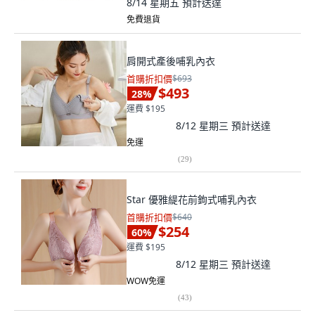
8/14 星期五
預計送達
免費退貨
肩開式產後哺乳內衣
首購折扣價
$693
$493
28
%
運費 $195
8/12 星期三
預計送達
免運
(
29
)
Star 優雅緹花前鉤式哺乳內衣
首購折扣價
$640
$254
60
%
運費 $195
8/12 星期三
預計送達
WOW免運
(
43
)