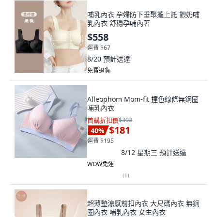
哺乳內衣 孕婦防下垂聚攏上託 餵奶哺
乳內衣 舒穩孕哺內著
$558
運費 $67
8/20
預計送達
免費退貨
Alleophom Mom-fit 撞色線條無鋼圈
哺乳內衣
首購折扣價
$302
$181
40
%
運費 $195
8/12 星期三
預計送達
WOW免運
(
1
)
超薄墊涼感前扣內衣 大尺碼內衣 無鋼
圈內衣 哺乳內衣 女生內衣