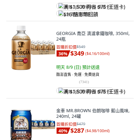
满 $1,500 再省 $75 (王道卡)
$16 酷澎幣回饋
GEORGIA 喬亞 滴濾拿鐵咖啡, 350ml,
24瓶
首購折扣價
$549
$349
36
%
(
$4.16/100ml
)
明天 8/9 (日)
預計送達
酷澎直售 ∙ 免運 ∙ 免費退貨
(
7341
)
满 $1,500 再省 $75 (王道卡)
金車 MR.BROWN 伯朗咖啡 藍山風味,
240ml, 24罐
首購折扣價
$479
$287
40
%
(
$4.98/100ml
)