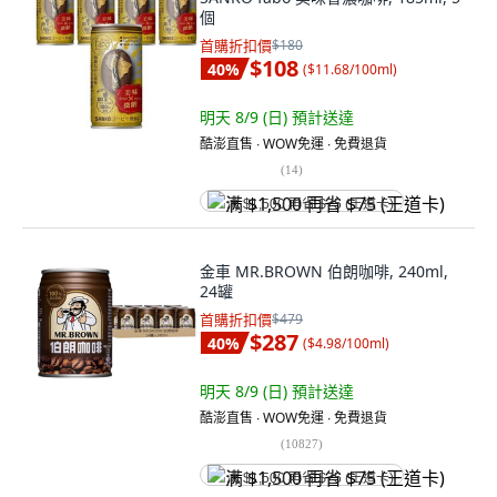
個
首購折扣價
$180
$108
40
%
(
$11.68/100ml
)
明天 8/9 (日)
預計送達
酷澎直售 ∙ WOW免運 ∙ 免費退貨
(
14
)
满 $1,500 再省 $75 (王道卡)
金車 MR.BROWN 伯朗咖啡, 240ml,
24罐
首購折扣價
$479
$287
40
%
(
$4.98/100ml
)
明天 8/9 (日)
預計送達
酷澎直售 ∙ WOW免運 ∙ 免費退貨
(
10827
)
满 $1,500 再省 $75 (王道卡)