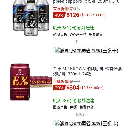
pokka sapporo 黑咖啡, 390ml, 3瓶
首購折扣價
$210
$126
40
%
(
$10.77/100ml
)
明天 8/9 (日)
預計送達
酷澎直售 ∙ WOW免運 ∙ 免費退貨
(
5
)
满 $1,500 再省 $75 (王道卡)
金車 MR.BROWN 伯朗咖啡 EX雙倍濃
烈咖啡, 330ml, 24罐
首購折扣價
$504
$304
39
%
(
$3.84/100ml
)
明天 8/9 (日)
預計送達
酷澎直售 ∙ 免運 ∙ 免費退貨
(
1692
)
满 $1,500 再省 $75 (王道卡)