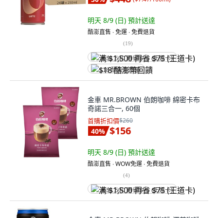
明天 8/9 (日)
預計送達
酷澎直售 ∙ 免運 ∙ 免費退貨
(
19
)
满 $1,500 再省 $75 (王道卡)
$18 酷澎幣回饋
金車 MR.BROWN 伯朗咖啡 綿密卡布
奇諾三合一, 60個
首購折扣價
$260
$156
40
%
明天 8/9 (日)
預計送達
酷澎直售 ∙ WOW免運 ∙ 免費退貨
(
4
)
满 $1,500 再省 $75 (王道卡)