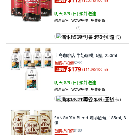
$112
40
%
(
$20.18/100ml
)
明天 8/9 (日)
預計送達
酷澎直售 ∙ WOW免運 ∙ 免費退貨
(
2
)
满 $1,500 再省 $75 (王道卡)
上島珈琲店 牛奶咖啡, 6瓶, 250ml
首購折扣價
$299
$179
40
%
(
$11.93/100ml
)
明天 8/9 (日)
預計送達
酷澎直售 ∙ WOW免運 ∙ 免費退貨
满 $1,500 再省 $75 (王道卡)
SANGARIA Blend 咖啡歐蕾, 185ml, 3
個
首購折扣價
$188