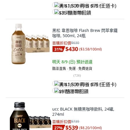
满 $1,500 再省 $75 (王道卡)
$35 酷澎幣回饋
黑松 韋恩咖啡 Flash Brew 閃萃拿鐵
咖啡, 500ml, 24瓶
首購折扣價
$630
$430
31
%
(
$3.58/100ml
)
明天 8/9 (日)
預計送達
酷澎直售 ∙ 免運 ∙ 免費退貨
(
726
)
满 $1,500 再省 $75 (王道卡)
$9 酷澎幣回饋
ucc BLACK 無糖黑咖啡飲料, 24罐,
274ml
首購折扣價
$739
$539
27
%
(
$8.20/100ml
)