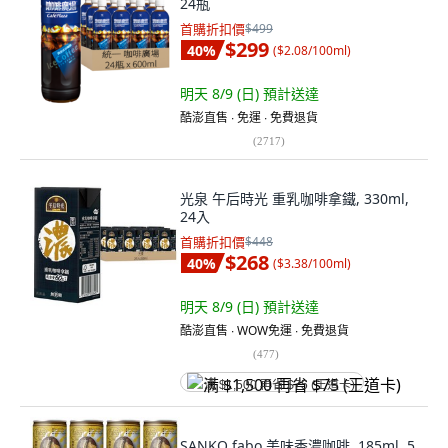
24瓶
首購折扣價
$499
$299
40
%
(
$2.08/100ml
)
明天 8/9 (日)
預計送達
酷澎直售 ∙ 免運 ∙ 免費退貨
(
2717
)
光泉 午后時光 重乳咖啡拿鐵, 330ml,
24入
首購折扣價
$448
$268
40
%
(
$3.38/100ml
)
明天 8/9 (日)
預計送達
酷澎直售 ∙ WOW免運 ∙ 免費退貨
(
477
)
满 $1,500 再省 $75 (王道卡)
SANKO fabo 美味香濃咖啡, 185ml, 5