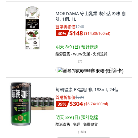
MORIYAMA 守山乳業 喫茶店の味 咖
啡, 1個, 1L
首購折扣價
$248
$148
40
%
(
$14.80/100ml
)
明天 8/9 (日)
預計送達
酷澎直售 ∙ WOW免運 ∙ 免費退貨
(
7
)
满 $1,500 再省 $75 (王道卡)
每朝健康 EX黑咖啡, 188ml, 24個
首購折扣價
$504
$304
39
%
(
$6.74/100ml
)
明天 8/9 (日)
預計送達
酷澎直售 ∙ 免運 ∙ 免費退貨
(
180
)