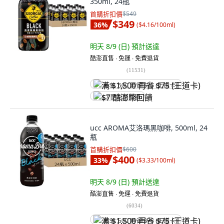
350ml, 24瓶
首購折扣價
$549
$349
36
%
(
$4.16/100ml
)
明天 8/9 (日)
預計送達
酷澎直售 ∙ 免運 ∙ 免費退貨
(
11531
)
满 $1,500 再省 $75 (王道卡)
$7 酷澎幣回饋
ucc AROMA艾洛瑪黑咖啡, 500ml, 24
瓶
首購折扣價
$600
$400
33
%
(
$3.33/100ml
)
明天 8/9 (日)
預計送達
酷澎直售 ∙ 免運 ∙ 免費退貨
(
6034
)
满 $1,500 再省 $75 (王道卡)