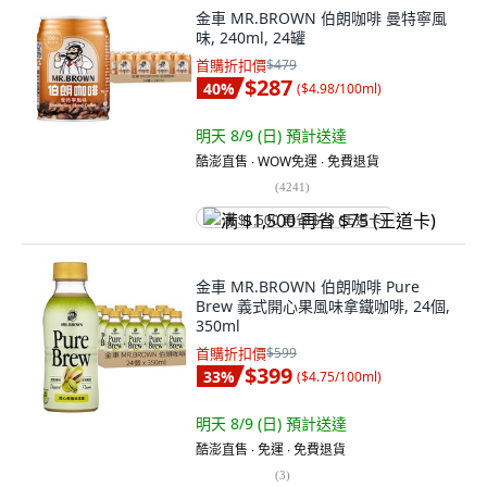
金車 MR.BROWN 伯朗咖啡 曼特寧風
味, 240ml, 24罐
首購折扣價
$479
$287
40
%
(
$4.98/100ml
)
明天 8/9 (日)
預計送達
酷澎直售 ∙ WOW免運 ∙ 免費退貨
(
4241
)
满 $1,500 再省 $75 (王道卡)
金車 MR.BROWN 伯朗咖啡 Pure
Brew 義式開心果風味拿鐵咖啡, 24個,
350ml
首購折扣價
$599
$399
33
%
(
$4.75/100ml
)
明天 8/9 (日)
預計送達
酷澎直售 ∙ 免運 ∙ 免費退貨
(
3
)