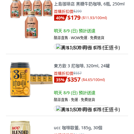
上島珈琲店 黑糖牛奶咖啡, 6瓶, 250ml
首購折扣價
$299
$179
40
%
(
$11.93/100ml
)
明天 8/9 (日)
預計送達
酷澎直售 ∙ WOW免運 ∙ 免費退貨
满 $1,500 再省 $75 (王道卡)
東方飲 3 尼咖啡, 320ml, 24罐
首購折扣價
$557
$357
35
%
(
$4.65/100ml
)
明天 8/9 (日)
預計送達
酷澎直售 ∙ 免運 ∙ 免費退貨
满 $1,500 再省 $75 (王道卡)
ucc 咖啡歐蕾, 185g, 30個