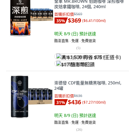
金車 MR.BROWN 伯朗咖啡 深煎咖啡
炭焙拿鐵咖啡, 24個, 240ml
首購折扣價
$569
$369
35
%
(
$6.41/100ml
)
明天 8/9 (日)
預計送達
酷澎直售 ∙ 免運 ∙ 免費退貨
(
5
)
满 $1,500 再省 $75 (王道卡)
$17 酷澎幣回饋
崇德發 CDF能量無糖黑咖啡, 250ml,
24罐
首購折扣價
$636
$436
31
%
(
$7.27/100ml
)
明天 8/9 (日)
預計送達
酷澎直售 ∙ 免運 ∙ 免費退貨
(
26
)