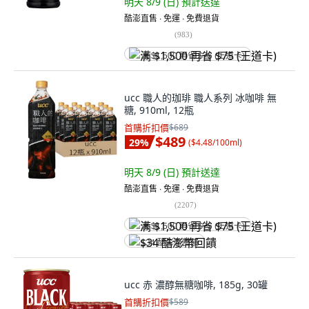
明天 8/9 (日)
預計送達
酷澎直售 ∙ 免運 ∙ 免費退貨
(
983
)
满 $1,500 再省 $75 (王道卡)
ucc 職人的珈琲 職人系列 冰咖啡 無
糖, 910ml, 12瓶
首購折扣價
$689
$489
29
%
(
$4.48/100ml
)
明天 8/9 (日)
預計送達
酷澎直售 ∙ 免運 ∙ 免費退貨
(
2207
)
满 $1,500 再省 $75 (王道卡)
$34 酷澎幣回饋
ucc 赤 濃醇無糖咖啡, 185g, 30罐
首購折扣價
$589