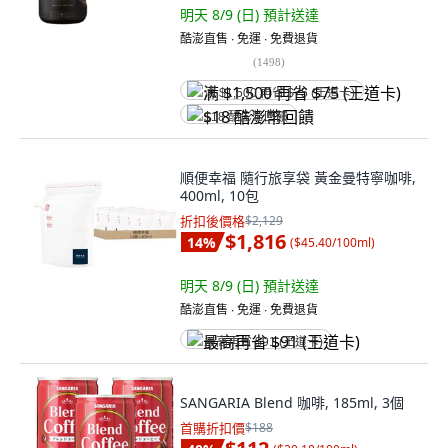
明天 8/9 (日)
預計送達
酷澎直售 ∙ 免運 ∙ 免費退貨
(
1498
)
满 $1,500 再省 $75 (王道卡)
$18 酷澎幣回饋
順便幸福 隨行旅享袋 黃金曼特寧咖啡,
400ml, 10包
折扣後價格
$2,129
$1,816
14
%
(
$45.40/100ml
)
明天 8/9 (日)
預計送達
酷澎直售 ∙ 免運 ∙ 免費退貨
最高再省 $91 (王道卡)
SANGARIA Blend 咖啡, 185ml, 3個
首購折扣價
$188