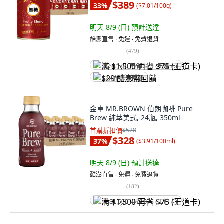
$389
33
%
(
$7.01/100g
)
明天 8/9 (日)
預計送達
酷澎直售 ∙ 免運 ∙ 免費退貨
(
479
)
满 $1,500 再省 $75 (王道卡)
$29 酷澎幣回饋
金車 MR.BROWN 伯朗咖啡 Pure
Brew 純萃美式, 24瓶, 350ml
首購折扣價
$528
$328
37
%
(
$3.91/100ml
)
明天 8/9 (日)
預計送達
酷澎直售 ∙ 免運 ∙ 免費退貨
(
182
)
满 $1,500 再省 $75 (王道卡)