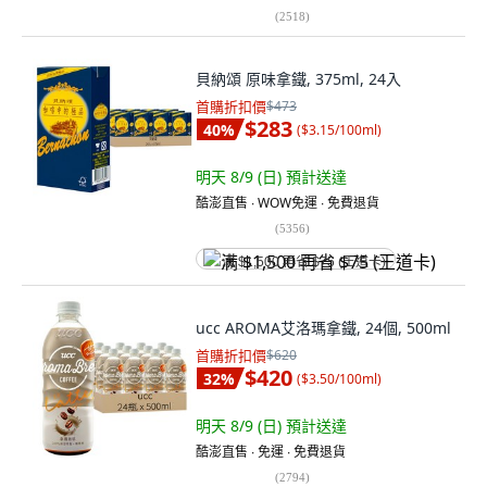
(
2518
)
貝納頌 原味拿鐵, 375ml, 24入
首購折扣價
$473
$283
40
%
(
$3.15/100ml
)
明天 8/9 (日)
預計送達
酷澎直售 ∙ WOW免運 ∙ 免費退貨
(
5356
)
满 $1,500 再省 $75 (王道卡)
ucc AROMA艾洛瑪拿鐵, 24個, 500ml
首購折扣價
$620
$420
32
%
(
$3.50/100ml
)
明天 8/9 (日)
預計送達
酷澎直售 ∙ 免運 ∙ 免費退貨
(
2794
)