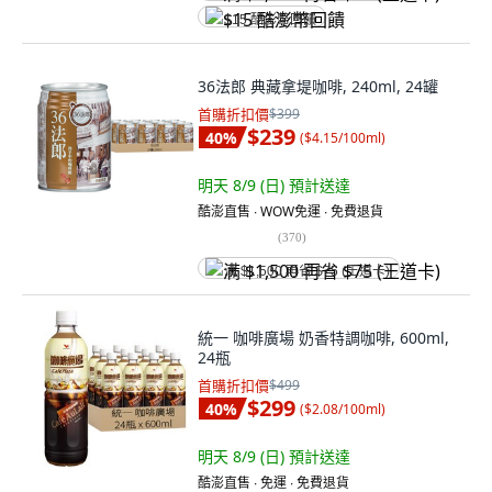
$15 酷澎幣回饋
36法郎 典藏拿堤咖啡, 240ml, 24罐
首購折扣價
$399
$239
40
%
(
$4.15/100ml
)
明天 8/9 (日)
預計送達
酷澎直售 ∙ WOW免運 ∙ 免費退貨
(
370
)
满 $1,500 再省 $75 (王道卡)
統一 咖啡廣場 奶香特調咖啡, 600ml,
24瓶
首購折扣價
$499
$299
40
%
(
$2.08/100ml
)
明天 8/9 (日)
預計送達
酷澎直售 ∙ 免運 ∙ 免費退貨