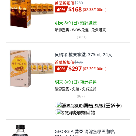
首購折扣價
$280
$168
40
%
(
$2.33/100ml
)
明天 8/9 (日)
預計送達
酷澎直售 ∙ WOW免運 ∙ 免費退貨
(
3031
)
貝納頌 榛果拿鐵, 375ml, 24入
首購折扣價
$496
$297
40
%
(
$3.30/100ml
)
明天 8/9 (日)
預計送達
酷澎直售 ∙ 免運 ∙ 免費退貨
(
927
)
满 $1,500 再省 $75 (王道卡)
$15 酷澎幣回饋
GEORGIA 喬亞 滴濾無糖黑咖啡,