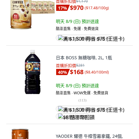
首購折扣價
$1,170
$970
17
%
(
$17.48/100g
)
明天 8/9 (日)
預計送達
酷澎直售 ∙ 免運 ∙ 免費退貨
满 $1,500 再省 $75 (王道卡)
日本 BOSS 無糖咖啡, 2L, 1瓶
首購折扣價
$281
$168
40
%
(
$8.40/100ml
)
明天 8/9 (日)
預計送達
酷澎直售 ∙ WOW免運 ∙ 免費退貨
(
113
)
满 $1,500 再省 $75 (王道卡)
$8 酷澎幣回饋
YAODER 耀德 牛樟雪幕拿鐵, 24個,