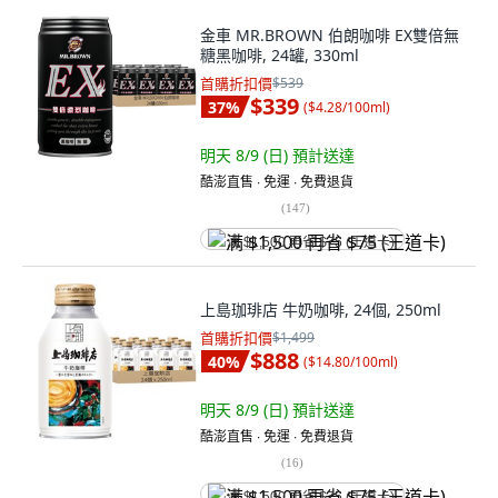
金車 MR.BROWN 伯朗咖啡 EX雙倍無
糖黑咖啡, 24罐, 330ml
首購折扣價
$539
$339
37
%
(
$4.28/100ml
)
明天 8/9 (日)
預計送達
酷澎直售 ∙ 免運 ∙ 免費退貨
(
147
)
满 $1,500 再省 $75 (王道卡)
上島珈琲店 牛奶咖啡, 24個, 250ml
首購折扣價
$1,499
$888
40
%
(
$14.80/100ml
)
明天 8/9 (日)
預計送達
酷澎直售 ∙ 免運 ∙ 免費退貨
(
16
)
满 $1,500 再省 $75 (王道卡)