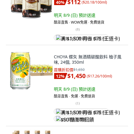
$112
40
%
(
$20.18/100ml
)
明天 8/9 (日)
預計送達
酷澎直售 ∙ WOW免運 ∙ 免費退貨
(
8
)
满 $1,500 再省 $75 (王道卡)
CHOYA 蝶矢 無酒精碳酸飲料 柚子風
味, 24個, 350ml
首購折扣價
$1,650
$1,450
12
%
(
$17.26/100ml
)
明天 8/9 (日)
預計送達
酷澎直售 ∙ 免運 ∙ 免費退貨
(
1
)
满 $1,500 再省 $75 (王道卡)
$50 酷澎幣回饋