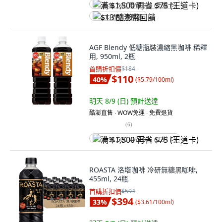
满 $1,500 再省 $75 (王道卡)
$13 酷澎幣回饋
AGF Blendy 低糖瓶裝濃縮黑咖啡 稀釋
用, 950ml, 2瓶
首購折扣價
$184
$110
40
%
(
$5.79/100ml
)
明天 8/9 (日)
預計送達
酷澎直售 ∙ WOW免運 ∙ 免費退貨
(
6
)
满 $1,500 再省 $75 (王道卡)
ROASTA 洛塔咖啡 冷研無糖黑咖啡,
455ml, 24瓶
首購折扣價
$594
$394
33
%
(
$3.61/100ml
)