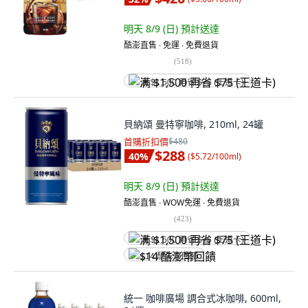
明天 8/9 (日)
預計送達
酷澎直售 ∙ 免運 ∙ 免費退貨
(
518
)
满 $1,500 再省 $75 (王道卡)
貝納頌 曼特寧咖啡, 210ml, 24罐
首購折扣價
$480
$288
40
%
(
$5.72/100ml
)
明天 8/9 (日)
預計送達
酷澎直售 ∙ WOW免運 ∙ 免費退貨
(
423
)
满 $1,500 再省 $75 (王道卡)
$14 酷澎幣回饋
統一 咖啡廣場 調合式冰咖啡, 600ml,