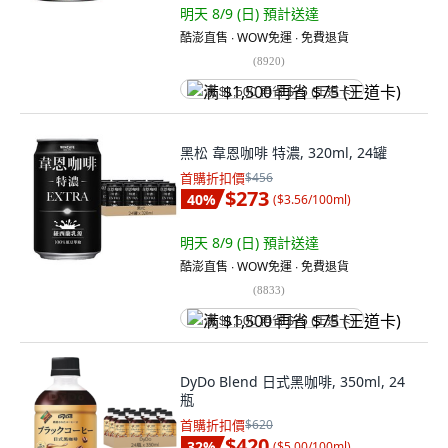
明天 8/9 (日)
預計送達
酷澎直售 ∙ WOW免運 ∙ 免費退貨
(
8920
)
满 $1,500 再省 $75 (王道卡)
黑松 韋恩咖啡 特濃, 320ml, 24罐
首購折扣價
$456
$273
40
%
(
$3.56/100ml
)
明天 8/9 (日)
預計送達
酷澎直售 ∙ WOW免運 ∙ 免費退貨
(
8833
)
满 $1,500 再省 $75 (王道卡)
DyDo Blend 日式黑咖啡, 350ml, 24
瓶
首購折扣價
$620
$420
32
%
(
$5.00/100ml
)