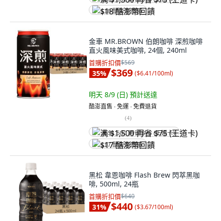
$18 酷澎幣回饋
金車 MR.BROWN 伯朗咖啡 深煎咖啡
直火風味美式咖啡, 24個, 240ml
首購折扣價
$569
$369
35
%
(
$6.41/100ml
)
明天 8/9 (日)
預計送達
酷澎直售 ∙ 免運 ∙ 免費退貨
(
4
)
满 $1,500 再省 $75 (王道卡)
$17 酷澎幣回饋
黑松 韋恩咖啡 Flash Brew 閃萃黑咖
啡, 500ml, 24瓶
首購折扣價
$640
$440
31
%
(
$3.67/100ml
)