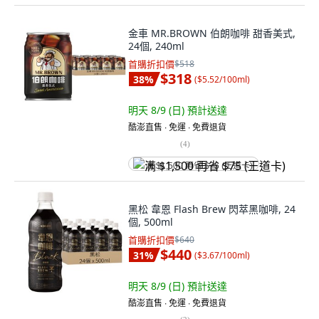
金車 MR.BROWN 伯朗咖啡 甜香美式,
24個, 240ml
首購折扣價
$518
$318
38
%
(
$5.52/100ml
)
明天 8/9 (日)
預計送達
酷澎直售 ∙ 免運 ∙ 免費退貨
(
4
)
满 $1,500 再省 $75 (王道卡)
黑松 韋恩 Flash Brew 閃萃黑咖啡, 24
個, 500ml
首購折扣價
$640
$440
31
%
(
$3.67/100ml
)
明天 8/9 (日)
預計送達
酷澎直售 ∙ 免運 ∙ 免費退貨