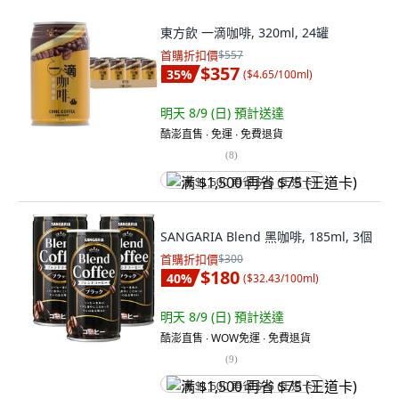
東方飲 一滴咖啡, 320ml, 24罐
首購折扣價
$557
$357
35
%
(
$4.65/100ml
)
明天 8/9 (日)
預計送達
酷澎直售 ∙ 免運 ∙ 免費退貨
(
8
)
满 $1,500 再省 $75 (王道卡)
SANGARIA Blend 黑咖啡, 185ml, 3個
首購折扣價
$300
$180
40
%
(
$32.43/100ml
)
明天 8/9 (日)
預計送達
酷澎直售 ∙ WOW免運 ∙ 免費退貨
(
9
)
满 $1,500 再省 $75 (王道卡)