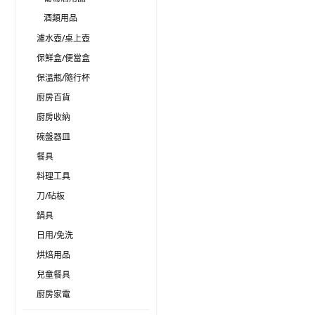
酒類用品
濾水壺/桌上壺
保鮮盒/便當盒
保溫瓶/隨行杯
廚房百貨
廚房收納
碗盤器皿
餐具
料理工具
刀/砧板
鍋具
日用/免洗
烘焙用品
兒童餐具
廚房家電