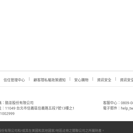
信任管理中心
顧客隱私權政策通知
安心購物
資訊安全
資訊安
稱：酷澎股份有限公司
客服中心：0809-088-
：11049 台北市信義區信義路五段7號13樓之1
電子郵件：help_tw
002999
份有限公司和/或其在美國和其他國家/地區註冊之關聯公司之所屬財產。