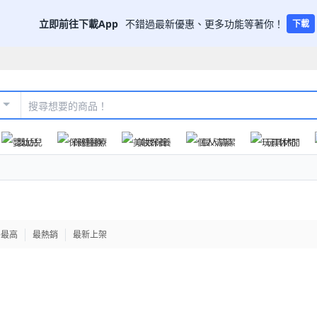
立即前往下載App
不錯過最新優惠、更多功能等著你！
下載
嬰幼兒
保健醫療
美妝保養
個人清潔
玩具休閒
格最高
最熱銷
最新上架