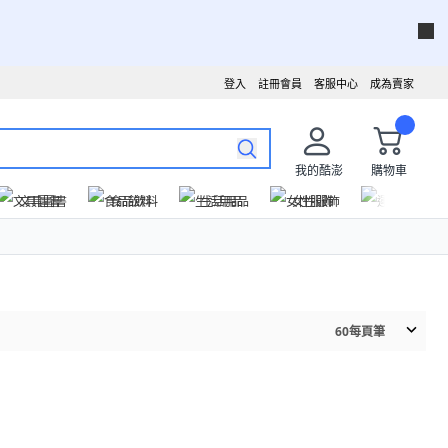
登入
註冊會員
客服中心
成為賣家
我的酷澎
購物車
文具圖書
食品飲料
生活用品
女性服飾
運動戶外
60
每頁筆