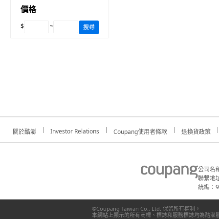
價格
$
~
搜尋
Investor Relations
關於酷澎
Coupang使用者條款
退換貨政策
公司名
聯繫地址
統編：91
©Coupang Taiwan Co., Ltd. 保留所有權利。
本網站上顯示的所有商標、標誌和服務標誌均為酷澎股