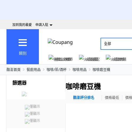
加到我的最愛
申請入駐
全部
類別
爸氣父親節
火箭速配
火箭跨境
酷澎首頁
餐廚用品
咖啡/茶/酒杯
咖啡用品
咖啡磨豆機
篩選器
咖啡磨豆機
酷澎評分排名
價格最低
價
僅顯示
僅顯示
僅顯示