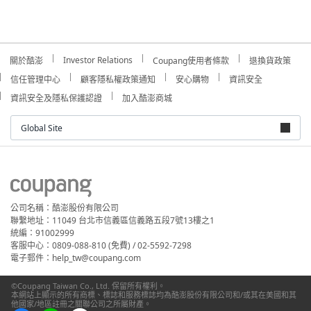
Investor Relations
關於酷澎
Coupang使用者條款
退換貨政策
信任管理中心
顧客隱私權政策通知
安心購物
資訊安全
資訊安全及隱私保護認證
加入酷澎商城
Global Site
公司名稱：酷澎股份有限公司
聯繫地址：11049 台北市信義區信義路五段7號13樓之1
統編：91002999
客服中心：0809-088-810 (免費) / 02-5592-7298
電子郵件：help_tw@coupang.com
©Coupang Taiwan Co., Ltd. 保留所有權利。
本網站上顯示的所有商標、標誌和服務標誌均為酷澎股份有限公司和/或其在美國和其
他國家/地區註冊之關聯公司之所屬財產。