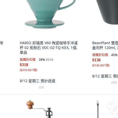
咖啡
HARIO 好璃奧 V60 陶瓷咖啡手沖濾
BeanPlant 
杯 02 拓帕石 VDC-02-TQ-KEX, 1個,
盎司杯 120ml,
單品
首購折扣價
40
%
首購折扣價
38
%
$518
$136
$318
(
$136.00/1個
)
(
$318.00/1個
)
8/12 星期三
預
8/12 星期三
預計送達
(
13
)
(
21
)