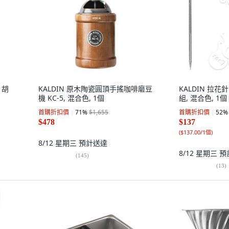
 胡
KALDIN 原木陶瓷圓頂手搖咖啡磨豆
KALDIN 拉花針
機 KC-5, 混合色, 1個
組, 混合色, 1個
首購折扣價
71
%
$1,655
首購折扣價
52
%
$478
$137
(
$137.00/1個
)
8/12 星期三
預計送達
8/12 星期三
預
(
145
)
(
13
)