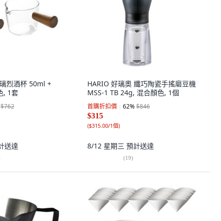
璃烈酒杯 50ml +
HARIO 好璃奧 纖巧陶瓷手搖磨豆機
色, 1套
MSS-1 TB 24g, 混合顏色, 1個
$762
首購折扣價
62
%
$846
$315
(
$315.00/1個
)
計送達
8/12 星期三
預計送達
)
(
19
)