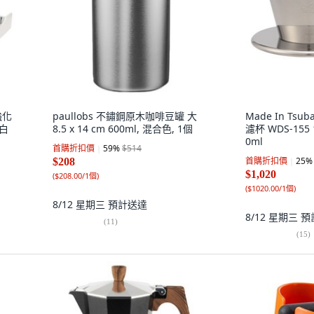
強化
paullobs 不鏽鋼原木咖啡豆罐 大
Made In Ts
 白
8.5 x 14 cm 600ml, 混合色, 1個
濾杯 WDS-155 
0ml
首購折扣價
59
%
$514
首購折扣價
25
%
$208
$1,020
(
$208.00/1個
)
(
$1020.00/1個
)
8/12 星期三
預計送達
8/12 星期三
預
(
11
)
(
15
)