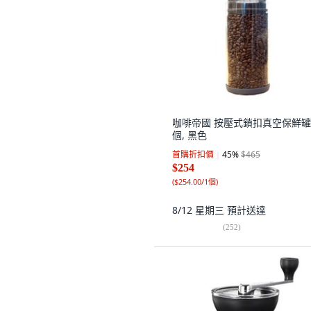
咖啡帝國 按壓式鎖扣真空保鮮罐,
個, 黑色
首購折扣價
45
%
$465
$254
(
$254.00/1個
)
8/12 星期三
預計送達
(
252
)