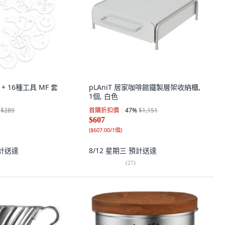
 + 16種工具 MF 套
pLAniT 居家咖啡館鐵製層架收納櫃,
1個, 白色
$289
首購折扣價
47
%
$1,151
$607
(
$607.00/1個
)
計送達
8/12 星期三
預計送達
(
27
)