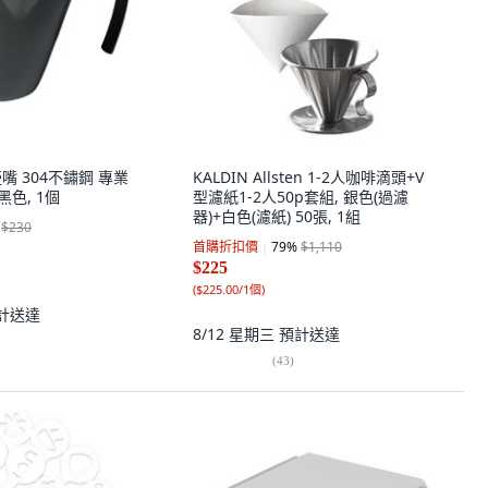
雙壺嘴 304不鏽鋼 專業
KALDIN Allsten 1-2人咖啡滴頭+V
 黑色, 1個
型濾紙1-2人50p套組, 銀色(過濾
器)+白色(濾紙) 50張, 1組
$230
首購折扣價
79
%
$1,110
$225
(
$225.00/1個
)
計送達
8/12 星期三
預計送達
(
43
)