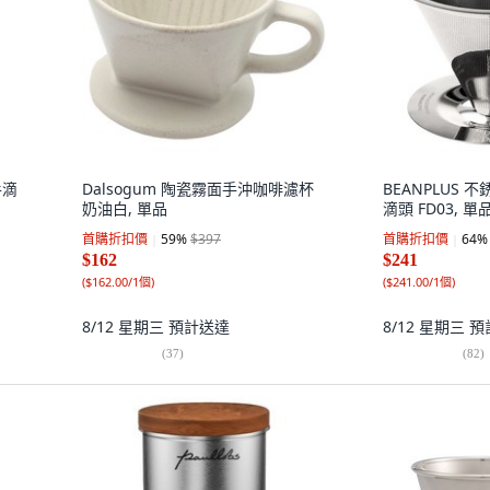
手滴
Dalsogum 陶瓷霧面手沖咖啡濾杯
BEANPLUS
奶油白, 單品
滴頭 FD03, 單品
首購折扣價
59
%
$397
首購折扣價
64
%
$162
$241
(
$162.00/1個
)
(
$241.00/1個
)
8/12 星期三
預計送達
8/12 星期三
預
(
37
)
(
82
)