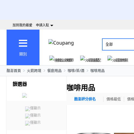
加到我的最愛
申請入駐
全部
類別
爸氣父親節
火箭速配
火箭跨境
酷澎首頁
火箭跨境
餐廚用品
咖啡/茶/酒
咖啡用品
篩選器
咖啡用品
酷澎評分排名
價格最低
價
僅顯示
僅顯示
僅顯示