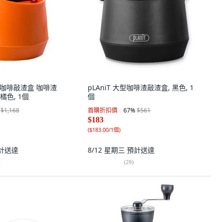
本款咖啡敲渣盒 咖啡渣
pLAniT 大型咖啡渣敲渣盒, 黑色, 1
 橘色, 1個
個
$1,168
首購折扣價
67
%
$561
$183
(
$183.00/1個
)
計送達
8/12 星期三
預計送達
)
(
29
)