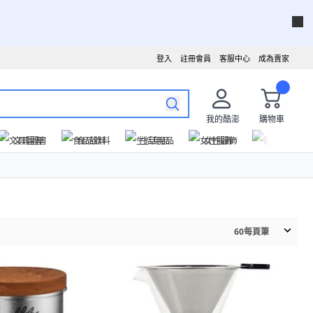
登入
註冊會員
客服中心
成為賣家
我的酷澎
購物車
文具圖書
食品飲料
生活用品
女性服飾
運動戶外
60
每頁筆