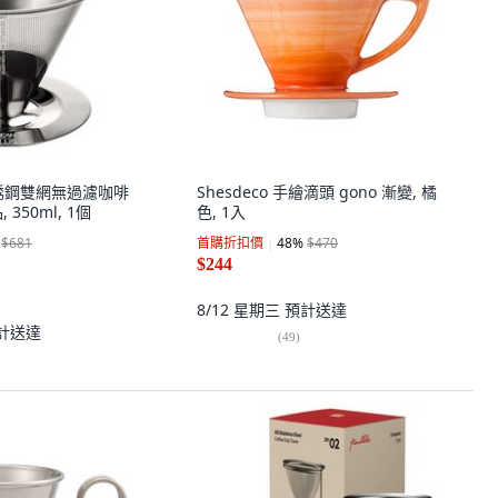
 不銹鋼雙網無過濾咖啡
Shesdeco 手繪滴頭 gono 漸變, 橘
, 350ml, 1個
色, 1入
$681
首購折扣價
48
%
$470
$244
8/12 星期三
預計送達
計送達
(
49
)