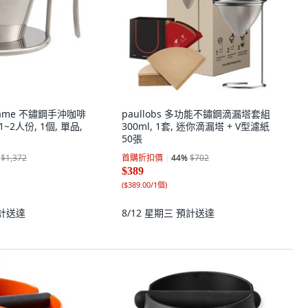
ubame 不鏽鋼手沖咖啡
paullobs 多功能不鏽鋼滴漏塔套組
1~2人份, 1個, 單品,
300ml, 1套, 迷你滴漏塔 + V型濾紙
50張
$1,372
首購折扣價
44
%
$702
$389
(
$389.00/1個
)
計送達
8/12 星期三
預計送達