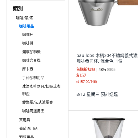
類別
咖啡/茶/酒
咖啡用品
咖啡杯
咖啡機
濃縮咖啡機
paullobs 木柄304不鏽鋼義式
咖啡磨豆機
咖啡盎司杯, 混合色, 1個
摩卡壺
首購折扣價
48
%
$302
$157
手沖咖啡用品
(
$157.00/1個
)
冰滴咖啡器具/虹吸式咖
啡壺
8/12 星期三
預計送達
愛樂壓/法式濾壓壺
咖啡周邊用品
茶用具
葡萄酒用品
酒類用品