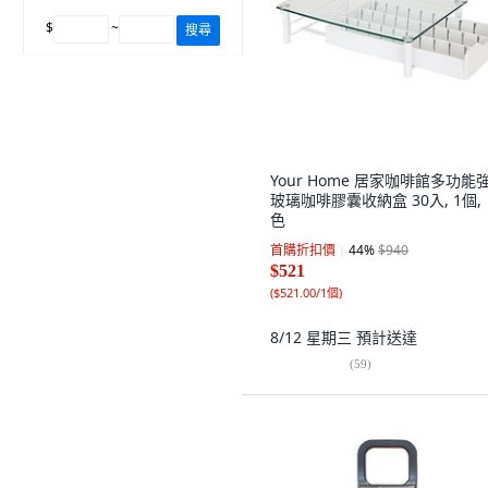
$
~
搜尋
Your Home 居家咖啡館多功能
玻璃咖啡膠囊收納盒 30入, 1個,
色
首購折扣價
44
%
$940
$521
(
$521.00/1個
)
8/12 星期三
預計送達
(
59
)