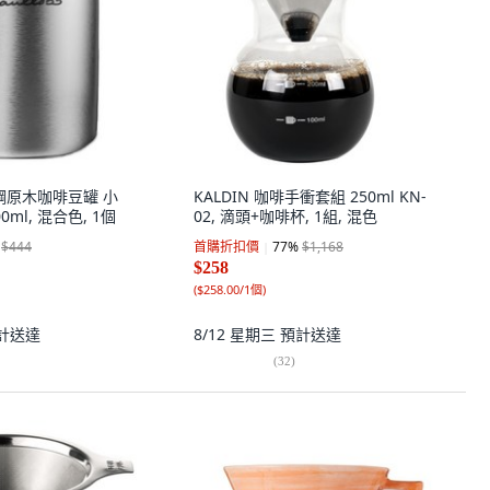
不鏽鋼原木咖啡豆罐 小
KALDIN 咖啡手衝套組 250ml KN-
 400ml, 混合色, 1個
02, 滴頭+咖啡杯, 1組, 混色
$444
首購折扣價
77
%
$1,168
$258
(
$258.00/1個
)
計送達
8/12 星期三
預計送達
(
32
)