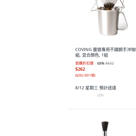
COVING 露營專用不鏽鋼手沖
組, 混合顏色, 1組
首購折扣價
68
%
$832
$262
(
$262.00/1個
)
8/12 星期三
預計送達
(
25
)