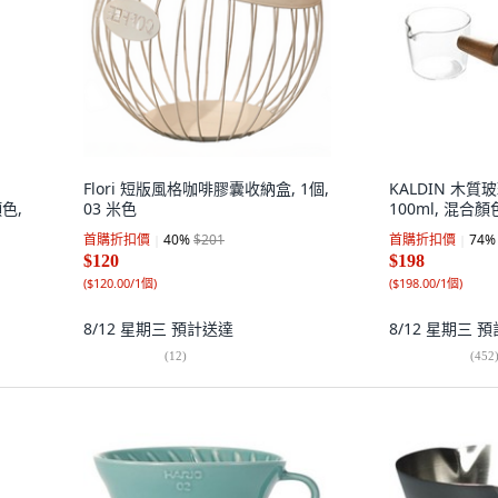
Flori 短版風格咖啡膠囊收納盒, 1個,
KALDIN 木質玻
顏色,
03 米色
100ml, 混合顏
首購折扣價
40
%
$201
首購折扣價
74
%
$120
$198
(
$120.00/1個
)
(
$198.00/1個
)
8/12 星期三
預計送達
8/12 星期三
預
(
12
)
(
452