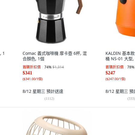
 1
Comac 義式咖啡機 摩卡壺 6杯, 混
KALDIN 基
合顏色, 1個
桶 NS-01 大型,
首購折扣價
74
%
$1,314
首購折扣價
78
%
$341
$247
(
$341.00/1個
)
(
$247.00/1個
)
8/12 星期三
預計送達
8/12 星期三
預
(
1112
)
(
333