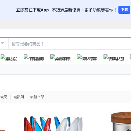
立即前往下載App
不錯過最新優惠、更多功能等著你！
下載
嬰幼兒
保健醫療
美妝保養
個人清潔
玩具休閒
格最高
最熱銷
最新上架