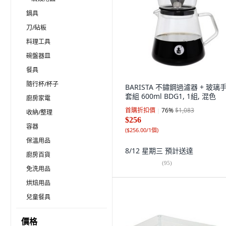
鍋具
刀/砧板
料理工具
碗盤器皿
餐具
隨行杯/杯子
BARISTA 不鏽鋼過濾器 + 玻璃
套組 600ml BDG1, 1組, 混色
廚房家電
首購折扣價
76
%
$1,083
收納/整理
$256
容器
(
$256.00/1個
)
保溫用品
8/12 星期三
預計送達
廚房百貨
(
95
)
免洗用品
烘焙用品
兒童餐具
價格