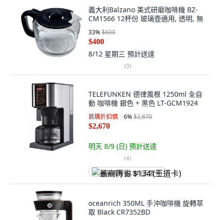
義大利Balzano 美式研磨咖啡機 BZ-
CM1566 12杯份 玻璃壺適用, 透明, 無
33
%
$600
$400
8/12 星期三
預計送達
(
3
)
TELEFUNKEN 德律風根 1250ml 全自
動 咖啡機 銀色 + 黑色 LT-GCM1924
首購折扣價
6
%
$2,870
$2,670
明天 8/9 (日)
預計送達
(
4
)
最高再省 $134 (王道卡)
oceanrich 350ML 手沖咖啡機 旋轉萃
取 Black CR7352BD