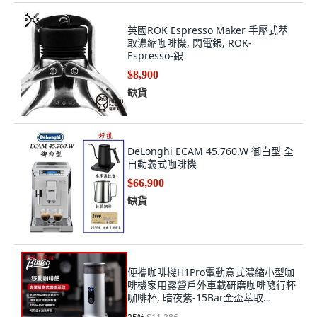
英國ROK Espresso Maker 手壓式萃
取濃縮咖啡機, 閃電銀, ROK-
Espresso-銀
$8,900
缺貨
DeLonghi ECAM 45.760.W 御白型 全
自動義式咖啡機
$66,900
缺貨
便攜咖啡機H1Pro電動意式濃縮小型咖
啡機家用露營戶外車載研磨咖啡隨行杯
咖啡杯, 暗夜紫-15Bar金盃萃取
+51mm粉碗,H1pro咖啡機-無線加熱