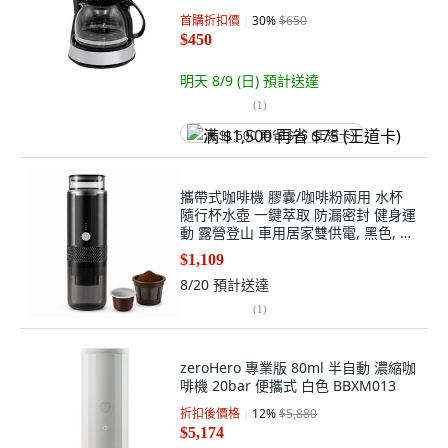
首購折扣價
30
%
$650
$450
明天 8/9 (日)
預計送達
(
1
)
满 $1,500 再省 $75 (王道卡)
攜帶式咖啡機 膠囊/咖啡粉兩用 水杯
隨行杯水壺 一鍵萃取 防漏密封 健身運
動 露營登山 車用居家雙供電, 黑色, 膠
囊咖啡機
$1,109
8/20
預計送達
(
1
)
zeroHero 專業版 80ml 半自動 濃縮咖
啡機 20bar 便攜式 白色 BBXM013
折扣後價格
12
%
$5,880
$5,174