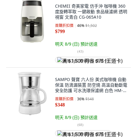
CHIMEI 奇美家電 仿手沖 咖啡機 360
度旋轉萃取 一鍵啟動 食品級濾網 透明
視窗 文青白 CG-065A10
首購折扣價
46
%
$1,502
$799
明天 8/9 (日)
預計送達
(
43
)
满 $1,500 再省 $75 (王道卡)
SAMPO 聲寶 六人份 美式咖啡機 自動
保溫 防滴漏裝置 防空燒 高溫自動斷電
安全防護 可水洗環保濾網 白色 HM-
CB06A
首購折扣價
36
%
$548
$348
明天 8/9 (日)
預計送達
(
68
)
满 $1,500 再省 $75 (王道卡)