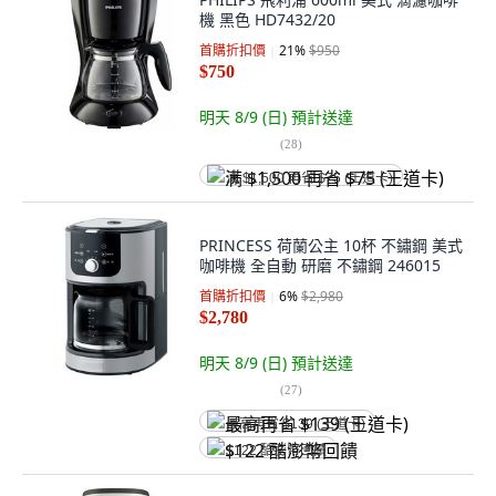
機 黑色 HD7432/20
首購折扣價
21
%
$950
$750
明天 8/9 (日)
預計送達
(
28
)
满 $1,500 再省 $75 (王道卡)
PRINCESS 荷蘭公主 10杯 不鏽鋼 美式
咖啡機 全自動 研磨 不鏽鋼 246015
首購折扣價
6
%
$2,980
$2,780
明天 8/9 (日)
預計送達
(
27
)
最高再省 $139 (王道卡)
$122 酷澎幣回饋