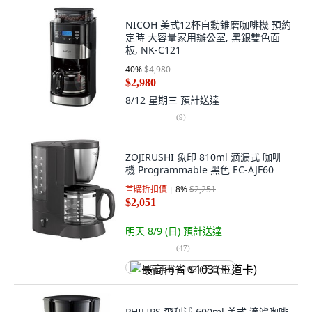
NICOH 美式12杯自動錐磨咖啡機 預約
定時 大容量家用辦公室, 黑銀雙色面
板, NK-C121
40
%
$4,980
$2,980
8/12 星期三
預計送達
(
9
)
ZOJIRUSHI 象印 810ml 滴漏式 咖啡
機 Programmable 黑色 EC-AJF60
首購折扣價
8
%
$2,251
$2,051
明天 8/9 (日)
預計送達
(
47
)
最高再省 $103 (王道卡)
PHILIPS 飛利浦 600ml 美式 滴濾咖啡