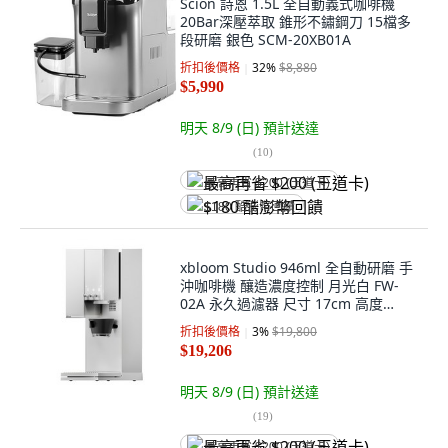
Scion 詩恩 1.5L 全自動義式咖啡機
20Bar深壓萃取 錐形不鏽鋼刀 15檔多
段研磨 銀色 SCM-20XB01A
折扣後價格
32
%
$8,880
$5,990
明天 8/9 (日)
預計送達
(
10
)
最高再省 $200 (王道卡)
$180 酷澎幣回饋
xbloom Studio 946ml 全自動研磨 手
沖咖啡機 釀造濃度控制 月光白 FW-
02A 永久過濾器 尺寸 17cm 高度
42.6cm 深度 20.4cm
折扣後價格
3
%
$19,800
$19,206
明天 8/9 (日)
預計送達
(
19
)
最高再省 $200 (王道卡)