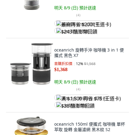
明天 8/9 (日)
預計送達
(
4
)
最高再省 $200 (王道卡)
$243 酷澎幣回饋
oceanrich 旋轉手沖 咖啡機 3 in 1 便
攜式 黑色 X7
首購折扣價
12
%
$1,568
$1,368
明天 8/9 (日)
預計送達
(
4
)
满 $1,500 再省 $75 (王道卡)
$38 酷澎幣回饋
oceanrich 150ml 便攜式 咖啡機 單杯
萃取 旋轉 金屬濾網 黑木紋 S2