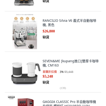
缺貨
RANCILIO Silvia V6 義式半自動咖啡
機, 黑色
$26,800
缺貨
SEVEN&ME [kupang進口]雙摩卡咖啡
機, CM163
首購折扣價
3
%
$5,448
$5,248
缺貨
(
139
)
GAGGIA CLASSIC Pro 半自動咖啡機
升級版 櫻桃紅 HG0195RD 110V,