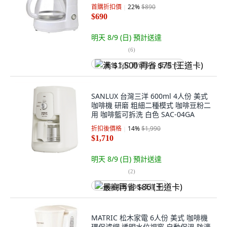
色 SYCM-016 漏斗 清洗方便
首購折扣價
22
%
$890
$690
明天 8/9 (日)
預計送達
(
6
)
满 $1,500 再省 $75 (王道卡)
SANLUX 台灣三洋 600ml 4人份 美式
咖啡機 研磨 粗細二種模式 咖啡豆粉二
用 咖啡籃可拆洗 白色 SAC-04GA
折扣後價格
14
%
$1,990
$1,710
明天 8/9 (日)
預計送達
(
2
)
最高再省 $86 (王道卡)
MATRIC 松木家電 6人份 美式 咖啡機
環保濾網 透明水位視窗 自動保溫 防滴