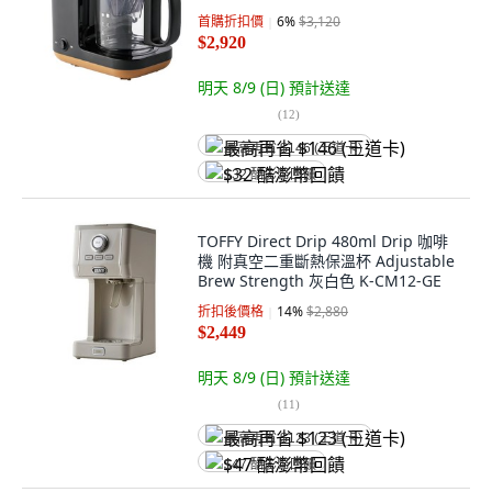
x 23.5cm 1.8kg
首購折扣價
6
%
$3,120
$2,920
明天 8/9 (日)
預計送達
(
12
)
最高再省 $146 (王道卡)
$32 酷澎幣回饋
TOFFY Direct Drip 480ml Drip 咖啡
機 附真空二重斷熱保溫杯 Adjustable
Brew Strength 灰白色 K-CM12-GE
折扣後價格
14
%
$2,880
$2,449
明天 8/9 (日)
預計送達
(
11
)
最高再省 $123 (王道卡)
$47 酷澎幣回饋