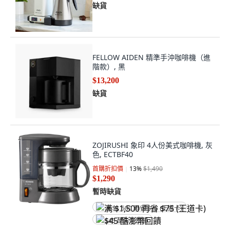
缺貨
FELLOW AIDEN 精準手沖咖啡機（進
階款）, 黑
$13,200
缺貨
ZOJIRUSHI 象印 4人份美式咖啡機, 灰
色, ECTBF40
首購折扣價
13
%
$1,490
$1,290
暫時缺貨
满 $1,500 再省 $75 (王道卡)
$45 酷澎幣回饋