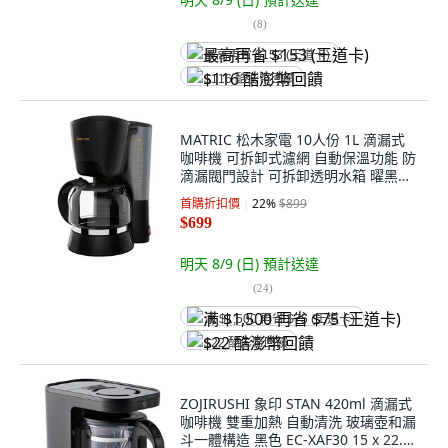
(
8
)
最高再省 $153 (王道卡)
$116 酷澎幣回饋
MATRIC 松木家電 10人份 1L 滴漏式
咖啡機 可拆卸式濾網 自動保溫功能 防
滴漏閥門設計 可拆卸透明水箱 曜黑色
MG-CM1009A
首購折扣價
22
%
$899
$699
明天 8/9 (日)
預計送達
(
24
)
满 $1,500 再省 $75 (王道卡)
$22 酷澎幣回饋
ZOJIRUSHI 象印 STAN 420ml 滴漏式
咖啡機 雙重加熱 自動清洗 玻璃壺和漏
斗一體構造 黑色 EC-XAF30 15 x 22.5