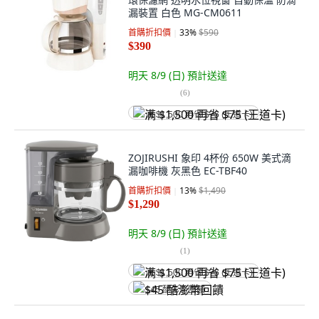
漏裝置 白色 MG-CM0611
首購折扣價
33
%
$590
$390
明天 8/9 (日)
預計送達
(
6
)
满 $1,500 再省 $75 (王道卡)
ZOJIRUSHI 象印 4杯份 650W 美式滴
漏咖啡機 灰黑色 EC-TBF40
首購折扣價
13
%
$1,490
$1,290
明天 8/9 (日)
預計送達
(
1
)
满 $1,500 再省 $75 (王道卡)
$45 酷澎幣回饋