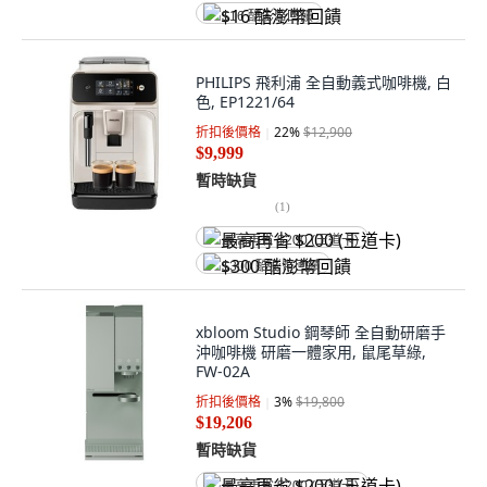
$16 酷澎幣回饋
PHILIPS 飛利浦 全自動義式咖啡機, 白
色, EP1221/64
折扣後價格
22
%
$12,900
$9,999
暫時缺貨
(
1
)
最高再省 $200 (王道卡)
$300 酷澎幣回饋
xbloom Studio 鋼琴師 全自動研磨手
沖咖啡機 研磨一體家用, 鼠尾草綠,
FW-02A
折扣後價格
3
%
$19,800
$19,206
暫時缺貨
最高再省 $200 (王道卡)