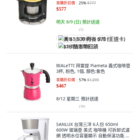
首購折扣價
25
%
$777
$577
明天 8/9 (日)
預計送達
(
5
)
满 $1,500 再省 $75 (王道卡)
$18 酷澎幣回饋
BIALeTTI 拜雷提 Piameta 義式咖啡壺
3杯, 粉色, 1個, 顏色:紫色
首購折扣價
57
%
$1,095
$467
8/12 星期三
預計送達
(
30
)
SANLUX 台灣三洋 6人份 650ml
600W 玻璃壺 美式 咖啡機 可拆卸式濾
網 透明水位容量顯示 自動保溫功能 白