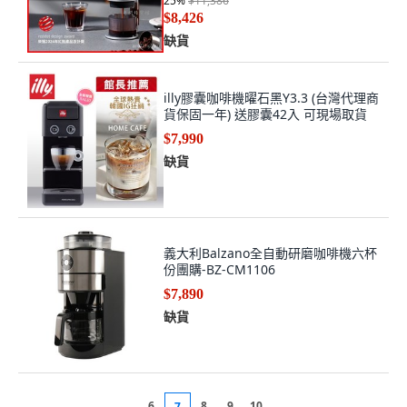
25
%
$11,386
+專利推粉餅, H1Pro
$8,426
缺貨
illy膠囊咖啡機曜石黑Y3.3 (台灣代理商
貨保固一年) 送膠囊42入 可現場取貨
$7,990
缺貨
義大利Balzano全自動研磨咖啡機六杯
份團購-BZ-CM1106
$7,890
缺貨
6
8
9
10
7