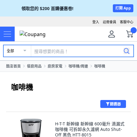
領取您的
$200
首購優惠卷!
打開 App
登入
註冊會員
客服中心
全部
酷澎首頁
餐廚用品
廚房家電
咖啡機/周邊
咖啡機
咖啡機
篩選器
H-T-T 新幹線 新幹線 600毫升 滴漏式
咖啡機 可拆卸永久濾網 Auto Shut-
Off 黑色 HTT-8015