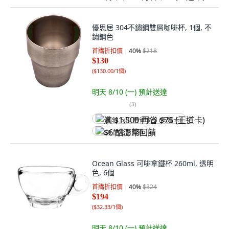
優思居 304不鏽鋼雙層咖啡杯, 1個, 不
鏽鋼色
首購折扣價
40
%
$218
$130
(
$130.00/1個
)
明天 8/10 (一)
預計送達
(
3
)
满 $1,500 再省 $75 (王道卡)
$6 酷澎幣回饋
Ocean Glass 可啡拿鐵杯 260ml, 透明
色, 6個
首購折扣價
40
%
$324
$194
(
$32.33/1個
)
明天 8/10 (一)
預計送達