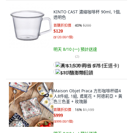
KINTO CAST 濃縮咖啡杯 90ml, 1個,
透明色
首購折扣價
40
%
$200
$120
(
$120.00/1個
)
明天 8/10 (一)
預計送達
(
2
)
满 $1,500 再省 $75 (王道卡)
$10 酷澎幣回饋
Maison Objet Praca 方形咖啡杯碟4
人8件組, 1組, 鳶尾花 + 阿德莉亞 + 黃
色三色堇 + 玫瑰藤
首購折扣價
16
%
$1,199
$999
(
$999.00/1個
)