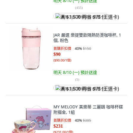
明天 8/10 (一)
預計送達
(
455
)
满 $1,500 再省 $75 (王道卡)
JAR 嚴選 樂提雙飲隔熱防燙咖啡杯, 1
個, 粉色
首購折扣價
40
%
$150
$90
(
$90.00/1個
)
明天 8/10 (一)
預計送達
(
5
)
满 $1,500 再省 $75 (王道卡)
MY MELODY 美樂蒂 三麗鷗 咖啡杯碟
附描金, 1組
首購折扣價
40
%
$385
$231
(
$231.00/1個
)