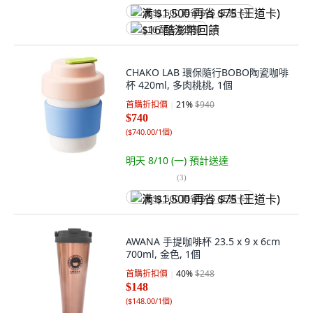
满 $1,500 再省 $75 (王道卡)
$16 酷澎幣回饋
CHAKO LAB 環保隨行BOBO陶瓷咖啡
杯 420ml, 多肉桃桃, 1個
首購折扣價
21
%
$940
$740
(
$740.00/1個
)
明天 8/10 (一)
預計送達
(
3
)
满 $1,500 再省 $75 (王道卡)
AWANA 手提咖啡杯 23.5 x 9 x 6cm
700ml, 金色, 1個
首購折扣價
40
%
$248
$148
(
$148.00/1個
)