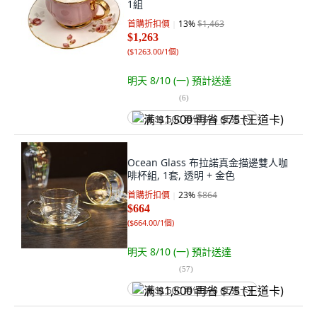
1組
首購折扣價
13
%
$1,463
$1,263
(
$1263.00/1個
)
明天 8/10 (一)
預計送達
(
6
)
满 $1,500 再省 $75 (王道卡)
Ocean Glass 布拉諾真金描邊雙人咖
啡杯組, 1套, 透明 + 金色
首購折扣價
23
%
$864
$664
(
$664.00/1個
)
明天 8/10 (一)
預計送達
(
57
)
满 $1,500 再省 $75 (王道卡)