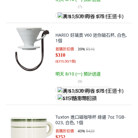
(
7
)
满 $1,500 再省 $75 (王道卡)
HARIO 好璃奧 V60 迷你磁石杯, 白色,
1個
首購折扣價
39
%
$510
$310
(
$310.00/1個
)
明天 8/10 (一)
預計送達
(
9
)
满 $1,500 再省 $75 (王道卡)
$15 酷澎幣回饋
Tuxton 進口磁咖啡杯 綠邊 7oz TGB-
023, 白色, 1個
首購折扣價
40
%
$420
$252