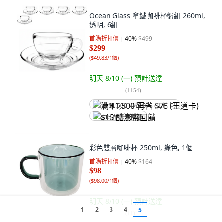
Ocean Glass 拿鐵咖啡杯盤組 260ml,
透明, 6組
首購折扣價
40
%
$499
$299
(
$49.83/1個
)
明天 8/10 (一)
預計送達
(
1154
)
满 $1,500 再省 $75 (王道卡)
$15 酷澎幣回饋
彩色雙層咖啡杯 250ml, 綠色, 1個
首購折扣價
40
%
$164
$98
(
$98.00/1個
)
明天 8/10 (一)
預計送達
1
2
3
4
5
(
11
)