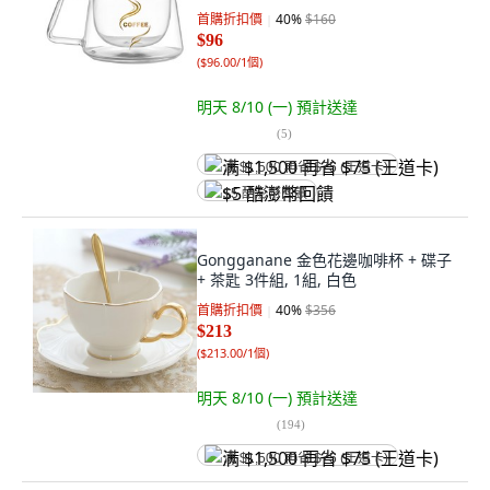
首購折扣價
40
%
$160
$96
(
$96.00/1個
)
明天 8/10 (一)
預計送達
(
5
)
满 $1,500 再省 $75 (王道卡)
$5 酷澎幣回饋
Gongganane 金色花邊咖啡杯 + 碟子
+ 茶匙 3件組, 1組, 白色
首購折扣價
40
%
$356
$213
(
$213.00/1個
)
明天 8/10 (一)
預計送達
(
194
)
满 $1,500 再省 $75 (王道卡)