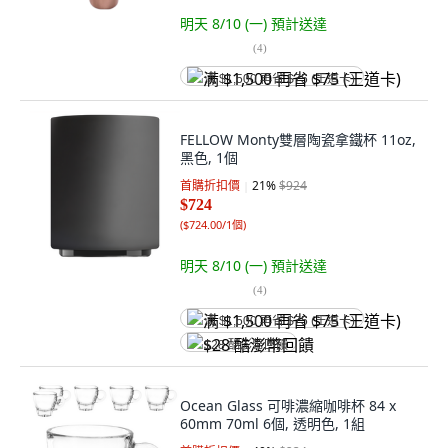
明天 8/10 (一)
預計送達
(
4
)
满 $1,500 再省 $75 (王道卡)
FELLOW Monty雙層陶瓷拿鐵杯 11oz,
黑色, 1個
首購折扣價
21
%
$924
$724
(
$724.00/1個
)
明天 8/10 (一)
預計送達
(
4
)
满 $1,500 再省 $75 (王道卡)
$28 酷澎幣回饋
Ocean Glass 可啡濃縮咖啡杯 84 x
60mm 70ml 6個, 透明色, 1組