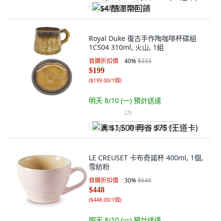
$4 酷澎幣回饋
Royal Duke 復古手作陶咖啡杯碟組
1CS04 310ml, 火山, 1組
首購折扣價
40
%
$333
$199
(
$199.00/1個
)
明天 8/10 (一)
預計送達
(
2
)
满 $1,500 再省 $75 (王道卡)
LE CREUSET 卡布奇諾杯 400ml, 1個,
雪紡粉
首購折扣價
30
%
$648
$448
(
$448.00/1個
)
明天 8/10 (一)
預計送達