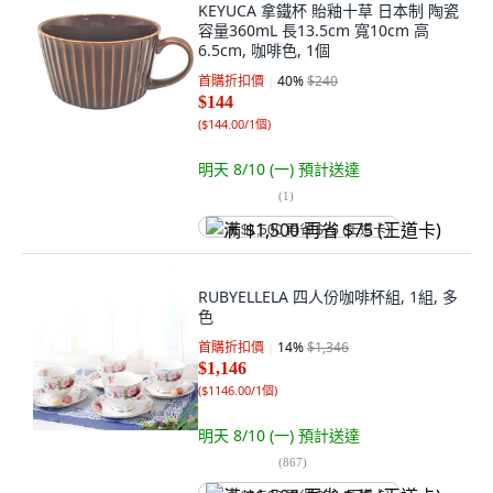
KEYUCA 拿鐵杯 貽釉十草 日本制 陶瓷
容量360mL 長13.5cm 寬10cm 高
6.5cm, 咖啡色, 1個
首購折扣價
40
%
$240
$144
(
$144.00/1個
)
明天 8/10 (一)
預計送達
(
1
)
满 $1,500 再省 $75 (王道卡)
RUBYELLELA 四人份咖啡杯組, 1組, 多
色
首購折扣價
14
%
$1,346
$1,146
(
$1146.00/1個
)
明天 8/10 (一)
預計送達
(
867
)