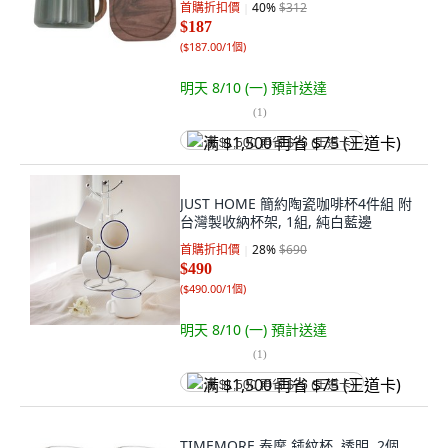
首購折扣價
40
%
$312
$187
(
$187.00/1個
)
明天 8/10 (一)
預計送達
(
1
)
满 $1,500 再省 $75 (王道卡)
JUST HOME 簡約陶瓷咖啡杯4件組 附
台灣製收納杯架, 1組, 純白藍邊
首購折扣價
28
%
$690
$490
(
$490.00/1個
)
明天 8/10 (一)
預計送達
(
1
)
满 $1,500 再省 $75 (王道卡)
TIMEMORE 泰摩 錘紋杯, 透明, 2個