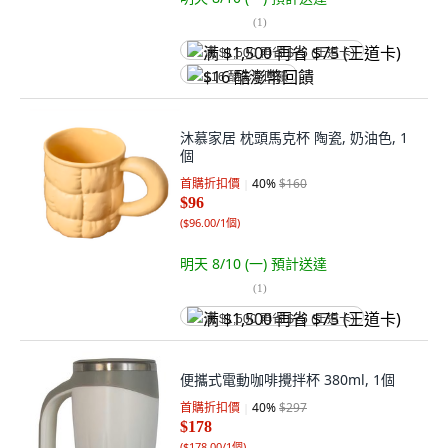
(
1
)
满 $1,500 再省 $75 (王道卡)
$16 酷澎幣回饋
沐慕家居 枕頭馬克杯 陶瓷, 奶油色, 1
個
首購折扣價
40
%
$160
$96
(
$96.00/1個
)
明天 8/10 (一)
預計送達
(
1
)
满 $1,500 再省 $75 (王道卡)
便攜式電動咖啡攪拌杯 380ml, 1個
首購折扣價
40
%
$297
$178
(
$178.00/1個
)