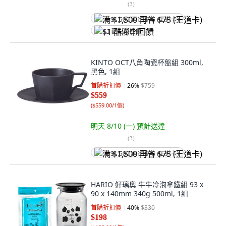
(
3
)
满 $1,500 再省 $75 (王道卡)
$1 酷澎幣回饋
KINTO OCT八角陶瓷杯盤組 300ml,
黑色, 1組
首購折扣價
26
%
$759
$559
(
$559.00/1個
)
明天 8/10 (一)
預計送達
(
3
)
满 $1,500 再省 $75 (王道卡)
HARIO 好璃奧 牛牛冷泡拿鐵組 93 x
90 x 140mm 340g 500ml, 1組
首購折扣價
40
%
$330
$198