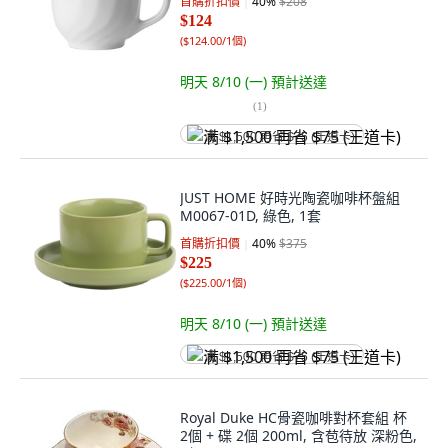
首購折扣價
40
%
$208
$124
(
$124.00/1個
)
明天 8/10 (一)
預計送達
(
1
)
满 $1,500 再省 $75 (王道卡)
JUST HOME 好時光陶瓷咖啡杯盤組
M0067-01D, 綠色, 1套
首購折扣價
40
%
$375
$225
(
$225.00/1個
)
明天 8/10 (一)
預計送達
满 $1,500 再省 $75 (王道卡)
Royal Duke HC骨瓷咖啡對杯套組 杯
2個 + 碟 2個 200ml, 含苞待放 深粉色,