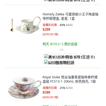
Homely Zakka 可愛原創小王子陶瓷咖
啡杯碟禮盒, 星星, 1盒
首購折扣價
40
%
$499
$299
(
$299.00/1個
)
明天 8/10 (一)
預計送達
(
3
)
满 $1,500 再省 $75 (王道卡)
$25 酷澎幣回饋
Royal Duke 梵谷油畫骨瓷咖啡單杯禮
盒組 FCS13-1 200ml, 粉色桃花, 1個
首購折扣價
25
%
$799
$599
(
$599.00/1個
)