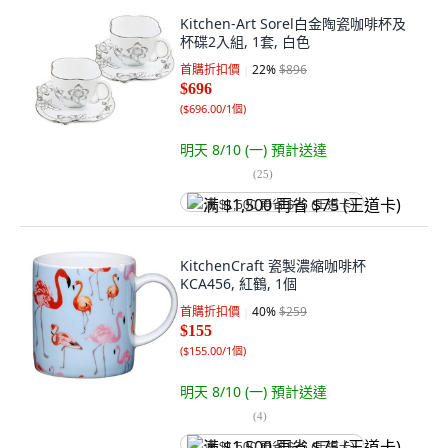
Kitchen-Art Sorel白金陶瓷咖啡杯及
杯碟2入組, 1套, 白色
首購折扣價
22
%
$896
$696
(
$696.00/1個
)
明天 8/10 (一)
預計送達
(
25
)
满 $1,500 再省 $75 (王道卡)
KitchenCraft 瓷製濃縮咖啡杯
KCA456, 紅鶴, 1個
首購折扣價
40
%
$259
$155
(
$155.00/1個
)
明天 8/10 (一)
預計送達
(
4
)
满 $1,500 再省 $75 (王道卡)