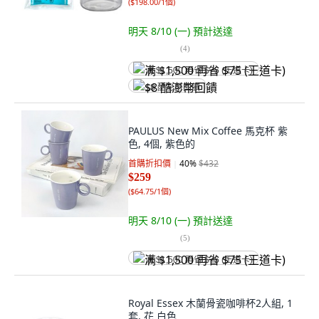
(
$198.00/1個
)
明天 8/10 (一)
預計送達
(
4
)
满 $1,500 再省 $75 (王道卡)
$8 酷澎幣回饋
PAULUS New Mix Coffee 馬克杯 紫
色, 4個, 紫色的
首購折扣價
40
%
$432
$259
(
$64.75/1個
)
明天 8/10 (一)
預計送達
(
5
)
满 $1,500 再省 $75 (王道卡)
Royal Essex 木蘭骨瓷咖啡杯2人組, 1
套, 花 白色