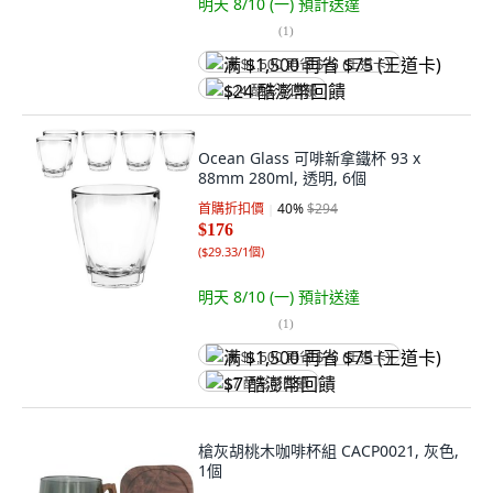
明天 8/10 (一)
預計送達
(
1
)
满 $1,500 再省 $75 (王道卡)
$24 酷澎幣回饋
Ocean Glass 可啡新拿鐵杯 93 x
88mm 280ml, 透明, 6個
首購折扣價
40
%
$294
$176
(
$29.33/1個
)
明天 8/10 (一)
預計送達
(
1
)
满 $1,500 再省 $75 (王道卡)
$7 酷澎幣回饋
槍灰胡桃木咖啡杯組 CACP0021, 灰色,
1個