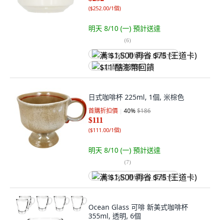
(
$252.00/1個
)
明天 8/10 (一)
預計送達
(
6
)
满 $1,500 再省 $75 (王道卡)
$11 酷澎幣回饋
日式咖啡杯 225ml, 1個, 米棕色
首購折扣價
40
%
$186
$111
(
$111.00/1個
)
明天 8/10 (一)
預計送達
(
7
)
满 $1,500 再省 $75 (王道卡)
Ocean Glass 可啡 新美式咖啡杯
355ml, 透明, 6個