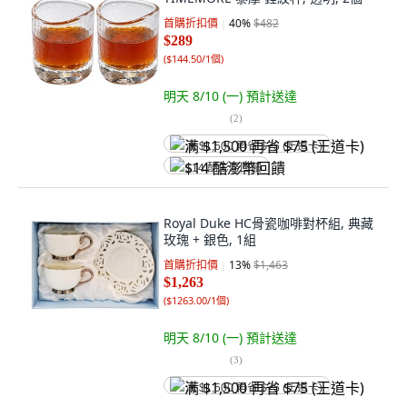
首購折扣價
40
%
$482
$289
(
$144.50/1個
)
明天 8/10 (一)
預計送達
(
2
)
满 $1,500 再省 $75 (王道卡)
$14 酷澎幣回饋
Royal Duke HC骨瓷咖啡對杯組, 典藏
玫瑰 + 銀色, 1組
首購折扣價
13
%
$1,463
$1,263
(
$1263.00/1個
)
明天 8/10 (一)
預計送達
(
3
)
满 $1,500 再省 $75 (王道卡)