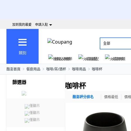
加到我的最愛
申請入駐
全部
類別
爸氣父親節
火箭速配
火箭跨境
酷澎首頁
餐廚用品
咖啡/茶/酒杯
咖啡用品
咖啡杯
篩選器
咖啡杯
酷澎評分排名
價格最低
價
僅顯示
僅顯示
僅顯示