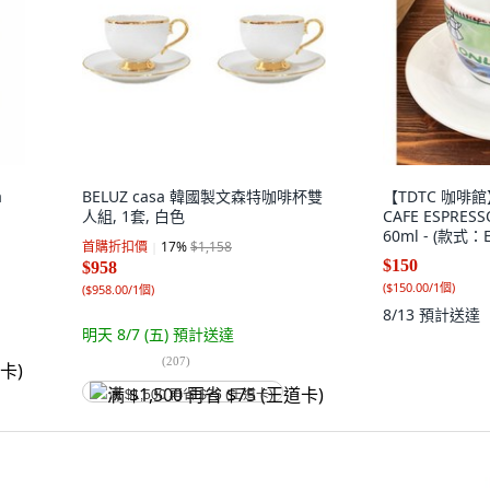
a
BELUZ casa 韓國製文森特咖啡杯雙
【TDTC 咖啡館
人組, 1套, 白色
CAFE ESPR
60ml - (款式：E
首購折扣價
17
%
$1,158
ONLINE, Multi
$150
$958
(
$150.00/1個
)
(
$958.00/1個
)
8/13
預計送達
明天 8/7 (五)
預計送達
(
207
)
满 $1,500 再省 $75 (王道卡)