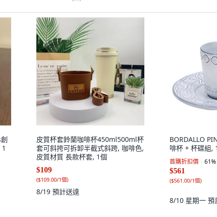
s創
皮質杯套鈴蘭咖啡杯450ml500ml杯
BORDALLO PI
1
套可斜挎可拆卸半截式斜跨, 咖啡色,
啡杯 + 杯碟組, 
皮質材質 長款杯套, 1個
首購折扣價
61
%
$109
$561
(
$109.00/1個
)
(
$561.00/1個
)
8/19
預計送達
8/10 星期一
預