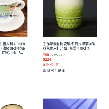
】義大利 ORKER
手作漸變釉陶瓷單杯 日式禪意咖啡
ESSO 濃縮咖啡杯盤組
抹茶兩用杯, 1個, 漸變青咖啡杯
 時鐘), 1個, F
特價
27
%
$308
-color
$224
(
$224.00/1個
)
8/18
預計送達