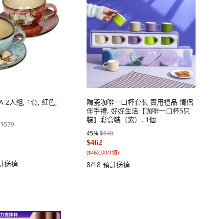
A 2人組, 1套, 紅色,
陶瓷咖啡一口杯套裝 實用禮品 情侶
伴手禮, 好好生活【咖啡一口杯5只
裝】彩盒裝（紫）, 1個
$579
45
%
$840
$462
(
$462.00/1個
)
計送達
8/18
預計送達
)