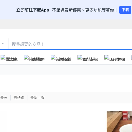
立即前往下載App
不錯過最新優惠、更多功能等著你！
下載
嬰幼兒
保健醫療
美妝保養
個人清潔
玩具休閒
格最高
最熱銷
最新上架