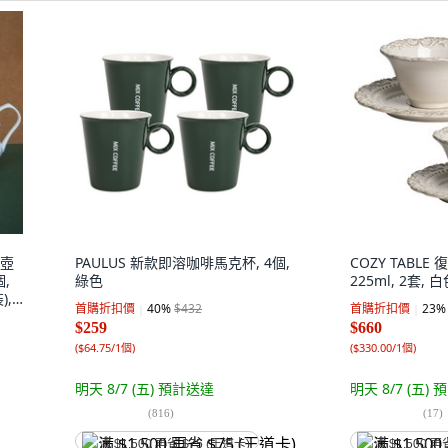
一壺
PAULUS 新款即溶咖啡馬克杯, 4個,
COZY TABL
,
綠色
225ml, 2套, 
),
首購折扣價
40
%
$432
首購折扣價
23
%
$259
$660
(
$64.75/1個
)
(
$330.00/1個
)
明天 8/7 (五)
預計送達
明天 8/7 (五)
預
(
816
)
(
17
)
满 $1,500 再省 $75 (王道卡)
满 $1,500 再