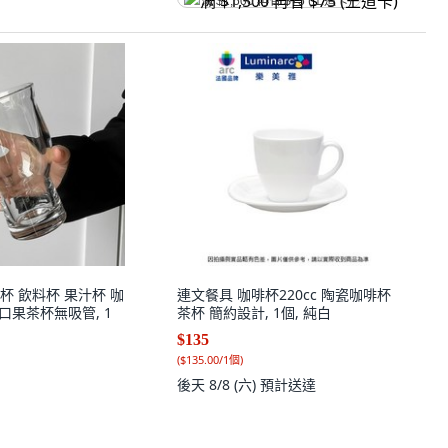
满 $1,500 再省 $75 (王道卡)
杯 飲料杯 果汁杯 咖
連文餐具 咖啡杯220cc 陶瓷咖啡杯
寬口果茶杯無吸管, 1
茶杯 簡約設計, 1個, 純白
$135
(
$135.00/1個
)
後天 8/8 (六)
預計送達