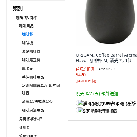
類別
咖啡/茶/酒杯
咖啡用品
咖啡杯
咖啡機
濃縮咖啡機
ORIGAMI Coffee Barrel Arom
咖啡磨豆機
Flavor 咖啡杯 M, 消光黑, 1個
摩卡壺
首購折扣價
32
%
$620
$420
手沖咖啡用品
(
$420.00/1個
)
冰滴咖啡器具/虹吸式咖
啡壺
明天 8/7 (五)
預計送達
愛樂壓/法式濾壓壺
满 $1,500 再省 $75 (王道卡)
咖啡周邊用品
$31 酷澎幣回饋
馬克杯/飲料杯
茶用具
葡萄酒用品