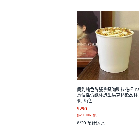
簡約純色陶瓷拿鐵咖啡拉花杯in
意個性仿紙杯造型馬克杯飲品杯, 
個, 純色
$250
(
$250.00/1個
)
8/20
預計送達