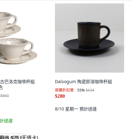
E 復古巴洛克咖啡杯組
Dalsogum 陶瓷即溶咖啡杯組
白色
首購折扣價
55
%
$634
$860
$280
8/10 星期一
預計送達
計送達
省 $75 (王道卡)