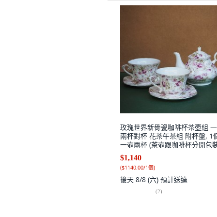
玫瑰世界新骨瓷咖啡杯茶壺組 
兩杯對杯 花茶午茶組 附杯盤, 1個
一壺兩杯 (茶壺跟咖啡杯分開包裝
White
$1,140
(
$1140.00/1個
)
後天 8/8 (六)
預計送達
(
2
)