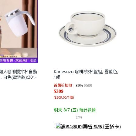
動懶人咖啡攪拌杯自動
Kanesuzu 咖啡/茶杯盤組, 雪藍色,
 白色(電池款):301-
1組
首購折扣價
39
%
$509
$309
(
$309.00/1個
)
明天 8/7 (五)
預計送達
(
28
)
满 $1,500 再省 $75 (王道卡)