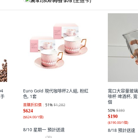
满 $1,500 再省 $75 (王道卡)
04
Euro Gold 現代咖啡杯2人組, 粉紅
寬口大容量玻璃
H手
色, 1套
啡杯 啤酒杯, 
個
首購折扣價
51
%
$1,282
50
%
$380
$624
$190
(
$624.00/1個
)
(
$190.00/1個
)
8/10 星期一
預計送達
8/18
預計送達
(
30
)