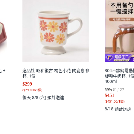
 +
逸品社 昭和復古 橘色小花 陶瓷咖啡
304不鏽鋼電
杯, 1個
旋轉牛奶杯, 1個,
400ml
$299
59
%
$1,127
(
$299.00/1個
)
$451
後天 8/8 (六)
預計送達
(
$451.00/1個
)
8/18
預計送達