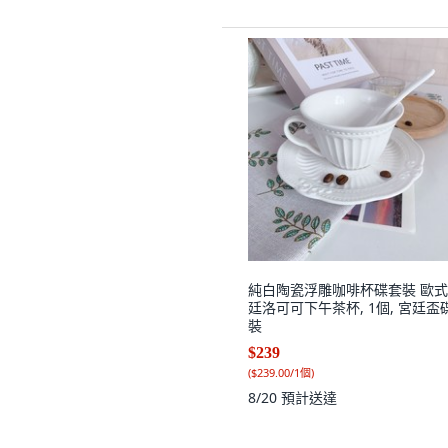
純白陶瓷浮雕咖啡杯碟套裝 歐
廷洛可可下午茶杯, 1個, 宮廷盃
裝
$239
(
$239.00/1個
)
8/20
預計送達