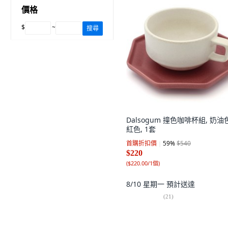
價格
$
~
搜尋
Dalsogum 撞色咖啡杯組, 奶油色
紅色, 1套
首購折扣價
59
%
$540
$220
(
$220.00/1個
)
8/10 星期一
預計送達
(
21
)