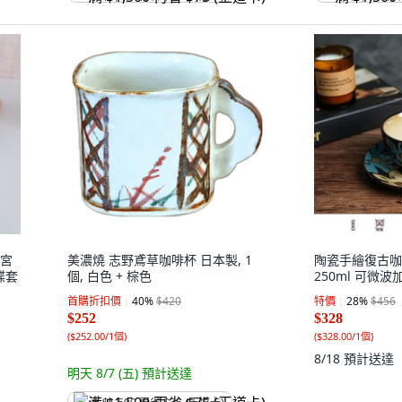
式宮
美濃燒 志野鳶草咖啡杯 日本製, 1
陶瓷手繪復古咖
碟套
個, 白色 + 棕色
250ml 可微波加
首購折扣價
40
%
$420
特價
28
%
$456
$252
$328
(
$252.00/1個
)
(
$328.00/1個
)
8/18
預計送達
明天 8/7 (五)
預計送達