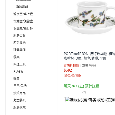
酒類用品
濾水壺/桌上壺
保鮮盒/便當盒
保溫瓶/隨行杯
廚房百貨
廚房收納
碗盤器皿
PORTmeIRION 波特玫琳恩 植
餐具
咖啡杯 D型, 顏色隨機, 1個
料理工具
首購折扣價
28
%
$702
$502
刀/砧板
(
$502.00/1個
)
鍋具
明天 8/7 (五)
預計送達
日用/免洗
(
2
)
烘焙用品
兒童餐具
满 $1,500 再省 $75 (王道卡)
廚房家電