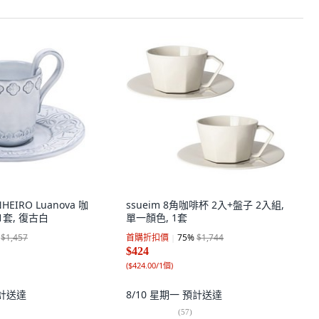
NHEIRO Luanova 咖
ssueim 8角咖啡杯 2入+盤子 2入組,
1套, 復古白
單一顏色, 1套
$1,457
首購折扣價
75
%
$1,744
$424
(
$424.00/1個
)
計送達
8/10 星期一
預計送達
(
57
)