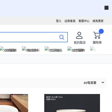
登入
註冊會員
客服中心
成為賣家
我的酷澎
購物車
文具圖書
食品飲料
生活用品
女性服飾
運動戶外
60
每頁筆