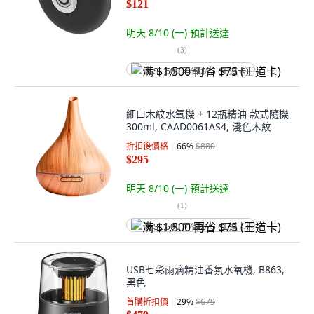
$121
明天 8/10 (一)
預計送達
(
3
)
满 $1,500 再省 $75 (王道卡)
細口木紋水氧機 + 12瓶精油 款式隨機
300ml, CAAD0061AS4, 淺色木紋
折扣後價格
66
%
$880
$295
明天 8/10 (一)
預計送達
(
1
)
满 $1,500 再省 $75 (王道卡)
USB七彩雨滴精油香氛水氧機, B863,
黑色
首購折扣價
29
%
$679