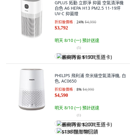
GPLUS 拓勤 立即淨 抑菌 空氣清淨機
白色 A6 HEPA H13 PM2.5 11-19坪
UV-C 抑菌燈
折扣後價格
24
%
$4,990
$3,792
明天 8/10 (一)
預計送達
(
5
)
最高再省 $190 (王道卡)
PHILIPS 飛利浦 奈米級空氣清淨機, 白
色, AC0650
折扣後價格
8
%
$4,990
$4,590
明天 8/10 (一)
預計送達
(
1
)
最高再省 $200 (王道卡)
$138 酷澎幣回饋