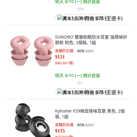
明天 8/10 (一)
預計送達
(
18
)
满 $1,500 再省 $75 (王道卡)
SUNORO 雙層助眠防水耳塞 強降噪矽
膠款 粉色, 2個裝, 1組
首購折扣價
40
%
$203
$121
(
$60.50/1個
)
明天 8/10 (一)
預計送達
(
3
)
满 $1,500 再省 $75 (王道卡)
Kyhome Y29隔音降噪耳塞 黑色, 2個
裝, 1組
首購折扣價
40
%
$259
$155
(
$77.50/1個
)