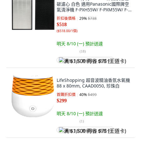
碳濾心 白色 適用Panasonic國際牌空
氣清淨機 F-PXH55W/ F-PXM55W/ F-
VC55XM, P55-01, 1組
折扣後價格
29
%
$738
$518
(
$518.00/1個
)
明天 8/10 (一)
預計送達
(
18
)
满 $1,500 再省 $75 (王道卡)
LifeShopping 超音波精油香氛水氧機
88 x 80mm, CAAD0050, 珍珠白
首購折扣價
40
%
$499
$299
明天 8/10 (一)
預計送達
(
1
)
满 $1,500 再省 $75 (王道卡)