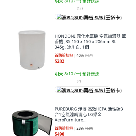
明天 8/10 (一)
預計送達
(
12
)
满 $1,500 再省 $75 (王道卡)
HONDONI 霧化水氧機 空氣加濕器 薰
香機 J35 150 x 150 x 206mm 3L
345g, 冰川白, 1個
首購折扣價
40
%
$471
$282
明天 8/10 (一)
預計送達
(
2
)
满 $1,500 再省 $75 (王道卡)
PUREBURG 淨博 高效HEPA 活性碳3
合1空氣濾網濾心 LG樂金
AeroFurniture
AS201PWU0/AS201PYU0/AS201PRU
首購折扣價
28
%
$690
0適用, 單一商品, 1個
$490