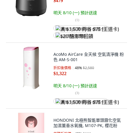
$479
明天 8/10 (一)
預計送達
(
1
)
满 $1,500 再省 $75 (王道卡)
$20 酷澎幣回饋
AcoMo AirCare 全天候 空氣清淨機 粉
色 AM-S-001
折扣後價格
48
%
$2,580
$1,322
明天 8/10 (一)
預計送達
(
3
)
满 $1,500 再省 $75 (王道卡)
HONDONI 北極熊智能單頭霧化空氣
加濕薰香水氧機, M107-PK, 櫻花粉