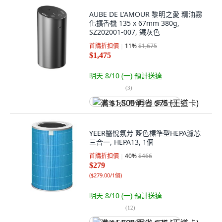
AUBE DE L'AMOUR 黎明之愛 精油霧
化擴香機 135 x 67mm 380g,
SZ202001-007, 鐵灰色
首購折扣價
11
%
$1,675
$1,475
明天 8/10 (一)
預計送達
(
3
)
满 $1,500 再省 $75 (王道卡)
YEER醫悅氛芳 藍色標準型HEPA濾芯
三合一, HEPA13, 1個
首購折扣價
40
%
$466
$279
(
$279.00/1個
)
明天 8/10 (一)
預計送達
(
12
)