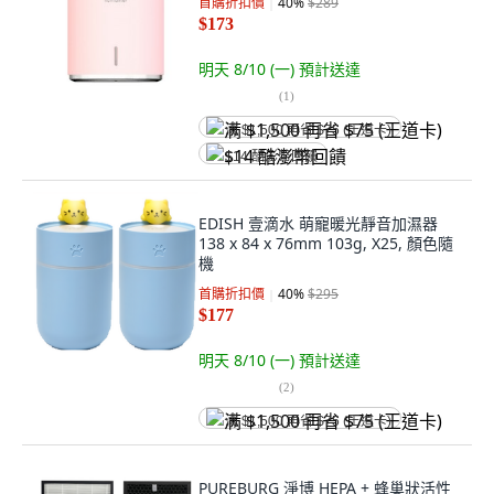
首購折扣價
40
%
$289
$173
明天 8/10 (一)
預計送達
(
1
)
满 $1,500 再省 $75 (王道卡)
$14 酷澎幣回饋
EDISH 壹滴水 萌寵暖光靜音加濕器
138 x 84 x 76mm 103g, X25, 顏色隨
機
首購折扣價
40
%
$295
$177
明天 8/10 (一)
預計送達
(
2
)
满 $1,500 再省 $75 (王道卡)
PUREBURG 淨博 HEPA + 蜂巢狀活性