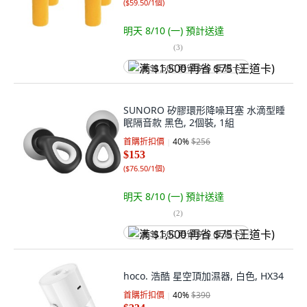
(
$59.50/1個
)
明天 8/10 (一)
預計送達
(
3
)
满 $1,500 再省 $75 (王道卡)
SUNORO 矽膠環形降噪耳塞 水滴型睡
眠隔音款 黑色, 2個裝, 1組
首購折扣價
40
%
$256
$153
(
$76.50/1個
)
明天 8/10 (一)
預計送達
(
2
)
满 $1,500 再省 $75 (王道卡)
hoco. 浩酷 星空頂加濕器, 白色, HX34
首購折扣價
40
%
$390