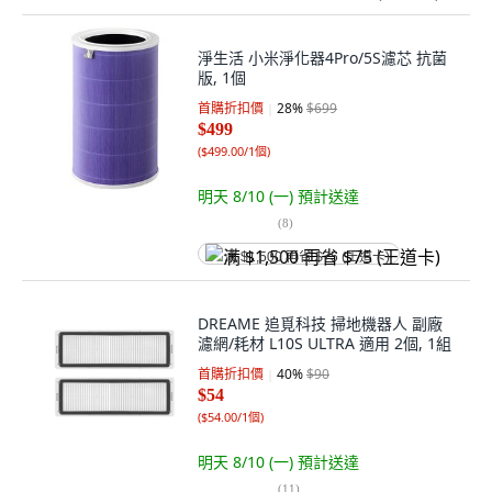
淨生活 小米淨化器4Pro/5S濾芯 抗菌
版, 1個
首購折扣價
28
%
$699
$499
(
$499.00/1個
)
明天 8/10 (一)
預計送達
(
8
)
满 $1,500 再省 $75 (王道卡)
DREAME 追覓科技 掃地機器人 副廠
濾網/耗材 L10S ULTRA 適用 2個, 1組
首購折扣價
40
%
$90
$54
(
$54.00/1個
)
明天 8/10 (一)
預計送達
(
11
)