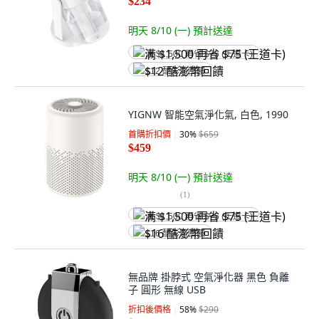
$234
明天 8/10 (一)
預計送達
满 $1,500 再省 $75 (王道卡)
$12 酷澎幣回饋
YIGNW 智能空氣淨化氣, 白色, 1990
首購折扣價
30
%
$659
$459
明天 8/10 (一)
預計送達
(
1
)
满 $1,500 再省 $75 (王道卡)
$16 酷澎幣回饋
無品牌 掛脖式 空氣淨化器 黑色 負離
子 圓形 無線 USB
折扣後價格
58
%
$290