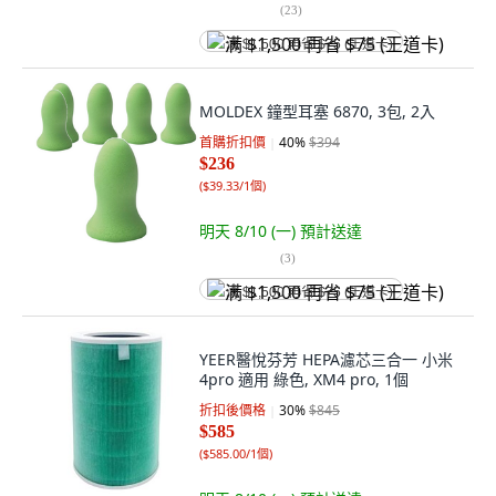
(
23
)
满 $1,500 再省 $75 (王道卡)
MOLDEX 鐘型耳塞 6870, 3包, 2入
首購折扣價
40
%
$394
$236
(
$39.33/1個
)
明天 8/10 (一)
預計送達
(
3
)
满 $1,500 再省 $75 (王道卡)
YEER醫悅芬芳 HEPA濾芯三合一 小米
4pro 適用 綠色, XM4 pro, 1個
折扣後價格
30
%
$845
$585
(
$585.00/1個
)