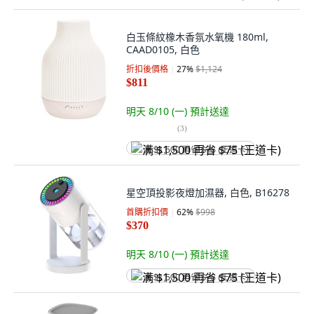
白玉條紋橡木香氛水氧機 180ml,
CAAD0105, 白色
折扣後價格
27
%
$1,124
$811
明天 8/10 (一)
預計送達
(
3
)
满 $1,500 再省 $75 (王道卡)
星空頂投影夜燈加濕器, 白色, B16278
首購折扣價
62
%
$998
$370
明天 8/10 (一)
預計送達
满 $1,500 再省 $75 (王道卡)