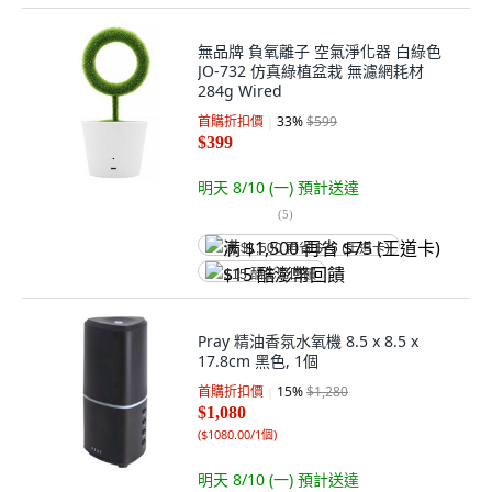
無品牌 負氧離子 空氣淨化器 白綠色
JO-732 仿真綠植盆栽 無濾網耗材
284g Wired
首購折扣價
33
%
$599
$399
明天 8/10 (一)
預計送達
(
5
)
满 $1,500 再省 $75 (王道卡)
$15 酷澎幣回饋
Pray 精油香氛水氧機 8.5 x 8.5 x
17.8cm 黑色, 1個
首購折扣價
15
%
$1,280
$1,080
(
$1080.00/1個
)
明天 8/10 (一)
預計送達