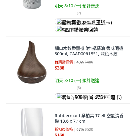
明天 8/10 (一)
預計送達
(
2
)
最高再省 $200 (王道卡)
$221 酷澎幣回饋
細口木紋香薰機 附1瓶精油 香味隨機
300ml, CAAD0061BS1, 深色木紋
首購折扣價
40
%
$480
$288
明天 8/10 (一)
預計送達
(
5
)
满 $1,500 再省 $75 (王道卡)
Rubbermaid 樂柏美 TCell 空氣清香
機 13.6 x 7.1cm
折扣後價格
67
%
$520
$168