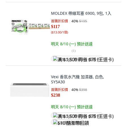
MOLDEX 帶線耳塞 6900, 9包, 1入
首購折扣價
40
%
$195
$117
(
$13.00/1個
)
明天 8/10 (一)
預計送達
(
1
)
满 $1,500 再省 $75 (王道卡)
Vexi 香氛水汽機 加濕器, 白色,
SY5A30
首購折扣價
40
%
$398
$238
明天 8/10 (一)
預計送達
满 $1,500 再省 $75 (王道卡)
$10 酷澎幣回饋