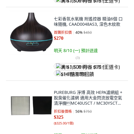
满 $1,500 再省 $75 (王道卡)
七彩香氛水氧機 附遙控器 精油6個 口
味隨機, CAAD0048AS3, 深色木紋款
首購折扣價
40
%
$450
$270
明天 8/10 (一)
預計送達
(
3
)
满 $1,500 再省 $75 (王道卡)
$14 酷澎幣回饋
PUREBURG 淨博 高效 HEPA濾網組 +
脫臭催化濾網 適用大金閃流放電空氣
清淨機MC40USCT / MC30YSCT
MC55USCT MCK55USCT, 1組,
折扣後價格
56
%
$750
MC55-01
$325
(
$325.00/1個
)