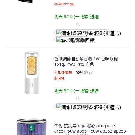
(
$490.00/1個
)
明天 8/10 (一)
預計送達
(
6
)
满 $1,500 再省 $75 (王道卡)
$21 酷澎幣回饋
智能調節自動噴香機 1W 香味隨機
151g, PW3 Pro, 白色
折扣後價格
58
%
$357
$149
明天 8/10 (一)
預計送達
(
2
)
满 $1,500 再省 $75 (王道卡)
怡悅 抗病毒hepa濾心 acerpure
ac551-50w ap551-50w ap352 ap353