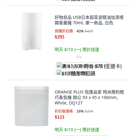
好物良品 USB日本超音波精油加濕噴
霧香薰機 70ml, 單一商品, 白色
首購折扣價
40
%
$493
$295
明天 8/10 (一)
預計送達
(
2
)
满 $1,500 再省 $75 (王道卡)
$13 酷澎幣回饋
ORANGE PLUS 悅康品家 時尚簡約輕
巧香氛機 辦公 93 x 45 x 106mm,
White, DQ127
折扣後價格
58
%
$294
$123
明天 8/10 (一)
預計送達