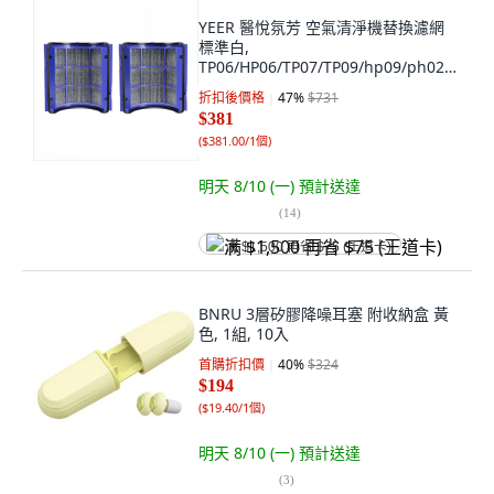
YEER 醫悅氛芳 空氣清淨機替換濾網
標準白,
TP06/HP06/TP07/TP09/hp09/ph02/p
h04, 1個
折扣後價格
47
%
$731
$381
(
$381.00/1個
)
明天 8/10 (一)
預計送達
(
14
)
满 $1,500 再省 $75 (王道卡)
BNRU 3層矽膠降噪耳塞 附收納盒 黃
色, 1組, 10入
首購折扣價
40
%
$324
$194
(
$19.40/1個
)
明天 8/10 (一)
預計送達
(
3
)