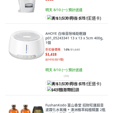
明天 8/10 (一)
預計送達
满 $1,500 再省 $75 (王道卡)
AHOYE 白噪音除噪助眠器
p01_05243341 13 x 13 x 5cm 400g,
1個
折扣後價格
14
%
$1,649
$1,418
(
$1418.00/1個
)
明天 8/10 (一)
預計送達
(
10
)
满 $1,500 再省 $75 (王道卡)
$43 酷澎幣回饋
FushanKodo 富山香堂 招財旺運超音
波霧化水氧機 + 澳洲植萃純檀精露 2瓶