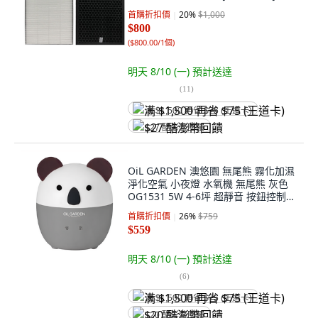
W適用, J68-01, 1組
首購折扣價
20
%
$1,000
$800
(
$800.00/1個
)
明天 8/10 (一)
預計送達
(
11
)
满 $1,500 再省 $75 (王道卡)
$27 酷澎幣回饋
OiL GARDEN 澳悠園 無尾熊 霧化加濕
淨化空氣 小夜燈 水氧機 無尾熊 灰色
OG1531 5W 4-6坪 超靜音 按鈕控制
有線
首購折扣價
26
%
$759
$559
明天 8/10 (一)
預計送達
(
6
)
满 $1,500 再省 $75 (王道卡)
$20 酷澎幣回饋