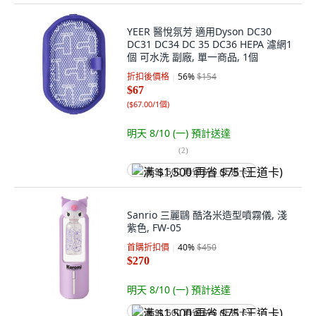
YEER 醫悅氛芳 適用Dyson DC30
DC31 DC34 DC 35 DC36 HEPA 濾網1
個 可水洗 副廠, 單一商品, 1個
折扣後價格
56
%
$154
$67
(
$67.00/1個
)
明天 8/10 (一)
預計送達
(
2
)
满 $1,500 再省 $75 (王道卡)
Sanrio 三麗鷗 酷洛米造型噴霧儀, 淺
紫色, FW-05
首購折扣價
40
%
$450
$270
明天 8/10 (一)
預計送達
满 $1,500 再省 $75 (王道卡)