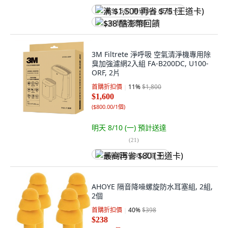
满 $1,500 再省 $75 (王道卡)
$38 酷澎幣回饋
3M Filtrete 淨呼吸 空氣清淨機專用除
臭加強濾網2入組 FA-B200DC, U100-
ORF, 2片
首購折扣價
11
%
$1,800
$1,600
(
$800.00/1個
)
明天 8/10 (一)
預計送達
(
21
)
最高再省 $80 (王道卡)
AHOYE 隔音降噪螺旋防水耳塞組, 2組,
2個
首購折扣價
40
%
$398
$238