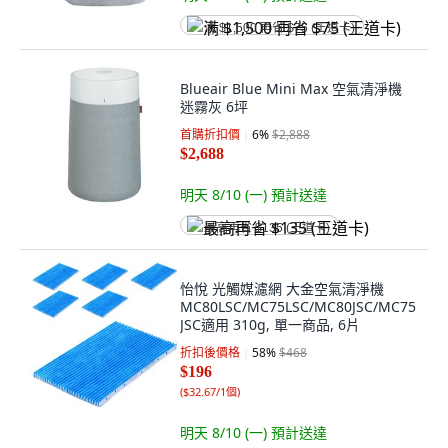
满 $1,500 再省 $75 (王道卡)
Blueair Blue Mini Max 空氣清淨機
迷霧灰 6坪
首購折扣價
6
%
$2,888
$2,688
明天 8/10 (一)
預計送達
最高再省 $135 (王道卡)
怡悅 光觸媒濾網 大金空氣清淨機
MC80LSC/MC75LSC/MC80JSC/MC75
JSC適用 310g, 單一商品, 6片
折扣後價格
58
%
$468
$196
(
$32.67/1個
)
明天 8/10 (一)
預計送達