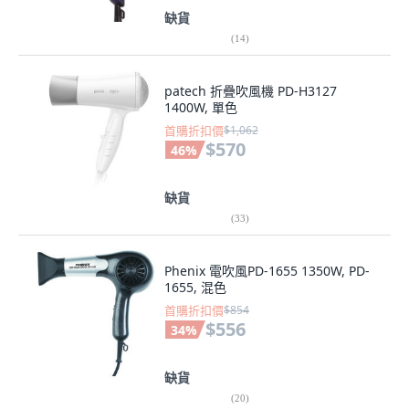
缺貨
(
14
)
patech 折疊吹風機 PD-H3127
1400W, 單色
首購折扣價
$1,062
$570
46
%
缺貨
(
33
)
Phenix 電吹風PD-1655 1350W, PD-
1655, 混色
首購折扣價
$854
$556
34
%
缺貨
(
20
)