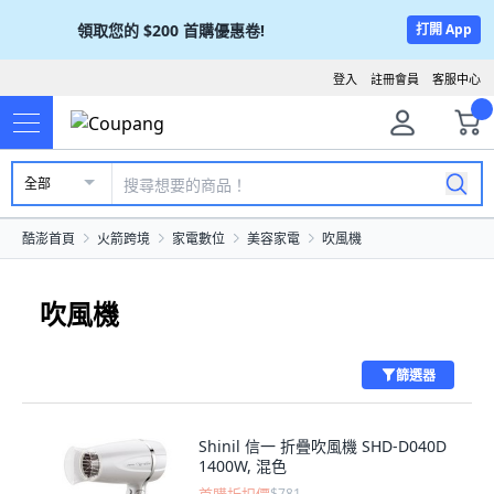
領取您的
$200
首購優惠卷!
打開 App
登入
註冊會員
客服中心
全部
酷澎首頁
火箭跨境
家電數位
美容家電
吹風機
吹風機
篩選器
Shinil 信一 折疊吹風機 SHD-D040D
1400W, 混色
$781