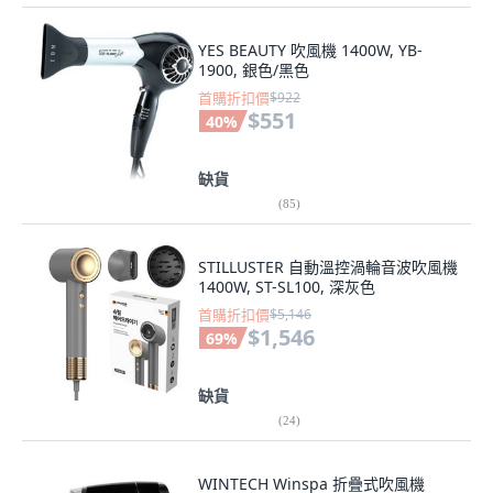
YES BEAUTY 吹風機 1400W, YB-
1900, 銀色/黑色
首購折扣價
$922
$551
40
%
缺貨
(
85
)
STILLUSTER 自動溫控渦輪音波吹風機
1400W, ST-SL100, 深灰色
首購折扣價
$5,146
$1,546
69
%
缺貨
(
24
)
WINTECH Winspa 折疊式吹風機