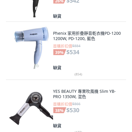
$542
26
%
缺貨
Phenix 家用折疊靜音乾衣機PD-1200
1200W, PD-1200, 藍色
首購折扣價
$884
$534
39
%
缺貨
(
854
)
YES BEAUTY 專業吹風機 Slim YB-
PRO 1350W, 混色
首購折扣價
$866
$530
38
%
缺貨