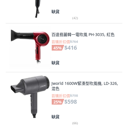
缺貨
(
42
)
百達翡麗韓一電吹風 PH-3035, 紅色
首購折扣價
$764
$416
45
%
缺貨
Jworld 1600W緊湊型吹風機, LD-326,
混色
首購折扣價
$798
$598
25
%
缺貨
(
66
)