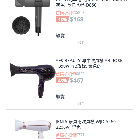
灰色, 長江基建-D860
首購折扣價
$823
$468
43
%
缺貨
(
28
)
YES BEAUTY 專業吹風機 YB ROSE
1350W, YB玫瑰, 紫色的
首購折扣價
$823
$467
43
%
缺貨
(
12
)
JENIA 暴風雨吹風機 WJD-5560
2200W, 混色
首購折扣價
$771