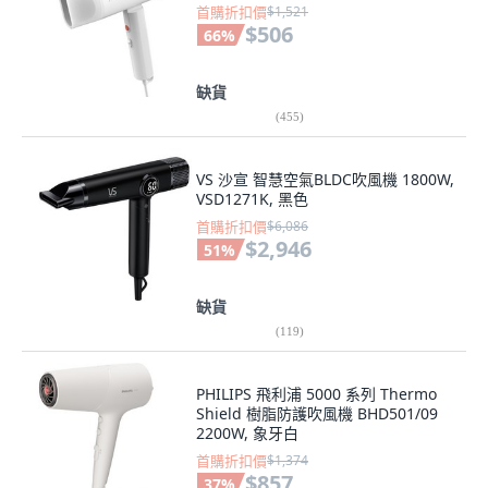
首購折扣價
$1,521
$506
66
%
缺貨
(
455
)
VS 沙宣 智慧空氣BLDC吹風機 1800W,
VSD1271K, 黑色
首購折扣價
$6,086
$2,946
51
%
缺貨
(
119
)
PHILIPS 飛利浦 5000 系列 Thermo
Shield 樹脂防護吹風機 BHD501/09
2200W, 象牙白
首購折扣價
$1,374
$857
37
%