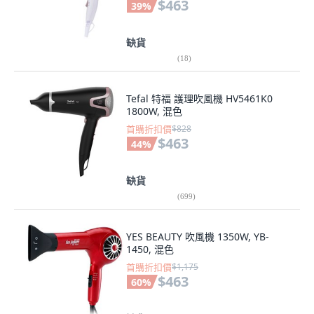
$463
39
%
缺貨
(
18
)
Tefal 特福 護理吹風機 HV5461K0
1800W, 混色
首購折扣價
$828
$463
44
%
缺貨
(
699
)
YES BEAUTY 吹風機 1350W, YB-
1450, 混色
首購折扣價
$1,175
$463
60
%