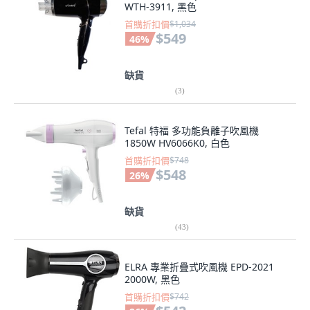
WTH-3911, 黑色
首購折扣價
$1,034
$549
46
%
缺貨
(
3
)
Tefal 特福 多功能負離子吹風機
1850W HV6066K0, 白色
首購折扣價
$748
$548
26
%
缺貨
(
43
)
ELRA 專業折疊式吹風機 EPD-2021
2000W, 黑色
首購折扣價
$742