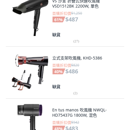
VS 沙宣 折疊式快速吹風機
VSD1512BK 2200W, 單色
首購折扣價
$1,250
$487
61
%
缺貨
(
27
)
立式支架吹風機, KHD-5386
首購折扣價
$820
$486
40
%
缺貨
(
2
)
En tus manos 吹風機 NWQL-
HD75437G 1800W, 混色
首購折扣價
$942
$483
48
%