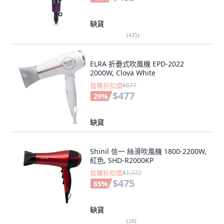
缺貨
(
435
)
ELRA 折疊式吹風機 EPD-2022
2000W, Clova White
首購折扣價
$677
$477
29
%
缺貨
Shinil 信一 絲滑吹風機 1800-2200W,
紅色, SHD-R2000KP
首購折扣價
$1,372
$475
65
%
缺貨
(
20
)