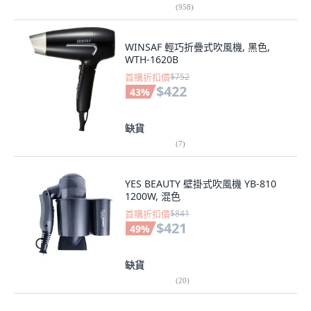
(
958
)
WINSAF 輕巧折疊式吹風機, 黑色,
WTH-1620B
首購折扣價
$752
$422
43
%
缺貨
(
7
)
YES BEAUTY 壁掛式吹風機 YB-810
1200W, 混色
首購折扣價
$841
$421
49
%
缺貨
(
20
)