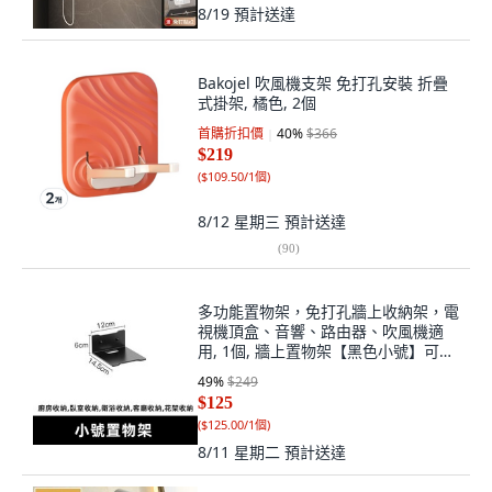
8/19
預計送達
Bakojel 吹風機支架 免打孔安裝 折疊
式掛架, 橘色, 2個
首購折扣價
40
%
$366
$219
(
$109.50/1個
)
8/12 星期三
預計送達
(
90
)
多功能置物架，免打孔牆上收納架，電
視機頂盒、音響、路由器、吹風機適
用, 1個, 牆上置物架【黑色小號】可粘
膠可打孔
49
%
$249
$125
(
$125.00/1個
)
8/11 星期二
預計送達