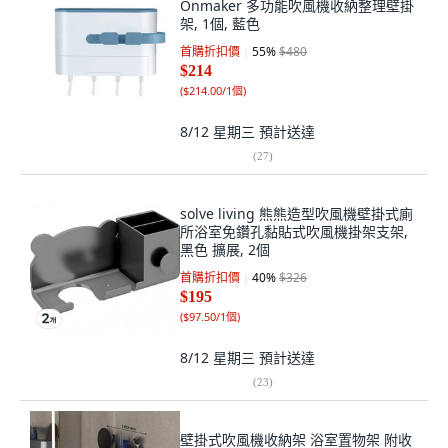
Onmaker 多功能吹風機收納整理壁掛
架, 1個, 藍色
首購折扣價
55
%
$480
$214
(
$214.00/1個
)
8/12 星期三
預計送達
(
27
)
solve living 熊熊造型吹風機壁掛式廁
所浴室免鑽孔黏貼式吹風機掛架支架,
黑色 擴展, 2個
首購折扣價
40
%
$326
$195
(
$97.50/1個
)
8/12 星期三
預計送達
(
23
)
壁掛式吹風機收納架 浴室置物架 附收