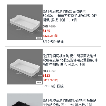
免打孔廚房洞洞板牆面收納架
30x30cm 鍋蓋刀架筷子調味料架 DIY
擱板, 擱板 中號 白, 1個
50
%
$250
$125
(
$125.00/1個
)
8/19
預計送達
免打孔洞洞板掛鉤 衛生間牆面收納架
吹風機支架 化妝品洗浴用品置物架, 多
功能中擱板 白色 可瀝水, 1個
50
%
$250
$125
(
$125.00/1個
)
8/19
預計送達
免打孔浴室洞洞板壁掛置物架 拖把刷
子收納掛板, 黑 - 中號 瀝水板, 1個