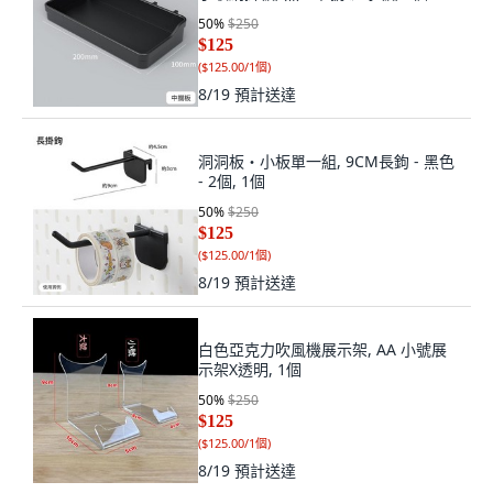
50
%
$250
$125
(
$125.00/1個
)
8/19
預計送達
洞洞板・小板單一組, 9CM長鉤 - 黑色
- 2個, 1個
50
%
$250
$125
(
$125.00/1個
)
8/19
預計送達
白色亞克力吹風機展示架, AA 小號展
示架X透明, 1個
50
%
$250
$125
(
$125.00/1個
)
8/19
預計送達