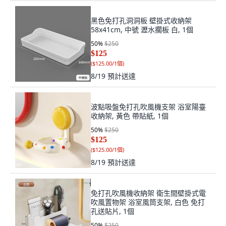
黑色免打孔洞洞板 壁掛式收納架
58x41cm, 中號 瀝水擱板 白, 1個
50
%
$250
$125
(
$125.00/1個
)
8/19
預計送達
波點吸盤免打孔吹風機支架 浴室陽臺
收納架, 黃色 帶貼紙, 1個
50
%
$250
$125
(
$125.00/1個
)
8/19
預計送達
免打孔吹風機收納架 衛生間壁掛式電
吹風置物架 浴室風筒支架, 白色 免打
孔送貼片, 1個
50
%
$250