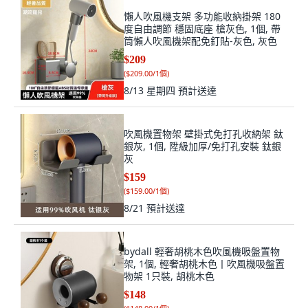
懶人吹風機支架 多功能收納掛架 180
度自由調節 穩固底座 槍灰色, 1個, 帶
筒懶人吹風機架配免釘貼-灰色, 灰色
$209
(
$209.00/1個
)
8/13 星期四
預計送達
吹風機置物架 壁掛式免打孔收納架 鈦
銀灰, 1個, 陞級加厚/免打孔安裝 鈦銀
灰
$159
(
$159.00/1個
)
8/21
預計送達
bydall 輕奢胡桃木色吹風機吸盤置物
架, 1個, 輕奢胡桃木色丨吹風機吸盤置
物架 1只裝, 胡桃木色
$148