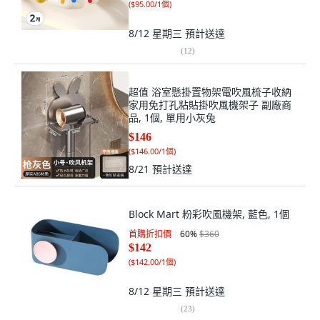
(
$95.00/1個
)
8/12 星期三
預計送達
(
12
)
超值 浴室懸掛置物架電吹風梳子收納
家用免打孔粘貼掛吹風機架子 副廠商
品, 1個, 單用小灰兔
$146
(
$146.00/1個
)
8/21
預計送達
Block Mart 粉彩吹風機架, 藍色, 1個
首購折扣價
60
%
$360
$142
(
$142.00/1個
)
8/12 星期三
預計送達
(
23
)