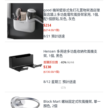
good 機架壁掛式免打孔置物架酒店理
髮店牆上多功能電吹風掛架家用, 1個,
配1個膠貼,灰色, 灰色
$214
(
$214.00/1個
)
8/21
預計送達
Hensen 多用途多功能收納吹風機支
架, 1個, 黑色
首購折扣價
40
%
$218
$130
(
$130.00/1個
)
8/12 星期三
預計送達
(
23
)
Block Mart 螺絲固定式吹風機架, 單一
顏色, 2個