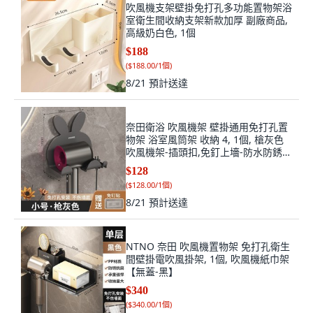
吹風機支架壁掛免打孔多功能置物架浴
室衛生間收納支架新款加厚 副廠商品,
高級奶白色, 1個
$188
(
$188.00/1個
)
8/21
預計送達
奈田衛浴 吹風機架 壁掛通用免打孔置
物架 浴室風筒架 收納 4, 1個, 槍灰色
吹風機架-插頭扣,免釘上墻-防水防銹-
通用款
$128
(
$128.00/1個
)
8/21
預計送達
NTNO 奈田 吹風機置物架 免打孔衛生
間壁掛電吹風掛架, 1個, 吹風機紙巾架
【無蓋-黑】
$340
(
$340.00/1個
)