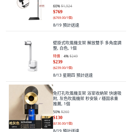
地支架:如圖
60
%
$1,924
$769
(
$769.00/1個
)
8/19
預計送達
壁掛式吹風機支架 解放雙手 多角度調
整, 白色, 1個
特價
4
%
$249
$239
(
$239.00/1個
)
8/13 星期四
預計送達
免打孔吹風機支架 浴室收納架 快速吸
附, 灰色吹風機架 秒安裝 / 穩固承重
推薦, 1個
50
%
$260
$130
(
$130.00/1個
)
8/19
預計送達