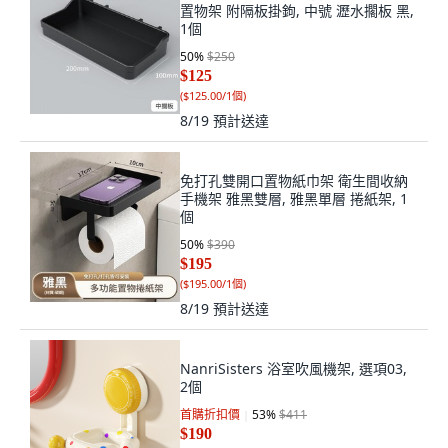
置物架 附隔板掛鉤, 中號 瀝水擱板 黑,
1個
50
%
$250
$125
(
$125.00/1個
)
8/19
預計送達
免打孔雙開口置物紙巾架 衛生間收納
手機架 雅黑雙層, 雅黑單層 捲紙架, 1
個
50
%
$390
$195
(
$195.00/1個
)
8/19
預計送達
NanriSisters 浴室吹風機架, 選項03,
2個
首購折扣價
53
%
$411
$190