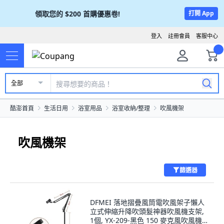
領取您的
$200
首購優惠卷!
打開 App
登入
註冊會員
客服中心
全部
酷澎首頁
生活日用
浴室用品
浴室收納/整理
吹風機架
吹風機架
篩選器
DFMEI 落地摺疊風筒電吹風架子懶人
立式伸縮升降吹頭髮神器吹風機支架,
1個, YX-209-黑色 150 麥克風吹風機落