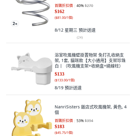
首購折扣價
40
%
$270
$162
(
$81.00/1個
)
8/12 星期三
預計送達
(
24
)
浴室吹風機壁掛置物架 免打孔收納支
架, 1套, 貓咪款【大小通用】支架珍珠
白丨（吹風機支架+收納盒+繞線柱）
$133
(
$133.00/1個
)
8/19
預計送達
NanriSisters 飯店式吹風機架, 黃色, 4
個
首購折扣價
53
%
$394
$183
(
$45.75/1個
)