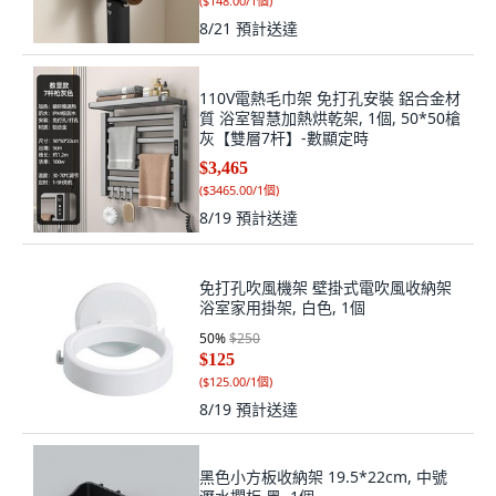
(
$148.00/1個
)
8/21
預計送達
110V電熱毛巾架 免打孔安裝 鋁合金材
質 浴室智慧加熱烘乾架, 1個, 50*50槍
灰【雙層7杆】-數顯定時
$3,465
(
$3465.00/1個
)
8/19
預計送達
免打孔吹風機架 壁掛式電吹風收納架
浴室家用掛架, 白色, 1個
50
%
$250
$125
(
$125.00/1個
)
8/19
預計送達
黑色小方板收納架 19.5*22cm, 中號