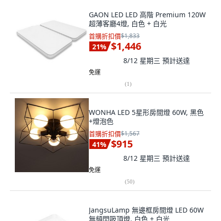
GAON LED LED 高階 Premium 120W
超薄客廳4燈, 白色 + 白光
首購折扣價
$1,833
$1,446
21
%
8/12 星期三
預計送達
免運
(
1
)
WONHA LED 5星形房間燈 60W, 黑色
+燈泡色
首購折扣價
$1,567
$915
41
%
8/12 星期三
預計送達
免運
(
50
)
JangsuLamp 無邊框房間燈 LED 60W
無頻閃吸頂燈, 白色 + 白光