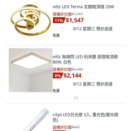
vittz LED Terina 玄關吸頂燈 20W
首購折扣價
$1,747
$1,547
11
%
8/12 星期三
預計送達
免運
vittz 無頻閃 LED 利貝娜 房間吸頂燈
80W, 白色
首購折扣價
$2,344
$2,144
8
%
8/12 星期三
預計送達
免運
(
1
)
cityo LED日光燈 3入, 晝光色(螢光燈
色)
首購折扣價
$647