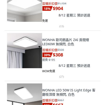
首購折扣價
$1,104
$904
18
%
8/12 星期三
預計送達
免運
(
13
)
WONHA 歐司朗晶片 ZAI 房間燈
LED60W 無頻閃, 白色
首購折扣價
$508
$308
39
%
運費 $195
8/12 星期三
預計送達
WOW免運
(
27
)
WONHA LED 50W IS Light Edge 客
廳吸頂燈 無頻閃, 白色
首購折扣價
$867