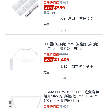
首購折扣價
$1,064
$599
43
%
運費 $195
8/12 星期三
預計送達
免運
(
31
)
LED圓形吸頂燈 75W+遙控器, 房間燈
（混色），遙控器（白色）
首購折扣價
$2,580
$1,406
45
%
8/12 星期三
預計送達
免運
(
23
)
SIGMA LED Wonha LED 三色變換 無
頻閃 50W 方形房間燈 TYPE 1 540 x
540 mm + 遙控器組, 白色
首購折扣價
$1,659