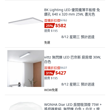
BK Lighting LED 優質纖薄平板燈 免
鑽孔 640 x 320 mm 25W, 晝光色
首購折扣價
$782
$582
25
%
運費 $195
8/12 星期三
預計送達
免運
vittz 無閃爍 LED 巴奈斯 廚房燈 30W,
白色
首購折扣價
$627
$427
31
%
運費 $195
8/12 星期三
預計送達
WOW免運
WONHA Diar LED 房間吸頂燈 75W +
遙控器套組, 無閃爍 白色 + 白光 + 燈