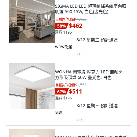
SIGMA LED LED 超薄線條系統室內照
明燈 500 15W, 白色(晝光色)
首購折扣價
$1,123
$462
58
%
運費 $195
8/12 星期三
預計送達
WOW免運
(
1
)
WONHA 閃電牌 壓克力 LED 無頻閃
方形吸頂燈 60W 晝光色, 白色
首購折扣價
$1,552
$511
67
%
運費 $195
8/12 星期三
預計送達
免運
(
23
)