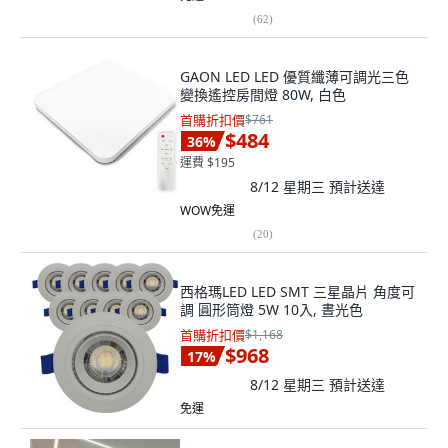
(
62
)
GAON LED LED 優質纖薄可調光三色
變換遙控房間燈 80W, 白色
首購折扣價
$761
$484
36
%
運費 $195
8/12 星期三
預計送達
WOW免運
(
20
)
西格瑪LED LED SMT 三星晶片 角度可
調 圓形筒燈 5W 10入, 晝光色
首購折扣價
$1,168
$968
17
%
8/12 星期三
預計送達
免運