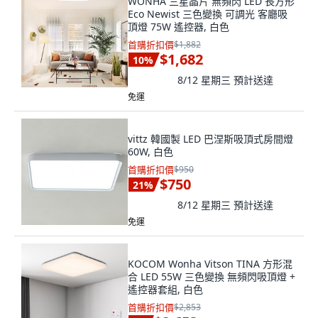
WONHA 三星晶片 無頻閃 LED 長方形
Eco Newist 三色變換 可調光 客廳吸
頂燈 75W 遙控器, 白色
首購折扣價
$1,882
$1,682
10
%
8/12 星期三
預計送達
免運
vittz 韓國製 LED 巴涅斯吸頂式房間燈
60W, 白色
首購折扣價
$950
$750
21
%
8/12 星期三
預計送達
免運
KOCOM Wonha Vitson TINA 方形混
合 LED 55W 三色變換 無頻閃吸頂燈 +
遙控器套組, 白色
首購折扣價
$2,853