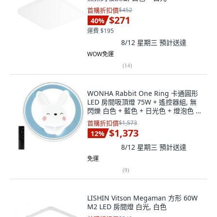
首購折扣價
$452
$271
40
%
運費 $195
8/12 星期三
預計送達
WOW免運
(
14
)
WONHA Rabbit One Ring 卡通圓形
LED 房間吸頂燈 75W + 遙控器組, 無
閃爍 白色 + 藍色 + 日光色 + 燈泡色 +
自然白
首購折扣價
$1,573
$1,373
12
%
8/12 星期三
預計送達
免運
(
9
)
LISHIN Vitson Megaman 方形 60W
M2 LED 房間燈 白光, 白色