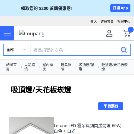
領取您的
$200
首購優惠卷!
打開 App
登入
註冊會員
客服中心
全部
酷澎首
火箭跨
室內家
燈具照
吸頂燈/壁
吸頂燈/天花板崁
頁
境
居
明
燈
燈
吸頂燈/天花板崁燈
篩選器
Letone LED 雲朵無頻閃房間燈 60W,
白色 + 白光