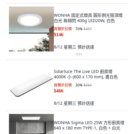
WONHA 固定式燈具 圓形側光吸頂燈
白光 無頻閃 400g LED20W, 白色
首購折扣價
70
%
$497
$146
8/12 星期三
預計送達
(
11
)
Solarluce The Live LED 廚房燈
4000K 小 (600 x 170 mm), 晝白色
首購折扣價
30
%
$666
$466
8/12 星期三
預計送達
WONHA Sigma LED 25W 方形廚房燈
640 x 180 mm TYPE-1, 白色 + 白光