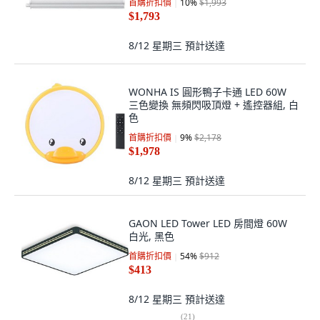
首購折扣價
10
%
$1,993
$1,793
8/12 星期三
預計送達
WONHA IS 圓形鴨子卡通 LED 60W
三色變換 無頻閃吸頂燈 + 遙控器組, 白
色
首購折扣價
9
%
$2,178
$1,978
8/12 星期三
預計送達
GAON LED Tower LED 房間燈 60W
白光, 黑色
首購折扣價
54
%
$912
$413
8/12 星期三
預計送達
(
21
)