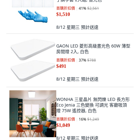
首購折扣價
41
%
$2,561
$1,510
8/12 星期三
預計送達
GAON LED 菱形高級晝光色 60W 薄型
房間燈 2入, 白色
首購折扣價
37
%
$788
$491
8/12 星期三
預計送達
WONHA 三星晶片 無閃爍 LED 長方形
Eco Jenia 三色變換 可調光 客廳吸頂
燈 75W 遙控器, 白色
首購折扣價
16
%
$1,249
$1,049
8/12 星期三
預計送達