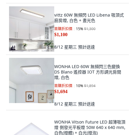
vittz 60W 無頻閃 LED Libena 吸頂式
廚房燈, 白色 + 晝光色
首購折扣價
15
%
$1,300
$1,100
8/12 星期三
預計送達
WONHA LED 60W 無頻閃三色變換
DS Blano 遙控器 IOT 方形調光房間
燈, 白色
首購折扣價
10
%
$1,894
$1,694
8/12 星期三
預計送達
WONHA Vitson Future LED 超薄吸頂
燈 側發光平板燈 50W 640 x 640 mm,
白色(燈體) + 白光(燈泡)