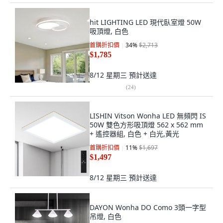
hit LIGHTING LED 現代臥室燈 50W
吸頂燈, 白色
首購折扣價
34
%
$2,713
$1,785
8/12 星期三
預計送達
(
24
)
LISHIN Vitson Wonha LED 無頻閃 IS
50W 雙色方形吸頂燈 562 x 562 mm
+ 遙控器組, 白色 + 白光,黃光
首購折扣價
11
%
$1,697
$1,497
8/12 星期三
預計送達
DAYON Wonha DO Como 3頭一字型
吊燈, 白色