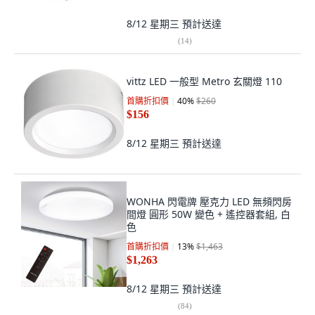
8/12 星期三
預計送達
(
14
)
vittz LED 一般型 Metro 玄關燈 110
首購折扣價
40
%
$260
$156
8/12 星期三
預計送達
WONHA 閃電牌 壓克力 LED 無頻閃房
間燈 圓形 50W 變色 + 遙控器套組, 白
色
首購折扣價
13
%
$1,463
$1,263
8/12 星期三
預計送達
(
84
)