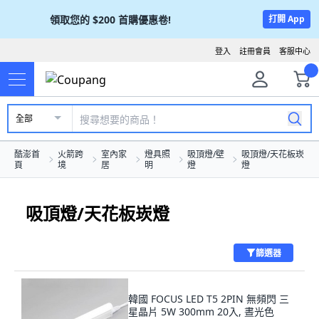
領取您的
$200
首購優惠卷!
打開 App
登入
註冊會員
客服中心
全部
酷澎首
火箭跨
室內家
燈具照
吸頂燈/壁
吸頂燈/天花板崁
頁
境
居
明
燈
燈
吸頂燈/天花板崁燈
篩選器
韓國 FOCUS LED T5 2PIN 無頻閃 三
星晶片 5W 300mm 20入, 晝光色