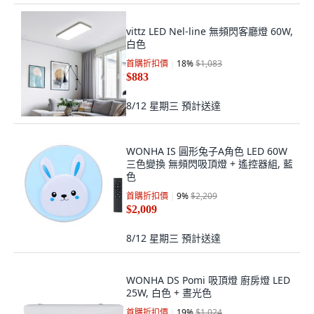
vittz LED Nel-line 無頻閃客廳燈 60W,
白色
首購折扣價
18
%
$1,083
$883
8/12 星期三
預計送達
WONHA IS 圓形兔子A角色 LED 60W
三色變換 無頻閃吸頂燈 + 遙控器組, 藍
色
首購折扣價
9
%
$2,209
$2,009
8/12 星期三
預計送達
WONHA DS Pomi 吸頂燈 廚房燈 LED
25W, 白色 + 晝光色
首購折扣價
19
%
$1,024