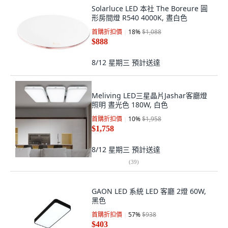
Solarluce LED 本社 The Boreure 圓
形房間燈 R540 4000K, 晝白色
首購折扣價
18
%
$1,088
$888
8/12 星期三
預計送達
Meliving LED三星晶片Jashar客廳燈
照明 晝光色 180W, 白色
首購折扣價
10
%
$1,958
$1,758
8/12 星期三
預計送達
(
39
)
GAON LED 系統 LED 客廳 2燈 60W,
黑色
首購折扣價
57
%
$938
$403