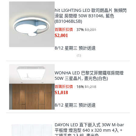
hit LIGHTING LED 歐司朗晶片 無頻閃
滑鼠 房間燈 50W B31046, 藍色
(B31046BLSB)
首購折扣價
37
%
$3,201
$2,001
8/12 星期三
預計送達
(
1
)
WONHA LED 巴黎艾菲爾鐵塔房間燈
50W 三星晶片, 晝光色(白色)
首購折扣價
16
%
$1,218
$1,018
8/12 星期三
預計送達
DAYON LED 直下嵌入式 30W M-bar
平板燈 燈泡型 640 x 320 mm 4入 +
丁腈手套 2入組, 晝光色