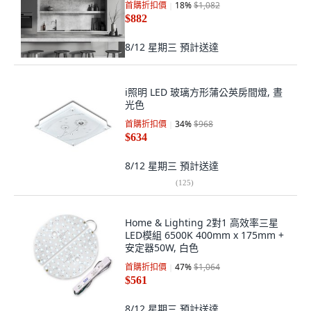
首購折扣價
18
%
$1,082
$882
8/12 星期三
預計送達
i照明 LED 玻璃方形蒲公英房間燈, 晝
光色
首購折扣價
34
%
$968
$634
8/12 星期三
預計送達
(
125
)
Home & Lighting 2對1 高效率三星
LED模組 6500K 400mm x 175mm +
安定器50W, 白色
首購折扣價
47
%
$1,064
$561
8/12 星期三
預計送達