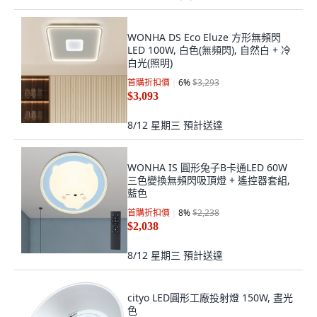
WONHA DS Eco Eluze 方形無頻閃
LED 100W, 白色(無頻閃), 自然白 + 冷
白光(照明)
首購折扣價
6
%
$3,293
$3,093
8/12 星期三
預計送達
WONHA IS 圓形兔子B卡通LED 60W
三色變換無頻閃吸頂燈 + 遙控器套組,
藍色
首購折扣價
8
%
$2,238
$2,038
8/12 星期三
預計送達
cityo LED圓形工廠投射燈 150W, 晝光
色