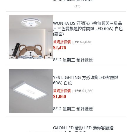
(
13
)
WONHA DS 可調光小熊無頻閃三星晶
片三色變換遙控房間燈 LED 60W, 白色
(霧面)
首購折扣價
7
%
$2,676
$2,476
8/12 星期三
預計送達
YES LIGHTING 方形珠飾LED客廳燈
60W, 白色
首購折扣價
15
%
$1,260
$1,060
8/12 星期三
預計送達
GAON LED 菱形 LED 迷你客廳燈