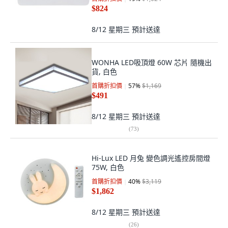
$824
8/12 星期三
預計送達
WONHA LED吸頂燈 60W 芯片 隨機出
貨, 白色
首購折扣價
57
%
$1,169
$491
8/12 星期三
預計送達
(
73
)
Hi-Lux LED 月兔 變色調光遙控房間燈
75W, 白色
首購折扣價
40
%
$3,119
$1,862
8/12 星期三
預計送達
(
26
)