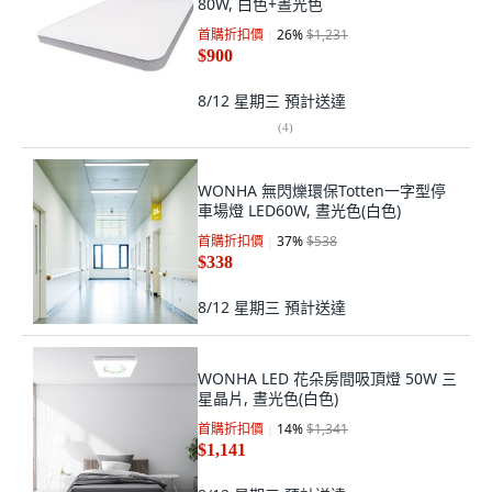
80W, 白色+晝光色
首購折扣價
26
%
$1,231
$900
8/12 星期三
預計送達
(
4
)
WONHA 無閃爍環保Totten一字型停
車場燈 LED60W, 晝光色(白色)
首購折扣價
37
%
$538
$338
8/12 星期三
預計送達
WONHA LED 花朵房間吸頂燈 50W 三
星晶片, 晝光色(白色)
首購折扣價
14
%
$1,341
$1,141