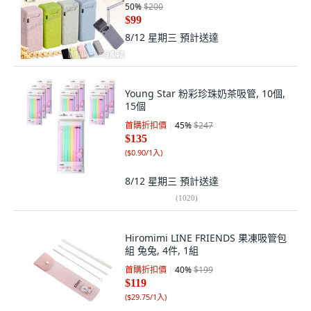
50
%
$200
$99
8/12 星期三
預計送達
Young Star 粉彩珍珠奶茶吸管, 10個,
15個
首購折扣價
45
%
$247
$135
(
$0.90/1入
)
8/12 星期三
預計送達
(
1020
)
Hiromimi LINE FRIENDS 果凍吸管包
組 兔兔, 4件, 1組
首購折扣價
40
%
$199
$119
(
$29.75/1入
)