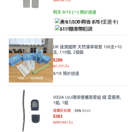
明天 8/10 (一)
預計送達
满 $1,500 再省 $75 (王道卡)
$11 酷澎幣回饋
DR 達潤國際 天然蒲草吸管 100支+10
支, 110個, 2個裝
$280
(
$1.27/1入
)
8/18
預計送達
VIIDA UiU環保便攜吸管組 細 雲霧黑,
1組, 1組
首購折扣價
39
%
$503
$303
(
$303.00/1入
)