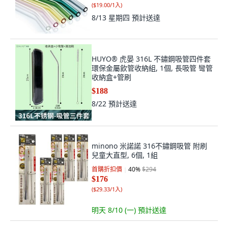
(
$19.00/1入
)
8/13 星期四
預計送達
HUYO® 虎晏 316L 不鏽鋼吸管四件套
環保金屬飲管收納組, 1個, 長吸管 彎管
收納盒+管刷
$188
8/22
預計送達
minono 米諾諾 316不鏽鋼吸管 附刷
兒童大直型, 6個, 1組
首購折扣價
40
%
$294
$176
(
$29.33/1入
)
明天 8/10 (一)
預計送達