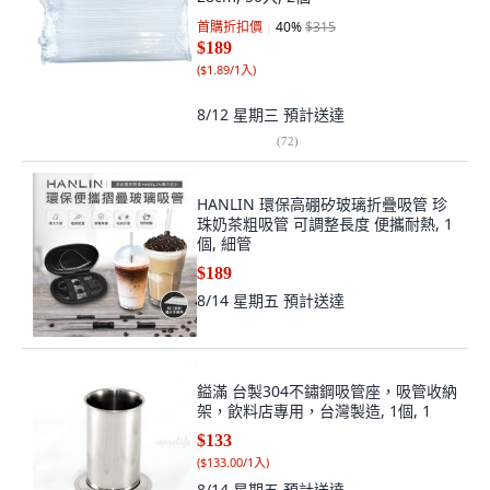
首購折扣價
40
%
$315
$189
(
$1.89/1入
)
8/12 星期三
預計送達
(
72
)
HANLIN 環保高硼矽玻璃折疊吸管 珍
珠奶茶粗吸管 可調整長度 便攜耐熱, 1
個, 細管
$189
8/14 星期五
預計送達
鎰滿 台製304不鏽鋼吸管座，吸管收納
架，飲料店專用，台灣製造, 1個, 1
$133
(
$133.00/1入
)
8/14 星期五
預計送達