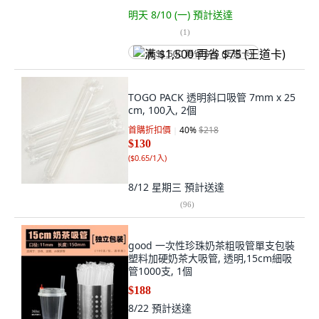
明天 8/10 (一)
預計送達
(
1
)
满 $1,500 再省 $75 (王道卡)
TOGO PACK 透明斜口吸管 7mm x 25
cm, 100入, 2個
首購折扣價
40
%
$218
$130
(
$0.65/1入
)
8/12 星期三
預計送達
(
96
)
good 一次性珍珠奶茶粗吸管單支包裝
塑料加硬奶茶大吸管, 透明,15cm細吸
管1000支, 1個
$188
8/22
預計送達