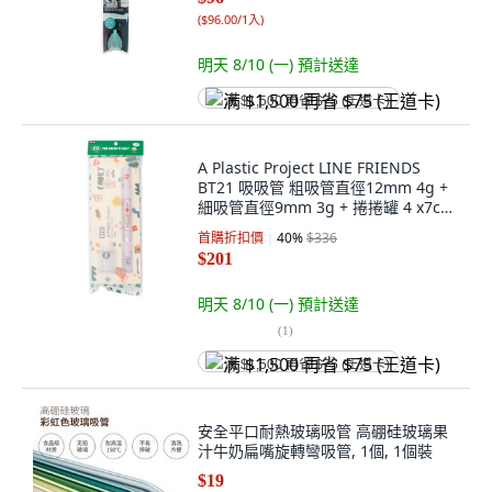
(
$96.00/1入
)
明天 8/10 (一)
預計送達
满 $1,500 再省 $75 (王道卡)
A Plastic Project LINE FRIENDS
BT21 吸吸管 粗吸管直徑12mm 4g +
細吸管直徑9mm 3g + 捲捲罐 4 x7cm
+ 掛鉤 + 收納管 26cm 24cm COOKY,
首購折扣價
40
%
$336
1組
$201
明天 8/10 (一)
預計送達
(
1
)
满 $1,500 再省 $75 (王道卡)
安全平口耐熱玻璃吸管 高硼硅玻璃果
汁牛奶扁嘴旋轉彎吸管, 1個, 1個裝
$19