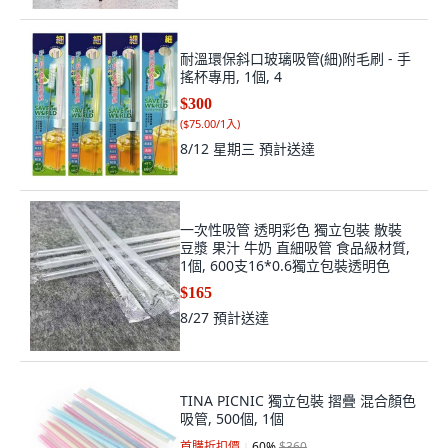
耐溫環保斜口玻璃吸管(細)附毛刷 - 手
搖杯專用, 1個, 4
$300
(
$75.00/1入
)
8/12 星期三
預計送達
一次性吸管 透明彩色 獨立包裝 散裝
豆漿 果汁 牛奶 直細吸管 食品級材質,
1個, 600支16*0.6獨立包裝透明色
$165
8/27
預計送達
TINA PICNIC 獨立包裝 摺疊 混合顏色
吸管, 500個, 1個
首購折扣價
60
%
$360