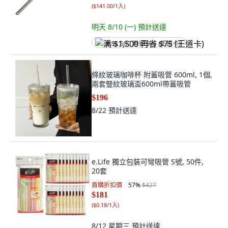
(
$141.00/1入
)
明天 8/10 (一)
預計送達
满 $1,500 再省 $75 (王道卡)
條紋玻璃咖啡杯 附蓋吸管 600ml, 1個,
兩套豎紋玻璃盃600ml帶蓋吸管
$196
8/22
預計送達
e.Life 獨立包裝可彎吸管 S號, 50件,
20套
首購折扣價
57
%
$427
$181
(
$0.18/1入
)
8/12 星期三
預計送達