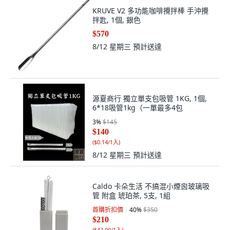
KRUVE V2 多功能咖啡攪拌棒 手沖攪
拌匙, 1個, 銀色
$570
8/12 星期三
預計送達
源夏商行 獨立單支包吸管 1KG, 1個,
6*18吸管1kg（一單最多4包
3
%
$145
$140
(
$0.14/1入
)
8/12 星期三
預計送達
Caldo 卡朵生活 不搞混小煙囪玻璃吸
管 附盒 琥珀茶, 5支, 1組
首購折扣價
40
%
$350
$210
(
$42.00/1入
)