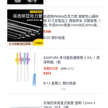
高透明PMMA亞克力管 塑膠空心圓柱
管 尺寸定製加工 規格齊全 可開發票, 1
個, 外徑6mm厚度1mm內孔4mm長1
米
$166
8/20
預計送達
AGAFURA 多功能防漏吸管 S 4入 + 清
潔刷組, 1套
首購折扣價
40
%
$272
$163
8/12 星期三
預計送達
(
19
)
珍珠奶茶用直式吸管 透明 12mm x
28cm, 50入, 2個