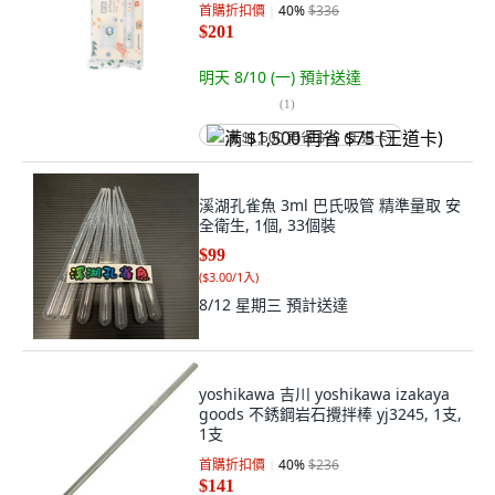
首購折扣價
40
%
$336
$201
明天 8/10 (一)
預計送達
(
1
)
满 $1,500 再省 $75 (王道卡)
溪湖孔雀魚 3ml 巴氏吸管 精準量取 安
全衛生, 1個, 33個裝
$99
(
$3.00/1入
)
8/12 星期三
預計送達
yoshikawa 吉川 yoshikawa izakaya
goods 不銹鋼岩石攪拌棒 yj3245, 1支,
1支
首購折扣價
40
%
$236
$141