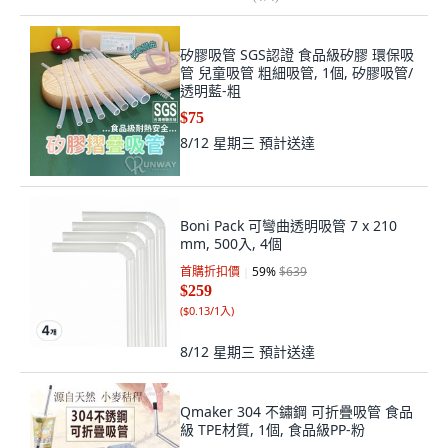
矽膠吸管 SGS認證 食品級矽膠 環保吸
管 兒童吸管 粗細吸管, 1個, 矽膠吸管/
透明藍-粗
$75
8/12 星期三
預計送達
Boni Pack 可彎曲透明吸管 7 x 210
mm, 500入, 4個
首購折扣價
59
%
$639
$259
(
$0.13/1入
)
8/12 星期三
預計送達
Qmaker 304 不鏽鋼 可折疊吸管 食品
級 TPE材質, 1個, 食品級PP-粉