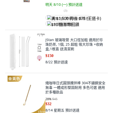
明天 8/10 (一)
預計送達
(
3
)
满 $1,500 再省 $75 (王道卡)
$10 酷澎幣回饋
JStan 玻璃吸管 大口徑加粗 適用於珍
珠奶茶, 1個, 25 超粗 吸大珍珠 +收納
盒,1根直 送清潔刷
$150
8/22
預計送達
熾咖啡日式圓頭攪拌棒 304不鏽鋼安全
無毒 一體成形堅固耐用 多色可選 適用
於多種飲品
28
%
$45
$32
8/14 星期五
預計送達