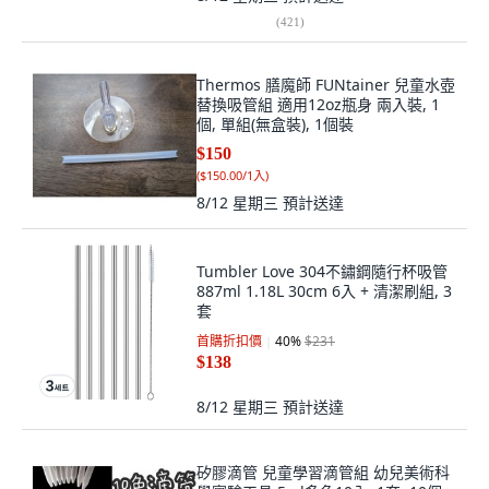
(
421
)
Thermos 膳魔師 FUNtainer 兒童水壺
替換吸管組 適用12oz瓶身 兩入裝, 1
個, 單組(無盒裝), 1個裝
$150
(
$150.00/1入
)
8/12 星期三
預計送達
Tumbler Love 304不鏽鋼隨行杯吸管
887ml 1.18L 30cm 6入 + 清潔刷組, 3
套
首購折扣價
40
%
$231
$138
8/12 星期三
預計送達
矽膠滴管 兒童學習滴管組 幼兒美術科