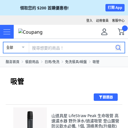
領取您的
$200
首購優惠卷!
打開 App
登入
註冊會員
客服中心
全部
酷澎首頁
餐廚用品
日用/免洗
免洗餐具/碗盤
吸管
吸管
篩選器
山道具屋 LifeStraw Peak 生命吸管 高
速濾水器 野外淨水/過濾吸管 登山露營
防災飲水必備, 1個, 頂峰黑色(升級款)