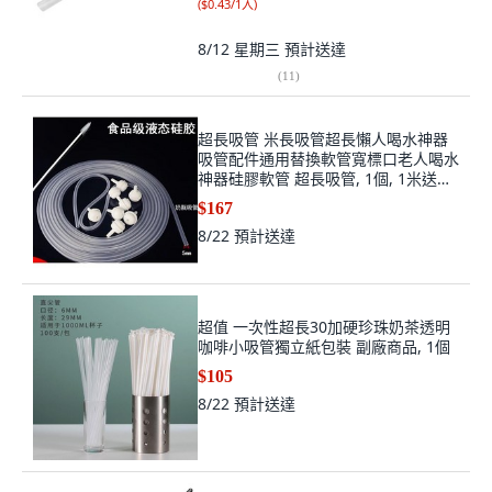
(
$0.43/1入
)
8/12 星期三
預計送達
(
11
)
超長吸管 米長吸管超長懶人喝水神器
吸管配件通用替換軟管寬標口老人喝水
神器硅膠軟管 超長吸管, 1個, 1米送重
力球吸管刷
$167
8/22
預計送達
超值 一次性超長30加硬珍珠奶茶透明
咖啡小吸管獨立紙包裝 副廠商品, 1個
$105
8/22
預計送達