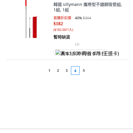
韓國 sillymann 攜帶型不鏽鋼吸管組,
1組, 1組
首購折扣價
40
%
$304
$182
(
$182.00/1入
)
暫時缺貨
(
3
)
满 $1,500 再省 $75 (王道卡)
1
2
3
5
4