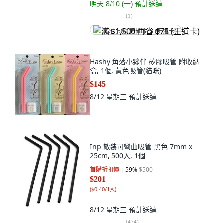
明天 8/10 (一)
預計送達
(
1
)
满 $1,500 再省 $75 (王道卡)
Hashy 角落小夥伴 矽膠吸管 附收納
盒, 1個, 黃色吸管(貓咪)
$145
8/12 星期三
預計送達
Inp 散裝可彎曲吸管 黑色 7mm x
25cm, 500入, 1個
首購折扣價
59
%
$500
$201
(
$0.40/1入
)
8/12 星期三
預計送達
(
474
)