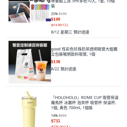
學實驗工具 5ml多色10入, 1套, 10個
裝
25
%
$199
$149
(
$14.90/1入
)
8/12 星期三
預計送達
good 性彩色珍珠奶茶透明吸管大粗獨
立包裝喝粥飲料吸管, 1個
$130
8/22
預計送達
『HOLOHOLO』ROME CUP 吸管保溫
羅馬杯 冰霸杯 泡茶杯 吸管杯 保溫杯,
1個, 黃色 700ml, 1個裝
14
%
$859
$735
(
$735.00/1入
)