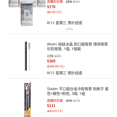
首購折扣價
68
%
$561
$176
(
$0.35/1入
)
8/12 星期三
預計送達
(
285
)
Woori 純鈦冰晶 斜口粗吸管 環保吸管
珍奶吸管, 1個, 1個裝
22
%
$475
$369
(
$369.00/1入
)
8/12 星期三
預計送達
Skater 平口鋁合金冷飲吸管 附刷子 藍
色+銀色+粉色, 3個, 1組
首購折扣價
40
%
$219
$131
(
$43.67/1入
)