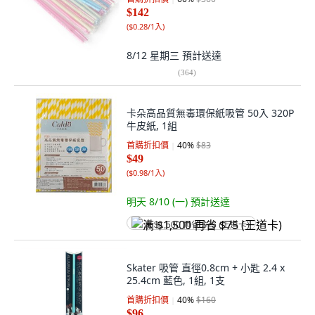
$142
(
$0.28/1入
)
8/12 星期三
預計送達
(
364
)
卡朵高品質無毒環保紙吸管 50入 320P
牛皮紙, 1組
首購折扣價
40
%
$83
$49
(
$0.98/1入
)
明天 8/10 (一)
預計送達
满 $1,500 再省 $75 (王道卡)
Skater 吸管 直徑0.8cm + 小匙 2.4 x
25.4cm 藍色, 1組, 1支
首購折扣價
40
%
$160
$96