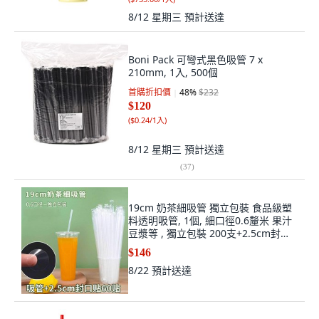
8/12 星期三
預計送達
Boni Pack 可彎式黑色吸管 7 x
210mm, 1入, 500個
首購折扣價
48
%
$232
$120
(
$0.24/1入
)
8/12 星期三
預計送達
(
37
)
19cm 奶茶細吸管 獨立包裝 食品級塑
料透明吸管, 1個, 細口徑0.6釐米 果汁
豆漿等 , 獨立包裝 200支+2.5cm封口
貼6
$146
8/22
預計送達