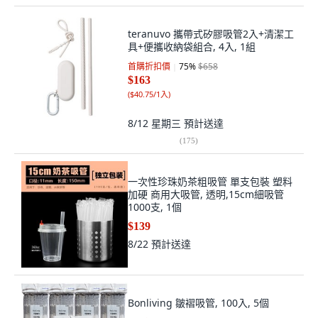
teranuvo 攜帶式矽膠吸管2入+清潔工
具+便攜收納袋組合, 4入, 1組
首購折扣價
75
%
$658
$163
(
$40.75/1入
)
8/12 星期三
預計送達
(
175
)
一次性珍珠奶茶粗吸管 單支包裝 塑料
加硬 商用大吸管, 透明,15cm細吸管
1000支, 1個
$139
8/22
預計送達
Bonliving 皺褶吸管, 100入, 5個