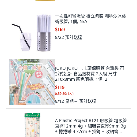
一次性可彎吸管 獨立包裝 咖啡沙冰藝
術吸管, 1個, N/A
$169
8/22
預計送達
JOKO JOKO 卡卡環保吸管 台灣製 可
拆式設計 食品級材質 2入組 尺寸
210x8mm 顏色隨機, 1個, 2
$119
(
$59.50/1入
)
8/12 星期三
預計送達
A Plastic Project BT21 吸吸管 粗吸管
直徑12mm 4g + 細吸管直徑9mm 3g
+ 捲捲罐 4 x7cm + 掛鉤 + 收納管
26cm 24cm RJ, 1組