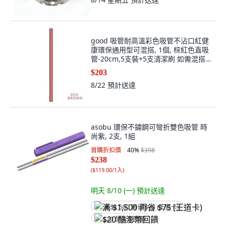
good 吸管耐高溫彩色吸管不沾口紅健
康環保通用型可混搭, 1個, 棕紅色直吸
管-20cm,5支裝+5支清潔刷 如需混搭
請
$203
8/22
預計送達
asobu 環保不鏽鋼可彎折雙色吸管 時
尚紫, 2支, 1組
首購折扣價
40
%
$398
$238
(
$119.00/1入
)
明天 8/10 (一)
預計送達
满 $1,500 再省 $75 (王道卡)
$20 酷澎幣回饋