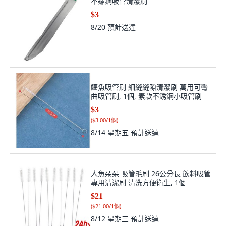
不鏽鋼吸管清潔刷
$3
8/20
預計送達
鱷魚吸管刷 細縫縫隙清潔刷 萬用可彎
曲吸管刷, 1個, 素款不銹鋼小吸管刷
$3
(
$3.00/1個
)
8/14 星期五
預計送達
人魚朵朵 吸管毛刷 26公分長 飲料吸管
專用清潔刷 清洗方便衛生, 1個
$21
(
$21.00/1個
)
8/12 星期三
預計送達