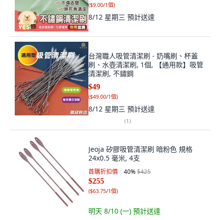
(
$9.00/1個
)
8/12 星期三
預計送達
台灣職人吸管清潔刷 - 奶嘴刷、杯蓋
刷、水壺清潔刷, 1個, 【通用款】吸管
清潔刷, 不鏽鋼
$49
(
$49.00/1個
)
8/12 星期三
預計送達
(
1
)
Jeoja 矽膠吸管清潔刷 暗粉色 規格
24x0.5 毫米, 4支
首購折扣價
40
%
$425
$255
(
$63.75/1個
)
明天 8/10 (一)
預計送達