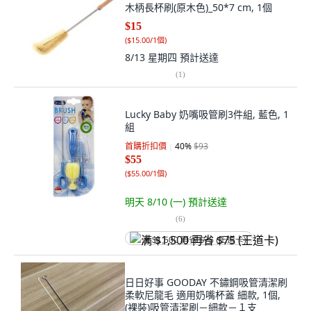
木柄長杯刷(原木色)_50*7 cm, 1個
$15
(
$15.00/1個
)
8/13 星期四
預計送達
(
1
)
Lucky Baby 奶嘴吸管刷3件組, 藍色, 1
組
首購折扣價
40
%
$93
$55
(
$55.00/1個
)
明天 8/10 (一)
預計送達
(
6
)
满 $1,500 再省 $75 (王道卡)
日日好事 GOODAY 不鏽鋼吸管清潔刷
柔軟尼龍毛 適用奶嘴杯蓋 細款, 1個,
(裸裝)吸管清潔刷－細款－１支