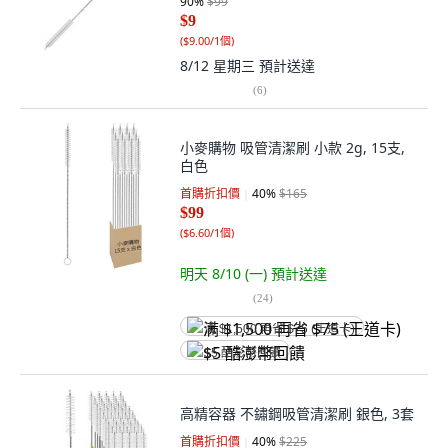
90
%
$99
$9
(
$9.00/1個
)
8/12 星期三
預計送達
(
6
)
小麥購物 吸管清潔刷 小款 2g, 15支,
白色
首購折扣價
40
%
$165
$99
(
$6.60/1個
)
明天 8/10 (一)
預計送達
(
24
)
满 $1,500 再省 $75 (王道卡)
$5 酷澎幣回饋
高精容器 不鏽鋼吸管清潔刷 銀色, 3套
首購折扣價
40
%
$225