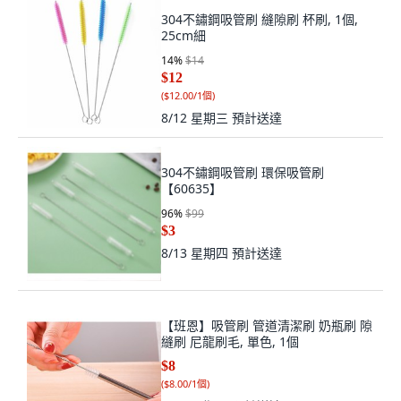
304不鏽鋼吸管刷 縫隙刷 杯刷, 1個,
25cm細
14
%
$14
$12
(
$12.00/1個
)
8/12 星期三
預計送達
304不鏽鋼吸管刷 環保吸管刷
【60635】
96
%
$99
$3
8/13 星期四
預計送達
【班恩】吸管刷 管道清潔刷 奶瓶刷 隙
縫刷 尼龍刷毛, 單色, 1個
$8
(
$8.00/1個
)