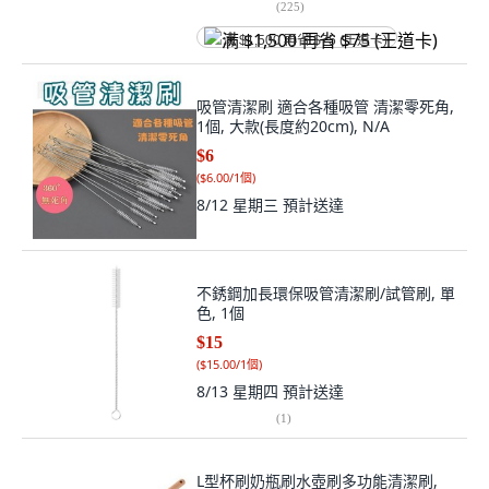
(
225
)
满 $1,500 再省 $75 (王道卡)
吸管清潔刷 適合各種吸管 清潔零死角,
1個, 大款(長度約20cm), N/A
$6
(
$6.00/1個
)
8/12 星期三
預計送達
不銹鋼加長環保吸管清潔刷/試管刷, 單
色, 1個
$15
(
$15.00/1個
)
8/13 星期四
預計送達
(
1
)
L型杯刷奶瓶刷水壺刷多功能清潔刷,