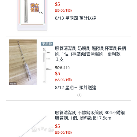
$5
(
$5.00/1個
)
8/13 星期四
預計送達
吸管清潔刷 奶嘴刷 縫隙刷杯蓋刷長柄
刷, 1個, (裸裝)吸管清潔刷－更粗款－
１支
50
%
$10
$5
(
$5.00/1個
)
8/12 星期三
預計送達
(
1
)
吸管清潔刷 不鏽鋼吸管刷 304不銹鋼
吸管刷, 1個, 塑料款長17.5cm
$5
(
$5.00/1個
)