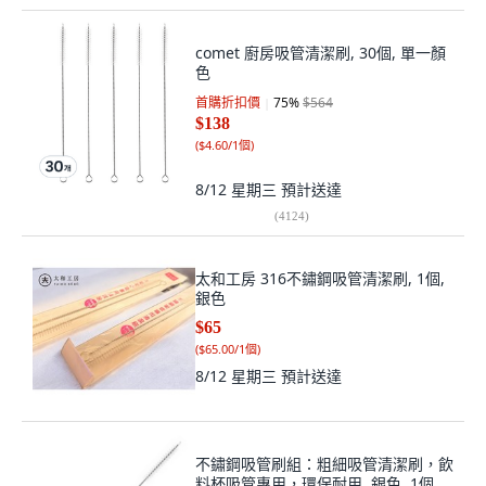
comet 廚房吸管清潔刷, 30個, 單一顏
色
首購折扣價
75
%
$564
$138
(
$4.60/1個
)
8/12 星期三
預計送達
(
4124
)
太和工房 316不鏽鋼吸管清潔刷, 1個,
銀色
$65
(
$65.00/1個
)
8/12 星期三
預計送達
不鏽鋼吸管刷組：粗細吸管清潔刷，飲
料杯吸管專用，環保耐用, 銀色, 1個