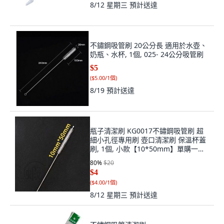
8/12 星期三
預計送達
不鏽鋼吸管刷 20公分長 適用於水壺、
奶瓶、水杯, 1個, 025- 24公分吸管刷
$5
(
$5.00/1個
)
8/19
預計送達
瓶子清潔刷 KG0017不鏽鋼吸管刷 超
細小孔徑專用刷 壺口清潔刷 保溫杯蓋
刷, 1個, 小款【10*50mm】單購一入,
原色
80
%
$20
$4
(
$4.00/1個
)
8/12 星期三
預計送達