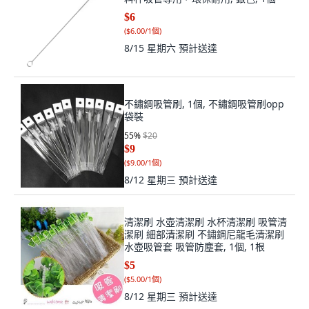
$6
(
$6.00/1個
)
8/15 星期六
預計送達
不鏽鋼吸管刷, 1個, 不鏽鋼吸管刷opp
袋裝
55
%
$20
$9
(
$9.00/1個
)
8/12 星期三
預計送達
清潔刷 水壺清潔刷 水杯清潔刷 吸管清
潔刷 細部清潔刷 不鏽鋼尼龍毛清潔刷
水壺吸管套 吸管防塵套, 1個, 1根
$5
(
$5.00/1個
)
8/12 星期三
預計送達