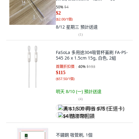
50
%
$4
$2
(
$2.00/1個
)
8/12 星期三
預計送達
(
1
)
FaSoLa 多用途304吸管杯蓋刷 FA-PS-
545 26 x 1.5cm 15g, 白色, 2組
首購折扣價
40
%
$193
$115
(
$57.50/1個
)
明天 8/10 (一)
預計送達
(
4
)
满 $1,500 再省 $75 (王道卡)
$4 酷澎幣回饋
不鏽鋼 吸管刷, 1個