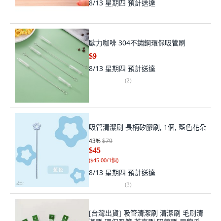
8/13 星期四
預計送達
歐力咖啡 304不鏽鋼環保吸管刷
$9
8/13 星期四
預計送達
(
2
)
吸管清潔刷 長柄矽膠刷, 1個, 藍色花朵
43
%
$79
$45
(
$45.00/1個
)
8/13 星期四
預計送達
(
3
)
[台灣出貨] 吸管清潔刷 清潔刷 毛刷清