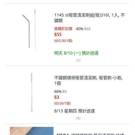
1145 st吸管清潔刷組(彎)316l, 1入, 不
鏽鋼
首購折扣價
40
%
$93
$55
(
$55.00/1個
)
明天 8/10 (一)
預計送達
(
5
)
不鏽鋼環保吸管清潔刷, 吸管刷-小款,
1個
66
%
$9
$3
(
$3.00/1個
)
8/13 星期四
預計送達
(
8
)