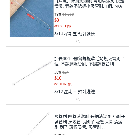
【鱷魚】細縫縫隙刷 萬用清潔刷 快速
清潔, 素款不銹鋼小吸管刷, 1個, N/A
99
%
$1,000
$3
(
$3.00/1個
)
8/14 星期五
預計送達
(
3
)
加長304不鏽鋼螺旋軟毛奶瓶吸管刷, 1
個, 不鏽鋼吸管刷, 不鏽鋼吸管刷
58
%
$24
$10
(
$10.00/1個
)
8/12 星期三
預計送達
(
2
)
吸管刷 吸管清潔刷 長柄清潔刷 小刷子
試管刷 洗吸管 長刷子 吸管清潔 清潔
刷 刷子 環保吸管, 吸管刷
【27*5*1cm】, 1個