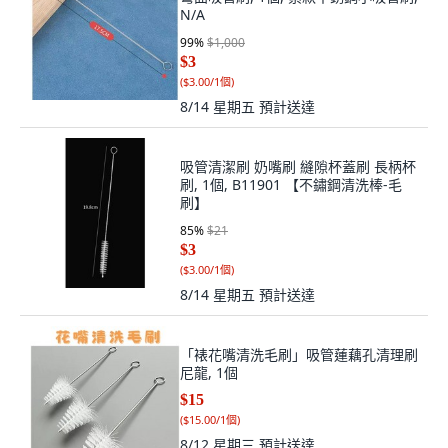
N/A
99
%
$1,000
$3
(
$3.00/1個
)
8/14 星期五
預計送達
吸管清潔刷 奶嘴刷 縫隙杯蓋刷 長柄杯
刷, 1個, B11901 【不鏽鋼清洗棒-毛
刷】
85
%
$21
$3
(
$3.00/1個
)
8/14 星期五
預計送達
「裱花嘴清洗毛刷」吸管蓮藕孔清理刷
尼龍, 1個
$15
(
$15.00/1個
)
8/12 星期三
預計送達