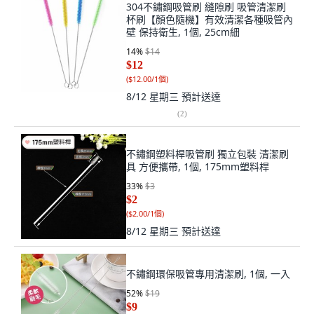
304不鏽鋼吸管刷 縫隙刷 吸管清潔刷
杯刷【顏色隨機】有效清潔各種吸管內
壁 保持衛生, 1個, 25cm細
14
%
$14
$12
(
$12.00/1個
)
8/12 星期三
預計送達
(
2
)
不鏽鋼塑料桿吸管刷 獨立包裝 清潔刷
具 方便攜帶, 1個, 175mm塑料桿
33
%
$3
$2
(
$2.00/1個
)
8/12 星期三
預計送達
不鏽鋼環保吸管專用清潔刷, 1個, 一入
52
%
$19
$9