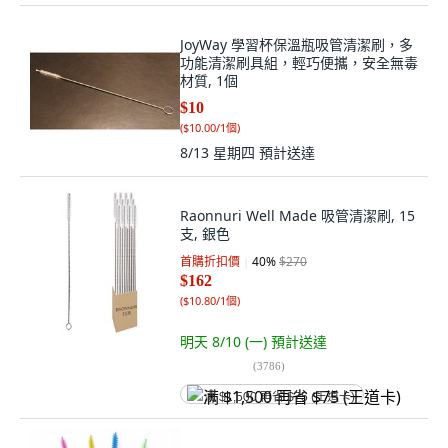
JoyWay 學習杯保溫瓶吸管清潔刷，多
功能清潔刷具組，輕巧便攜，安全無毒
材質, 1個
$10
(
$10.00/1個
)
8/13 星期四
預計送達
Raonnuri Well Made 吸管清潔刷, 15
支, 銀色
首購折扣價
40
%
$270
$162
(
$10.80/1個
)
明天 8/10 (一)
預計送達
(
3786
)
满 $1,500 再省 $75 (王道卡)