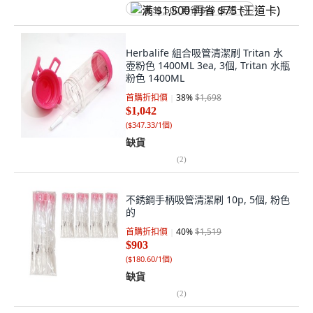
满 $1,500 再省 $75 (王道卡)
Herbalife 組合吸管清潔刷 Tritan 水
壺粉色 1400ML 3ea, 3個, Tritan 水瓶
粉色 1400ML
首購折扣價
38
%
$1,698
$1,042
(
$347.33/1個
)
缺貨
(
2
)
不銹鋼手柄吸管清潔刷 10p, 5個, 粉色
的
首購折扣價
40
%
$1,519
$903
(
$180.60/1個
)
缺貨
(
2
)