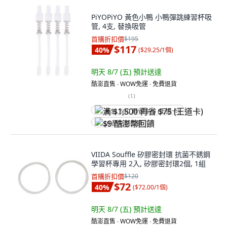
PiYOPiYO 黃色小鴨 小鴨彈跳練習杯吸
管, 4支, 替換吸管
首購折扣價
$195
$117
40
%
(
$29.25/1個
)
明天 8/7 (五)
預計送達
酷澎直售 ∙ WOW免運 ∙ 免費退貨
(
1
)
满 $1,500 再省 $75 (王道卡)
$9 酷澎幣回饋
VIIDA Souffle 矽膠密封環 抗菌不銹鋼
學習杯專用 2入, 矽膠密封環2個, 1組
首購折扣價
$120
$72
40
%
(
$72.00/1個
)
明天 8/7 (五)
預計送達
酷澎直售 ∙ WOW免運 ∙ 免費退貨