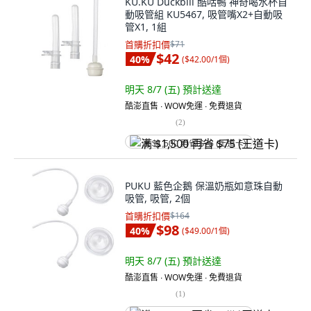
KU.KU Duckbill 酷咕鴨 神奇喝水杯自
動吸管組 KU5467, 吸管嘴X2+自動吸
管X1, 1組
首購折扣價
$71
$42
40
%
(
$42.00/1個
)
明天 8/7 (五)
預計送達
酷澎直售 ∙ WOW免運 ∙ 免費退貨
(
2
)
满 $1,500 再省 $75 (王道卡)
PUKU 藍色企鵝 保溫奶瓶如意珠自動
吸管, 吸管, 2個
首購折扣價
$164
$98
40
%
(
$49.00/1個
)
明天 8/7 (五)
預計送達
酷澎直售 ∙ WOW免運 ∙ 免費退貨
(
1
)