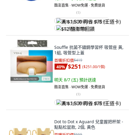
酷澎直售 ∙ WOW免運 ∙ 免費退貨
(
1
)
满 $1,500 再省 $75 (王道卡)
$12 酷澎幣回饋
Souffle 抗菌不鏽鋼學習杯 吸管座 黃,
1組, 吸管型上蓋
首購折扣價
$419
$251
40
%
(
$251.00/1個
)
明天 8/7 (五)
預計送達
酷澎直售 ∙ WOW免運 ∙ 免費退貨
(
1
)
满 $1,500 再省 $75 (王道卡)
Dot to Dot x Aguard 兒童握把杯架 -
點點松鼠款, 2個, 黃色
首購折扣價
$555