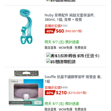
$9 酷澎幣回饋
Nuby 背帶配件 純鈦兒童保溫杯,
380ml, 1個, 背帶 + 吸管
首購折扣價
$101
$60
40
%
(
$60.00/1個
)
明天 8/7 (五)
預計送達
酷澎直售 ∙ WOW免運 ∙ 免費退貨
满 $1,500 再省 $75 (王道卡)
$5 酷澎幣回饋
Souffle 抗菌不鏽鋼學習杯 吸管座 紫,
1組
首購折扣價
$350
$210
40
%
(
$210.00/1個
)
明天 8/7 (五)
預計送達
酷澎直售 ∙ WOW免運 ∙ 免費退貨