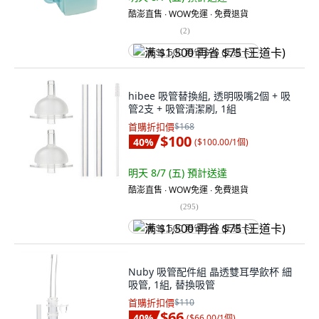
酷澎直售 ∙ WOW免運 ∙ 免費退貨
(
2
)
满 $1,500 再省 $75 (王道卡)
hibee 吸管替換組, 透明吸嘴2個 + 吸
管2支 + 吸管清潔刷, 1組
首購折扣價
$168
$100
40
%
(
$100.00/1個
)
明天 8/7 (五)
預計送達
酷澎直售 ∙ WOW免運 ∙ 免費退貨
(
295
)
满 $1,500 再省 $75 (王道卡)
Nuby 吸管配件組 晶透雙耳學飲杯 細
吸管, 1組, 替換吸管
首購折扣價
$110
$66
40
%
(
$66.00/1個
)