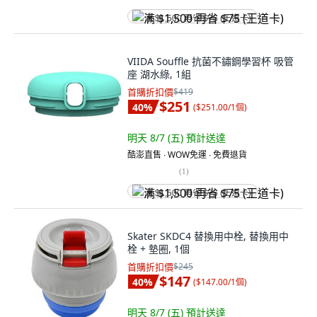
满 $1,500 再省 $75 (王道卡)
VIIDA Souffle 抗菌不鏽鋼學習杯 吸管
座 湖水綠, 1組
首購折扣價
$419
$251
40
%
(
$251.00/1個
)
明天 8/7 (五)
預計送達
酷澎直售 ∙ WOW免運 ∙ 免費退貨
(
1
)
满 $1,500 再省 $75 (王道卡)
Skater SKDC4 替換用中栓, 替換用中
栓 + 墊圈, 1個
首購折扣價
$245
$147
40
%
(
$147.00/1個
)
明天 8/7 (五)
預計送達