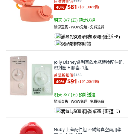
首購折扣價
$135
$81
40
%
(
$81.00/1個
)
明天 8/7 (五)
預計送達
酷澎直售 ∙ WOW免運 ∙ 免費退貨
满 $1,500 再省 $75 (王道卡)
$6 酷澎幣回饋
Jolly Disney系列直飲水瓶替換配件組,
密封圈 + 膠塞, 1組
首購折扣價
$153
$91
40
%
(
$91.00/1個
)
明天 8/7 (五)
預計送達
酷澎直售 ∙ WOW免運 ∙ 免費退貨
满 $1,500 再省 $75 (王道卡)
Nuby 上蓋配件組 不銹鋼真空兩用學