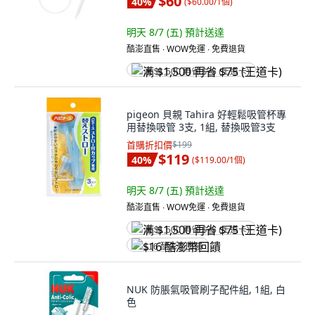
$60
40
%
(
$60.00/1個
)
明天 8/7 (五)
預計送達
酷澎直售 ∙ WOW免運 ∙ 免費退貨
满 $1,500 再省 $75 (王道卡)
pigeon 貝親 Tahira 好輕鬆吸管杯專
用替換吸管 3支, 1組, 替換吸管3支
首購折扣價
$199
$119
40
%
(
$119.00/1個
)
明天 8/7 (五)
預計送達
酷澎直售 ∙ WOW免運 ∙ 免費退貨
满 $1,500 再省 $75 (王道卡)
$16 酷澎幣回饋
NUK 防脹氣吸管刷子配件組, 1組, 白
色