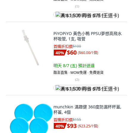
(
1
)
满 $1,500 再省 $75 (王道卡)
PiYOPiYO 黃色小鴨 PPSU夢想高飛水
杯吸管, 1支, 吸管
首購折扣價
$100
$60
40
%
(
$60.00/1個
)
明天 8/7 (五)
預計送達
酷澎直售 ∙ WOW免運 ∙ 免費退貨
(
2
)
满 $1,500 再省 $75 (王道卡)
munchkin 滿趣健 360度防漏杯杯蓋,
杯蓋, 4個
首購折扣價
$155
$93
40
%
(
$23.25/1個
)