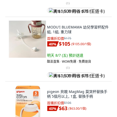
(
1
)
满 $1,500 再省 $75 (王道卡)
MODU'I BLUEMAMA 幼兒學習杯配件
組, 1組, 重力球
首購折扣價
$175
$105
40
%
(
$105.00/1個
)
明天 8/7 (五)
預計送達
酷澎直售 ∙ WOW免運 ∙ 免費退貨
(
1
)
满 $1,500 再省 $75 (王道卡)
pigeon 貝親 MagMag 莫哭杯替換手
柄 5個月以上, 1盒, 替換手柄
首購折扣價
$106
$63
40
%
(
$63.00/1個
)