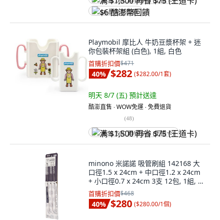
满 $1,500 再省 $75 (王道卡)
$6 酷澎幣回饋
Playmobil 摩比人 牛奶豆漿杯架 + 迷
你包裝杯架組 (白色), 1組, 白色
首購折扣價
$471
$282
40
%
(
$282.00/1套
)
明天 8/7 (五)
預計送達
酷澎直售 ∙ WOW免運 ∙ 免費退貨
(
48
)
满 $1,500 再省 $75 (王道卡)
minono 米諾諾 吸管刷組 142168 大
口徑1.5 x 24cm + 中口徑1.2 x 24cm
+ 小口徑0.7 x 24cm 3支 12包, 1組, 銀
色 + 白色
首購折扣價
$468
$280
40
%
(
$280.00/1個
)