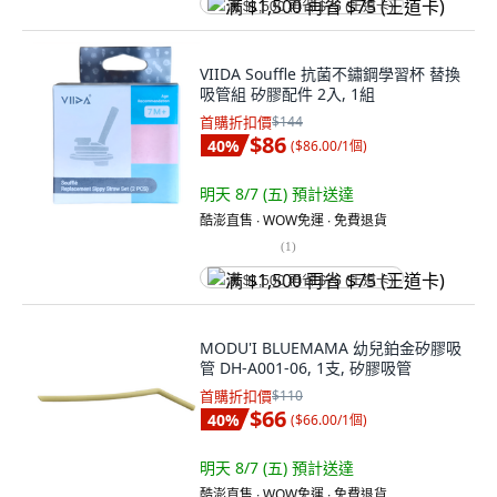
满 $1,500 再省 $75 (王道卡)
VIIDA Souffle 抗菌不鏽鋼學習杯 替換
吸管組 矽膠配件 2入, 1組
首購折扣價
$144
$86
40
%
(
$86.00/1個
)
明天 8/7 (五)
預計送達
酷澎直售 ∙ WOW免運 ∙ 免費退貨
(
1
)
满 $1,500 再省 $75 (王道卡)
MODU'I BLUEMAMA 幼兒鉑金矽膠吸
管 DH-A001-06, 1支, 矽膠吸管
首購折扣價
$110
$66
40
%
(
$66.00/1個
)
明天 8/7 (五)
預計送達
酷澎直售 ∙ WOW免運 ∙ 免費退貨