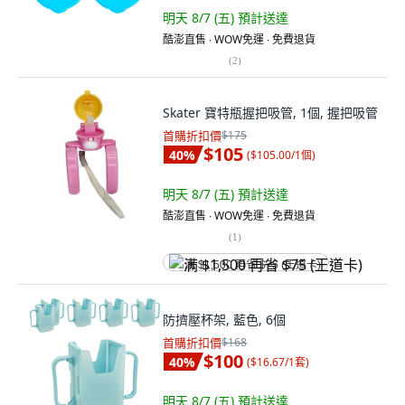
明天 8/7 (五)
預計送達
酷澎直售 ∙ WOW免運 ∙ 免費退貨
(
2
)
Skater 寶特瓶握把吸管, 1個, 握把吸管
首購折扣價
$175
$105
40
%
(
$105.00/1個
)
明天 8/7 (五)
預計送達
酷澎直售 ∙ WOW免運 ∙ 免費退貨
(
1
)
满 $1,500 再省 $75 (王道卡)
防擠壓杯架, 藍色, 6個
首購折扣價
$168
$100
40
%
(
$16.67/1套
)
明天 8/7 (五)
預計送達