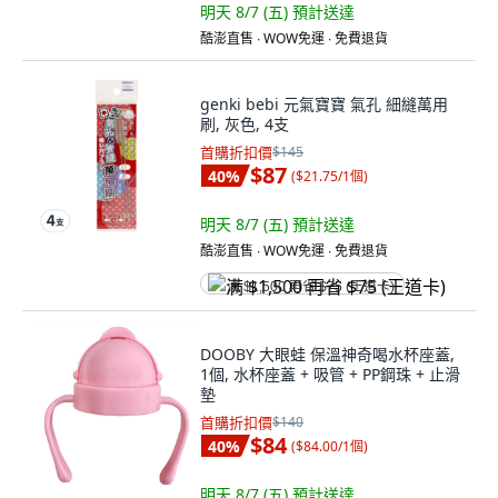
明天 8/7 (五)
預計送達
酷澎直售 ∙ WOW免運 ∙ 免費退貨
genki bebi 元氣寶寶 氣孔 細縫萬用
刷, 灰色, 4支
首購折扣價
$145
$87
40
%
(
$21.75/1個
)
明天 8/7 (五)
預計送達
酷澎直售 ∙ WOW免運 ∙ 免費退貨
满 $1,500 再省 $75 (王道卡)
DOOBY 大眼蛙 保溫神奇喝水杯座蓋,
1個, 水杯座蓋 + 吸管 + PP鋼珠 + 止滑
墊
首購折扣價
$140
$84
40
%
(
$84.00/1個
)
明天 8/7 (五)
預計送達