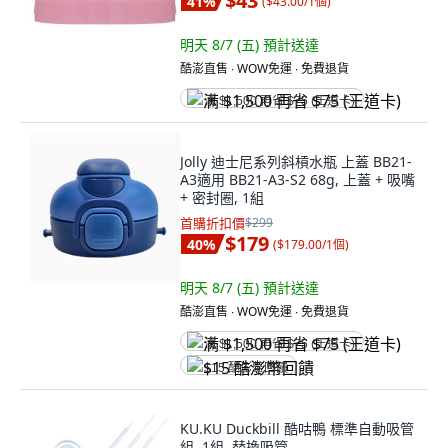
$43
41
%
(
$43.00/1個
)
明天 8/7 (五)
預計送達
酷澎直售 ∙ WOW免運 ∙ 免費退貨
满 $1,500 再省 $75 (王道卡)
Jolly 迪士尼系列斜槓水瓶 上蓋 BB21-
A3適用 BB21-A3-S2 68g, 上蓋 + 吸嘴
+ 密封圈, 1組
首購折扣價
$299
$179
40
%
(
$179.00/1個
)
明天 8/7 (五)
預計送達
酷澎直售 ∙ WOW免運 ∙ 免費退貨
满 $1,500 再省 $75 (王道卡)
$15 酷澎幣回饋
KU.KU Duckbill 酷咕鴨 標準自動吸管
組, 1組, 替換吸管