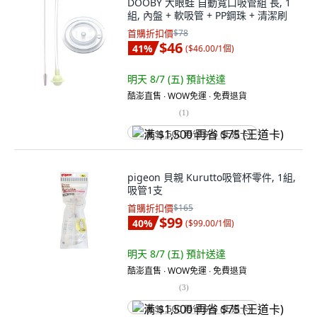
DOOBY 大眼蛙 自動寬口吸管組 長, 1
組, 內盤 + 軟吸管 + PP鋼珠 + 清潔刷
首購折扣價
$78
$46
41
%
(
$46.00/1個
)
明天 8/7 (五)
預計送達
酷澎直售 ∙ WOW免運 ∙ 免費退貨
(
1
)
满 $1,500 再省 $75 (王道卡)
pigeon 貝親 Kurutto吸管杯零件, 1組,
吸管1支
首購折扣價
$165
$99
40
%
(
$99.00/1個
)
明天 8/7 (五)
預計送達
酷澎直售 ∙ WOW免運 ∙ 免費退貨
(
3
)
满 $1,500 再省 $75 (王道卡)