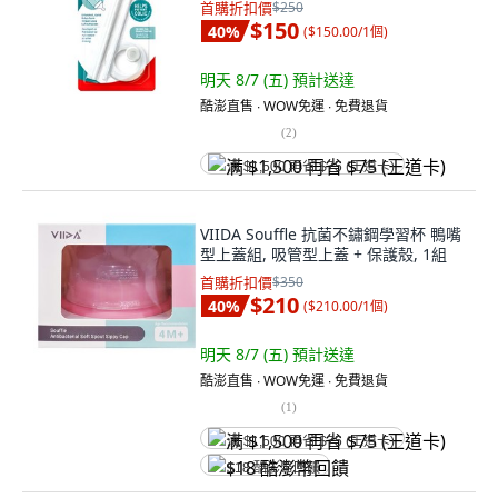
首購折扣價
$250
$150
40
%
(
$150.00/1個
)
明天 8/7 (五)
預計送達
酷澎直售 ∙ WOW免運 ∙ 免費退貨
(
2
)
满 $1,500 再省 $75 (王道卡)
VIIDA Souffle 抗菌不鏽鋼學習杯 鴨嘴
型上蓋組, 吸管型上蓋 + 保護殼, 1組
首購折扣價
$350
$210
40
%
(
$210.00/1個
)
明天 8/7 (五)
預計送達
酷澎直售 ∙ WOW免運 ∙ 免費退貨
(
1
)
满 $1,500 再省 $75 (王道卡)
$18 酷澎幣回饋