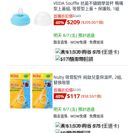
VIIDA Souffle 抗菌不鏽鋼學習杯 鴨嘴
型上蓋組, 吸管型上蓋 + 保護殼, 1組
首購折扣價
$349
$209
40
%
(
$209.00/1個
)
明天 8/7 (五)
預計送達
酷澎直售 ∙ WOW免運 ∙ 免費退貨
满 $1,500 再省 $75 (王道卡)
$17 酷澎幣回饋
Nuby 吸管配件 純鈦兒童保溫杯, 2組,
替換吸管
首購折扣價
$195
$117
40
%
(
$58.50/1個
)
明天 8/7 (五)
預計送達
酷澎直售 ∙ WOW免運 ∙ 免費退貨
满 $1,500 再省 $75 (王道卡)