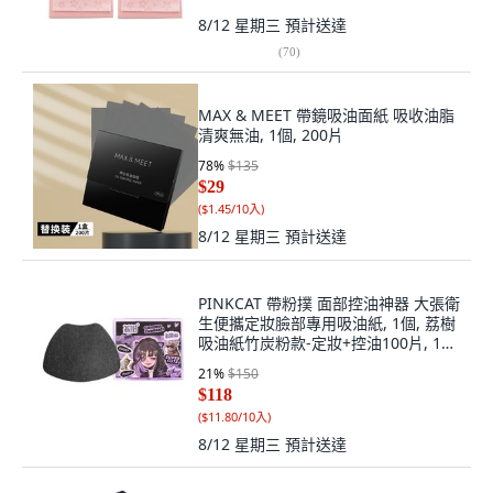
8/12 星期三
預計送達
(
70
)
MAX & MEET 帶鏡吸油面紙 吸收油脂
清爽無油, 1個, 200片
78
%
$135
$29
(
$1.45/10入
)
8/12 星期三
預計送達
PINKCAT 帶粉撲 面部控油神器 大張衛
生便攜定妝臉部專用吸油紙, 1個, 荔樹
吸油紙竹炭粉款-定妝+控油100片, 100
片
21
%
$150
$118
(
$11.80/10入
)
8/12 星期三
預計送達