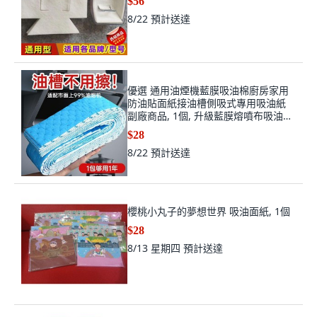
$56
8/22
預計送達
優選 通用油煙機藍膜吸油棉廚房家用
防油貼面紙接油槽側吸式專用吸油紙
副廠商品, 1個, 升級藍膜熔噴布吸油棉
免洗即用即扔 ,吸油棉熔噴布更吸油 4
$28
張裝 加厚不滲漏
8/22
預計送達
櫻桃小丸子的夢想世界 吸油面紙, 1個
$28
8/13 星期四
預計送達