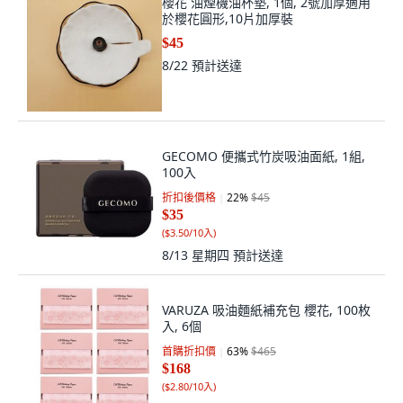
櫻花 油煙機油杯墊, 1個, 2號加厚適用
於櫻花圓形,10片加厚裝
$45
8/22
預計送達
GECOMO 便攜式竹炭吸油面紙, 1組,
100入
折扣後價格
22
%
$45
$35
(
$3.50/10入
)
8/13 星期四
預計送達
VARUZA 吸油麵紙補充包 櫻花, 100枚
入, 6個
首購折扣價
63
%
$465
$168
(
$2.80/10入
)