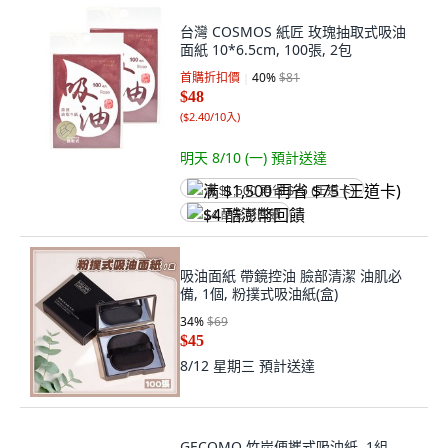
台灣 COSMOS 紙匠 玫瑰抽取式吸油
面紙 10*6.5cm, 100張, 2包
首購折扣價
40
%
$81
$48
(
$2.40/10入
)
明天 8/10 (一)
預計送達
满 $1,500 再省 $75 (王道卡)
$4 酷澎幣回饋
吸油面紙 帶鏡控油 臉部清潔 油肌必
備, 1個, 粉撲式吸油紙(盒)
34
%
$69
$45
8/12 星期三
預計送達
GECOMO 竹炭便攜式吸油紙, 1組,