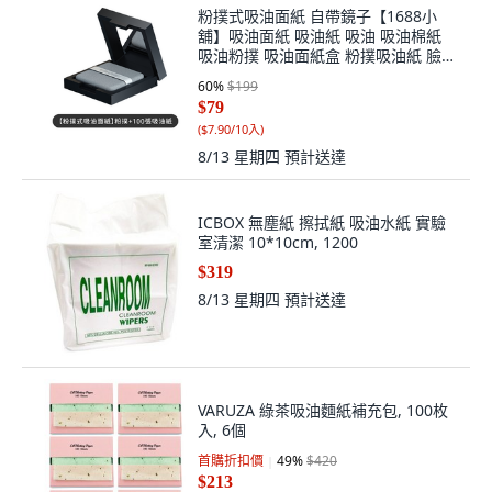
粉撲式吸油面紙 自帶鏡子【1688小
舖】吸油面紙 吸油紙 吸油 吸油棉紙
吸油粉撲 吸油面紙盒 粉撲吸油紙 臉部
吸油紙, 1組, 100入
60
%
$199
$79
(
$7.90/10入
)
8/13 星期四
預計送達
ICBOX 無塵紙 擦拭紙 吸油水紙 實驗
室清潔 10*10cm, 1200
$319
8/13 星期四
預計送達
VARUZA 綠茶吸油麵紙補充包, 100枚
入, 6個
首購折扣價
49
%
$420
$213