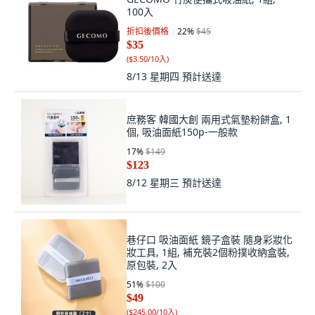
100入
折扣後價格
22
%
$45
$35
(
$3.50/10入
)
8/13 星期四
預計送達
庶務客 韓國大創 兩用式氣墊粉餅盒, 1
個, 吸油面紙150p-一般款
17
%
$149
$123
8/12 星期三
預計送達
巷仔口 吸油面紙 鏡子盒裝 隨身彩妝化
妝工具, 1組, 補充裝2個粉撲收納盒裝,
原包裝, 2入
51
%
$100
$49
(
$245.00/10入
)