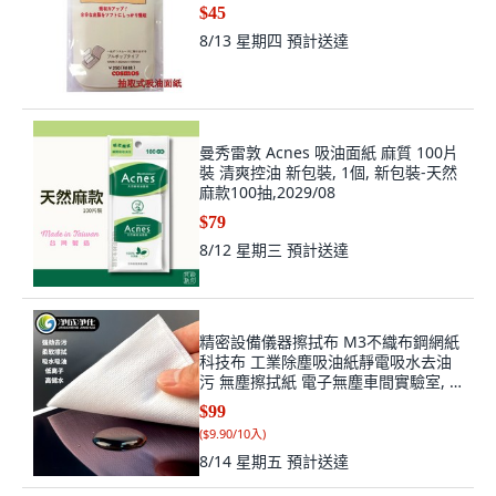
$45
8/13 星期四
預計送達
曼秀雷敦 Acnes 吸油面紙 麻質 100片
裝 清爽控油 新包裝, 1個, 新包裝-天然
麻款100抽,2029/08
$79
8/12 星期三
預計送達
精密設備儀器擦拭布 M3不織布鋼網紙
科技布 工業除塵吸油紙靜電吸水去油
污 無塵擦拭紙 電子無塵車間實驗室, 1
個, 100
$99
(
$9.90/10入
)
8/14 星期五
預計送達