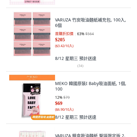
VARUZA 竹炭吸油麵紙補充包, 100入,
6個
首購折扣價
63
%
$564
$205
(
$3.42/10入
)
8/12 星期三
預計送達
(
34
)
MEKO 韓國原裝I Baby吸油面紙, 1個,
100
12
%
$79
$69
(
$6.90/10入
)
8/12 星期三
預計送達
VARUZA 鏡盒吸油麵紙 聖誕限定版 2,