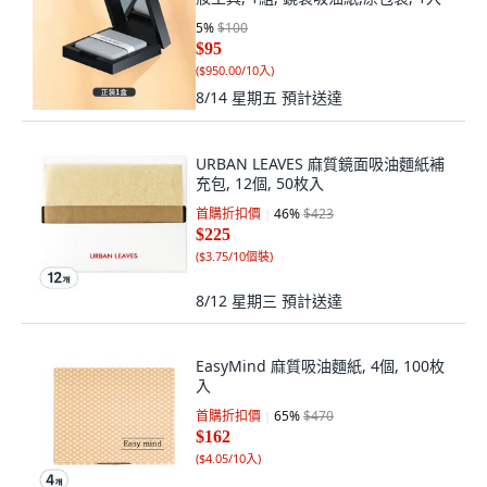
5
%
$100
$95
(
$950.00/10入
)
8/14 星期五
預計送達
URBAN LEAVES 麻質鏡面吸油麵紙補
充包, 12個, 50枚入
首購折扣價
46
%
$423
$225
(
$3.75/10個裝
)
8/12 星期三
預計送達
EasyMind 麻質吸油麵紙, 4個, 100枚
入
首購折扣價
65
%
$470
$162
(
$4.05/10入
)