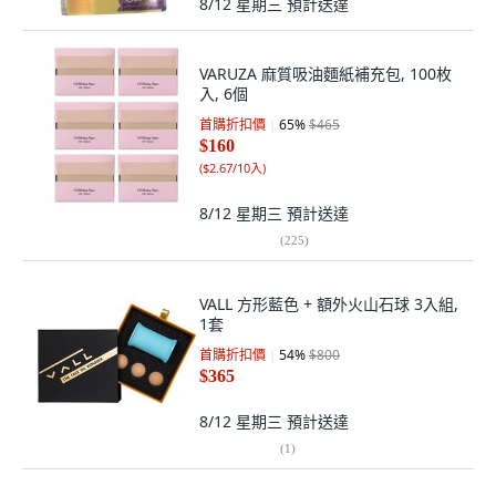
8/12 星期三
預計送達
VARUZA 麻質吸油麵紙補充包, 100枚
入, 6個
首購折扣價
65
%
$465
$160
(
$2.67/10入
)
8/12 星期三
預計送達
(
225
)
VALL 方形藍色 + 額外火山石球 3入組,
1套
首購折扣價
54
%
$800
$365
8/12 星期三
預計送達
(
1
)