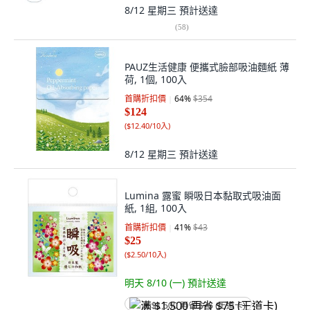
8/12 星期三
預計送達
(
58
)
PAUZ生活健康 便攜式臉部吸油麵紙 薄
荷, 1個, 100入
首購折扣價
64
%
$354
$124
(
$12.40/10入
)
8/12 星期三
預計送達
Lumina 露蜜 瞬吸日本黏取式吸油面
紙, 1組, 100入
首購折扣價
41
%
$43
$25
(
$2.50/10入
)
明天 8/10 (一)
預計送達
满 $1,500 再省 $75 (王道卡)