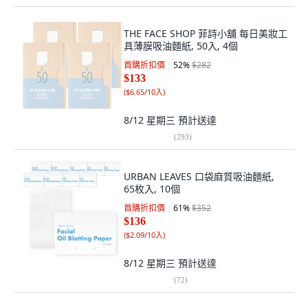
THE FACE SHOP 菲詩小舖 每日美妝工
具薄膜吸油麵紙, 50入, 4個
首購折扣價
52
%
$282
$133
(
$6.65/10入
)
8/12 星期三
預計送達
(
293
)
URBAN LEAVES 口袋麻質吸油麵紙,
65枚入, 10個
首購折扣價
61
%
$352
$136
(
$2.09/10入
)
8/12 星期三
預計送達
(
72
)