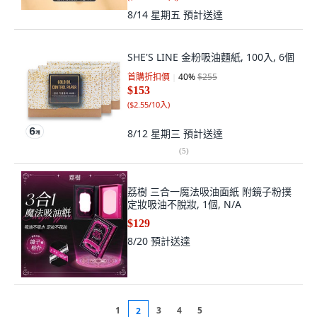
8/14 星期五
預計送達
SHE'S LINE 金粉吸油麵紙, 100入, 6個
首購折扣價
40
%
$255
$153
(
$2.55/10入
)
8/12 星期三
預計送達
(
5
)
荔樹 三合一魔法吸油面紙 附鏡子粉撲
定妝吸油不脫妝, 1個, N/A
$129
8/20
預計送達
1
3
4
5
2