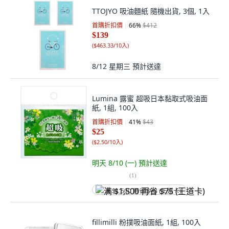
TTOJYO 吸油麵紙 隨機出貨, 3個, 1入
首購折扣價
66
%
$412
$139
(
$463.33/10入
)
8/12 星期三
預計送達
Lumina 露蜜 超吸日本黏取式吸油面
紙, 1組, 100入
首購折扣價
41
%
$43
$25
(
$2.50/10入
)
明天 8/10 (一)
預計送達
(
1
)
满 $1,500 再省 $75 (王道卡)
fillimilli 粉撲吸油面紙, 1組, 100入