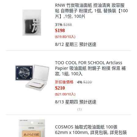
RNW 竹炭吸油面紙 控油清爽 妝容服
帖 自帶鏡子 粉撲式, 1個, 替換裝【100
片】,1份, 100片
31
%
$288
$198
(
$19.80/10入
)
8/12 星期三
預計送達
TOO COOL FOR SCHOOL Artclass
Papier 吸油面紙 附鏡子 粉撲 保濕 補
妝, 1組, 100入
折扣後價格
4
%
$220
$210
(
$21.00/10入
)
8/13 星期四
預計送達
(
1
)
COSMOS 抽取式吸油面紙 100張
62mm x 100mm, 詳見包裝, 詳見包裝