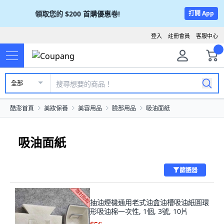
領取您的
$200
首購優惠卷!
打開 App
登入
註冊會員
客服中心
全部
酷澎首頁
美妝保養
美容用品
臉部用品
吸油面紙
吸油面紙
篩選器
抽油煙機通用老式油盒油槽吸油紙圓環
形吸油棉一次性, 1個, 3號, 10片