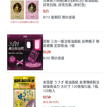
古典美人粉紙(膚色)(粉紅色) 吸油面紙,
詳見包裝, 詳見包裝, (粉紅色)
$25
8/13 星期四
預計送達
荔樹 三合一魔法吸油面紙 自帶鏡子 簡
易便攜 定妝吸油, 1個
$129
8/20
預計送達
金箔屋 うさぎ 吸油面紙 金澤傳統製法
超強吸油力 大尺寸 120張強化版, 1個,
120枚入
$150
(
$12.50/10入
)