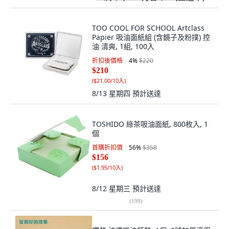
TOO COOL FOR SCHOOL Artclass
Papier 吸油面紙組 (含鏡子及粉撲) 控
油 清爽, 1組, 100入
折扣後價格
4
%
$220
$210
(
$21.00/10入
)
8/13 星期四
預計送達
TOSHIDO 綠茶吸油面紙, 800枚入, 1
個
首購折扣價
56
%
$358
$156
(
$1.95/10入
)
8/12 星期三
預計送達
(
199
)