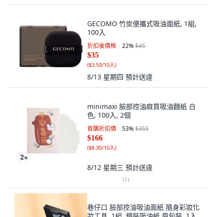
GECOMO 竹炭便攜式吸油面紙, 1組,
100入
折扣後價格
22
%
$45
$35
(
$3.50/10入
)
8/13 星期四
預計送達
minimaxi 臉部控油麻質吸油麵紙 白
色, 100入, 2個
首購折扣價
53
%
$355
$166
(
$8.30/10入
)
8/12 星期三
預計送達
(
1
)
巷仔口 臉部控油吸油面紙 隨身彩妝化
妝工具, 1組, 鏡裝吸油紙,原包裝, 1入