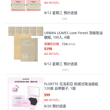
(
$3.55/10入
)
8/12 星期三
預計送達
(
16
)
URBAN LEAVES Love Forest 頂級吸油
麵紙, 100入, 6個
首購折扣價
72
%
$723
$198
(
$3.30/10入
)
8/12 星期三
預計送達
(
167
)
FLORTTE 花洛莉亞 粉撲式吸油面紙
120張 自帶鏡子, 1個
$99
(
$8.25/10入
)
8/20
預計送達