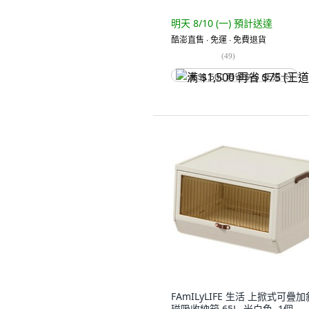
明天 8/10 (一)
預計送達
酷澎直售 ∙ 免運 ∙ 免費退貨
(
49
)
满 $1,500 再省 $75 (王道卡)
FAmILyLIFE 生活 上掀式可疊
磁吸收納箱 65L, 米白色, 1個