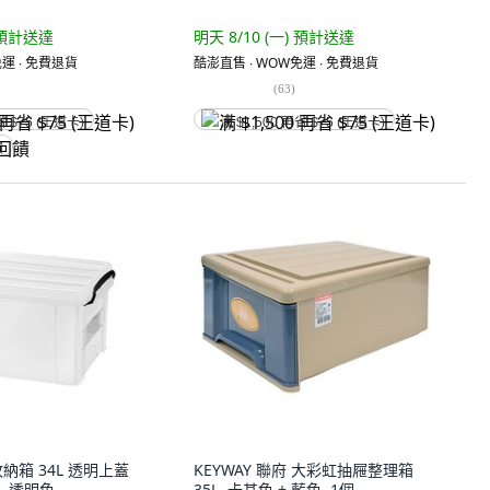
預計送達
明天 8/10 (一)
預計送達
運 ∙ 免費退貨
酷澎直售 ∙ WOW免運 ∙ 免費退貨
(
63
)
省 $75 (王道卡)
满 $1,500 再省 $75 (王道卡)
饋
收納箱 34L 透明上蓋
KEYWAY 聯府 大彩虹抽屜整理箱
個, 透明色
35L, 卡其色 + 藍色, 1個