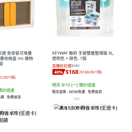
i 幫家適 免安裝可堆疊
KEYWAY 聯府 手提雙層整理箱 9L,
收納盒 ins 雜物
透明色 + 綠色, 1個
1個
首購折扣價
$280
$168
40
%
(
$168.00/1個
)
92.00/1個
)
明天 8/10 (一)
預計送達
預計送達
酷澎直售 ∙ WOW免運 ∙ 免費退貨
運 ∙ 免費退貨
(
20
)
满 $1,500 再省 $75 (王道卡)
省 $75 (王道卡)
饋