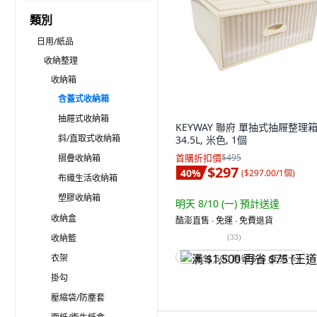
類別
日用/紙品
收納整理
收納箱
含蓋式收納箱
抽屜式收納箱
KEYWAY 聯府 單抽式抽屜整理
斜/直取式收納箱
34.5L, 米色, 1個
首購折扣價
$495
摺疊收納箱
$297
40
%
(
$297.00/1個
)
布織生活收納箱
塑膠收納箱
明天 8/10 (一)
預計送達
收納盒
酷澎直售 ∙ 免運 ∙ 免費退貨
收納籃
(
33
)
衣架
满 $1,500 再省 $75 (王道卡)
掛勾
壓縮袋/防塵套