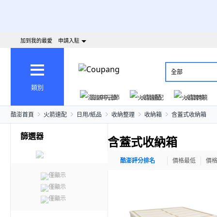
加到我的最愛
申請入駐
全部
類別
澎派中元節
火箭速配
火箭跨境
酷澎首頁
火箭速配
日用/紙品
收納整理
收納箱
含蓋式收納箱
篩選器
含蓋式收納箱
酷澎評分排名
價格最低
價
僅顯示
僅顯示
僅顯示