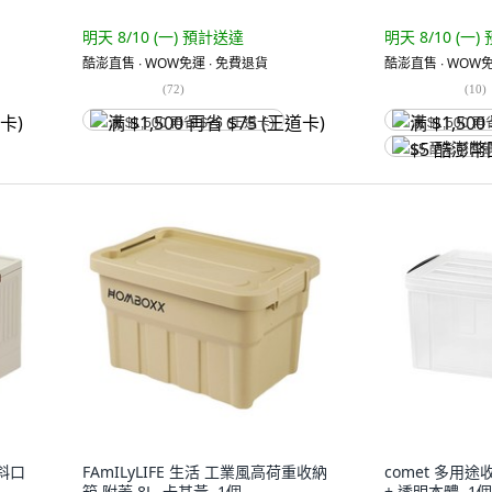
明天 8/10 (一)
預計送達
明天 8/10 (一)
酷澎直售 ∙ WOW免運 ∙ 免費退貨
酷澎直售 ∙ WOW免
(
72
)
(
10
)
满 $1,500 再省 $75 (王道卡)
满 $1,500 再
$5 酷澎幣回
加斜口
FAmILyLIFE 生活 工業風高荷重收納
comet 多用途
箱 附蓋 8L, 卡其黃, 1個
+ 透明本體, 1