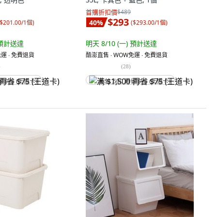
首購折扣價
$489
$293
40
%
$201.00/1個
)
(
$293.00/1個
)
預計送達
明天 8/10 (一)
預計送達
運 ∙ 免費退貨
酷澎直售 ∙ WOW免運 ∙ 免費退貨
)
(
28
)
省 $75 (王道卡)
满 $1,500 再省 $75 (王道卡)