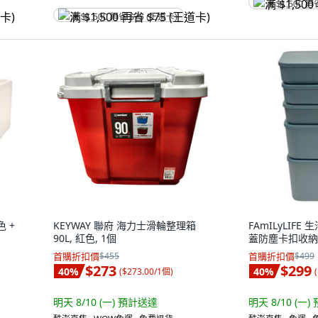
满 $1,500 再
满 $1,500 再省 $75 (王道卡)
色 +
KEYWAY 聯府 海力士滑輪整理箱
FAmILyLIFE
90L, 紅色, 1個
蓋防塵卡扣收納盒
首購折扣價
$455
首購折扣價
$499
$273
$299
40
%
40
%
(
$273.00/1個
)
(
明天 8/10 (一)
預計送達
明天 8/10 (一)