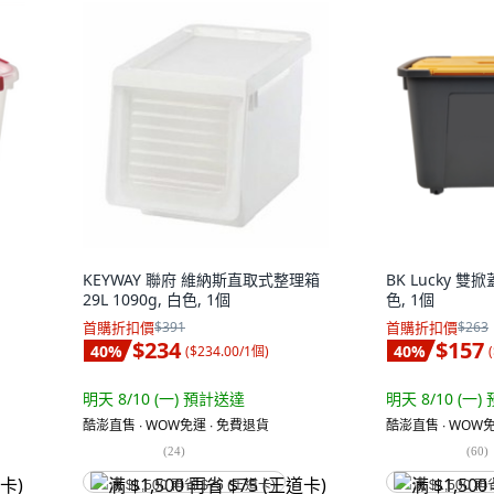
KEYWAY 聯府 維納斯直取式整理箱
BK Lucky 雙掀
29L 1090g, 白色, 1個
色, 1個
首購折扣價
$391
首購折扣價
$263
$234
$157
40
%
40
%
(
$234.00/1個
)
(
明天 8/10 (一)
預計送達
明天 8/10 (一)
酷澎直售 ∙ WOW免運 ∙ 免費退貨
酷澎直售 ∙ WOW免
(
24
)
(
60
)
满 $1,500 再省 $75 (王道卡)
满 $1,500 再