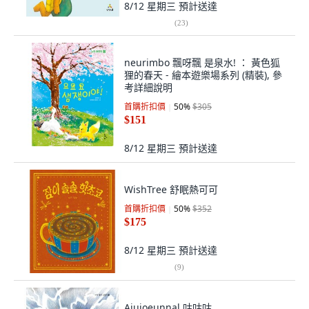
8/12 星期三
預計送達
(
23
)
neurimbo 飄呀飄 是泉水! ： 黃色狐
狸的春天 - 繪本遊樂場系列 (精裝), 參
考詳細說明
首購折扣價
50
%
$305
$151
8/12 星期三
預計送達
WishTree 舒眠熱可可
首購折扣價
50
%
$352
$175
8/12 星期三
預計送達
(
9
)
Ajujoeunnal 咕咕咕