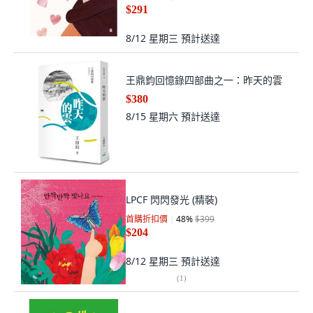
$291
8/12 星期三
預計送達
王鼎鈞回憶錄四部曲之一：昨天的雲
$380
8/15 星期六
預計送達
LPCF 閃閃發光 (精裝)
首購折扣價
48
%
$399
$204
8/12 星期三
預計送達
(
1
)