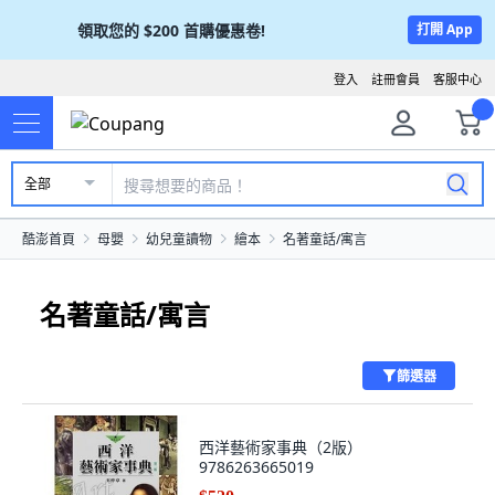
領取您的
$200
首購優惠卷!
打開 App
登入
註冊會員
客服中心
全部
酷澎首頁
母嬰
幼兒童讀物
繪本
名著童話/寓言
名著童話/寓言
篩選器
西洋藝術家事典（2版）
9786263665019