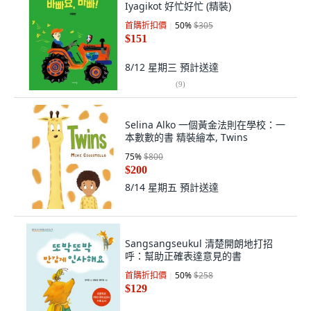
Iyagikot 好忙好忙 (精裝)
首購折扣價
50
%
$305
$151
8/12 星期三
預計送達
(
9
)
Selina Alko 一個黃金法則在學校：一
本數數的書 精裝繪本, Twins
75
%
$800
$200
8/14 星期五
預計送達
Sangsangseukul 清楚開朗地打招
呼：幫助正確表達意見的書
首購折扣價
50
%
$258
$129