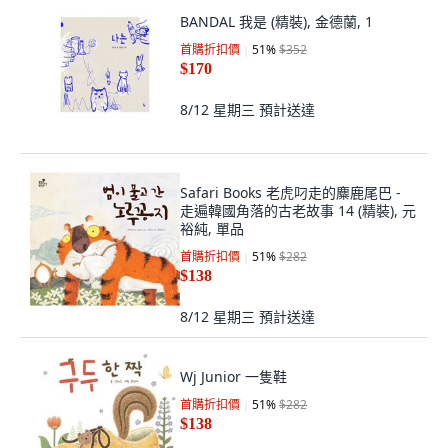
BANDAL 我是 (精裝), 金德蘭, 1
首購折扣價
51
%
$352
$170
8/12 星期三
預計送達
Safari Books 老虎叼走的麋鹿尾巴 -
走遍韓國角落的古老故事 14 (精裝), 元
裕純, 單品
首購折扣價
51
%
$282
$138
8/12 星期三
預計送達
Wj Junior 一隻鞋
首購折扣價
51
%
$282
$138