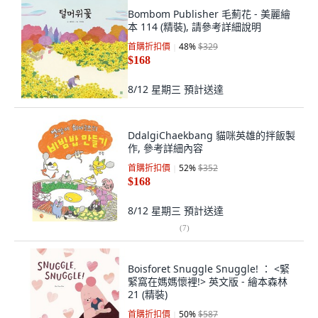
Bombom Publisher 毛薊花 - 美麗繪
本 114 (精裝), 請參考詳細說明
首購折扣價
48
%
$329
$168
8/12 星期三
預計送達
DdalgiChaekbang 貓咪英雄的拌飯製
作, 參考詳細內容
首購折扣價
52
%
$352
$168
8/12 星期三
預計送達
(
7
)
Boisforet Snuggle Snuggle! ： <緊
緊窩在媽媽懷裡!> 英文版 - 繪本森林
21 (精裝)
首購折扣價
50
%
$587