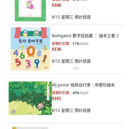
$166
8/12 星期三
預計送達
Bomgaeul 數字捉迷藏 ： 繪本之春 2
首購折扣價
51
%
$282
$136
8/12 星期三
預計送達
(
21
)
Wj Junior 我與自行車：申惠珍繪本
首購折扣價
49
%
$329
$165
8/12 星期三
預計送達