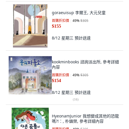
goraeuisup 李爾王, 大元兒童
首購折扣價
49
%
$305
$155
8/12 星期三
預計送達
kookminbooks 諮詢派出所, 參考詳細
內容
首購折扣價
49
%
$305
$154
8/12 星期三
預計送達
(
16
)
HyeonamJunior 我想變成其他的恐龍
嗎?!：, 朴鎮榮, 參考詳細內容