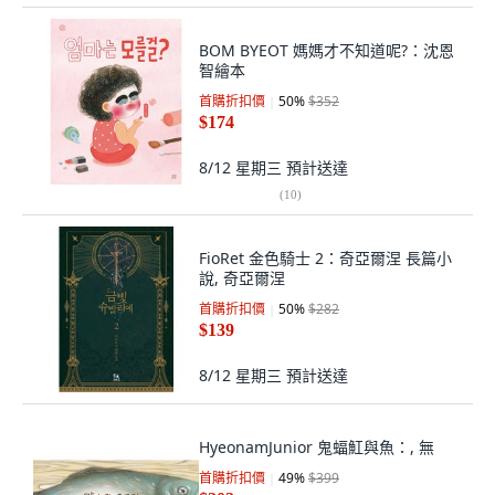
BOM BYEOT 媽媽才不知道呢?：沈恩
智繪本
首購折扣價
50
%
$352
$174
8/12 星期三
預計送達
(
10
)
FioRet 金色騎士 2：奇亞爾涅 長篇小
說, 奇亞爾涅
首購折扣價
50
%
$282
$139
8/12 星期三
預計送達
HyeonamJunior 鬼蝠魟與魚：, 無
首購折扣價
49
%
$399