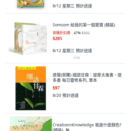
8/12 星期三
預計送達
Somsom 給我的第一個寶寶 (精裝)
首購折扣價
47
%
$392
$205
8/12 星期三
預計送達
(
14
)
道聲(貿騰) 細語甘霖：提摩太後書、提
多書 每日靈修系列, 單本
$97
8/20
預計送達
CreationnKnowledge 我是什麼顏色?
(精裝), 無