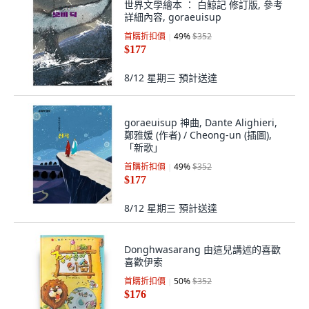
世界文學繪本 ： 白鯨記 修訂版, 參考
詳細內容, goraeuisup
首購折扣價
49
%
$352
$177
8/12 星期三
預計送達
goraeuisup 神曲, Dante Alighieri,
鄭雅媛 (作者) / Cheong-un (插圖),
「新歌」
首購折扣價
49
%
$352
$177
8/12 星期三
預計送達
Donghwasarang 由這兒講述的喜歡
喜歡伊索
首購折扣價
50
%
$352
$176