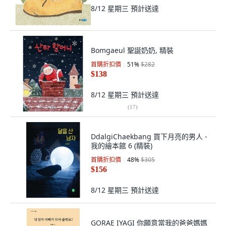
8/12 星期三
預計送達
Bomgaeul 聖誕奶奶, 精裝
首購折扣價
51
%
$282
$138
8/12 星期三
預計送達
(
17
)
DdalgiChaekbang 買下月亮的男人 -
我的繪本館 6 (精裝)
首購折扣價
48
%
$305
$156
8/12 星期三
預計送達
GORAE IYAGI 你願意當我的爸爸媽媽