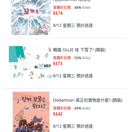
首購折扣價
48
%
$340
$174
8/12 星期三
預計送達
韓國 OLLIE 哇 下雪了! (精裝)
首購折扣價
50
%
$352
$173
8/12 星期三
預計送達
Dodamsori 真正的寶物是什麼? (精裝)
首購折扣價
49
%
$282
$142
8/12 星期三
預計送達