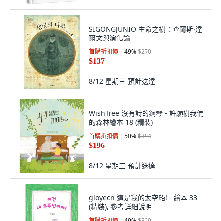
SIGONGJUNIO 生命之樹：查爾斯·達
爾文與演化論
首購折扣價
49
%
$270
$137
8/12 星期三
預計送達
WishTree 沒有詩的鋼琴 - 許願樹我們
的森林繪本 18 (精裝)
首購折扣價
50
%
$394
$196
8/12 星期三
預計送達
gloyeon 這是我的太空船! - 繪本 33
(精裝), 參考詳細說明
首購折扣價
49
%
$329